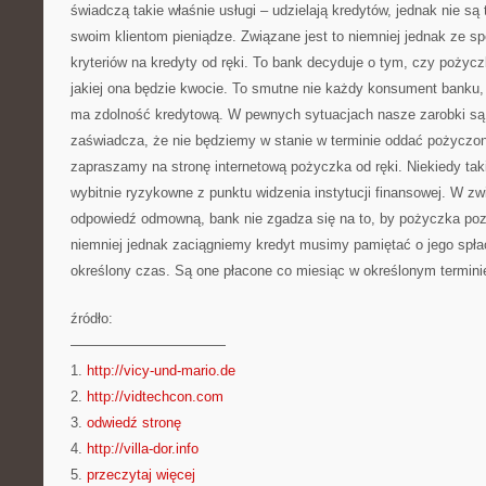
świadczą takie właśnie usługi – udzielają kredytów, jednak nie są 
swoim klientom pieniądze. Związane jest to niemniej jednak ze s
kryteriów na kredyty od ręki. To bank decyduje o tym, czy pożycz
jakiej ona będzie kwocie. To smutne nie każdy konsument banku, 
ma zdolność kredytową. W pewnych sytuacjach nasze zarobki są 
zaświadcza, że nie będziemy w stanie w terminie oddać pożyczo
zapraszamy na stronę internetową pożyczka od ręki. Niekiedy ta
wybitnie ryzykowne z punktu widzenia instytucji finansowej. W zw
odpowiedź odmowną, bank nie zgadza się na to, by pożyczka pozo
niemniej jednak zaciągniemy kredyt musimy pamiętać o jego spła
określony czas. Są one płacone co miesiąc w określonym termini
źródło:
———————————
1.
http://vicy-und-mario.de
2.
http://vidtechcon.com
3.
odwiedź stronę
4.
http://villa-dor.info
5.
przeczytaj więcej