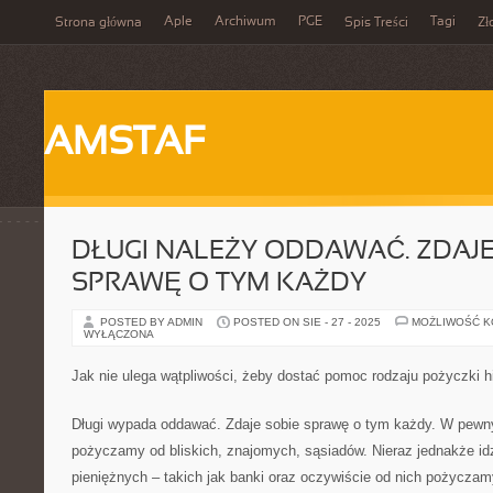
Aple
Archiwum
PGE
Tagi
Strona główna
Spis Treści
Zł
AMSTAF
DŁUGI NALEŻY ODDAWAĆ. ZDAJE
SPRAWĘ O TYM KAŻDY
POSTED BY ADMIN
POSTED ON SIE - 27 - 2025
MOŻLIWOŚĆ 
WYŁĄCZONA
Jak nie ulega wątpliwości, żeby dostać pomoc rodzaju pożyczki h
Długi wypada oddawać. Zdaje sobie sprawę o tym każdy. W pewn
pożyczamy od bliskich, znajomych, sąsiadów. Nieraz jednakże idz
pieniężnych – takich jak banki oraz oczywiście od nich pożyczam