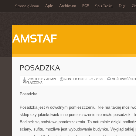
Aple
Archiwum
PGE
Tagi
Strona główna
Spis Treści
Zł
AMSTAF
POSADZKA
POSTED BY ADMIN
POSTED ON SIE - 2 - 2025
MOŻLIWOŚĆ K
WYŁĄCZONA
Posadzka
Posadzka jest w dowolnym pomieszczeniu. Nie ma takiej możliwoś
sklep czy jakiekolwiek inne pomieszczenie nie miało posadzek. T
Barlinek są podstawą pomieszczenia. To naturalnie dzięki podłod
ściany, sufitu, możliwe jest wybudowanie budynku. Wygląd takiej