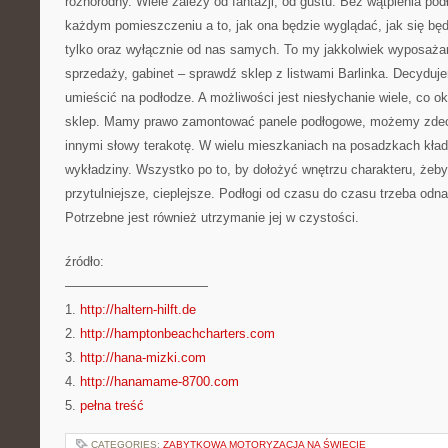
różnorodny. Wiele zależy od fantazji, od gustu. Bez wątpienia po
każdym pomieszczeniu a to, jak ona będzie wyglądać, jak się będ
tylko oraz wyłącznie od nas samych. To my jakkolwiek wyposaż
sprzedaży, gabinet – sprawdź sklep z listwami Barlinka. Decyduj
umieścić na podłodze. A możliwości jest niesłychanie wiele, co ok
sklep. Mamy prawo zamontować panele podłogowe, możemy zdec
innymi słowy terakotę. W wielu mieszkaniach na posadzkach kła
wykładziny. Wszystko po to, by dołożyć wnętrzu charakteru, żeb
przytulniejsze, cieplejsze. Podłogi od czasu do czasu trzeba od
Potrzebne jest również utrzymanie jej w czystości.
źródło:
———————————
1.
http://haltern-hilft.de
2.
http://hamptonbeachcharters.com
3.
http://hana-mizki.com
4.
http://hanamame-8700.com
5.
pełna treść
CATEGORIES:
ZABYTKOWA MOTORYZACJA NA ŚWIECIE