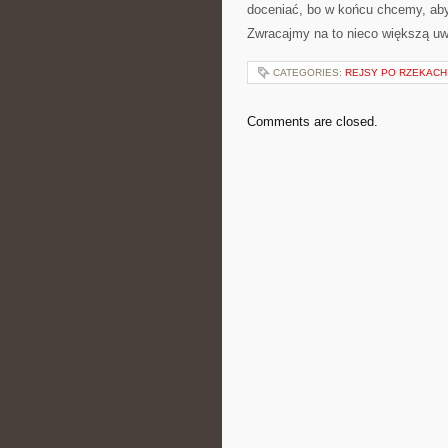
doceniać, bo w końcu chcemy, aby
Zwracajmy na to nieco większą u
CATEGORIES:
REJSY PO RZEKACH 
Comments are closed.