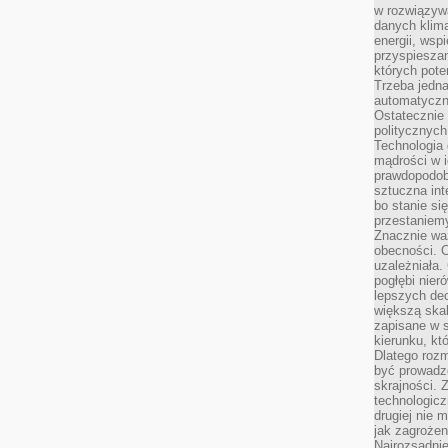
w rozwiązyw
danych klim
energii, wsp
przyspiesza
których poten
Trzeba jedna
automatyczn
Ostatecznie 
politycznyc
Technologia 
mądrości w 
prawdopodob
sztuczna int
bo stanie si
przestaniem
Znacznie waż
obecności. C
uzależniała.
pogłębi nie
lepszych dec
większą skal
zapisane w 
kierunku, kt
Dlatego rozm
być prowadz
skrajności. 
technologicz
drugiej nie 
jak zagrożen
Najrozsądnie