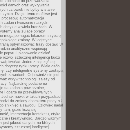
jest zdolność do przetwarzania
lości danych oraz wykrywania
rych człowiek nie byłby w stanie
 szybko. Dzięki temu możliwe jest
e procesów, automatyzacja
h zadań i tworzenie narzędzi
ch decyzje w wielu branżach. W
ystemy analizujące obrazy
ne mogą pomagać lekarzom szybciej
epokojące zmiany. W logistyce
trafią optymalizować trasy dostaw. W
zędzia analityczne wspierają
e popytu i planowanie działań.
 rozwój sztucznej inteligencji budzi
i wątpliwości. Jedno z najczęściej
ch dotyczy rynku pracy. Wiele osób
ię, czy inteligentne systemy zastąpią
jnych zawodach. Odpowiedź nie jest
eważ wpływ technologii zależy od
racy. Najbardziej podatne na
ję są zadania powtarzalne,
e i oparte na przewidywalnych
. Jednak nawet w takich przypadkach
hodzi do zmiany charakteru pracy niż
go zniknięcia zawodu. Człowiek nadal
y tam, gdzie liczą się
ność, interpretacja kontekstu, etyka,
łeczne i kreatywność. Bardzo ważnym
 jest jakość danych, na których
systemy sztucznej inteligencji.