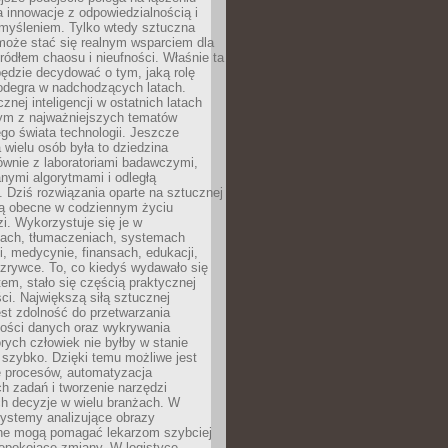
a innowacje z odpowiedzialnością i
myśleniem. Tylko wtedy sztuczna
 może stać się realnym wsparciem dla
 źródłem chaosu i nieufności. Właśnie ta
ędzie decydować o tym, jaką rolę
 odegra w nadchodzących latach.
znej inteligencji w ostatnich latach
nym z najważniejszych tematów
go świata technologii. Jeszcze
 wielu osób była to dziedzina
ównie z laboratoriami badawczymi,
nymi algorytmami i odległą
. Dziś rozwiązania oparte na sztucznej
 są obecne w codziennym życiu
zi. Wykorzystuje się je w
ach, tłumaczeniach, systemach
, medycynie, finansach, edukacji,
rozrywce. To, co kiedyś wydawało się
m, stało się częścią praktycznej
ci. Największą siłą sztucznej
jest zdolność do przetwarzania
lości danych oraz wykrywania
rych człowiek nie byłby w stanie
 szybko. Dzięki temu możliwe jest
e procesów, automatyzacja
h zadań i tworzenie narzędzi
ch decyzje w wielu branżach. W
ystemy analizujące obrazy
ne mogą pomagać lekarzom szybciej
epokojące zmiany. W logistyce