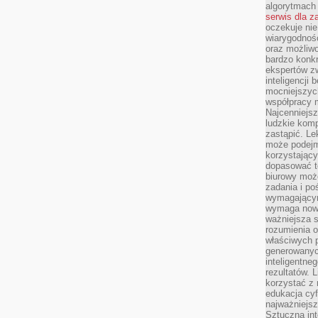
algorytmach
serwis dla 
oczekuje nie
wiarygodnośc
oraz możliw
bardzo konkr
ekspertów z
inteligencji 
mocniejszych
współpracy m
Najcenniejsz
ludzkie komp
zastąpić. Le
może podejm
korzystający
dopasować t
biurowy moż
zadania i po
wymagającym
wymaga nowy
ważniejsza s
rozumienia 
właściwych p
generowanyc
inteligentne
rezultatów. L
korzystać z
edukacja cyf
najważniejs
Sztuczna int