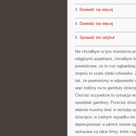
3.
Dowiedz się więcej
4.
Dowiedz się więcej
5.
Sprawdź ten artykuł
Nie chciałbym w tym momencie po
religijnymi aspektami, chciałbym ba
powiedziane, że to coś najbardziej
stopniu to szata zdobi człowieka. 
tak, że powinniśmy w odpowiedni s
więc trafimy na te garnitury dziec
Chociaż oczywiście to sytuacja wc
spodobać garnitury. Przecież dzie
właśnie musimy brać w rachubę opi
dziecięce, w żadnym wypadku nie
deprecjonować w jakimś sensie ogr
wskazane są takie firmy, które ci