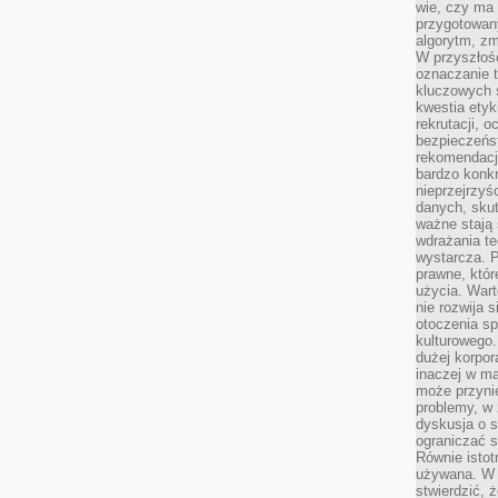
wie, czy ma 
przygotowan
algorytm, zm
W przyszłośc
oznaczanie t
kluczowych s
kwestia ety
rekrutacji, 
bezpieczeńs
rekomendacj
bardzo konkr
nieprzejrzyś
danych, sku
ważne stają 
wdrażania te
wystarcza. 
prawne, któr
użycia. Wart
nie rozwija 
otoczenia s
kulturowego
dużej korpor
inaczej w ma
może przyni
problemy, w 
dyskusja o s
ograniczać si
Równie istotn
używana. W ś
stwierdzić, 