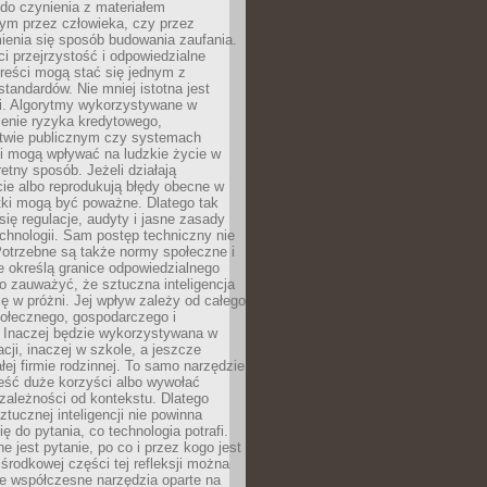
do czynienia z materiałem
ym przez człowieka, czy przez
ienia się sposób budowania zaufania.
i przejrzystość i odpowiedzialne
reści mogą stać się jednym z
tandardów. Nie mniej istotna jest
ki. Algorytmy wykorzystywane w
ocenie ryzyka kredytowego,
twie publicznym czy systemach
i mogą wpływać na ludzkie życie w
etny sposób. Jeżeli działają
cie albo reprodukują błędy obecne w
tki mogą być poważne. Dlatego tak
się regulacje, audyty i jasne zasady
chnologii. Sam postęp techniczny nie
Potrzebne są także normy społeczne i
e określą granice odpowiedzialnego
o zauważyć, że sztuczna inteligencja
się w próżni. Jej wpływ zależy od całego
połecznego, gospodarczego i
. Inaczej będzie wykorzystywana w
acji, inaczej w szkole, a jeszcze
łej firmie rodzinnej. To samo narzędzie
eść duże korzyści albo wywołać
zależności od kontekstu. Dlatego
ztucznej inteligencji nie powinna
ę do pytania, co technologia potrafi.
e jest pytanie, po co i przez kogo jest
rodkowej części tej refleksji można
że współczesne narzędzia oparte na