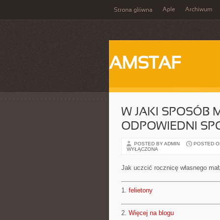
Aple
Archiwum
Strona główna
AMSTAF
W JAKI SPOSÓB
ODPOWIEDNI SP
POSTED BY ADMIN
POSTED ON 
WYŁĄCZONA
Jak uczcić rocznicę własnego ma
1.
felietony
2.
Więcej na blogu