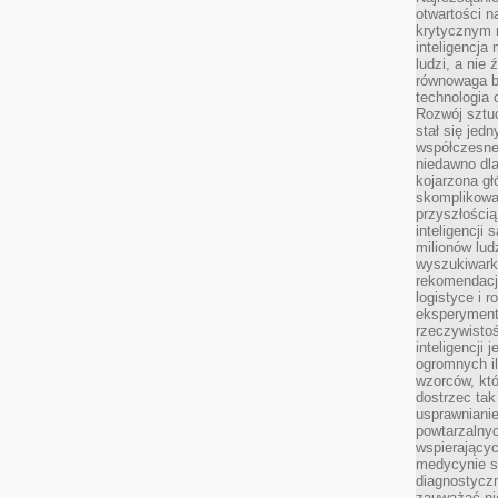
otwartości n
krytycznym 
inteligencja
ludzi, a nie
równowaga b
technologia
Rozwój sztuc
stał się jed
współczesne
niedawno dla
kojarzona gł
skomplikowa
przyszłością
inteligencji
milionów lud
wyszukiwark
rekomendacji
logistyce i 
eksperymente
rzeczywistoś
inteligencji 
ogromnych i
wzorców, któ
dostrzec tak
usprawniani
powtarzalnyc
wspierający
medycynie s
diagnostycz
zauważać ni