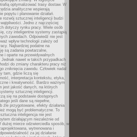
trafią optymalizować trasy dostaw. W
zędzia analityczne wspierają
e popytu i planowanie działań.
 rozwój sztucznej inteligencji budzi
i wątpliwości. Jedno z najczęściej
ch dotyczy rynku pracy. Wiele osób
ię, czy inteligentne systemy zastąpią
jnych zawodach. Odpowiedź nie jest
eważ wpływ technologii zależy od
racy. Najbardziej podatne na
ję są zadania powtarzalne,
e i oparte na przewidywalnych
. Jednak nawet w takich przypadkach
hodzi do zmiany charakteru pracy niż
go zniknięcia zawodu. Człowiek nadal
y tam, gdzie liczą się
ność, interpretacja kontekstu, etyka,
łeczne i kreatywność. Bardzo ważnym
 jest jakość danych, na których
systemy sztucznej inteligencji.
czą się na podstawie dostępnych
latego jeśli dane są niepełne,
ub źle przygotowane, efekty działania
ież mogą być problematyczne. To
sztuczna inteligencja nie jest
ytem działającym niezależnie od
 dużej mierze odzwierciedla sposób, w
 zaprojektowana, wytrenowana i
powiedzialność za jej działanie