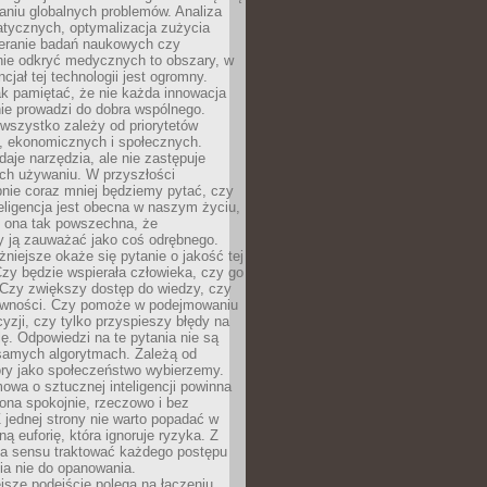
aniu globalnych problemów. Analiza
atycznych, optymalizacja zużycia
ieranie badań naukowych czy
nie odkryć medycznych to obszary, w
cjał tej technologii jest ogromny.
k pamiętać, że nie każda innowacja
ie prowadzi do dobra wspólnego.
wszystko zależy od priorytetów
h, ekonomicznych i społecznych.
daje narzędzia, ale nie zastępuje
ich używaniu. W przyszłości
nie coraz mniej będziemy pytać, czy
eligencja jest obecna w naszym życiu,
ę ona tak powszechna, że
y ją zauważać jako coś odrębnego.
niejsze okaże się pytanie o jakość tej
zy będzie wspierała człowieka, czy go
 Czy zwiększy dostęp do wiedzy, czy
równości. Czy pomoże w podejmowaniu
yzji, czy tylko przyspieszy błędy na
ę. Odpowiedzi na te pytania nie są
samych algorytmach. Zależą od
óry jako społeczeństwo wybierzemy.
owa o sztucznej inteligencji powinna
ona spokojnie, rzeczowo i bez
Z jednej strony nie warto popadać w
ną euforię, która ignoruje ryzyka. Z
ma sensu traktować każdego postępu
ia nie do opanowania.
jsze podejście polega na łączeniu