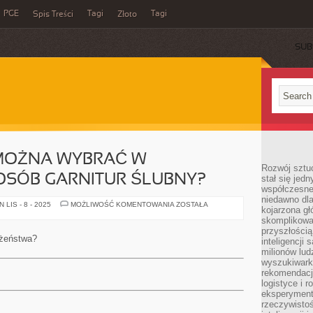
PGE
Tagi
Tagi
Spis Treści
Złoto
SUB
 MOŻNA WYBRAĆ W
Rozwój sztuc
OSÓB GARNITUR ŚLUBNY?
stał się jed
współczesne
niedawno dla
W
LIS - 8 - 2025
MOŻLIWOŚĆ KOMENTOWANIA
ZOSTAŁA
kojarzona gł
JAKI
SPOSÓB
skomplikowa
MOŻNA
przyszłością
WYBRAĆ
łżeństwa?
inteligencji
W
ODPOWIEDNI
milionów lud
SPOSÓB
wyszukiwark
GARNITUR
rekomendacji
ŚLUBNY?
logistyce i 
eksperymente
rzeczywistoś