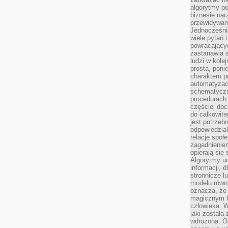
algorytmy po
biznesie nar
przewidywani
Jednocześnie
wiele pytań 
powracający
zastanawia s
ludzi w kole
prosta, poni
charakteru p
automatyzac
schematyczn
procedurach
częściej doc
do całkowite
jest potrzebn
odpowiedzial
relacje spo
zagadnieniem
opierają się 
Algorytmy u
informacji, d
stronnicze l
modelu równ
oznacza, że 
magicznym b
człowieka. W
jaki została
wdrożona. Od