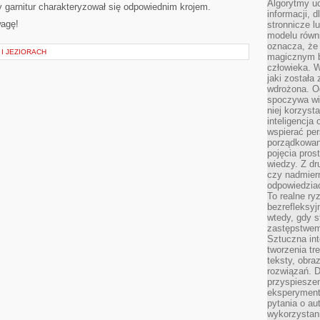
Algorytmy u
 garnitur charakteryzował się odpowiednim krojem.
informacji, d
wagę!
stronnicze l
modelu równ
oznacza, że 
I JEZIORACH
magicznym b
człowieka. W
jaki została
wdrożona. Od
spoczywa wię
niej korzyst
inteligencja
wspierać pe
porządkowani
pojęcia pros
wiedzy. Z dru
czy nadmier
odpowiedziac
To realne ry
bezrefleksyj
wtedy, gdy s
zastępstwem 
Sztuczna int
tworzenia tr
teksty, obra
rozwiązań. D
przyspiesze
eksperyment
pytania o au
wykorzystani