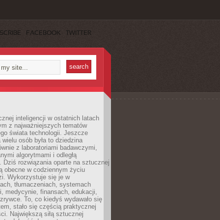
SCRIBE
FACEBOOK
TWITTER
znej inteligencji w ostatnich latach
nym z najważniejszych tematów
go świata technologii. Jeszcze
 wielu osób była to dziedzina
ównie z laboratoriami badawczymi,
nymi algorytmami i odległą
. Dziś rozwiązania oparte na sztucznej
 są obecne w codziennym życiu
zi. Wykorzystuje się je w
ach, tłumaczeniach, systemach
, medycynie, finansach, edukacji,
rozrywce. To, co kiedyś wydawało się
m, stało się częścią praktycznej
ci. Największą siłą sztucznej