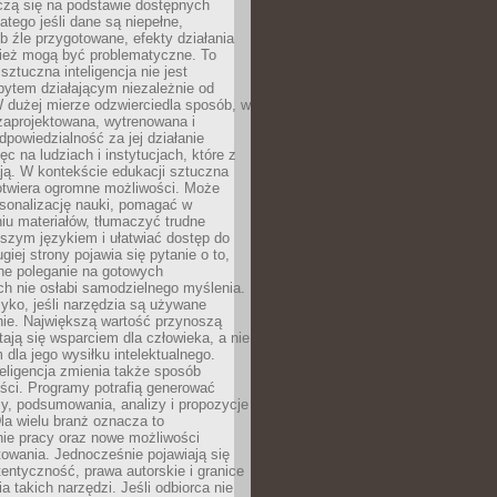
czą się na podstawie dostępnych
latego jeśli dane są niepełne,
ub źle przygotowane, efekty działania
ież mogą być problematyczne. To
sztuczna inteligencja nie jest
ytem działającym niezależnie od
 dużej mierze odzwierciedla sposób, w
 zaprojektowana, wytrenowana i
powiedzialność za jej działanie
c na ludziach i instytucjach, które z
ają. W kontekście edukacji sztuczna
 otwiera ogromne możliwości. Może
rsonalizację nauki, pomagać w
u materiałów, tłumaczyć trudne
tszym językiem i ułatwiać dostęp do
giej strony pojawia się pytanie o to,
ne poleganie na gotowych
h nie osłabi samodzielnego myślenia.
zyko, jeśli narzędzia są używane
nie. Największą wartość przynoszą
tają się wsparciem dla człowieka, a nie
dla jego wysiłku intelektualnego.
eligencja zmienia także sposób
eści. Programy potrafią generować
zy, podsumowania, analizy i propozycje
la wielu branż oznacza to
nie pracy oraz nowe możliwości
owania. Jednocześnie pojawiają się
tentyczność, prawa autorskie i granice
a takich narzędzi. Jeśli odbiorca nie