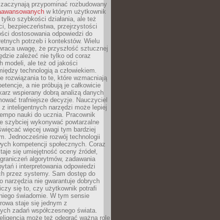
 zaczynają przypominać rozbudowany
zaawansowanych
w którym użytkownik
 tylko szybkości działania, ale też
i, bezpieczeństwa, przejrzystości
ości dostosowania odpowiedzi do
etnych potrzeb i kontekstów. Wielu
wraca uwagę, że przyszłość sztucznej
będzie zależeć nie tylko od coraz
 modeli, ale też od jakości
iędzy technologią a człowiekiem.
e rozwiązania to te, które wzmacniają
etencje, a nie próbują je całkowicie
karz wspierany dobrą analizą danych
ować trafniejsze decyzje. Nauczyciel
 z inteligentnych narzędzi może lepiej
empo nauki do ucznia. Pracownik
e szybciej wykonywać powtarzalne
święcać więcej uwagi tym bardziej
. Jednocześnie rozwój technologii
ch kompetencji społecznych. Coraz
taje się umiejętność oceny źródeł,
ograniczeń algorytmów, zadawania
ytań i interpretowania odpowiedzi
h przez systemy. Sam dostęp do
go narzędzia nie gwarantuje dobrych
iczy się to, czy użytkownik potrafi
 niego świadomie. W tym sensie
rowa staje się jednym z
zych zadań współczesnego świata.
eligencja może też odegrać ważną rolę