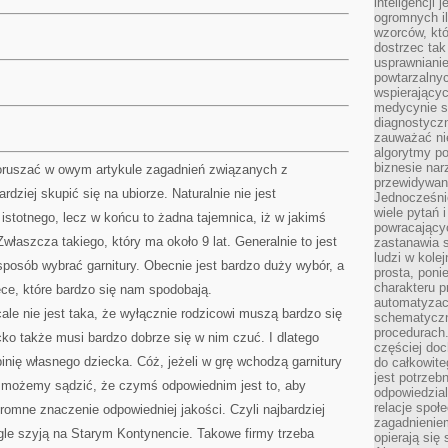
inteligencji 
ogromnych i
wzorców, któ
dostrzec tak
usprawniani
powtarzalnyc
wspierający
medycynie s
diagnostycz
zauważać ni
algorytmy po
biznesie nar
ruszać w owym artykule zagadnień związanych z
przewidywani
rdziej skupić się na ubiorze. Naturalnie nie jest
Jednocześnie
wiele pytań 
 istotnego, lecz w końcu to żadna tajemnica, iż w jakimś
powracający
Zwłaszcza takiego, który ma około 9 lat. Generalnie to jest
zastanawia s
ludzi w kole
posób wybrać garnitury. Obecnie jest bardzo duży wybór, a
prosta, poni
charakteru p
ięce, które bardzo się nam spodobają.
automatyzac
ale nie jest taka, że wyłącznie rodzicowi muszą bardzo się
schematyczn
procedurach
cko także musi bardzo dobrze się w nim czuć. I dlatego
częściej doc
nię własnego dziecka. Cóż, jeżeli w grę wchodzą garnitury
do całkowite
jest potrzebn
 możemy sądzić, że czymś odpowiednim jest to, aby
odpowiedzial
relacje spo
omne znaczenie odpowiedniej jakości. Czyli najbardziej
zagadnieniem
ągle szyją na Starym Kontynencie. Takowe firmy trzeba
opierają się 