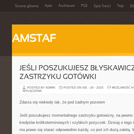
Aple
Archiwum
PGE
Tagi
Strona główna
Spis Treści
Zł
AMSTAF
JEŚLI POSZUKUJESZ BŁYSKAWI
ZASTRZYKU GOTÓWKI
POSTED BY ADMIN
POSTED ON SIE - 29 - 2025
MOŻLIWOŚĆ 
WYŁĄCZONA
Zdarza się niekiedy tak, że pod żadnym pozorem
Jeśli poszukujesz momentalnego zastrzyku gotowizny, na pewno z
kredytów krótkoterminowych i szybkich pożyczek. Dzisiaj o tego 
ma prawo się starać odpowiednio każdy, co jest ich dużą zaletą. 