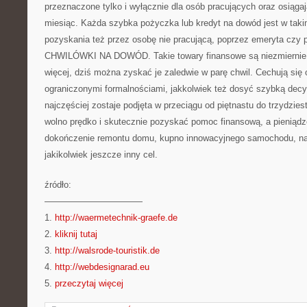
przeznaczone tylko i wyłącznie dla osób pracujących oraz osiąga
miesiąc. Każda szybka pożyczka lub kredyt na dowód jest w taki
pozyskania też przez osobę nie pracującą, poprzez emeryta czy pr
CHWILÓWKI NA DOWÓD. Takie towary finansowe są niezmiernie a
więcej, dziś można zyskać je zaledwie w parę chwil. Cechują się 
ograniczonymi formalnościami, jakkolwiek też dosyć szybką decy
najczęściej zostaje podjęta w przeciągu od piętnastu do trzydzie
wolno prędko i skutecznie pozyskać pomoc finansową, a pieniąd
dokończenie remontu domu, kupno innowacyjnego samochodu, na
jakikolwiek jeszcze inny cel.
źródło:
———————————
1.
http://waermetechnik-graefe.de
2.
kliknij tutaj
3.
http://walsrode-touristik.de
4.
http://webdesignarad.eu
5.
przeczytaj więcej