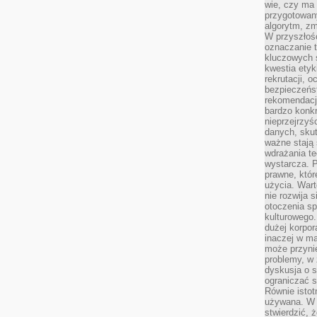
wie, czy ma 
przygotowan
algorytm, zm
W przyszłośc
oznaczanie t
kluczowych s
kwestia ety
rekrutacji, 
bezpieczeńs
rekomendacj
bardzo konkr
nieprzejrzyś
danych, sku
ważne stają 
wdrażania te
wystarcza. 
prawne, któr
użycia. Wart
nie rozwija 
otoczenia s
kulturowego
dużej korpor
inaczej w ma
może przyni
problemy, w 
dyskusja o s
ograniczać si
Równie istotn
używana. W ś
stwierdzić, 