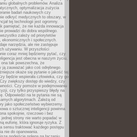
aniu globalnych problemów. Analiza
atycznych, optymalizacja zużycia
ieranie badań naukowych czy
nie odkryć medycznych to obszary, w
cjał tej technologii jest ogromny.
k pamiętać, że nie każda innowacja
ie prowadzi do dobra wspólnego.
wszystko zależy od priorytetów
h, ekonomicznych i społecznych.
daje narzędzia, ale nie zastępuje
ich używaniu. W przyszłości
nie coraz mniej będziemy pytać, czy
eligencja jest obecna w naszym życiu,
ę ona tak powszechna, że
y ją zauważać jako coś odrębnego.
niejsze okaże się pytanie o jakość tej
zy będzie wspierała człowieka, czy go
 Czy zwiększy dostęp do wiedzy, czy
równości. Czy pomoże w podejmowaniu
yzji, czy tylko przyspieszy błędy na
ę. Odpowiedzi na te pytania nie są
samych algorytmach. Zależą od
óry jako społeczeństwo wybierzemy.
owa o sztucznej inteligencji powinna
ona spokojnie, rzeczowo i bez
Z jednej strony nie warto popadać w
ną euforię, która ignoruje ryzyka. Z
ma sensu traktować każdego postępu
ia nie do opanowania.
jsze podejście polega na łączeniu