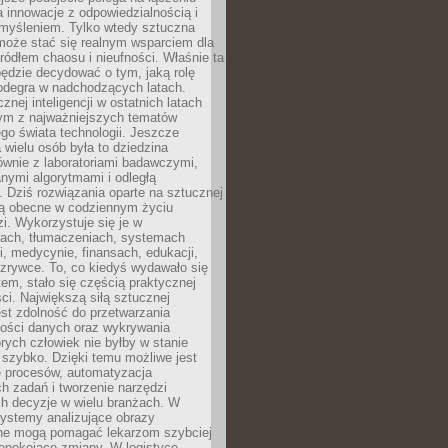
a innowacje z odpowiedzialnością i
myśleniem. Tylko wtedy sztuczna
 może stać się realnym wsparciem dla
 źródłem chaosu i nieufności. Właśnie ta
ędzie decydować o tym, jaką rolę
 odegra w nadchodzących latach.
znej inteligencji w ostatnich latach
nym z najważniejszych tematów
go świata technologii. Jeszcze
 wielu osób była to dziedzina
ównie z laboratoriami badawczymi,
nymi algorytmami i odległą
. Dziś rozwiązania oparte na sztucznej
 są obecne w codziennym życiu
zi. Wykorzystuje się je w
ach, tłumaczeniach, systemach
, medycynie, finansach, edukacji,
rozrywce. To, co kiedyś wydawało się
m, stało się częścią praktycznej
ci. Największą siłą sztucznej
jest zdolność do przetwarzania
lości danych oraz wykrywania
rych człowiek nie byłby w stanie
 szybko. Dzięki temu możliwe jest
e procesów, automatyzacja
h zadań i tworzenie narzędzi
ch decyzje w wielu branżach. W
ystemy analizujące obrazy
ne mogą pomagać lekarzom szybciej
epokojące zmiany. W logistyce