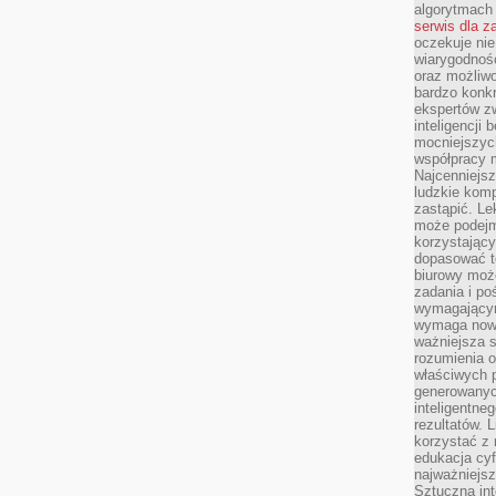
algorytmach
serwis dla 
oczekuje nie
wiarygodnośc
oraz możliw
bardzo konkr
ekspertów z
inteligencji 
mocniejszych
współpracy m
Najcenniejsz
ludzkie komp
zastąpić. Le
może podejm
korzystający
dopasować t
biurowy moż
zadania i po
wymagającym
wymaga nowy
ważniejsza s
rozumienia 
właściwych p
generowanyc
inteligentne
rezultatów. L
korzystać z
edukacja cyf
najważniejs
Sztuczna int