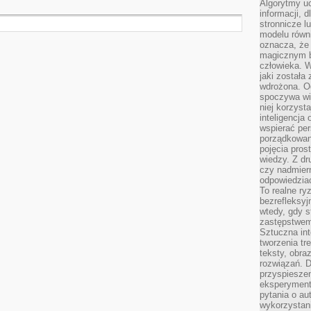
Algorytmy u
informacji, d
stronnicze l
modelu równ
oznacza, że 
magicznym b
człowieka. W
jaki została
wdrożona. Od
spoczywa wię
niej korzyst
inteligencja
wspierać pe
porządkowani
pojęcia pros
wiedzy. Z dru
czy nadmier
odpowiedziac
To realne ry
bezrefleksyj
wtedy, gdy s
zastępstwem 
Sztuczna int
tworzenia tr
teksty, obra
rozwiązań. D
przyspiesze
eksperyment
pytania o au
wykorzystani