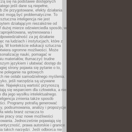
czą się na podstawie dostępnych
latego jeśli dane są niepełne,
ub źle przygotowane, efekty działania
ież mogą być problematyczne. To
sztuczna inteligencja nie jest
ytem działającym niezależnie od
 dużej mierze odzwierciedla sposób, w
 zaprojektowana, wytrenowana i
powiedzialność za jej działanie
c na ludziach i instytucjach, które z
ają. W kontekście edukacji sztuczna
 otwiera ogromne możliwości. Może
rsonalizację nauki, pomagać w
u materiałów, tłumaczyć trudne
tszym językiem i ułatwiać dostęp do
giej strony pojawia się pytanie o to,
ne poleganie na gotowych
h nie osłabi samodzielnego myślenia.
zyko, jeśli narzędzia są używane
nie. Największą wartość przynoszą
tają się wsparciem dla człowieka, a nie
dla jego wysiłku intelektualnego.
eligencja zmienia także sposób
eści. Programy potrafią generować
zy, podsumowania, analizy i propozycje
la wielu branż oznacza to
nie pracy oraz nowe możliwości
owania. Jednocześnie pojawiają się
tentyczność, prawa autorskie i granice
a takich narzędzi. Jeśli odbiorca nie