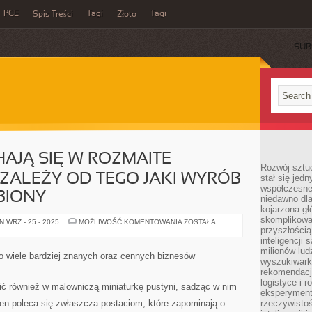
PGE
Tagi
Tagi
Spis Treści
Złoto
SUB
AJĄ SIĘ W ROZMAITE
Rozwój sztuc
 ZALEŻY OD TEGO JAKI WYRÓB
stał się jed
współczesne
BIONY
niedawno dla
kojarzona gł
skomplikowa
CENY
 WRZ - 25 - 2025
MOŻLIWOŚĆ KOMENTOWANIA
ZOSTAŁA
SZKŁA
przyszłością
WAHAJĄ
inteligencji
SIĘ
milionów lud
W
o wiele bardziej znanych oraz cennych biznesów
ROZMAITE
wyszukiwark
KIERUNKI,
rekomendacji
BO
logistyce i 
TO
ć również w malowniczą miniaturkę pustyni, sadząc w nim
ZALEŻY
eksperymente
OD
ten poleca się zwłaszcza postaciom, które zapominają o
rzeczywistoś
TEGO