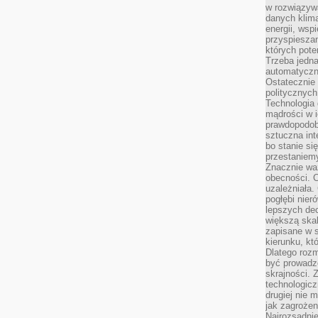
w rozwiązyw
danych klim
energii, wsp
przyspiesza
których poten
Trzeba jedna
automatyczn
Ostatecznie 
politycznyc
Technologia 
mądrości w 
prawdopodob
sztuczna int
bo stanie si
przestaniem
Znacznie waż
obecności. C
uzależniała.
pogłębi nie
lepszych dec
większą skal
zapisane w 
kierunku, kt
Dlatego rozm
być prowadz
skrajności. 
technologicz
drugiej nie 
jak zagrożen
Najrozsądnie