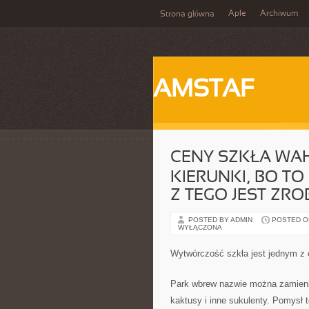
Aple
Archiwum
Strona główna
AMSTAF
CENY SZKŁA WAH
KIERUNKI, BO TO
Z TEGO JEST ZRO
POSTED BY ADMIN
POSTED ON
WYŁĄCZONA
Wytwórczość szkła jest jednym z 
Park wbrew nazwie można zamieni
kaktusy i inne sukulenty. Pomysł 