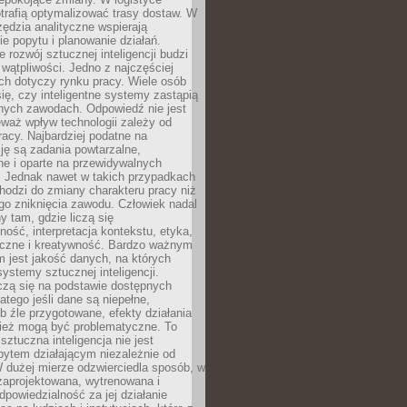
trafią optymalizować trasy dostaw. W
zędzia analityczne wspierają
e popytu i planowanie działań.
 rozwój sztucznej inteligencji budzi
i wątpliwości. Jedno z najczęściej
ch dotyczy rynku pracy. Wiele osób
ię, czy inteligentne systemy zastąpią
jnych zawodach. Odpowiedź nie jest
eważ wpływ technologii zależy od
racy. Najbardziej podatne na
ję są zadania powtarzalne,
e i oparte na przewidywalnych
. Jednak nawet w takich przypadkach
hodzi do zmiany charakteru pracy niż
go zniknięcia zawodu. Człowiek nadal
y tam, gdzie liczą się
ność, interpretacja kontekstu, etyka,
łeczne i kreatywność. Bardzo ważnym
 jest jakość danych, na których
systemy sztucznej inteligencji.
czą się na podstawie dostępnych
latego jeśli dane są niepełne,
ub źle przygotowane, efekty działania
ież mogą być problematyczne. To
sztuczna inteligencja nie jest
ytem działającym niezależnie od
 dużej mierze odzwierciedla sposób, w
 zaprojektowana, wytrenowana i
powiedzialność za jej działanie