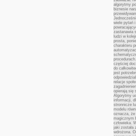
algorytmy po
biznesie nar
przewidywani
Jednocześnie
wiele pytań 
powracający
zastanawia s
ludzi w kole
prosta, poni
charakteru p
automatyzac
schematyczn
procedurach
częściej doc
do całkowite
jest potrzebn
odpowiedzial
relacje spo
zagadnieniem
opierają się 
Algorytmy u
informacji, d
stronnicze l
modelu równ
oznacza, że 
magicznym b
człowieka. W
jaki została
wdrożona. Od