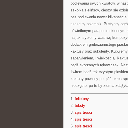
podlewaniu swych kwiatów, w nastę
szkółka zielińscy, cieszy się dzis
bez podlewania nawet kilkanaście 
szczelny pojemnik. Pustynny ogród
oświetlonym parapecie okiennym l
na jaki sypiemy warstwę kompozyc
dodatkiem gruboziarnistego piask
kaktusy oraz sukulenty. Kupujemy 
zabarwieniem, i wielkością. Kakt
bądź skórzanych rękawiczek. Nas
żwirem bądź też czystym piaskiem
kaktusy powinny przejść okres sp
nieczęsto, po to by ziemia zdąży
1.
felietony
2.
teksty
3.
spis tresci
4.
spis tresci
5.
spis tresci