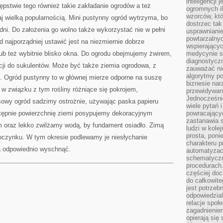
inteligencji 
JAKI
pstwie tego również takie zakładanie ogrodów a też
WYRÓB
ogromnych i
Z
wzorców, któ
iaj wielką popularnością. Mini pustynny ogród wytrzyma, bo
TEGO
JEST
dostrzec tak
ZROBIONY
dni. Do założenia go wolno także wykorzystać nie w pełni
usprawniani
powtarzalnyc
 najporządniej ustawić jest na niezmiernie dobrze
wspierający
ub też wybitnie blisko okna. Do ogrodu obejmujemy żwirem,
medycynie s
diagnostycz
ji do sukulentów. Może być także ziemia ogrodowa, z
zauważać ni
algorytmy po
u. Ogród pustynny to w głównej mierze odporne na suszę
biznesie nar
w związku z tym rośliny różniące się pokrojem,
przewidywani
Jednocześnie
usowy ogród sadzimy ostrożnie, używając paska papieru
wiele pytań 
tępnie powierzchnię ziemi posypujemy dekoracyjnym
powracający
zastanawia s
 oraz lekko zwilżamy wodą, by fundament osiadło. Zimą
ludzi w kole
prosta, poni
oczynku. W tym okresie podlewamy je niesłychanie
charakteru p
ła odpowiednio wyschnąć.
automatyzac
schematyczn
procedurach
częściej doc
do całkowite
jest potrzebn
odpowiedzial
relacje spo
zagadnieniem
opierają się 