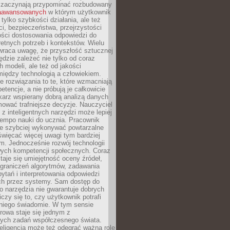
 zaczynają przypominać rozbudowany
zaawansowanych
w którym użytkownik
 tylko szybkości działania, ale też
i, bezpieczeństwa, przejrzystości
ości dostosowania odpowiedzi do
etnych potrzeb i kontekstów. Wielu
wraca uwagę, że przyszłość sztucznej
będzie zależeć nie tylko od coraz
 modeli, ale też od jakości
iędzy technologią a człowiekiem.
e rozwiązania to te, które wzmacniają
etencje, a nie próbują je całkowicie
karz wspierany dobrą analizą danych
ować trafniejsze decyzje. Nauczyciel
 z inteligentnych narzędzi może lepiej
empo nauki do ucznia. Pracownik
e szybciej wykonywać powtarzalne
święcać więcej uwagi tym bardziej
. Jednocześnie rozwój technologii
ch kompetencji społecznych. Coraz
taje się umiejętność oceny źródeł,
ograniczeń algorytmów, zadawania
ytań i interpretowania odpowiedzi
h przez systemy. Sam dostęp do
go narzędzia nie gwarantuje dobrych
iczy się to, czy użytkownik potrafi
 niego świadomie. W tym sensie
rowa staje się jednym z
zych zadań współczesnego świata.
eligencja może też odegrać ważną rolę