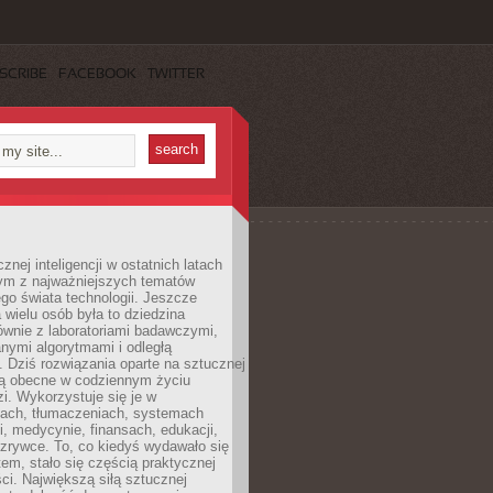
SCRIBE
FACEBOOK
TWITTER
znej inteligencji w ostatnich latach
nym z najważniejszych tematów
go świata technologii. Jeszcze
 wielu osób była to dziedzina
ównie z laboratoriami badawczymi,
nymi algorytmami i odległą
. Dziś rozwiązania oparte na sztucznej
 są obecne w codziennym życiu
zi. Wykorzystuje się je w
ach, tłumaczeniach, systemach
, medycynie, finansach, edukacji,
rozrywce. To, co kiedyś wydawało się
m, stało się częścią praktycznej
ci. Największą siłą sztucznej