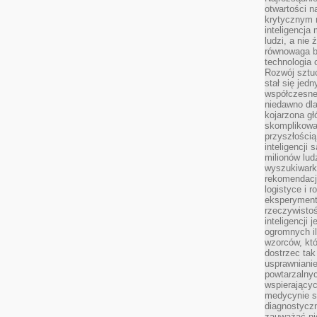
otwartości n
krytycznym 
inteligencja
ludzi, a nie
równowaga b
technologia
Rozwój sztuc
stał się jed
współczesne
niedawno dla
kojarzona gł
skomplikowa
przyszłością
inteligencji
milionów lud
wyszukiwark
rekomendacji
logistyce i 
eksperymente
rzeczywistoś
inteligencji 
ogromnych i
wzorców, któ
dostrzec tak
usprawniani
powtarzalnyc
wspierający
medycynie s
diagnostycz
zauważać ni