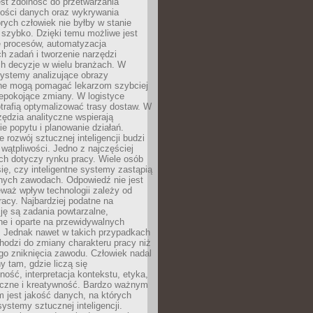
jest zdolność do przetwarzania
lości danych oraz wykrywania
rych człowiek nie byłby w stanie
 szybko. Dzięki temu możliwe jest
e procesów, automatyzacja
h zadań i tworzenie narzędzi
ch decyzje w wielu branżach. W
ystemy analizujące obrazy
ne mogą pomagać lekarzom szybciej
epokojące zmiany. W logistyce
trafią optymalizować trasy dostaw. W
zędzia analityczne wspierają
e popytu i planowanie działań.
 rozwój sztucznej inteligencji budzi
i wątpliwości. Jedno z najczęściej
ch dotyczy rynku pracy. Wiele osób
ię, czy inteligentne systemy zastąpią
jnych zawodach. Odpowiedź nie jest
eważ wpływ technologii zależy od
racy. Najbardziej podatne na
ję są zadania powtarzalne,
e i oparte na przewidywalnych
. Jednak nawet w takich przypadkach
hodzi do zmiany charakteru pracy niż
go zniknięcia zawodu. Człowiek nadal
y tam, gdzie liczą się
ność, interpretacja kontekstu, etyka,
łeczne i kreatywność. Bardzo ważnym
 jest jakość danych, na których
systemy sztucznej inteligencji.