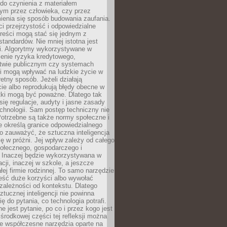
do czynienia z materiałem
ym przez człowieka, czy przez
ienia się sposób budowania zaufania.
i przejrzystość i odpowiedzialne
reści mogą stać się jednym z
tandardów. Nie mniej istotna jest
ki. Algorytmy wykorzystywane w
ocenie ryzyka kredytowego,
twie publicznym czy systemach
i mogą wpływać na ludzkie życie w
etny sposób. Jeżeli działają
cie albo reprodukują błędy obecne w
tki mogą być poważne. Dlatego tak
się regulacje, audyty i jasne zasady
chnologii. Sam postęp techniczny nie
Potrzebne są także normy społeczne i
e określą granice odpowiedzialnego
o zauważyć, że sztuczna inteligencja
się w próżni. Jej wpływ zależy od całego
połecznego, gospodarczego i
. Inaczej będzie wykorzystywana w
acji, inaczej w szkole, a jeszcze
łej firmie rodzinnej. To samo narzędzie
eść duże korzyści albo wywołać
zależności od kontekstu. Dlatego
ztucznej inteligencji nie powinna
ę do pytania, co technologia potrafi.
e jest pytanie, po co i przez kogo jest
rodkowej części tej refleksji można
że współczesne narzędzia oparte na