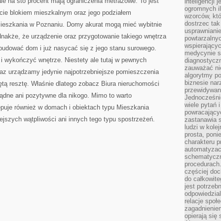
le na sto procent mają ograniczenia metrażowe. To jest
inteligencji 
ogromnych i
ecie blokiem mieszkalnym oraz jego podziałem
wzorców, któ
dostrzec tak
 Mieszkania w Poznaniu. Domy akurat mogą mieć wybitnie
usprawniani
nakże, że urządzenie oraz przygotowanie takiego wnętrza
powtarzalnyc
wspierający
zbudować dom i już nasycać się z jego stanu surowego.
medycynie s
i wykończyć wnętrze. Niestety ale tutaj w pewnych
diagnostycz
zauważać ni
az urządzamy jedynie najpotrzebniejsze pomieszczenia
algorytmy po
biznesie nar
ętą resztę. Właśnie dlatego zobacz Biura nieruchomości
przewidywani
ądne ani pozytywne dla nikogo. Mimo to warto
Jednocześnie
wiele pytań 
puje również w domach i obiektach typu Mieszkania
powracający
jszych wątpliwości ani innych tego typu spostrzeżeń.
zastanawia s
ludzi w kole
prosta, poni
charakteru p
automatyzac
schematyczn
procedurach
częściej doc
do całkowite
jest potrzebn
odpowiedzial
relacje spo
zagadnieniem
opierają się 