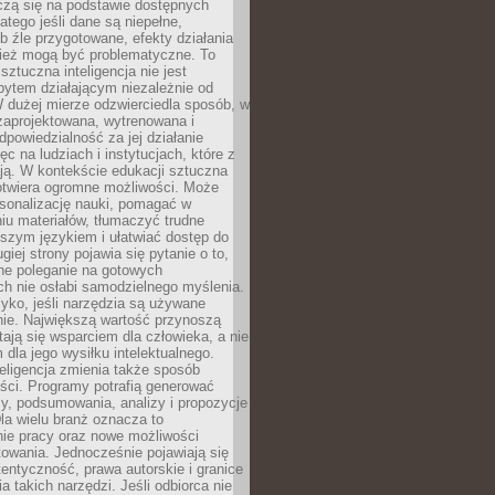
czą się na podstawie dostępnych
latego jeśli dane są niepełne,
ub źle przygotowane, efekty działania
ież mogą być problematyczne. To
sztuczna inteligencja nie jest
ytem działającym niezależnie od
 dużej mierze odzwierciedla sposób, w
 zaprojektowana, wytrenowana i
powiedzialność za jej działanie
c na ludziach i instytucjach, które z
ają. W kontekście edukacji sztuczna
 otwiera ogromne możliwości. Może
rsonalizację nauki, pomagać w
u materiałów, tłumaczyć trudne
tszym językiem i ułatwiać dostęp do
giej strony pojawia się pytanie o to,
ne poleganie na gotowych
h nie osłabi samodzielnego myślenia.
zyko, jeśli narzędzia są używane
nie. Największą wartość przynoszą
tają się wsparciem dla człowieka, a nie
dla jego wysiłku intelektualnego.
eligencja zmienia także sposób
eści. Programy potrafią generować
zy, podsumowania, analizy i propozycje
la wielu branż oznacza to
nie pracy oraz nowe możliwości
owania. Jednocześnie pojawiają się
tentyczność, prawa autorskie i granice
a takich narzędzi. Jeśli odbiorca nie