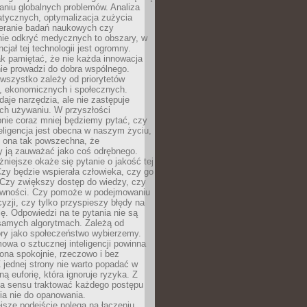
aniu globalnych problemów. Analiza
atycznych, optymalizacja zużycia
ieranie badań naukowych czy
nie odkryć medycznych to obszary, w
cjał tej technologii jest ogromny.
k pamiętać, że nie każda innowacja
ie prowadzi do dobra wspólnego.
wszystko zależy od priorytetów
h, ekonomicznych i społecznych.
daje narzędzia, ale nie zastępuje
ich używaniu. W przyszłości
nie coraz mniej będziemy pytać, czy
eligencja jest obecna w naszym życiu,
ę ona tak powszechna, że
y ją zauważać jako coś odrębnego.
niejsze okaże się pytanie o jakość tej
zy będzie wspierała człowieka, czy go
 Czy zwiększy dostęp do wiedzy, czy
równości. Czy pomoże w podejmowaniu
yzji, czy tylko przyspieszy błędy na
ę. Odpowiedzi na te pytania nie są
samych algorytmach. Zależą od
óry jako społeczeństwo wybierzemy.
owa o sztucznej inteligencji powinna
ona spokojnie, rzeczowo i bez
Z jednej strony nie warto popadać w
ną euforię, która ignoruje ryzyka. Z
ma sensu traktować każdego postępu
ia nie do opanowania.
jsze podejście polega na łączeniu