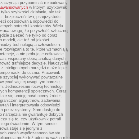
 zaczynają przypominać rozbudowany
zaawansowanych
w którym użytkownik
 tylko szybkości działania, ale też
i, bezpieczeństwa, przejrzystości
ości dostosowania odpowiedzi do
etnych potrzeb i kontekstów. Wielu
wraca uwagę, że przyszłość sztucznej
będzie zależeć nie tylko od coraz
 modeli, ale też od jakości
iędzy technologią a człowiekiem.
e rozwiązania to te, które wzmacniają
etencje, a nie próbują je całkowicie
karz wspierany dobrą analizą danych
ować trafniejsze decyzje. Nauczyciel
 z inteligentnych narzędzi może lepiej
empo nauki do ucznia. Pracownik
e szybciej wykonywać powtarzalne
święcać więcej uwagi tym bardziej
. Jednocześnie rozwój technologii
ch kompetencji społecznych. Coraz
taje się umiejętność oceny źródeł,
ograniczeń algorytmów, zadawania
ytań i interpretowania odpowiedzi
h przez systemy. Sam dostęp do
go narzędzia nie gwarantuje dobrych
iczy się to, czy użytkownik potrafi
 niego świadomie. W tym sensie
rowa staje się jednym z
zych zadań współczesnego świata.
eligencja może też odegrać ważną rolę