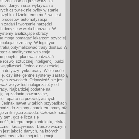
jest zdolność do przetwarzania
lości danych oraz wykrywania
rych człowiek nie byłby w stanie
 szybko. Dzięki temu możliwe jest
e procesów, automatyzacja
h zadań i tworzenie narzędzi
ch decyzje w wielu branżach. W
ystemy analizujące obrazy
ne mogą pomagać lekarzom szybciej
epokojące zmiany. W logistyce
trafią optymalizować trasy dostaw. W
zędzia analityczne wspierają
e popytu i planowanie działań.
 rozwój sztucznej inteligencji budzi
i wątpliwości. Jedno z najczęściej
ch dotyczy rynku pracy. Wiele osób
ię, czy inteligentne systemy zastąpią
jnych zawodach. Odpowiedź nie jest
eważ wpływ technologii zależy od
racy. Najbardziej podatne na
ję są zadania powtarzalne,
e i oparte na przewidywalnych
. Jednak nawet w takich przypadkach
hodzi do zmiany charakteru pracy niż
go zniknięcia zawodu. Człowiek nadal
y tam, gdzie liczą się
ność, interpretacja kontekstu, etyka,
łeczne i kreatywność. Bardzo ważnym
 jest jakość danych, na których
systemy sztucznej inteligencji.