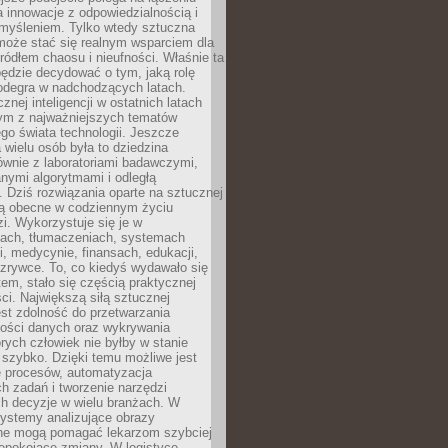
a innowacje z odpowiedzialnością i
myśleniem. Tylko wtedy sztuczna
 może stać się realnym wsparciem dla
 źródłem chaosu i nieufności. Właśnie ta
ędzie decydować o tym, jaką rolę
 odegra w nadchodzących latach.
znej inteligencji w ostatnich latach
nym z najważniejszych tematów
go świata technologii. Jeszcze
 wielu osób była to dziedzina
ównie z laboratoriami badawczymi,
nymi algorytmami i odległą
. Dziś rozwiązania oparte na sztucznej
 są obecne w codziennym życiu
zi. Wykorzystuje się je w
ach, tłumaczeniach, systemach
, medycynie, finansach, edukacji,
rozrywce. To, co kiedyś wydawało się
m, stało się częścią praktycznej
ci. Największą siłą sztucznej
jest zdolność do przetwarzania
lości danych oraz wykrywania
rych człowiek nie byłby w stanie
 szybko. Dzięki temu możliwe jest
e procesów, automatyzacja
h zadań i tworzenie narzędzi
ch decyzje w wielu branżach. W
ystemy analizujące obrazy
ne mogą pomagać lekarzom szybciej
epokojące zmiany. W logistyce