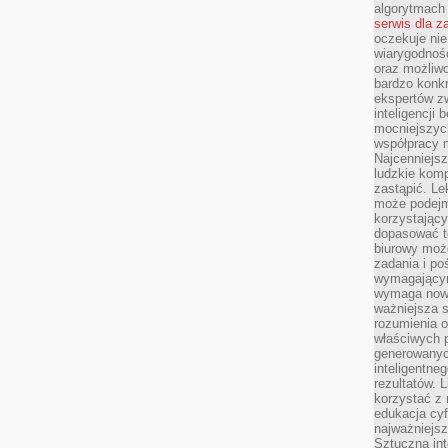
algorytmach
serwis dla 
oczekuje nie
wiarygodnośc
oraz możliw
bardzo konkr
ekspertów z
inteligencji 
mocniejszych
współpracy m
Najcenniejsz
ludzkie komp
zastąpić. Le
może podejm
korzystający
dopasować t
biurowy moż
zadania i po
wymagającym
wymaga nowy
ważniejsza s
rozumienia 
właściwych p
generowanyc
inteligentne
rezultatów. L
korzystać z
edukacja cyf
najważniejs
Sztuczna int