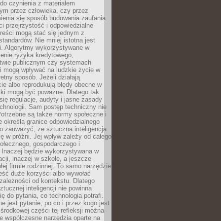
do czynienia z materiałem
ym przez człowieka, czy przez
ienia się sposób budowania zaufania.
i przejrzystość i odpowiedzialne
reści mogą stać się jednym z
tandardów. Nie mniej istotna jest
ki. Algorytmy wykorzystywane w
ocenie ryzyka kredytowego,
twie publicznym czy systemach
i mogą wpływać na ludzkie życie w
etny sposób. Jeżeli działają
cie albo reprodukują błędy obecne w
tki mogą być poważne. Dlatego tak
się regulacje, audyty i jasne zasady
chnologii. Sam postęp techniczny nie
Potrzebne są także normy społeczne i
e określą granice odpowiedzialnego
o zauważyć, że sztuczna inteligencja
się w próżni. Jej wpływ zależy od całego
połecznego, gospodarczego i
. Inaczej będzie wykorzystywana w
acji, inaczej w szkole, a jeszcze
łej firmie rodzinnej. To samo narzędzie
eść duże korzyści albo wywołać
zależności od kontekstu. Dlatego
ztucznej inteligencji nie powinna
ę do pytania, co technologia potrafi.
e jest pytanie, po co i przez kogo jest
rodkowej części tej refleksji można
że współczesne narzędzia oparte na