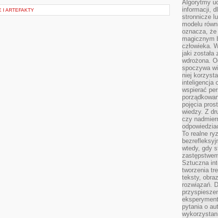
Algorytmy u
informacji, d
 I ARTEFAKTY
stronnicze l
modelu równ
oznacza, że 
magicznym b
człowieka. W
jaki została
wdrożona. Od
spoczywa wię
niej korzyst
inteligencja
wspierać pe
porządkowani
pojęcia pros
wiedzy. Z dru
czy nadmier
odpowiedziac
To realne ry
bezrefleksyj
wtedy, gdy s
zastępstwem 
Sztuczna int
tworzenia tr
teksty, obra
rozwiązań. D
przyspiesze
eksperyment
pytania o au
wykorzystani