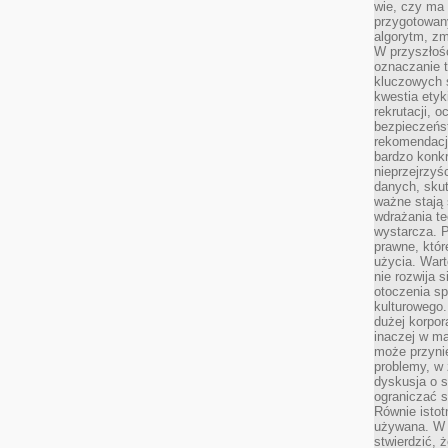
wie, czy ma 
przygotowan
algorytm, zm
W przyszłośc
oznaczanie t
kluczowych s
kwestia ety
rekrutacji, 
bezpieczeńs
rekomendacj
bardzo konkr
nieprzejrzyś
danych, sku
ważne stają 
wdrażania te
wystarcza. 
prawne, któr
użycia. Wart
nie rozwija 
otoczenia s
kulturowego
dużej korpor
inaczej w ma
może przyni
problemy, w 
dyskusja o s
ograniczać si
Równie istotn
używana. W ś
stwierdzić, 