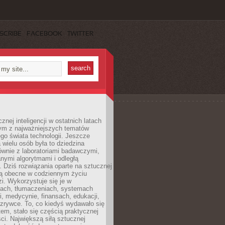
SCRIBE
FACEBOOK
TWITTER
znej inteligencji w ostatnich latach
nym z najważniejszych tematów
go świata technologii. Jeszcze
 wielu osób była to dziedzina
ównie z laboratoriami badawczymi,
nymi algorytmami i odległą
. Dziś rozwiązania oparte na sztucznej
 są obecne w codziennym życiu
zi. Wykorzystuje się je w
ach, tłumaczeniach, systemach
, medycynie, finansach, edukacji,
rozrywce. To, co kiedyś wydawało się
m, stało się częścią praktycznej
ci. Największą siłą sztucznej