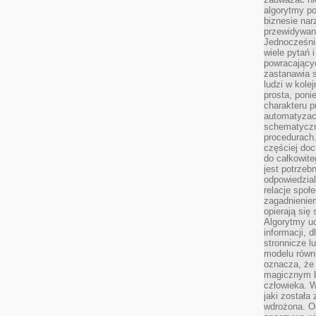
algorytmy po
biznesie nar
przewidywani
Jednocześnie
wiele pytań 
powracający
zastanawia s
ludzi w kole
prosta, poni
charakteru p
automatyzac
schematyczn
procedurach
częściej doc
do całkowite
jest potrzebn
odpowiedzial
relacje spo
zagadnieniem
opierają się 
Algorytmy u
informacji, d
stronnicze l
modelu równ
oznacza, że 
magicznym b
człowieka. W
jaki została
wdrożona. Od