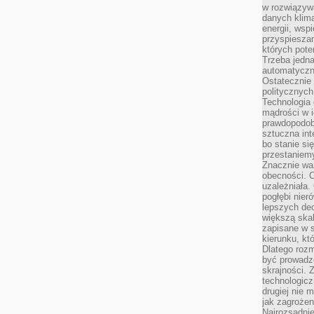
w rozwiązyw
danych klim
energii, wsp
przyspiesza
których poten
Trzeba jedna
automatyczn
Ostatecznie 
politycznyc
Technologia 
mądrości w 
prawdopodob
sztuczna int
bo stanie si
przestaniem
Znacznie waż
obecności. C
uzależniała.
pogłębi nie
lepszych dec
większą skal
zapisane w 
kierunku, kt
Dlatego rozm
być prowadz
skrajności. 
technologicz
drugiej nie 
jak zagrożen
Najrozsądnie