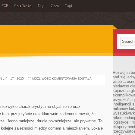
PGE
Tagi
Tagi
Spis Treści
Złoto
SUB
Rozwój sztuc
stał się jed
DOM
LIP - 17 - 2025
MOŻLIWOŚĆ KOMENTOWANIA
ZOSTAŁA
współczesne
niedawno dla
kojarzona gł
skomplikowa
przyszłością
inteligencji
niezwykle charakterystyczne objaśnienie oraz
milionów lud
wyszukiwark
 tutaj przejrzyście oraz klarownie zademonstrować, że
rekomendacji
e. Jedno mniejsze, drugie pokaźniejsze, ale prywatne. To
logistyce i 
eksperymente
y kolejne zależności między domem a mieszkaniem. Lokale
rzeczywistoś