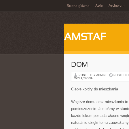
Aple
Archiwum
Strona główna
AMSTAF
DOM
POSTED BY ADMIN
POSTED ON 
WYŁĄCZONA
Ciepłe kołdry do mieszkania
Wnętrze domu oraz mieszkania to 
pomieszczenie. Jesteśmy w stanie
każde lokum posiada własne wnętrz
naturalnie dzięki temu zauważam