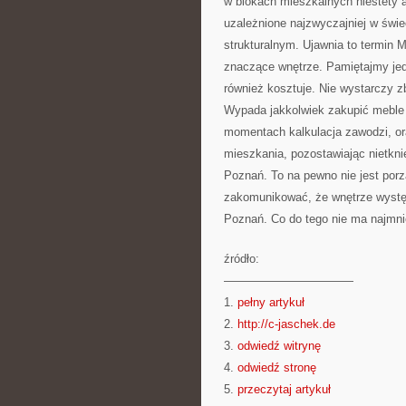
w blokach mieszkalnych niestety a
uzależnione najzwyczajniej w świ
strukturalnym. Ujawnia to termin
znaczące wnętrze. Pamiętajmy jed
również kosztuje. Nie wystarczy 
Wypada jakkolwiek zakupić meble 
momentach kalkulacja zawodzi, or
mieszkania, pozostawiając nietkni
Poznań. To na pewno nie jest porz
zakomunikować, że wnętrze wystę
Poznań. Co do tego nie ma najmnie
źródło:
———————————
1.
pełny artykuł
2.
http://c-jaschek.de
3.
odwiedź witrynę
4.
odwiedź stronę
5.
przeczytaj artykuł