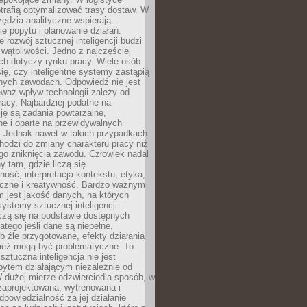
trafią optymalizować trasy dostaw. W
zędzia analityczne wspierają
e popytu i planowanie działań.
 rozwój sztucznej inteligencji budzi
i wątpliwości. Jedno z najczęściej
ch dotyczy rynku pracy. Wiele osób
ię, czy inteligentne systemy zastąpią
jnych zawodach. Odpowiedź nie jest
eważ wpływ technologii zależy od
racy. Najbardziej podatne na
ję są zadania powtarzalne,
e i oparte na przewidywalnych
. Jednak nawet w takich przypadkach
hodzi do zmiany charakteru pracy niż
go zniknięcia zawodu. Człowiek nadal
y tam, gdzie liczą się
ność, interpretacja kontekstu, etyka,
łeczne i kreatywność. Bardzo ważnym
 jest jakość danych, na których
systemy sztucznej inteligencji.
czą się na podstawie dostępnych
latego jeśli dane są niepełne,
ub źle przygotowane, efekty działania
ież mogą być problematyczne. To
sztuczna inteligencja nie jest
ytem działającym niezależnie od
 dużej mierze odzwierciedla sposób, w
 zaprojektowana, wytrenowana i
powiedzialność za jej działanie