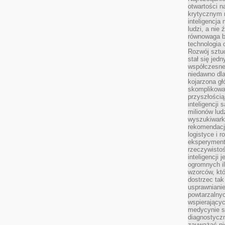
otwartości n
krytycznym 
inteligencja
ludzi, a nie
równowaga b
technologia
Rozwój sztuc
stał się jed
współczesne
niedawno dla
kojarzona gł
skomplikowa
przyszłością
inteligencji
milionów lud
wyszukiwark
rekomendacji
logistyce i 
eksperymente
rzeczywistoś
inteligencji 
ogromnych i
wzorców, któ
dostrzec tak
usprawniani
powtarzalnyc
wspierający
medycynie s
diagnostycz
zauważać ni