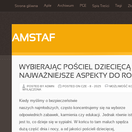
Aple
Archiwum
PGE
Tagi
Strona główna
Spis Treści
Zł
AMSTAF
WYBIERAJĄC POŚCIEL DZIECIĘCĄ 
NAJWAŻNIEJSZE ASPEKTY DO R
POSTED BY ADMIN
POSTED ON CZE - 8 - 2025
MOŻLIWOŚĆ K
WYŁĄCZONA
Kiedy myślimy o bezpieczeństwie
naszych najmłodszych, często koncentrujemy się na wyborze
odpowiednich zabawek, karmienia czy edukacji. Jednak równie is
jest to, co dzieje się w sypialni. W końcu to tam maluch spędza
dużą część dnia i nocy, a od jakości pościeli dziecięcej,