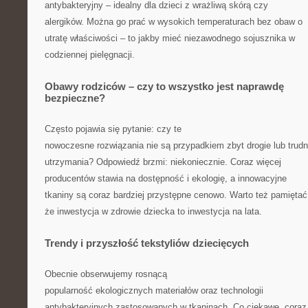
antybakteryjny – idealny dla dzieci z wrażliwą skórą czy
alergików. Można go prać w wysokich temperaturach bez obaw o
utratę właściwości – to jakby mieć niezawodnego sojusznika w
codziennej pielęgnacji.
Obawy rodziców – czy to wszystko jest naprawdę
bezpieczne?
Często pojawia się pytanie: czy te
nowoczesne rozwiązania nie są przypadkiem zbyt drogie lub trud
utrzymania? Odpowiedź brzmi: niekoniecznie. Coraz więcej
producentów stawia na dostępność i ekologię, a innowacyjne
tkaniny są coraz bardziej przystępne cenowo. Warto też pamiętać
że inwestycja w zdrowie dziecka to inwestycja na lata.
Trendy i przyszłość tekstyliów dziecięcych
Obecnie obserwujemy rosnącą
popularność ekologicznych materiałów oraz technologii
antybakteryjnych zastosowanych w tkaninach. Co ciekawe, coraz