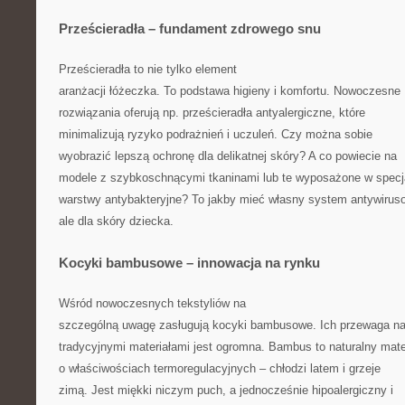
Prześcieradła – fundament zdrowego snu
Prześcieradła to nie tylko element
aranżacji łóżeczka. To podstawa higieny i komfortu. Nowoczesne
rozwiązania oferują np. prześcieradła antyalergiczne, które
minimalizują ryzyko podrażnień i uczuleń. Czy można sobie
wyobrazić lepszą ochronę dla delikatnej skóry? A co powiecie na
modele z szybkoschnącymi tkaninami lub te wyposażone w specj
warstwy antybakteryjne? To jakby mieć własny system antywirus
ale dla skóry dziecka.
Kocyki bambusowe – innowacja na rynku
Wśród nowoczesnych tekstyliów na
szczególną uwagę zasługują kocyki bambusowe. Ich przewaga n
tradycyjnymi materiałami jest ogromna. Bambus to naturalny mate
o właściwościach termoregulacyjnych – chłodzi latem i grzeje
zimą. Jest miękki niczym puch, a jednocześnie hipoalergiczny i