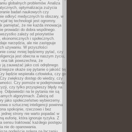
aniu globalnych problemów. Analiza
atycznych, optymalizacja zużycia
ieranie badań naukowych czy
nie odkryć medycznych to obszary, w
cjał tej technologii jest ogromny.
k pamiętać, że nie każda innowacja
ie prowadzi do dobra wspólnego.
wszystko zależy od priorytetów
h, ekonomicznych i społecznych.
daje narzędzia, ale nie zastępuje
ich używaniu. W przyszłości
nie coraz mniej będziemy pytać, czy
eligencja jest obecna w naszym życiu,
ę ona tak powszechna, że
y ją zauważać jako coś odrębnego.
niejsze okaże się pytanie o jakość tej
zy będzie wspierała człowieka, czy go
 Czy zwiększy dostęp do wiedzy, czy
równości. Czy pomoże w podejmowaniu
yzji, czy tylko przyspieszy błędy na
ę. Odpowiedzi na te pytania nie są
samych algorytmach. Zależą od
óry jako społeczeństwo wybierzemy.
owa o sztucznej inteligencji powinna
ona spokojnie, rzeczowo i bez
Z jednej strony nie warto popadać w
ną euforię, która ignoruje ryzyka. Z
ma sensu traktować każdego postępu
ia nie do opanowania.
jsze podejście polega na łączeniu