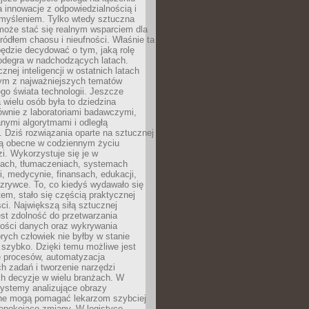
a innowacje z odpowiedzialnością i
myśleniem. Tylko wtedy sztuczna
 może stać się realnym wsparciem dla
 źródłem chaosu i nieufności. Właśnie ta
ędzie decydować o tym, jaką rolę
 odegra w nadchodzących latach.
znej inteligencji w ostatnich latach
nym z najważniejszych tematów
go świata technologii. Jeszcze
 wielu osób była to dziedzina
ównie z laboratoriami badawczymi,
nymi algorytmami i odległą
. Dziś rozwiązania oparte na sztucznej
 są obecne w codziennym życiu
zi. Wykorzystuje się je w
ach, tłumaczeniach, systemach
, medycynie, finansach, edukacji,
rozrywce. To, co kiedyś wydawało się
m, stało się częścią praktycznej
ci. Największą siłą sztucznej
jest zdolność do przetwarzania
lości danych oraz wykrywania
rych człowiek nie byłby w stanie
 szybko. Dzięki temu możliwe jest
e procesów, automatyzacja
h zadań i tworzenie narzędzi
ch decyzje w wielu branżach. W
ystemy analizujące obrazy
ne mogą pomagać lekarzom szybciej
epokojące zmiany. W logistyce