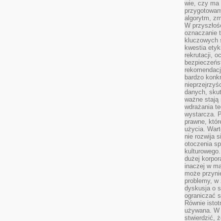
wie, czy ma 
przygotowan
algorytm, zm
W przyszłośc
oznaczanie t
kluczowych s
kwestia ety
rekrutacji, 
bezpieczeńs
rekomendacj
bardzo konkr
nieprzejrzyś
danych, sku
ważne stają 
wdrażania te
wystarcza. 
prawne, któr
użycia. Wart
nie rozwija 
otoczenia s
kulturowego
dużej korpor
inaczej w ma
może przyni
problemy, w 
dyskusja o s
ograniczać si
Równie istotn
używana. W ś
stwierdzić, 