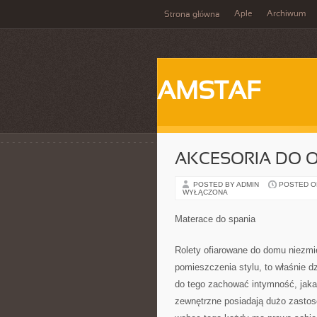
Aple
Archiwum
Strona główna
AMSTAF
AKCESORIA DO 
POSTED BY ADMIN
POSTED ON 
WYŁĄCZONA
Materace do spania
Rolety ofiarowane do domu niezmie
pomieszczenia stylu, to właśnie d
do tego zachować intymność, jaka
zewnętrzne posiadają dużo zastos