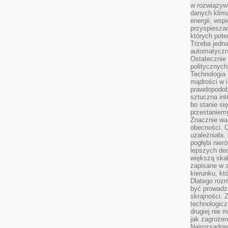
w rozwiązyw
danych klim
energii, wsp
przyspiesza
których poten
Trzeba jedna
automatyczn
Ostatecznie 
politycznyc
Technologia 
mądrości w 
prawdopodob
sztuczna int
bo stanie si
przestaniem
Znacznie waż
obecności. C
uzależniała.
pogłębi nie
lepszych dec
większą skal
zapisane w 
kierunku, kt
Dlatego rozm
być prowadz
skrajności. 
technologicz
drugiej nie 
jak zagrożen
Najrozsądnie