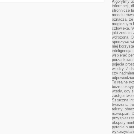
Algorytmy u
informacji, d
stronnicze l
modelu równ
oznacza, że 
magicznym b
człowieka. W
jaki została
wdrożona. Od
spoczywa wię
niej korzyst
inteligencja
wspierać pe
porządkowani
pojęcia pros
wiedzy. Z dru
czy nadmier
odpowiedziac
To realne ry
bezrefleksyj
wtedy, gdy s
zastępstwem 
Sztuczna int
tworzenia tr
teksty, obra
rozwiązań. D
przyspiesze
eksperyment
pytania o au
wykorzystani