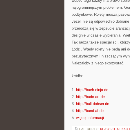
wobec tego każdy ma prawo sobie n
najogromniejszym problemem. Gorz
podtynkowe. Rolety muszą pasować
Jeżeli nie są odpowiednio dobran
przerodzą się w zepsucie aranżac
designie w czasie wybierania. Wielo
Tak radzą także specjaliści, któr
Łódź . Wtedy rolety nie będą ani 
bezużytecznym i niszczącym wyni
Należałoby z niego skorzystać.
źródło:
———————————
1.
http://buch-ninja.de
2.
http://budo-art.de
3.
http://bull-dobser.de
4.
http://bund-af.de
5.
więcej informacji
CATEGORIES:
REJSY PO RZEKACH 