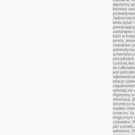
algorytmy po
biznesie nar
przewidywani
Jednocześnie
wiele pytań 
powracający
zastanawia s
ludzi w kole
prosta, poni
charakteru p
automatyzac
schematyczn
procedurach
częściej doc
do całkowite
jest potrzebn
odpowiedzial
relacje spo
zagadnieniem
opierają się 
Algorytmy u
informacji, d
stronnicze l
modelu równ
oznacza, że 
magicznym b
człowieka. W
jaki została
wdrożona. Od