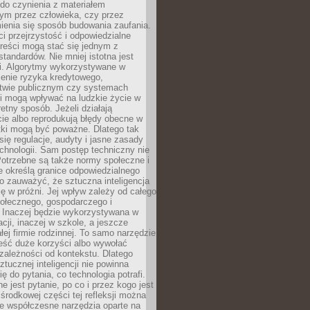
do czynienia z materiałem
ym przez człowieka, czy przez
ienia się sposób budowania zaufania.
i przejrzystość i odpowiedzialne
reści mogą stać się jednym z
tandardów. Nie mniej istotna jest
ki. Algorytmy wykorzystywane w
ocenie ryzyka kredytowego,
twie publicznym czy systemach
i mogą wpływać na ludzkie życie w
etny sposób. Jeżeli działają
cie albo reprodukują błędy obecne w
tki mogą być poważne. Dlatego tak
się regulacje, audyty i jasne zasady
chnologii. Sam postęp techniczny nie
Potrzebne są także normy społeczne i
e określą granice odpowiedzialnego
o zauważyć, że sztuczna inteligencja
się w próżni. Jej wpływ zależy od całego
połecznego, gospodarczego i
. Inaczej będzie wykorzystywana w
acji, inaczej w szkole, a jeszcze
łej firmie rodzinnej. To samo narzędzie
eść duże korzyści albo wywołać
zależności od kontekstu. Dlatego
ztucznej inteligencji nie powinna
ę do pytania, co technologia potrafi.
e jest pytanie, po co i przez kogo jest
rodkowej części tej refleksji można
że współczesne narzędzia oparte na