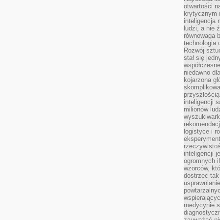
otwartości n
krytycznym 
inteligencja
ludzi, a nie
równowaga b
technologia
Rozwój sztuc
stał się jed
współczesne
niedawno dla
kojarzona gł
skomplikowa
przyszłością
inteligencji
milionów lud
wyszukiwark
rekomendacji
logistyce i 
eksperymente
rzeczywistoś
inteligencji 
ogromnych i
wzorców, któ
dostrzec tak
usprawniani
powtarzalnyc
wspierający
medycynie s
diagnostycz
zauważać ni