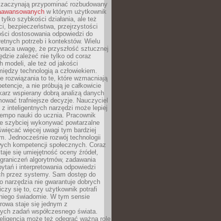
 zaczynają przypominać rozbudowany
zaawansowanych
w którym użytkownik
 tylko szybkości działania, ale też
i, bezpieczeństwa, przejrzystości
ości dostosowania odpowiedzi do
etnych potrzeb i kontekstów. Wielu
wraca uwagę, że przyszłość sztucznej
będzie zależeć nie tylko od coraz
 modeli, ale też od jakości
iędzy technologią a człowiekiem.
e rozwiązania to te, które wzmacniają
etencje, a nie próbują je całkowicie
karz wspierany dobrą analizą danych
ować trafniejsze decyzje. Nauczyciel
 z inteligentnych narzędzi może lepiej
empo nauki do ucznia. Pracownik
e szybciej wykonywać powtarzalne
święcać więcej uwagi tym bardziej
. Jednocześnie rozwój technologii
ch kompetencji społecznych. Coraz
taje się umiejętność oceny źródeł,
ograniczeń algorytmów, zadawania
ytań i interpretowania odpowiedzi
h przez systemy. Sam dostęp do
go narzędzia nie gwarantuje dobrych
iczy się to, czy użytkownik potrafi
 niego świadomie. W tym sensie
rowa staje się jednym z
zych zadań współczesnego świata.
eligencja może też odegrać ważną rolę