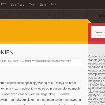
PGE
Tagi
Tagi
Spis Treści
Złoto
SUB
OKIEN
Rozwój sztuc
stał się jed
AKCESORIA
LIP - 16 - 2025
MOŻLIWOŚĆ KOMENTOWANIA
ZOSTAŁA
współczesne
DO
OKIEN
niedawno dla
kojarzona gł
skomplikowa
przyszłością
inteligencji
rnie odpowiednio spełniają własną rolę. Dodają na rzecz
milionów lud
wyszukiwark
zięki nim można uchronić wnętrze od promieni słonecznych i
rekomendacji
 w obecnych czasach jest na wagę złota. Tu rolety
logistyce i 
eksperymente
owań. I co najważniejsze – nie są kosmicznie kosztowne, a
rzeczywistoś