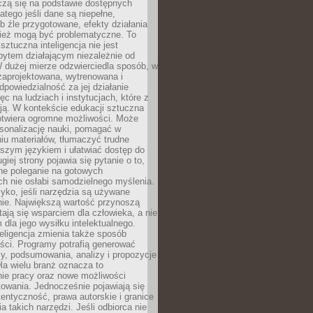
czą się na podstawie dostępnych
latego jeśli dane są niepełne,
ub źle przygotowane, efekty działania
ież mogą być problematyczne. To
sztuczna inteligencja nie jest
ytem działającym niezależnie od
 dużej mierze odzwierciedla sposób, w
 zaprojektowana, wytrenowana i
powiedzialność za jej działanie
c na ludziach i instytucjach, które z
ają. W kontekście edukacji sztuczna
 otwiera ogromne możliwości. Może
rsonalizację nauki, pomagać w
u materiałów, tłumaczyć trudne
tszym językiem i ułatwiać dostęp do
giej strony pojawia się pytanie o to,
ne poleganie na gotowych
h nie osłabi samodzielnego myślenia.
zyko, jeśli narzędzia są używane
nie. Największą wartość przynoszą
tają się wsparciem dla człowieka, a nie
dla jego wysiłku intelektualnego.
eligencja zmienia także sposób
eści. Programy potrafią generować
zy, podsumowania, analizy i propozycje
la wielu branż oznacza to
nie pracy oraz nowe możliwości
owania. Jednocześnie pojawiają się
tentyczność, prawa autorskie i granice
a takich narzędzi. Jeśli odbiorca nie