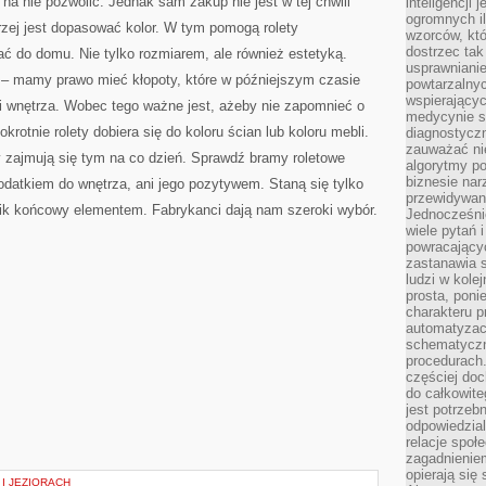
a nie pozwolić. Jednak sam zakup nie jest w tej chwili
inteligencji 
ogromnych i
ej jest dopasować kolor. W tym pomogą rolety
wzorców, któ
dostrzec tak
 do domu. Nie tylko rozmiarem, ale również estetyką.
usprawniani
e – mamy prawo mieć kłopoty, które w późniejszym czasie
powtarzalnyc
wspierający
ji wnętrza. Wobec tego ważne jest, ażeby nie zapomnieć o
medycynie s
krotnie rolety dobiera się do koloru ścian lub koloru mebli.
diagnostycz
zauważać ni
zy zajmują się tym na co dzień. Sprawdź bramy roletowe
algorytmy po
biznesie nar
dodatkiem do wnętrza, ani jego pozytywem. Staną się tylko
przewidywani
k końcowy elementem. Fabrykanci dają nam szeroki wybór.
Jednocześnie
wiele pytań 
powracający
zastanawia s
ludzi w kole
prosta, poni
charakteru p
automatyzac
schematyczn
procedurach
częściej doc
do całkowite
jest potrzebn
odpowiedzial
relacje spo
zagadnieniem
opierają się 
I JEZIORACH