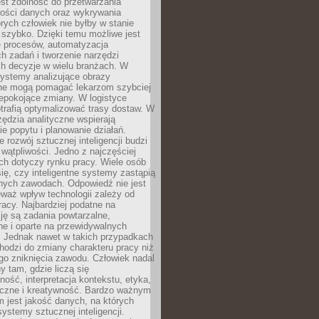
jest zdolność do przetwarzania
lości danych oraz wykrywania
rych człowiek nie byłby w stanie
 szybko. Dzięki temu możliwe jest
e procesów, automatyzacja
h zadań i tworzenie narzędzi
ch decyzje w wielu branżach. W
ystemy analizujące obrazy
ne mogą pomagać lekarzom szybciej
epokojące zmiany. W logistyce
trafią optymalizować trasy dostaw. W
zędzia analityczne wspierają
e popytu i planowanie działań.
 rozwój sztucznej inteligencji budzi
i wątpliwości. Jedno z najczęściej
ch dotyczy rynku pracy. Wiele osób
ię, czy inteligentne systemy zastąpią
jnych zawodach. Odpowiedź nie jest
eważ wpływ technologii zależy od
racy. Najbardziej podatne na
ję są zadania powtarzalne,
e i oparte na przewidywalnych
. Jednak nawet w takich przypadkach
hodzi do zmiany charakteru pracy niż
go zniknięcia zawodu. Człowiek nadal
y tam, gdzie liczą się
ność, interpretacja kontekstu, etyka,
łeczne i kreatywność. Bardzo ważnym
 jest jakość danych, na których
systemy sztucznej inteligencji.