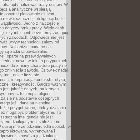
trafią optymalizować trasy dostaw. W
zędzia analityczne wspierają
e popytu i planowanie działań.
 rozwój sztucznej inteligencji budzi
i wątpliwości. Jedno z najczęściej
ch dotyczy rynku pracy. Wiele osób
ię, czy inteligentne systemy zastąpią
jnych zawodach. Odpowiedź nie jest
eważ wpływ technologii zależy od
racy. Najbardziej podatne na
ję są zadania powtarzalne,
e i oparte na przewidywalnych
. Jednak nawet w takich przypadkach
hodzi do zmiany charakteru pracy niż
go zniknięcia zawodu. Człowiek nadal
y tam, gdzie liczą się
ność, interpretacja kontekstu, etyka,
łeczne i kreatywność. Bardzo ważnym
 jest jakość danych, na których
systemy sztucznej inteligencji.
czą się na podstawie dostępnych
latego jeśli dane są niepełne,
ub źle przygotowane, efekty działania
ież mogą być problematyczne. To
sztuczna inteligencja nie jest
ytem działającym niezależnie od
 dużej mierze odzwierciedla sposób, w
 zaprojektowana, wytrenowana i
powiedzialność za jej działanie