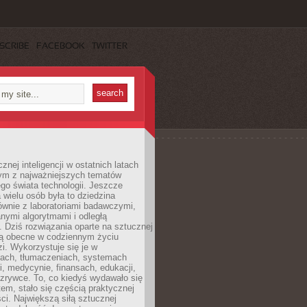
SCRIBE
FACEBOOK
TWITTER
znej inteligencji w ostatnich latach
nym z najważniejszych tematów
go świata technologii. Jeszcze
 wielu osób była to dziedzina
ównie z laboratoriami badawczymi,
nymi algorytmami i odległą
. Dziś rozwiązania oparte na sztucznej
 są obecne w codziennym życiu
zi. Wykorzystuje się je w
ach, tłumaczeniach, systemach
, medycynie, finansach, edukacji,
rozrywce. To, co kiedyś wydawało się
m, stało się częścią praktycznej
ci. Największą siłą sztucznej