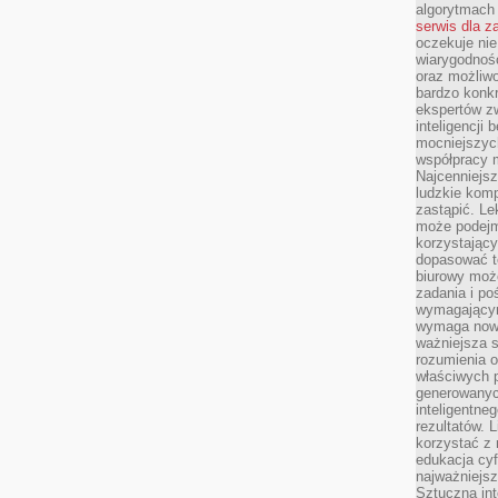
algorytmach
serwis dla 
oczekuje nie
wiarygodnośc
oraz możliw
bardzo konkr
ekspertów z
inteligencji 
mocniejszych
współpracy m
Najcenniejsz
ludzkie komp
zastąpić. Le
może podejm
korzystający
dopasować t
biurowy moż
zadania i po
wymagającym
wymaga nowy
ważniejsza s
rozumienia 
właściwych p
generowanyc
inteligentne
rezultatów. L
korzystać z
edukacja cyf
najważniejs
Sztuczna int