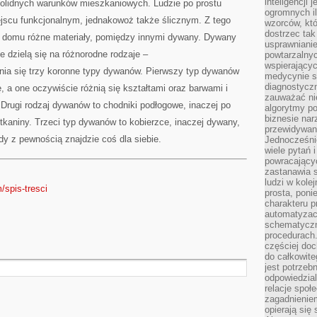
inteligencji 
 solidnych warunków mieszkaniowych. Ludzie po prostu
ogromnych i
ejscu funkcjonalnym, jednakowoż także ślicznym. Z tego
wzorców, któ
dostrzec tak
 domu różne materiały, pomiędzy innymi dywany. Dywany
usprawniani
 dzielą się na różnorodne rodzaje –
powtarzalnyc
wspierający
nia się trzy koronne typy dywanów. Pierwszy typ dywanów
medycynie s
diagnostycz
, a one oczywiście różnią się kształtami oraz barwami i
zauważać ni
. Drugi rodzaj dywanów to chodniki podłogowe, inaczej po
algorytmy po
biznesie nar
tkaniny. Trzeci typ dywanów to kobierzce, inaczej dywany,
przewidywani
dy z pewnością znajdzie coś dla siebie.
Jednocześnie
wiele pytań 
powracający
zastanawia s
ludzi w kole
/spis-tresci
prosta, poni
charakteru p
automatyzac
schematyczn
procedurach
częściej doc
do całkowite
jest potrzebn
odpowiedzial
relacje spo
zagadnieniem
opierają się 