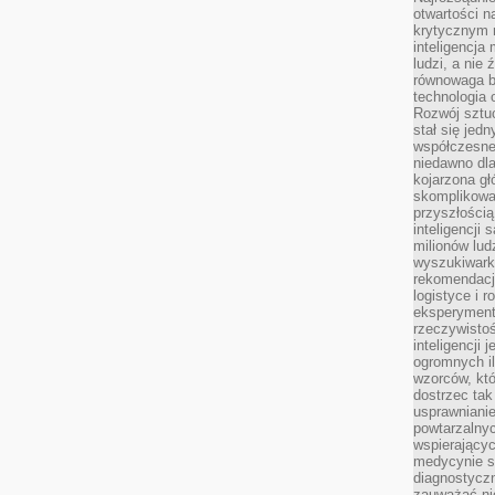
otwartości n
krytycznym 
inteligencja
ludzi, a nie
równowaga b
technologia
Rozwój sztuc
stał się jed
współczesne
niedawno dla
kojarzona gł
skomplikowa
przyszłością
inteligencji
milionów lud
wyszukiwark
rekomendacji
logistyce i 
eksperymente
rzeczywistoś
inteligencji 
ogromnych i
wzorców, któ
dostrzec tak
usprawniani
powtarzalnyc
wspierający
medycynie s
diagnostycz
zauważać ni