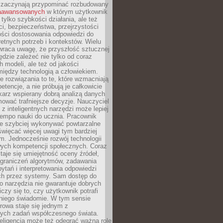
 zaczynają przypominać rozbudowany
zaawansowanych
w którym użytkownik
 tylko szybkości działania, ale też
i, bezpieczeństwa, przejrzystości
ości dostosowania odpowiedzi do
etnych potrzeb i kontekstów. Wielu
wraca uwagę, że przyszłość sztucznej
będzie zależeć nie tylko od coraz
 modeli, ale też od jakości
iędzy technologią a człowiekiem.
e rozwiązania to te, które wzmacniają
etencje, a nie próbują je całkowicie
karz wspierany dobrą analizą danych
ować trafniejsze decyzje. Nauczyciel
 z inteligentnych narzędzi może lepiej
empo nauki do ucznia. Pracownik
e szybciej wykonywać powtarzalne
święcać więcej uwagi tym bardziej
. Jednocześnie rozwój technologii
ch kompetencji społecznych. Coraz
taje się umiejętność oceny źródeł,
ograniczeń algorytmów, zadawania
ytań i interpretowania odpowiedzi
h przez systemy. Sam dostęp do
go narzędzia nie gwarantuje dobrych
iczy się to, czy użytkownik potrafi
 niego świadomie. W tym sensie
rowa staje się jednym z
zych zadań współczesnego świata.
eligencja może też odegrać ważną rolę