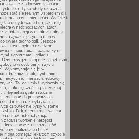
a innowacje z odpowiedzialnością i
myśleniem. Tylko wtedy sztuczna
 może stać się realnym wsparciem dla
 źródłem chaosu i nieufności. Właśnie ta
ędzie decydować o tym, jaką rolę
 odegra w nadchodzących latach.
znej inteligencji w ostatnich latach
nym z najważniejszych tematów
go świata technologii. Jeszcze
 wielu osób była to dziedzina
ównie z laboratoriami badawczymi,
nymi algorytmami i odległą
. Dziś rozwiązania oparte na sztucznej
 są obecne w codziennym życiu
zi. Wykorzystuje się je w
ach, tłumaczeniach, systemach
, medycynie, finansach, edukacji,
rozrywce. To, co kiedyś wydawało się
m, stało się częścią praktycznej
ci. Największą siłą sztucznej
jest zdolność do przetwarzania
lości danych oraz wykrywania
rych człowiek nie byłby w stanie
 szybko. Dzięki temu możliwe jest
e procesów, automatyzacja
h zadań i tworzenie narzędzi
ch decyzje w wielu branżach. W
ystemy analizujące obrazy
ne mogą pomagać lekarzom szybciej
epokojące zmiany. W logistyce