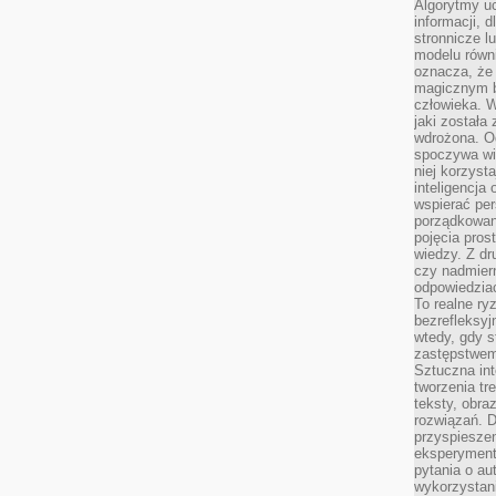
Algorytmy u
informacji, d
stronnicze l
modelu równ
oznacza, że 
magicznym b
człowieka. W
jaki została
wdrożona. Od
spoczywa wię
niej korzyst
inteligencja
wspierać pe
porządkowani
pojęcia pros
wiedzy. Z dru
czy nadmier
odpowiedziac
To realne ry
bezrefleksyj
wtedy, gdy s
zastępstwem 
Sztuczna int
tworzenia tr
teksty, obra
rozwiązań. D
przyspiesze
eksperyment
pytania o au
wykorzystani