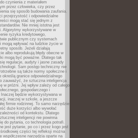
do czynienia z materiałem
ym przez człowieka, czy przez
ienia się sposób budowania zaufania.
i przejrzystość i odpowiedzialne
reści mogą stać się jednym z
tandardów. Nie mniej istotna jest
ki. Algorytmy wykorzystywane w
ocenie ryzyka kredytowego,
twie publicznym czy systemach
i mogą wpływać na ludzkie życie w
etny sposób. Jeżeli działają
cie albo reprodukują błędy obecne w
tki mogą być poważne. Dlatego tak
się regulacje, audyty i jasne zasady
chnologii. Sam postęp techniczny nie
Potrzebne są także normy społeczne i
e określą granice odpowiedzialnego
o zauważyć, że sztuczna inteligencja
się w próżni. Jej wpływ zależy od całego
połecznego, gospodarczego i
. Inaczej będzie wykorzystywana w
acji, inaczej w szkole, a jeszcze
łej firmie rodzinnej. To samo narzędzie
eść duże korzyści albo wywołać
zależności od kontekstu. Dlatego
ztucznej inteligencji nie powinna
ę do pytania, co technologia potrafi.
e jest pytanie, po co i przez kogo jest
rodkowej części tej refleksji można
że współczesne narzędzia oparte na