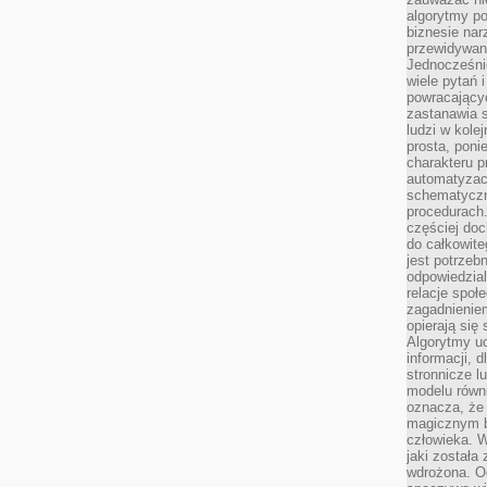
algorytmy po
biznesie nar
przewidywani
Jednocześnie
wiele pytań 
powracający
zastanawia s
ludzi w kole
prosta, poni
charakteru p
automatyzac
schematyczn
procedurach
częściej doc
do całkowite
jest potrzebn
odpowiedzial
relacje spo
zagadnieniem
opierają się 
Algorytmy u
informacji, d
stronnicze l
modelu równ
oznacza, że 
magicznym b
człowieka. W
jaki została
wdrożona. Od