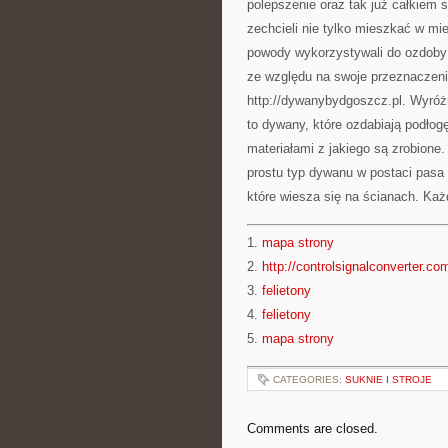
polepszenie oraz tak już całkiem
zechcieli nie tylko mieszkać w mi
powody wykorzystywali do ozdoby
ze względu na swoje przeznaczenie
http://dywanybydgoszcz.pl. Wyróż
to dywany, które ozdabiają podłogę
materiałami z jakiego są zrobione
prostu typ dywanu w postaci pasa 
które wiesza się na ścianach. Każ
1.
mapa strony
2.
http://controlsignalconverter.com
3.
felietony
4.
felietony
5.
mapa strony
CATEGORIES:
SUKNIE I STROJE
Comments are closed.