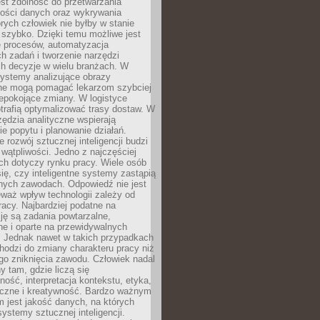
jest zdolność do przetwarzania
lości danych oraz wykrywania
rych człowiek nie byłby w stanie
 szybko. Dzięki temu możliwe jest
e procesów, automatyzacja
h zadań i tworzenie narzędzi
ch decyzje w wielu branżach. W
ystemy analizujące obrazy
ne mogą pomagać lekarzom szybciej
epokojące zmiany. W logistyce
trafią optymalizować trasy dostaw. W
zędzia analityczne wspierają
e popytu i planowanie działań.
 rozwój sztucznej inteligencji budzi
i wątpliwości. Jedno z najczęściej
ch dotyczy rynku pracy. Wiele osób
ię, czy inteligentne systemy zastąpią
jnych zawodach. Odpowiedź nie jest
eważ wpływ technologii zależy od
racy. Najbardziej podatne na
ję są zadania powtarzalne,
e i oparte na przewidywalnych
. Jednak nawet w takich przypadkach
hodzi do zmiany charakteru pracy niż
go zniknięcia zawodu. Człowiek nadal
y tam, gdzie liczą się
ność, interpretacja kontekstu, etyka,
łeczne i kreatywność. Bardzo ważnym
 jest jakość danych, na których
systemy sztucznej inteligencji.