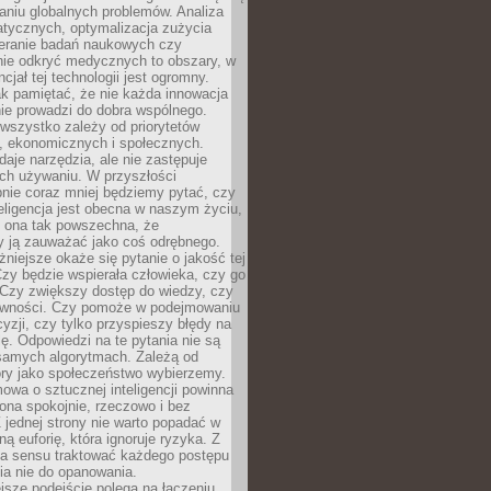
aniu globalnych problemów. Analiza
atycznych, optymalizacja zużycia
ieranie badań naukowych czy
nie odkryć medycznych to obszary, w
cjał tej technologii jest ogromny.
k pamiętać, że nie każda innowacja
ie prowadzi do dobra wspólnego.
wszystko zależy od priorytetów
h, ekonomicznych i społecznych.
daje narzędzia, ale nie zastępuje
ich używaniu. W przyszłości
nie coraz mniej będziemy pytać, czy
eligencja jest obecna w naszym życiu,
ę ona tak powszechna, że
y ją zauważać jako coś odrębnego.
niejsze okaże się pytanie o jakość tej
zy będzie wspierała człowieka, czy go
 Czy zwiększy dostęp do wiedzy, czy
równości. Czy pomoże w podejmowaniu
yzji, czy tylko przyspieszy błędy na
ę. Odpowiedzi na te pytania nie są
samych algorytmach. Zależą od
óry jako społeczeństwo wybierzemy.
owa o sztucznej inteligencji powinna
ona spokojnie, rzeczowo i bez
Z jednej strony nie warto popadać w
ną euforię, która ignoruje ryzyka. Z
ma sensu traktować każdego postępu
ia nie do opanowania.
jsze podejście polega na łączeniu