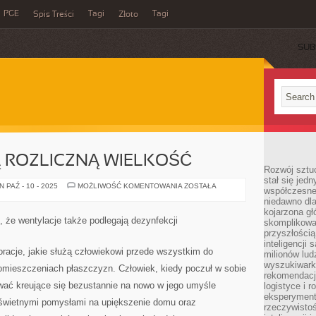
PGE
Tagi
Tagi
Spis Treści
Złoto
SUB
 ROZLICZNĄ WIELKOŚĆ
Rozwój sztuc
stał się jed
PŁYWALNIE
 PAŹ - 10 - 2025
MOŻLIWOŚĆ KOMENTOWANIA
ZOSTAŁA
współczesne
MAJĄ
niedawno dla
ROZLICZNĄ
WIELKOŚĆ
kojarzona gł
, że wentylacje także podlegają dezynfekcji
skomplikowa
przyszłością
inteligencji
racje, jakie służą człowiekowi przede wszystkim do
milionów lud
wyszukiwark
omieszczeniach płaszczyzn. Człowiek, kiedy poczuł w sobie
rekomendacji
wać kreujące się bezustannie na nowo w jego umyśle
logistyce i 
eksperymente
ę świetnymi pomysłami na upiększenie domu oraz
rzeczywistoś