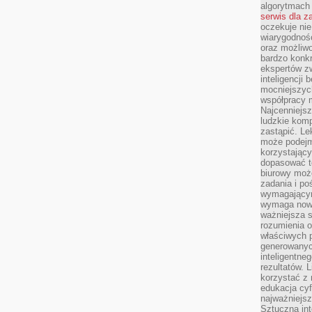
algorytmach
serwis dla 
oczekuje nie
wiarygodnośc
oraz możliw
bardzo konkr
ekspertów z
inteligencji 
mocniejszych
współpracy m
Najcenniejsz
ludzkie komp
zastąpić. Le
może podejm
korzystający
dopasować t
biurowy moż
zadania i po
wymagającym
wymaga nowy
ważniejsza s
rozumienia 
właściwych p
generowanyc
inteligentne
rezultatów. L
korzystać z
edukacja cyf
najważniejs
Sztuczna int