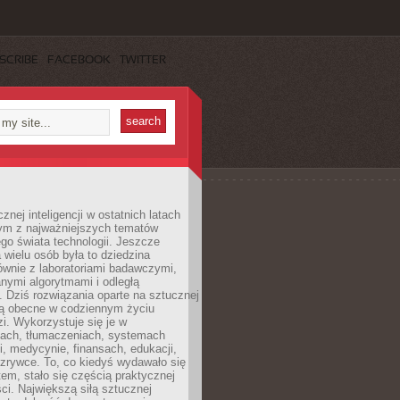
SCRIBE
FACEBOOK
TWITTER
znej inteligencji w ostatnich latach
nym z najważniejszych tematów
go świata technologii. Jeszcze
 wielu osób była to dziedzina
ównie z laboratoriami badawczymi,
nymi algorytmami i odległą
. Dziś rozwiązania oparte na sztucznej
 są obecne w codziennym życiu
zi. Wykorzystuje się je w
ach, tłumaczeniach, systemach
, medycynie, finansach, edukacji,
rozrywce. To, co kiedyś wydawało się
m, stało się częścią praktycznej
ci. Największą siłą sztucznej