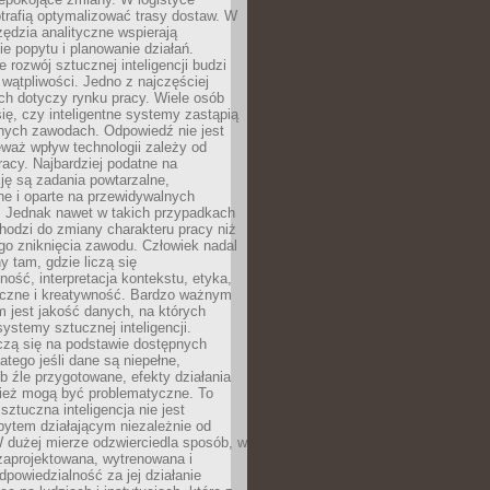
trafią optymalizować trasy dostaw. W
zędzia analityczne wspierają
e popytu i planowanie działań.
 rozwój sztucznej inteligencji budzi
i wątpliwości. Jedno z najczęściej
ch dotyczy rynku pracy. Wiele osób
ię, czy inteligentne systemy zastąpią
jnych zawodach. Odpowiedź nie jest
eważ wpływ technologii zależy od
racy. Najbardziej podatne na
ję są zadania powtarzalne,
e i oparte na przewidywalnych
. Jednak nawet w takich przypadkach
hodzi do zmiany charakteru pracy niż
go zniknięcia zawodu. Człowiek nadal
y tam, gdzie liczą się
ność, interpretacja kontekstu, etyka,
łeczne i kreatywność. Bardzo ważnym
 jest jakość danych, na których
systemy sztucznej inteligencji.
czą się na podstawie dostępnych
latego jeśli dane są niepełne,
ub źle przygotowane, efekty działania
ież mogą być problematyczne. To
sztuczna inteligencja nie jest
ytem działającym niezależnie od
 dużej mierze odzwierciedla sposób, w
 zaprojektowana, wytrenowana i
powiedzialność za jej działanie