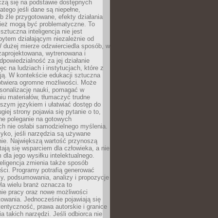
czą się na podstawie dostępnych
latego jeśli dane są niepełne,
ub źle przygotowane, efekty działania
ież mogą być problematyczne. To
sztuczna inteligencja nie jest
ytem działającym niezależnie od
 dużej mierze odzwierciedla sposób, w
 zaprojektowana, wytrenowana i
powiedzialność za jej działanie
c na ludziach i instytucjach, które z
ają. W kontekście edukacji sztuczna
 otwiera ogromne możliwości. Może
rsonalizację nauki, pomagać w
u materiałów, tłumaczyć trudne
tszym językiem i ułatwiać dostęp do
giej strony pojawia się pytanie o to,
ne poleganie na gotowych
h nie osłabi samodzielnego myślenia.
zyko, jeśli narzędzia są używane
nie. Największą wartość przynoszą
tają się wsparciem dla człowieka, a nie
dla jego wysiłku intelektualnego.
eligencja zmienia także sposób
eści. Programy potrafią generować
zy, podsumowania, analizy i propozycje
la wielu branż oznacza to
nie pracy oraz nowe możliwości
owania. Jednocześnie pojawiają się
tentyczność, prawa autorskie i granice
a takich narzędzi. Jeśli odbiorca nie