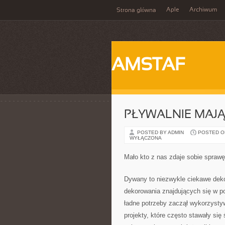
Aple
Archiwum
Strona główna
AMSTAF
PŁYWALNIE MAJĄ
POSTED BY ADMIN
POSTED ON
WYŁĄCZONA
Mało kto z nas zdaje sobie sprawę
Dywany to niezwykle ciekawe deko
dekorowania znajdujących się w p
ładne potrzeby zaczął wykorzysty
projekty, które często stawały si