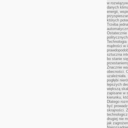
w rozwiązyw
danych klim
energii, wsp
przyspiesza
których poten
Trzeba jedna
automatyczn
Ostatecznie 
politycznyc
Technologia 
mądrości w 
prawdopodob
sztuczna int
bo stanie si
przestaniem
Znacznie waż
obecności. C
uzależniała.
pogłębi nie
lepszych dec
większą skal
zapisane w 
kierunku, kt
Dlatego rozm
być prowadz
skrajności. 
technologicz
drugiej nie 
jak zagrożen
Najrozsądnie