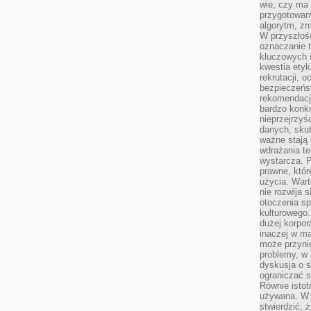
wie, czy ma 
przygotowan
algorytm, zm
W przyszłośc
oznaczanie t
kluczowych s
kwestia ety
rekrutacji, 
bezpieczeńs
rekomendacj
bardzo konkr
nieprzejrzyś
danych, sku
ważne stają 
wdrażania te
wystarcza. 
prawne, któr
użycia. Wart
nie rozwija 
otoczenia s
kulturowego
dużej korpor
inaczej w ma
może przyni
problemy, w 
dyskusja o s
ograniczać si
Równie istotn
używana. W ś
stwierdzić, 