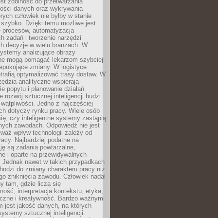
jest zdolność do przetwarzania
lości danych oraz wykrywania
rych człowiek nie byłby w stanie
 szybko. Dzięki temu możliwe jest
e procesów, automatyzacja
h zadań i tworzenie narzędzi
ch decyzje w wielu branżach. W
ystemy analizujące obrazy
ne mogą pomagać lekarzom szybciej
epokojące zmiany. W logistyce
trafią optymalizować trasy dostaw. W
zędzia analityczne wspierają
e popytu i planowanie działań.
 rozwój sztucznej inteligencji budzi
i wątpliwości. Jedno z najczęściej
ch dotyczy rynku pracy. Wiele osób
ię, czy inteligentne systemy zastąpią
jnych zawodach. Odpowiedź nie jest
eważ wpływ technologii zależy od
racy. Najbardziej podatne na
ję są zadania powtarzalne,
e i oparte na przewidywalnych
. Jednak nawet w takich przypadkach
hodzi do zmiany charakteru pracy niż
go zniknięcia zawodu. Człowiek nadal
y tam, gdzie liczą się
ność, interpretacja kontekstu, etyka,
łeczne i kreatywność. Bardzo ważnym
 jest jakość danych, na których
systemy sztucznej inteligencji.