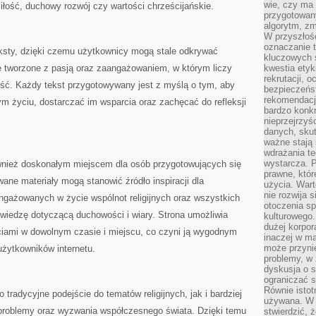
wie, czy ma 
iłość, duchowy rozwój czy wartości chrześcijańskie.
przygotowan
algorytm, zm
W przyszłośc
oznaczanie t
teksty, dzięki czemu użytkownicy mogą stale odkrywać
kluczowych s
ce tworzone z pasją oraz zaangażowaniem, w którym liczy
kwestia ety
rekrutacji, 
ść. Każdy tekst przygotowywany jest z myślą o tym, aby
bezpieczeńs
rekomendacj
 życiu, dostarczać im wsparcia oraz zachęcać do refleksji
bardzo konkr
nieprzejrzyś
danych, sku
ważne stają 
wdrażania te
wystarcza. 
wnież doskonałym miejscem dla osób przygotowujących się
prawne, któr
ane materiały mogą stanowić źródło inspiracji dla
użycia. Wart
nie rozwija 
ngażowanych w życie wspólnot religijnych oraz wszystkich
otoczenia s
 wiedzę dotyczącą duchowości i wiary. Strona umożliwia
kulturowego
dużej korpor
ciami w dowolnym czasie i miejscu, co czyni ją wygodnym
inaczej w ma
może przyni
żytkowników internetu.
problemy, w 
dyskusja o s
ograniczać si
Równie istotn
tradycyjne podejście do tematów religijnych, jak i bardziej
używana. W ś
 problemy oraz wyzwania współczesnego świata. Dzięki temu
stwierdzić, 