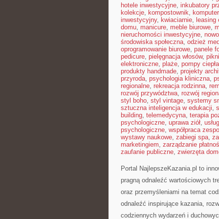
hotele inwestycyjne
,
inkubatory pr
kolekcje
,
kompostownik
,
kompute
inwestycyjny
,
kwiaciarnie
,
leasing
domu
,
manicure
,
meble biurowe
,
m
nieruchomości inwestycyjne
,
nowo
środowiska społeczna
,
odzież me
oprogramowanie biurowe
,
panele f
pedicure
,
pielęgnacja włosów
,
pikn
elektroniczne
,
plaże
,
pompy ciepła
produkty handmade
,
projekty arch
przyroda
,
psychologia kliniczna
,
p
regionalne
,
rekreacja rodzinna
,
re
rozwój przywództwa
,
rozwój region
styl boho
,
styl vintage
,
systemy s
sztuczna inteligencja w edukacji
,
building
,
telemedycyna
,
terapia p
psychologiczne
,
uprawa ziół
,
usłu
psychologiczne
,
współpraca zesp
wystawy naukowe
,
zabiegi spa
,
za
marketingiem
,
zarządzanie płatno
zaufanie publiczne
,
zwierzęta do
Portal NajlepszeKazania.pl to inn
pragną odnaleźć wartościowych t
oraz przemyśleniami na temat codz
odnaleźć inspirujące kazania, roz
codziennych wydarzeń i duchowych