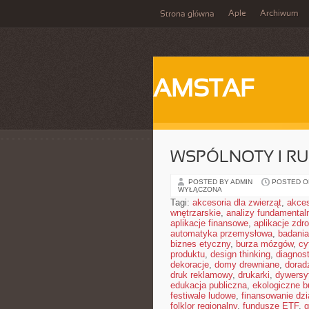
Aple
Archiwum
Strona główna
AMSTAF
WSPÓLNOTY I R
POSTED BY ADMIN
POSTED ON
WYŁĄCZONA
Tagi:
akcesoria dla zwierząt
,
akces
wnętrzarskie
,
analizy fundamental
aplikacje finansowe
,
aplikacje zdr
automatyka przemysłowa
,
badania
biznes etyczny
,
burza mózgów
,
cy
produktu
,
design thinking
,
diagnos
dekoracje
,
domy drewniane
,
dorad
druk reklamowy
,
drukarki
,
dywersy
edukacja publiczna
,
ekologiczne 
festiwale ludowe
,
finansowanie dzi
folklor regionalny
,
fundusze ETF
,
g