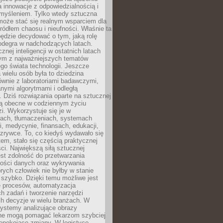
a innowacje z odpowiedzialnością i
myśleniem. Tylko wtedy sztuczna
 może stać się realnym wsparciem dla
 źródłem chaosu i nieufności. Właśnie ta
ędzie decydować o tym, jaką rolę
 odegra w nadchodzących latach.
znej inteligencji w ostatnich latach
nym z najważniejszych tematów
go świata technologii. Jeszcze
 wielu osób była to dziedzina
ównie z laboratoriami badawczymi,
nymi algorytmami i odległą
. Dziś rozwiązania oparte na sztucznej
 są obecne w codziennym życiu
zi. Wykorzystuje się je w
ach, tłumaczeniach, systemach
, medycynie, finansach, edukacji,
rozrywce. To, co kiedyś wydawało się
m, stało się częścią praktycznej
ci. Największą siłą sztucznej
jest zdolność do przetwarzania
lości danych oraz wykrywania
rych człowiek nie byłby w stanie
 szybko. Dzięki temu możliwe jest
e procesów, automatyzacja
h zadań i tworzenie narzędzi
ch decyzje w wielu branżach. W
ystemy analizujące obrazy
ne mogą pomagać lekarzom szybciej
epokojące zmiany. W logistyce