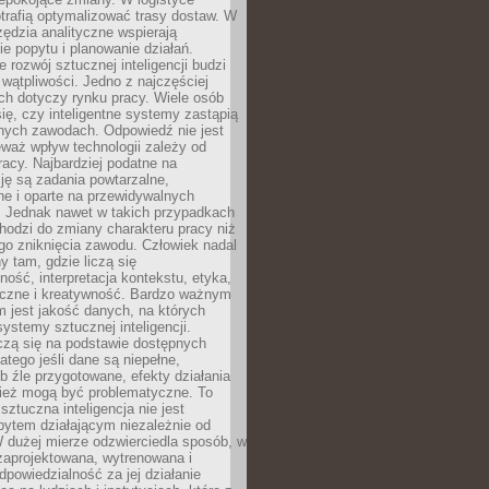
trafią optymalizować trasy dostaw. W
zędzia analityczne wspierają
e popytu i planowanie działań.
 rozwój sztucznej inteligencji budzi
i wątpliwości. Jedno z najczęściej
ch dotyczy rynku pracy. Wiele osób
ię, czy inteligentne systemy zastąpią
jnych zawodach. Odpowiedź nie jest
eważ wpływ technologii zależy od
racy. Najbardziej podatne na
ję są zadania powtarzalne,
e i oparte na przewidywalnych
. Jednak nawet w takich przypadkach
hodzi do zmiany charakteru pracy niż
go zniknięcia zawodu. Człowiek nadal
y tam, gdzie liczą się
ność, interpretacja kontekstu, etyka,
łeczne i kreatywność. Bardzo ważnym
 jest jakość danych, na których
systemy sztucznej inteligencji.
czą się na podstawie dostępnych
latego jeśli dane są niepełne,
ub źle przygotowane, efekty działania
ież mogą być problematyczne. To
sztuczna inteligencja nie jest
ytem działającym niezależnie od
 dużej mierze odzwierciedla sposób, w
 zaprojektowana, wytrenowana i
powiedzialność za jej działanie