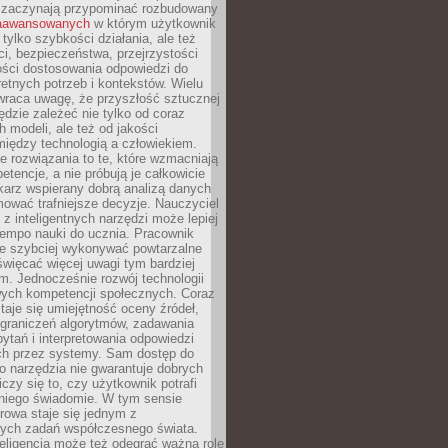
 zaczynają przypominać rozbudowany
zaawansowanych
w którym użytkownik
 tylko szybkości działania, ale też
i, bezpieczeństwa, przejrzystości
ości dostosowania odpowiedzi do
etnych potrzeb i kontekstów. Wielu
wraca uwagę, że przyszłość sztucznej
będzie zależeć nie tylko od coraz
 modeli, ale też od jakości
iędzy technologią a człowiekiem.
e rozwiązania to te, które wzmacniają
etencje, a nie próbują je całkowicie
karz wspierany dobrą analizą danych
ować trafniejsze decyzje. Nauczyciel
 z inteligentnych narzędzi może lepiej
empo nauki do ucznia. Pracownik
e szybciej wykonywać powtarzalne
święcać więcej uwagi tym bardziej
. Jednocześnie rozwój technologii
ch kompetencji społecznych. Coraz
taje się umiejętność oceny źródeł,
ograniczeń algorytmów, zadawania
ytań i interpretowania odpowiedzi
h przez systemy. Sam dostęp do
go narzędzia nie gwarantuje dobrych
iczy się to, czy użytkownik potrafi
 niego świadomie. W tym sensie
rowa staje się jednym z
zych zadań współczesnego świata.
eligencja może też odegrać ważną rolę