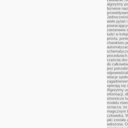
algorytmy po
biznesie nar
przewidywani
Jednocześnie
wiele pytań 
powracający
zastanawia s
ludzi w kole
prosta, poni
charakteru p
automatyzac
schematyczn
procedurach
częściej doc
do całkowite
jest potrzebn
odpowiedzial
relacje spo
zagadnieniem
opierają się 
Algorytmy u
informacji, d
stronnicze l
modelu równ
oznacza, że 
magicznym b
człowieka. W
jaki została
wdrożona. Od