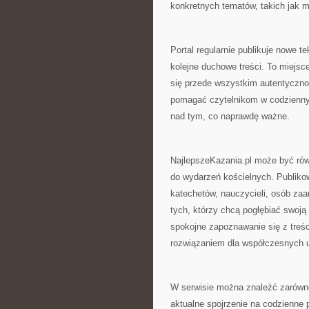
konkretnych tematów, takich jak m
Portal regularnie publikuje nowe 
kolejne duchowe treści. To miejs
się przede wszystkim autentyczno
pomagać czytelnikom w codziennym
nad tym, co naprawdę ważne.
NajlepszeKazania.pl może być ró
do wydarzeń kościelnych. Publikow
katechetów, nauczycieli, osób zaa
tych, którzy chcą pogłębiać swoją
spokojne zapoznawanie się z treś
rozwiązaniem dla współczesnych u
W serwisie można znaleźć zarówno 
aktualne spojrzenie na codzienne