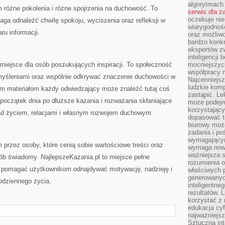
algorytmach
m różne pokolenia i różne spojrzenia na duchowość. To
serwis dla 
oczekuje nie
maga odnaleźć chwilę spokoju, wyciszenia oraz refleksji w
wiarygodnośc
ru informacji.
oraz możliw
bardzo konkr
ekspertów z
inteligencji 
miejsce dla osób poszukujących inspiracji. To społeczność
mocniejszych
współpracy m
zemyśleniami oraz wspólnie odkrywać znaczenie duchowości w
Najcenniejsz
ludzkie komp
m materiałom każdy odwiedzający może znaleźć tutaj coś
zastąpić. Le
na początek dnia po dłuższe kazania i rozważania skłaniające
może podejm
korzystający
ad życiem, relacjami i własnym rozwojem duchowym.
dopasować t
biurowy moż
zadania i po
wymagającym
 przez osoby, które cenią sobie wartościowe treści oraz
wymaga nowy
ważniejsza s
ób świadomy. NajlepszeKazania.pl to miejsce pełne
rozumienia 
e pomagać użytkownikom odnajdywać motywację, nadzieję i
właściwych p
generowanyc
odziennego życia.
inteligentne
rezultatów. L
korzystać z
edukacja cyf
najważniejs
Sztuczna int