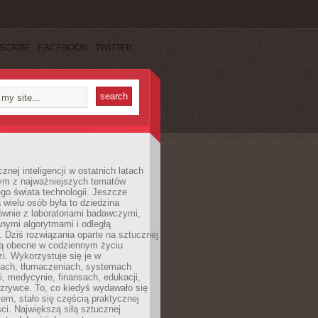
SCRIBE
FACEBOOK
TWITTER
znej inteligencji w ostatnich latach
nym z najważniejszych tematów
go świata technologii. Jeszcze
 wielu osób była to dziedzina
ównie z laboratoriami badawczymi,
nymi algorytmami i odległą
. Dziś rozwiązania oparte na sztucznej
 są obecne w codziennym życiu
zi. Wykorzystuje się je w
ach, tłumaczeniach, systemach
, medycynie, finansach, edukacji,
rozrywce. To, co kiedyś wydawało się
m, stało się częścią praktycznej
ci. Największą siłą sztucznej