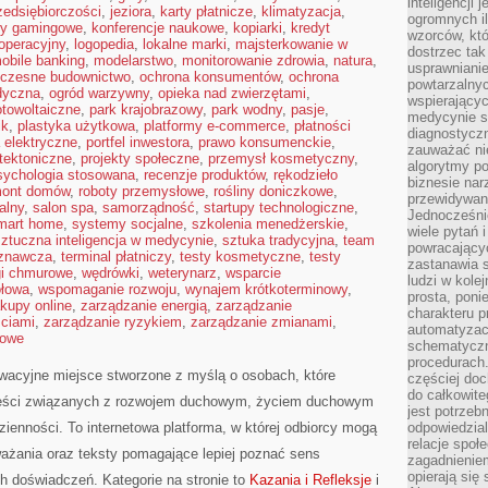
inteligencji 
zedsiębiorczości
,
jeziora
,
karty płatnicze
,
klimatyzacja
,
ogromnych i
ry gamingowe
,
konferencje naukowe
,
kopiarki
,
kredyt
wzorców, któ
 operacyjny
,
logopedia
,
lokalne marki
,
majsterkowanie w
dostrzec tak
obile banking
,
modelarstwo
,
monitorowanie zdrowia
,
natura
,
usprawniani
czesne budownictwo
,
ochrona konsumentów
,
ochrona
powtarzalnyc
dyczna
,
ogród warzywny
,
opieka nad zwierzętami
,
wspierający
otowoltaiczne
,
park krajobrazowy
,
park wodny
,
pasje
,
medycynie s
ik
,
plastyka użytkowa
,
platformy e-commerce
,
płatności
diagnostycz
 elektryczne
,
portfel inwestora
,
prawo konsumenckie
,
zauważać ni
itektoniczne
,
projekty społeczne
,
przemysł kosmetyczny
,
algorytmy po
sychologia stosowana
,
recenzje produktów
,
rękodzieło
biznesie nar
mont domów
,
roboty przemysłowe
,
rośliny doniczkowe
,
przewidywani
alny
,
salon spa
,
samorządność
,
startupy technologiczne
,
Jednocześnie
mart home
,
systemy socjalne
,
szkolenia menedżerskie
,
wiele pytań 
sztuczna inteligencja w medycynie
,
sztuka tradycyjna
,
team
powracający
oznawcza
,
terminal płatniczy
,
testy kosmetyczne
,
testy
zastanawia s
gi chmurowe
,
wędrówki
,
weterynarz
,
wsparcie
ludzi w kole
ołowa
,
wspomaganie rozwoju
,
wynajem krótkoterminowy
,
prosta, poni
kupy online
,
zarządzanie energią
,
zarządzanie
charakteru p
ściami
,
zarządzanie ryzykiem
,
zarządzanie zmianami
,
automatyzac
mowe
schematyczn
procedurach
owacyjne miejsce stworzone z myślą o osobach, które
częściej doc
do całkowite
reści związanych z rozwojem duchowym, życiem duchowym
jest potrzebn
ienności. To internetowa platforma, w której odbiorcy mogą
odpowiedzial
relacje spo
ważania oraz teksty pomagające lepiej poznać sens
zagadnieniem
opierają się 
 doświadczeń. Kategorie na stronie to
Kazania i Refleksje
i