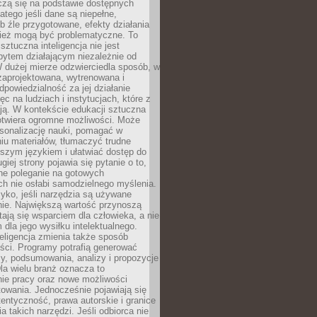
czą się na podstawie dostępnych
latego jeśli dane są niepełne,
ub źle przygotowane, efekty działania
ież mogą być problematyczne. To
sztuczna inteligencja nie jest
ytem działającym niezależnie od
 dużej mierze odzwierciedla sposób, w
 zaprojektowana, wytrenowana i
powiedzialność za jej działanie
c na ludziach i instytucjach, które z
ają. W kontekście edukacji sztuczna
 otwiera ogromne możliwości. Może
rsonalizację nauki, pomagać w
u materiałów, tłumaczyć trudne
tszym językiem i ułatwiać dostęp do
giej strony pojawia się pytanie o to,
ne poleganie na gotowych
h nie osłabi samodzielnego myślenia.
zyko, jeśli narzędzia są używane
nie. Największą wartość przynoszą
tają się wsparciem dla człowieka, a nie
dla jego wysiłku intelektualnego.
eligencja zmienia także sposób
eści. Programy potrafią generować
zy, podsumowania, analizy i propozycje
la wielu branż oznacza to
nie pracy oraz nowe możliwości
owania. Jednocześnie pojawiają się
tentyczność, prawa autorskie i granice
a takich narzędzi. Jeśli odbiorca nie