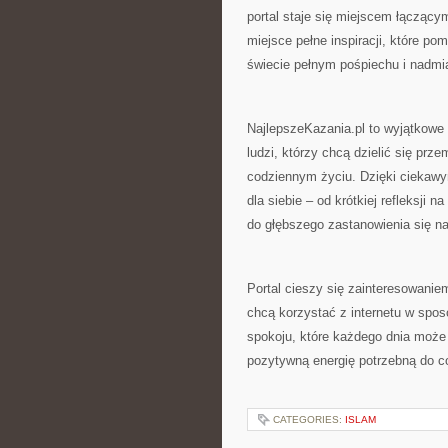
portal staje się miejscem łączący
miejsce pełne inspiracji, które po
świecie pełnym pośpiechu i nadmia
NajlepszeKazania.pl to wyjątkowe 
ludzi, którzy chcą dzielić się pr
codziennym życiu. Dzięki ciekawy
dla siebie – od krótkiej refleksji 
do głębszego zastanowienia się n
Portal cieszy się zainteresowaniem
chcą korzystać z internetu w spos
spokoju, które każdego dnia moż
pozytywną energię potrzebną do c
CATEGORIES:
ISLAM