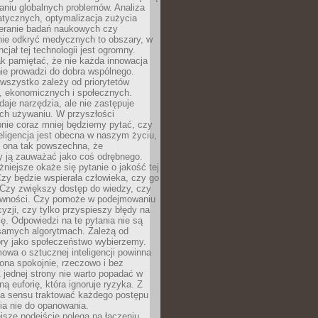
aniu globalnych problemów. Analiza
atycznych, optymalizacja zużycia
ieranie badań naukowych czy
nie odkryć medycznych to obszary, w
cjał tej technologii jest ogromny.
k pamiętać, że nie każda innowacja
ie prowadzi do dobra wspólnego.
wszystko zależy od priorytetów
h, ekonomicznych i społecznych.
daje narzędzia, ale nie zastępuje
ich używaniu. W przyszłości
nie coraz mniej będziemy pytać, czy
eligencja jest obecna w naszym życiu,
ę ona tak powszechna, że
y ją zauważać jako coś odrębnego.
niejsze okaże się pytanie o jakość tej
zy będzie wspierała człowieka, czy go
 Czy zwiększy dostęp do wiedzy, czy
równości. Czy pomoże w podejmowaniu
yzji, czy tylko przyspieszy błędy na
ę. Odpowiedzi na te pytania nie są
samych algorytmach. Zależą od
óry jako społeczeństwo wybierzemy.
owa o sztucznej inteligencji powinna
ona spokojnie, rzeczowo i bez
Z jednej strony nie warto popadać w
ną euforię, która ignoruje ryzyka. Z
ma sensu traktować każdego postępu
ia nie do opanowania.
jsze podejście polega na łączeniu