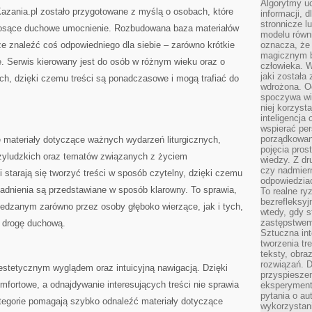
Algorytmy u
azania.pl zostało przygotowane z myślą o osobach, które
informacji, d
stronnicze l
niosące duchowe umocnienie. Rozbudowana baza materiałów
modelu równ
e znaleźć coś odpowiedniego dla siebie – zarówno krótkie
oznacza, że 
magicznym b
ie. Serwis kierowany jest do osób w różnym wieku oraz o
człowieka. W
jaki została
h, dzięki czemu treści są ponadczasowe i mogą trafiać do
wdrożona. Od
spoczywa wię
niej korzyst
inteligencja
wspierać pe
porządkowani
 materiały dotyczące ważnych wydarzeń liturgicznych,
pojęcia pros
zyludzkich oraz tematów związanych z życiem
wiedzy. Z dru
czy nadmier
i starają się tworzyć treści w sposób czytelny, dzięki czemu
odpowiedziac
adnienia są przedstawiane w sposób klarowny. To sprawia,
To realne ry
bezrefleksyj
edzanym zarówno przez osoby głęboko wierzące, jak i tych,
wtedy, gdy s
zastępstwem 
ą drogę duchową.
Sztuczna int
tworzenia tr
teksty, obra
rozwiązań. D
estetycznym wyglądem oraz intuicyjną nawigacją. Dzięki
przyspiesze
omfortowe, a odnajdywanie interesujących treści nie sprawia
eksperyment
pytania o au
tegorie pomagają szybko odnaleźć materiały dotyczące
wykorzystani