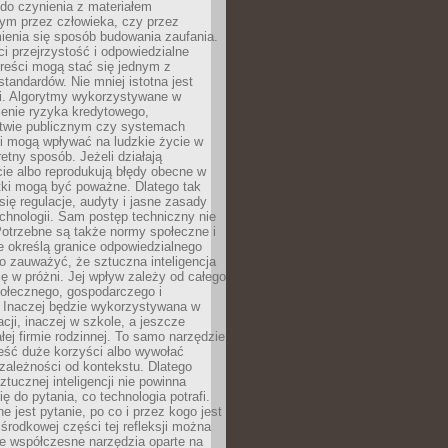
do czynienia z materiałem
ym przez człowieka, czy przez
ienia się sposób budowania zaufania.
i przejrzystość i odpowiedzialne
reści mogą stać się jednym z
tandardów. Nie mniej istotna jest
ki. Algorytmy wykorzystywane w
ocenie ryzyka kredytowego,
twie publicznym czy systemach
i mogą wpływać na ludzkie życie w
etny sposób. Jeżeli działają
cie albo reprodukują błędy obecne w
tki mogą być poważne. Dlatego tak
się regulacje, audyty i jasne zasady
chnologii. Sam postęp techniczny nie
Potrzebne są także normy społeczne i
e określą granice odpowiedzialnego
o zauważyć, że sztuczna inteligencja
się w próżni. Jej wpływ zależy od całego
połecznego, gospodarczego i
. Inaczej będzie wykorzystywana w
acji, inaczej w szkole, a jeszcze
łej firmie rodzinnej. To samo narzędzie
eść duże korzyści albo wywołać
zależności od kontekstu. Dlatego
ztucznej inteligencji nie powinna
ę do pytania, co technologia potrafi.
e jest pytanie, po co i przez kogo jest
rodkowej części tej refleksji można
że współczesne narzędzia oparte na