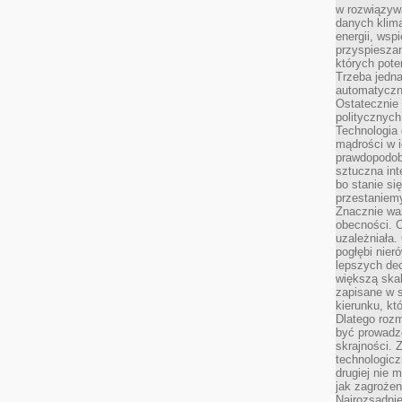
w rozwiązyw
danych klim
energii, wsp
przyspiesza
których poten
Trzeba jedna
automatyczn
Ostatecznie 
politycznyc
Technologia 
mądrości w 
prawdopodob
sztuczna int
bo stanie si
przestaniem
Znacznie waż
obecności. C
uzależniała.
pogłębi nie
lepszych dec
większą skal
zapisane w 
kierunku, kt
Dlatego rozm
być prowadz
skrajności. 
technologicz
drugiej nie 
jak zagrożen
Najrozsądnie