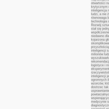
otwartości n
krytycznym 
inteligencja
ludzi, a nie
równowaga b
technologia
Rozwój sztuc
stał się jed
współczesne
niedawno dla
kojarzona gł
skomplikowa
przyszłością
inteligencji
milionów lud
wyszukiwark
rekomendacji
logistyce i 
eksperymente
rzeczywistoś
inteligencji 
ogromnych i
wzorców, któ
dostrzec tak
usprawniani
powtarzalnyc
wspierający
medycynie s
diagnostycz
zauważać ni