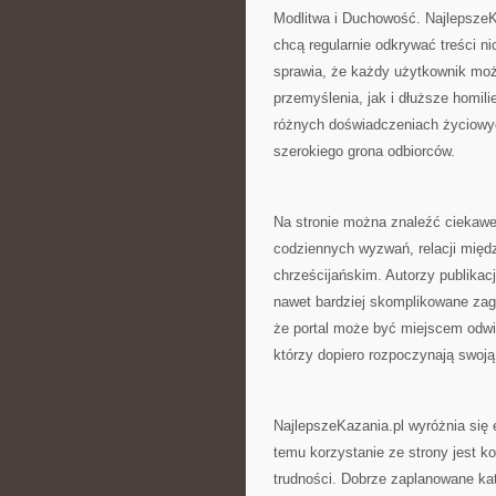
Modlitwa i Duchowość. NajlepszeK
chcą regularnie odkrywać treści 
sprawia, że każdy użytkownik moż
przemyślenia, jak i dłuższe homil
różnych doświadczeniach życiowyc
szerokiego grona odbiorców.
Na stronie można znaleźć ciekawe
codziennych wyzwań, relacji międ
chrześcijańskim. Autorzy publikacj
nawet bardziej skomplikowane zag
że portal może być miejscem odwi
którzy dopiero rozpoczynają swoj
NajlepszeKazania.pl wyróżnia się 
temu korzystanie ze strony jest k
trudności. Dobrze zaplanowane ka