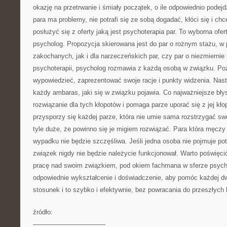
okazję na przetrwanie i śmiały początek, o ile odpowiednio podejd
para ma problemy, nie potrafi się ze sobą dogadać, kłóci się i c
posłużyć się z oferty jaką jest psychoterapia par. To wyborna ofer
psycholog. Propozycja skierowana jest do par o rożnym stażu, w
zakochanych, jak i dla narzeczeńskich par, czy par o niezmiernie 
psychoterapii, psycholog rozmawia z każdą osobą w związku. Po
wypowiedzieć, zaprezentować swoje racje i punkty widzenia. Nas
każdy ambaras, jaki się w związku pojawia. Co najważniejsze bły
rozwiązanie dla tych kłopotów i pomaga parze uporać się z jej kł
przysporzy się każdej parze, która nie umie sama rozstrzygać sw
tyle duże, że powinno się je migiem rozwiązać. Para która męcz
wypadku nie będzie szczęśliwa. Jeśli jedna osoba nie pojmuje pot
związek nigdy nie będzie należycie funkcjonował. Warto poświęc
pracę nad swoim związkiem, pod okiem fachmana w sferze psych
odpowiednie wykształcenie i doświadczenie, aby pomóc każdej dw
stosunek i to szybko i efektywnie, bez powracania do przeszłych 
źródło:
———————————