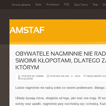
Aple
Archiwum
PGE
Tagi
Strona główna
Spis Treści
Zł
AMSTAF
OBYWATELE NAGMINNIE NIE RAD
SWOIMI KŁOPOTAMI, DLATEGO 
KTÓRYM
POSTED BY ADMIN
POSTED ON SIE - 5 - 2025
MOŻLIWOŚĆ K
WYŁĄCZONA
Ludzie nagminnie nie radzą sobie ze swoimi problemami, dlatego
Układy bywają różne, obojętnie od tego, jaki staż one mają. W ws
wzloty oraz upadki, nagminnie pary rozchodzą się i schodzą. Ka