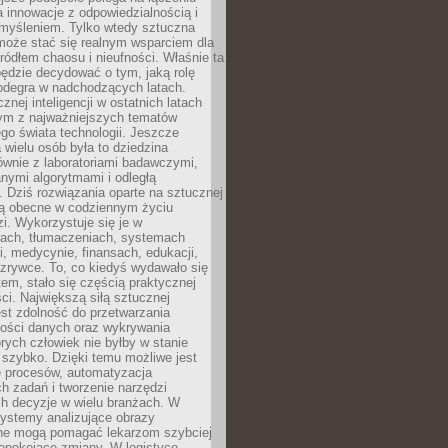
a innowacje z odpowiedzialnością i
myśleniem. Tylko wtedy sztuczna
 może stać się realnym wsparciem dla
 źródłem chaosu i nieufności. Właśnie ta
ędzie decydować o tym, jaką rolę
 odegra w nadchodzących latach.
znej inteligencji w ostatnich latach
nym z najważniejszych tematów
go świata technologii. Jeszcze
 wielu osób była to dziedzina
ównie z laboratoriami badawczymi,
nymi algorytmami i odległą
. Dziś rozwiązania oparte na sztucznej
 są obecne w codziennym życiu
zi. Wykorzystuje się je w
ach, tłumaczeniach, systemach
, medycynie, finansach, edukacji,
rozrywce. To, co kiedyś wydawało się
m, stało się częścią praktycznej
ci. Największą siłą sztucznej
jest zdolność do przetwarzania
lości danych oraz wykrywania
rych człowiek nie byłby w stanie
 szybko. Dzięki temu możliwe jest
e procesów, automatyzacja
h zadań i tworzenie narzędzi
ch decyzje w wielu branżach. W
ystemy analizujące obrazy
ne mogą pomagać lekarzom szybciej
epokojące zmiany. W logistyce