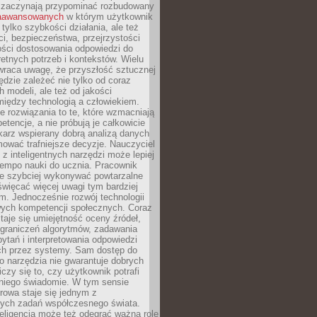
 zaczynają przypominać rozbudowany
zaawansowanych
w którym użytkownik
 tylko szybkości działania, ale też
i, bezpieczeństwa, przejrzystości
ości dostosowania odpowiedzi do
etnych potrzeb i kontekstów. Wielu
wraca uwagę, że przyszłość sztucznej
będzie zależeć nie tylko od coraz
 modeli, ale też od jakości
iędzy technologią a człowiekiem.
e rozwiązania to te, które wzmacniają
etencje, a nie próbują je całkowicie
karz wspierany dobrą analizą danych
ować trafniejsze decyzje. Nauczyciel
 z inteligentnych narzędzi może lepiej
empo nauki do ucznia. Pracownik
e szybciej wykonywać powtarzalne
święcać więcej uwagi tym bardziej
. Jednocześnie rozwój technologii
ch kompetencji społecznych. Coraz
taje się umiejętność oceny źródeł,
ograniczeń algorytmów, zadawania
ytań i interpretowania odpowiedzi
h przez systemy. Sam dostęp do
go narzędzia nie gwarantuje dobrych
iczy się to, czy użytkownik potrafi
 niego świadomie. W tym sensie
rowa staje się jednym z
zych zadań współczesnego świata.
eligencja może też odegrać ważną rolę