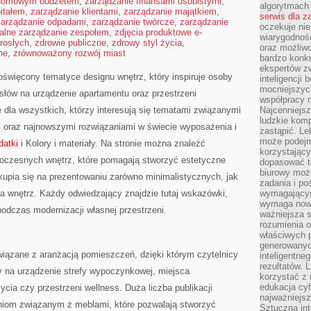
 domowym budżetem
,
zarządzanie finansami osobistymi
,
algorytmach
itałem
,
zarządzanie klientami
,
zarządzanie majątkiem
,
serwis dla 
zarządzanie odpadami
,
zarządzanie twórcze
,
zarządzanie
oczekuje nie
alne zarządzanie zespołem
,
zdjęcia produktowe e-
wiarygodnośc
rosłych
,
zdrowie publiczne
,
zdrowy styl życia
,
oraz możliw
ne
,
zrównoważony rozwój miast
bardzo konkr
ekspertów z
poświęcony tematyce designu wnętrz, który inspiruje osoby
inteligencji 
mocniejszych
łów na urządzenie apartamentu oraz przestrzeni
współpracy m
e dla wszystkich, którzy interesują się tematami związanymi
Najcenniejsz
ludzkie komp
z oraz najnowszymi rozwiązaniami w świecie wyposażenia i
zastąpić. Le
może podejm
datki
i Kolory i materiały. Na stronie można znaleźć
korzystający
oczesnych wnętrz, które pomagają stworzyć estetyczne
dopasować t
biurowy moż
kupia się na prezentowaniu zarówno minimalistycznych, jak
zadania i po
a wnętrz. Każdy odwiedzający znajdzie tutaj wskazówki,
wymagającym
wymaga nowy
odczas modernizacji własnej przestrzeni.
ważniejsza s
rozumienia 
właściwych p
generowanyc
 związane z aranżacją pomieszczeń, dzięki którym czytelnicy
inteligentne
rezultatów. L
na urządzenie strefy wypoczynkowej, miejsca
korzystać z
edukacja cyf
ia czy przestrzeni wellness. Duża liczba publikacji
najważniejs
niom związanym z meblami, które pozwalają stworzyć
Sztuczna int