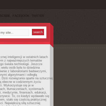
SCRIBE
FACEBOOK
TWITTER
znej inteligencji w ostatnich latach
nym z najważniejszych tematów
go świata technologii. Jeszcze
 wielu osób była to dziedzina
ównie z laboratoriami badawczymi,
nymi algorytmami i odległą
. Dziś rozwiązania oparte na sztucznej
 są obecne w codziennym życiu
zi. Wykorzystuje się je w
ach, tłumaczeniach, systemach
, medycynie, finansach, edukacji,
rozrywce. To, co kiedyś wydawało się
m, stało się częścią praktycznej
ci. Największą siłą sztucznej