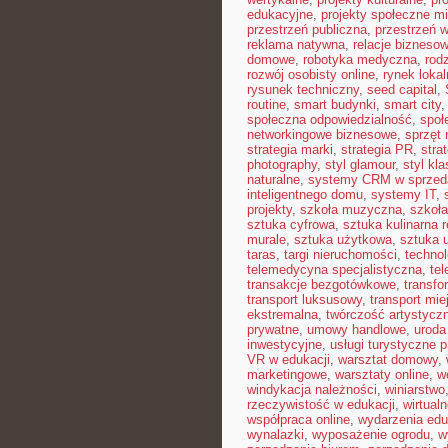
edukacyjne
,
projekty społeczne mi
przestrzeń publiczna
,
przestrzeń w
reklama natywna
,
relacje bizneso
domowe
,
robotyka medyczna
,
rod
rozwój osobisty online
,
rynek lokal
rysunek techniczny
,
seed capital
,
routine
,
smart budynki
,
smart city
społeczna odpowiedzialność
,
społ
networkingowe biznesowe
,
sprzęt
strategia marki
,
strategia PR
,
stra
photography
,
styl glamour
,
styl kl
naturalne
,
systemy CRM w sprzed
inteligentnego domu
,
systemy IT
,
projekty
,
szkoła muzyczna
,
szkoła
sztuka cyfrowa
,
sztuka kulinarna 
murale
,
sztuka użytkowa
,
sztuka 
taras
,
targi nieruchomości
,
techno
telemedycyna specjalistyczna
,
te
transakcje bezgotówkowe
,
transfo
transport luksusowy
,
transport mie
ekstremalna
,
twórczość artystycz
prywatne
,
umowy handlowe
,
uroda
inwestycyjne
,
usługi turystyczne 
VR w edukacji
,
warsztat domowy
,
marketingowe
,
warsztaty online
,
w
windykacja należności
,
winiarstwo
rzeczywistość w edukacji
,
wirtual
współpraca online
,
wydarzenia edu
wynalazki
,
wyposażenie ogrodu
,
w