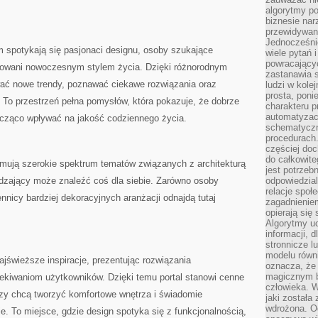
algorytmy po
biznesie nar
przewidywani
Jednocześnie
m spotykają się pasjonaci designu, osoby szukające
wiele pytań 
powracający
resowani nowoczesnym stylem życia. Dzięki różnorodnym
zastanawia s
wać nowe trendy, poznawać ciekawe rozwiązania oraz
ludzi w kole
prosta, poni
. To przestrzeń pełna pomysłów, która pokazuje, że dobrze
charakteru p
automatyzac
cząco wpływać na jakość codziennego życia.
schematyczn
procedurach
częściej doc
do całkowite
jmują szerokie spektrum tematów związanych z architekturą
jest potrzebn
dzający może znaleźć coś dla siebie. Zarówno osoby
odpowiedzial
relacje spo
ennicy bardziej dekoracyjnych aranżacji odnajdą tutaj
zagadnieniem
opierają się 
Algorytmy u
informacji, d
stronnicze l
modelu równ
ajświeższe inspiracje, prezentując rozwiązania
oznacza, że 
magicznym b
kiwaniom użytkowników. Dzięki temu portal stanowi cenne
człowieka. W
rzy chcą tworzyć komfortowe wnętrza i świadomie
jaki została
wdrożona. Od
e. To miejsce, gdzie design spotyka się z funkcjonalnością,