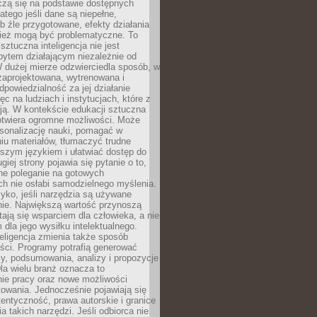
czą się na podstawie dostępnych
latego jeśli dane są niepełne,
ub źle przygotowane, efekty działania
ież mogą być problematyczne. To
sztuczna inteligencja nie jest
ytem działającym niezależnie od
 dużej mierze odzwierciedla sposób, w
 zaprojektowana, wytrenowana i
powiedzialność za jej działanie
c na ludziach i instytucjach, które z
ają. W kontekście edukacji sztuczna
 otwiera ogromne możliwości. Może
rsonalizację nauki, pomagać w
u materiałów, tłumaczyć trudne
tszym językiem i ułatwiać dostęp do
giej strony pojawia się pytanie o to,
ne poleganie na gotowych
h nie osłabi samodzielnego myślenia.
zyko, jeśli narzędzia są używane
nie. Największą wartość przynoszą
tają się wsparciem dla człowieka, a nie
dla jego wysiłku intelektualnego.
eligencja zmienia także sposób
eści. Programy potrafią generować
zy, podsumowania, analizy i propozycje
la wielu branż oznacza to
nie pracy oraz nowe możliwości
owania. Jednocześnie pojawiają się
tentyczność, prawa autorskie i granice
a takich narzędzi. Jeśli odbiorca nie