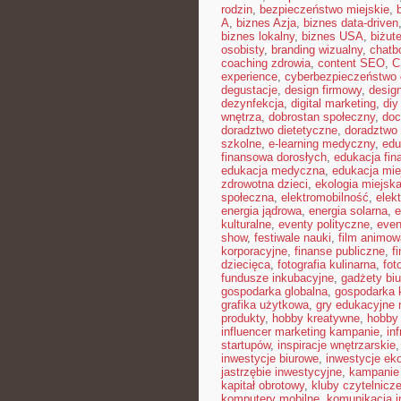
rodzin
,
bezpieczeństwo miejskie
,
A
,
biznes Azja
,
biznes data-driven
biznes lokalny
,
biznes USA
,
biżut
osobisty
,
branding wizualny
,
chatb
coaching zdrowia
,
content SEO
,
C
experience
,
cyberbezpieczeństwo
degustacje
,
design firmowy
,
design
dezynfekcja
,
digital marketing
,
diy
wnętrza
,
dobrostan społeczny
,
doc
doradztwo dietetyczne
,
doradztwo 
szkolne
,
e-learning medyczny
,
edu
finansowa dorosłych
,
edukacja fin
edukacja medyczna
,
edukacja mie
zdrowotna dzieci
,
ekologia miejsk
społeczna
,
elektromobilność
,
elek
energia jądrowa
,
energia solarna
,
e
kulturalne
,
eventy polityczne
,
even
show
,
festiwale nauki
,
film animow
korporacyjne
,
finanse publiczne
,
f
dziecięca
,
fotografia kulinarna
,
fot
fundusze inkubacyjne
,
gadżety bi
gospodarka globalna
,
gospodarka 
grafika użytkowa
,
gry edukacyjne 
produkty
,
hobby kreatywne
,
hobby
influencer marketing kampanie
,
in
startupów
,
inspiracje wnętrzarskie
inwestycje biurowe
,
inwestycje ek
jastrzębie inwestycyjne
,
kampanie
kapitał obrotowy
,
kluby czytelnicz
komputery mobilne
,
komunikacja i