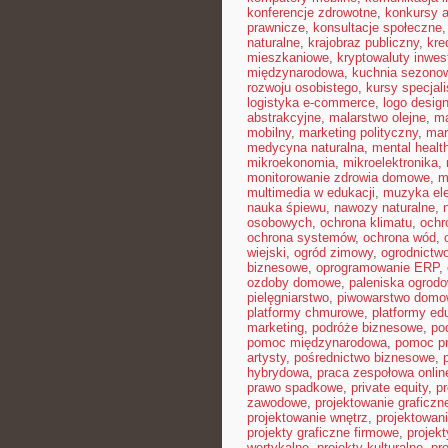
konferencje zdrowotne
,
konkursy a
prawnicze
,
konsultacje społeczne
naturalne
,
krajobraz publiczny
,
kre
mieszkaniowe
,
kryptowaluty inwes
międzynarodowa
,
kuchnia sezono
rozwoju osobistego
,
kursy specjal
logistyka e-commerce
,
logo desig
abstrakcyjne
,
malarstwo olejne
,
ma
mobilny
,
marketing polityczny
,
mar
medycyna naturalna
,
mental healt
mikroekonomia
,
mikroelektronika
,
monitorowanie zdrowia domowe
,
m
multimedia w edukacji
,
muzyka ele
nauka śpiewu
,
nawozy naturalne
,
osobowych
,
ochrona klimatu
,
ochr
ochrona systemów
,
ochrona wód
,
wiejski
,
ogród zimowy
,
ogrodnictwo
biznesowe
,
oprogramowanie ERP
,
ozdoby domowe
,
paleniska ogrod
pielęgniarstwo
,
piwowarstwo dom
platformy chmurowe
,
platformy ed
marketing
,
podróże biznesowe
,
po
pomoc międzynarodowa
,
pomoc p
artysty
,
pośrednictwo biznesowe
,
hybrydowa
,
praca zespołowa onlin
prawo spadkowe
,
private equity
,
p
zawodowe
,
projektowanie graficzn
projektowanie wnętrz
,
projektowan
projekty graficzne firmowe
,
projek
wertykalne
,
projekty kulturalne
,
pr