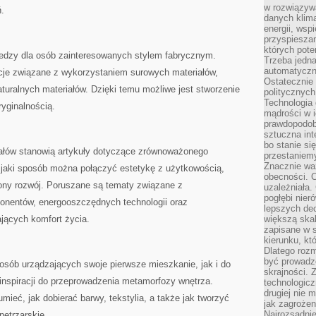
w rozwiązyw
ń.
danych klim
energii, wsp
przyspiesza
których poten
wiedzy dla osób zainteresowanych stylem fabrycznym.
Trzeba jedna
automatyczn
cje związane z wykorzystaniem surowych materiałów,
Ostatecznie 
turalnych materiałów. Dzięki temu możliwe jest stworzenie
politycznyc
Technologia 
yginalnością.
mądrości w 
prawdopodob
sztuczna int
bo stanie si
ałów stanowią artykuły dotyczące zrównoważonego
przestaniem
Znacznie waż
w jaki sposób można połączyć estetykę z użytkowością,
obecności. C
ony rozwój. Poruszane są tematy związane z
uzależniała.
pogłębi nie
onentów, energooszczędnych technologii oraz
lepszych dec
jących komfort życia.
większą skal
zapisane w 
kierunku, kt
Dlatego rozm
być prowadz
osób urządzających swoje pierwsze mieszkanie, jak i do
skrajności. 
 inspiracji do przeprowadzenia metamorfozy wnętrza.
technologicz
drugiej nie 
ieć, jak dobierać barwy, tekstylia, a także jak tworzyć
jak zagrożen
Najrozsądnie
ętrzarskie.