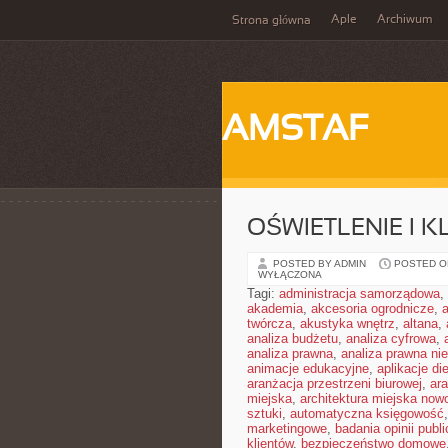
Aple
Archiwum
Strona główna
AMSTAF
OŚWIETLENIE I 
POSTED BY ADMIN
POSTED ON
WYŁĄCZONA
Tagi:
administracja samorządowa
,
akademia
,
akcesoria ogrodnicze
,
twórcza
,
akustyka wnętrz
,
altana
,
analiza budżetu
,
analiza cyfrowa
,
analiza prawna
,
analiza prawna ni
animacje edukacyjne
,
aplikacje di
aranżacja przestrzeni biurowej
,
ar
miejska
,
architektura miejska no
sztuki
,
automatyczna księgowość
marketingowe
,
badania opinii publi
klientów
,
bezpieczeństwo domowe