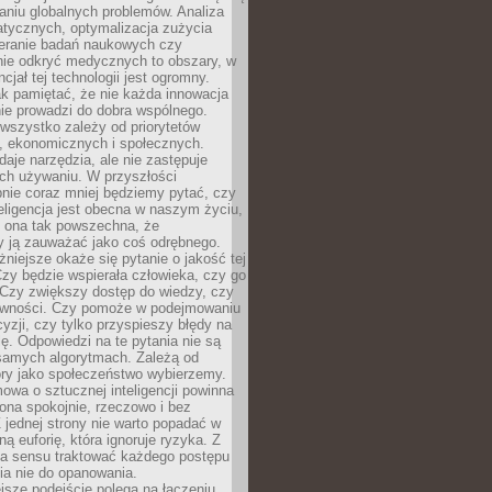
aniu globalnych problemów. Analiza
atycznych, optymalizacja zużycia
ieranie badań naukowych czy
nie odkryć medycznych to obszary, w
cjał tej technologii jest ogromny.
k pamiętać, że nie każda innowacja
ie prowadzi do dobra wspólnego.
wszystko zależy od priorytetów
h, ekonomicznych i społecznych.
daje narzędzia, ale nie zastępuje
ich używaniu. W przyszłości
nie coraz mniej będziemy pytać, czy
eligencja jest obecna w naszym życiu,
ę ona tak powszechna, że
y ją zauważać jako coś odrębnego.
niejsze okaże się pytanie o jakość tej
zy będzie wspierała człowieka, czy go
 Czy zwiększy dostęp do wiedzy, czy
równości. Czy pomoże w podejmowaniu
yzji, czy tylko przyspieszy błędy na
ę. Odpowiedzi na te pytania nie są
samych algorytmach. Zależą od
óry jako społeczeństwo wybierzemy.
owa o sztucznej inteligencji powinna
ona spokojnie, rzeczowo i bez
Z jednej strony nie warto popadać w
ną euforię, która ignoruje ryzyka. Z
ma sensu traktować każdego postępu
ia nie do opanowania.
jsze podejście polega na łączeniu