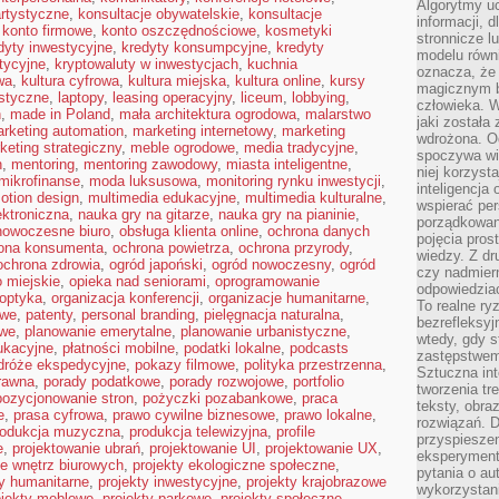
Algorytmy u
rtystyczne
,
konsultacje obywatelskie
,
konsultacje
informacji, d
,
konto firmowe
,
konto oszczędnościowe
,
kosmetyki
stronnicze l
dyty inwestycyjne
,
kredyty konsumpcyjne
,
kredyty
modelu równ
tycyjne
,
kryptowaluty w inwestycjach
,
kuchnia
oznacza, że 
wa
,
kultura cyfrowa
,
kultura miejska
,
kultura online
,
kursy
magicznym b
istyczne
,
laptopy
,
leasing operacyjny
,
liceum
,
lobbying
,
człowieka. W
n
,
made in Poland
,
mała architektura ogrodowa
,
malarstwo
jaki została
rketing automation
,
marketing internetowy
,
marketing
wdrożona. Od
keting strategiczny
,
meble ogrodowe
,
media tradycyjne
,
spoczywa wię
h
,
mentoring
,
mentoring zawodowy
,
miasta inteligentne
,
niej korzyst
mikrofinanse
,
moda luksusowa
,
monitoring rynku inwestycji
,
inteligencja
otion design
,
multimedia edukacyjne
,
multimedia kulturalne
,
wspierać pe
ktroniczna
,
nauka gry na gitarze
,
nauka gry na pianinie
,
porządkowani
nowoczesne biuro
,
obsługa klienta online
,
ochrona danych
pojęcia pros
ona konsumenta
,
ochrona powietrza
,
ochrona przyrody
,
wiedzy. Z dru
ochrona zdrowia
,
ogród japoński
,
ogród nowoczesny
,
ogród
czy nadmier
 miejskie
,
opieka nad seniorami
,
oprogramowanie
odpowiedziac
optyka
,
organizacja konferencji
,
organizacje humanitarne
,
To realne ry
owe
,
patenty
,
personal branding
,
pielęgnacja naturalna
,
bezrefleksyj
owe
,
planowanie emerytalne
,
planowanie urbanistyczne
,
wtedy, gdy s
ukacyjne
,
płatności mobilne
,
podatki lokalne
,
podcasts
zastępstwem 
dróże ekspedycyjne
,
pokazy filmowe
,
polityka przestrzenna
,
Sztuczna int
rawna
,
porady podatkowe
,
porady rozwojowe
,
portfolio
tworzenia tr
pozycjonowanie stron
,
pożyczki pozabankowe
,
praca
teksty, obra
e
,
prasa cyfrowa
,
prawo cywilne biznesowe
,
prawo lokalne
,
rozwiązań. D
rodukcja muzyczna
,
produkcja telewizyjna
,
profile
przyspiesze
e
,
projektowanie ubrań
,
projektowanie UI
,
projektowanie UX
,
eksperyment
ie wnętrz biurowych
,
projekty ekologiczne społeczne
,
pytania o au
ty humanitarne
,
projekty inwestycyjne
,
projekty krajobrazowe
wykorzystani
ojekty meblowe
,
projekty parkowe
,
projekty społeczne