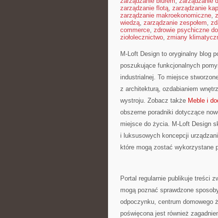
zarządzanie biurem
,
zarządzanie
zarządzanie flotą
,
zarządzanie kap
zarządzanie makroekonomiczne
,
wiedzą
,
zarządzanie zespołem
,
zd
commerce
,
zdrowie psychiczne do
ziołolecznictwo
,
zmiany klimatycz
M-Loft Design to oryginalny blog 
poszukujące funkcjonalnych pomys
industrialnej. To miejsce stworzon
z architekturą, ozdabianiem wnętr
wystroju. Zobacz także
Meble i do
obszerne poradniki dotyczące now
miejsce do życia. M-Loft Design s
i luksusowych koncepcji urządzani
które mogą zostać wykorzystane p
Portal regularnie publikuje treści
mogą poznać sprawdzone sposoby 
odpoczynku, centrum domowego życ
poświęcona jest również zagadnie