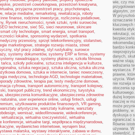
wie, czy ma 
ejskie
,
przestrzeń coworkingowa
,
przestrzeń kreatywna
,
przygotowan
irtualna
,
przyjazna przestrzeń pracy
,
psychoterapia
,
algorytm, zm
we
,
relacje medialne
,
remarketing
,
rewitalizacja
,
roboty
W przyszłośc
zinne finanse
,
rodzinne inwestycje
,
rozliczenia podatkowe
,
oznaczanie t
ny
,
Rynek nieruchomości
,
rynek sztuki
,
rynki surowców
,
kluczowych s
SEO techniczne
,
sieć 5G
,
sieci neuronowe
,
skincare
kwestia ety
,
smart city technologie
,
smart energia
,
smart transport
,
rekrutacji, 
eczności lokalne
,
sponsoring wydarzeń
,
spotkania
bezpieczeńs
 medyczny przenośny
,
sprzęt telekonferencyjny
,
stolarstwo
,
rekomendacj
tegie marketingowe
,
strategie rozwoju miasta
,
street
bardzo konkr
asyczny
,
styl pracy zdalnej
,
styl rustykalny
,
surowce
nieprzejrzyś
aży
,
systemy dokumentów
,
systemy ERP w firmie
,
systemy
danych, sku
systemy nawadniające
,
systemy płatnicze
,
szkoła filmowa
ważne stają 
 tańca
,
szkoły policealne
,
sztuczna inteligencja w kulturze
,
wdrażania te
regionalna
,
sztuka negocjacji
,
sztuka uliczna
,
sztuka uliczna
wystarcza. 
użytkowa domowa
,
sztuka w internecie
,
taniec nowoczesny
,
prawne, któr
logia medyczna
,
technologie AGD
,
technologie materiałowe
,
użycia. Wart
leporady zdrowotne
,
terapia par
,
testy medyczne domowe
,
nie rozwija 
rmacja cyfrowa
,
transport autonomiczny
,
transport kolejowy
,
otoczenia s
jski
,
transport publiczny
,
trend ekonomiczny
,
turystyka
kulturowego
na
,
ubezpieczenia komunikacyjne
,
ubezpieczenia zdrowotne
dużej korpor
 naturalna
,
user experience online
,
usługi fintech
,
usługi
inaczej w ma
premium
,
użytkowanie produktów finansowych
,
VR gaming
,
może przyni
warsztaty artystyczne
,
warsztaty kulinarne
,
warsztaty
problemy, w 
ebdesign
,
wernisaż
,
wideofilmowanie
,
wideokonferencje
,
dyskusja o s
,
wirtualizacja
,
wirtualna rzeczywistość
,
wirtualna
ograniczać si
ne konferencje
,
wirtualne targi
,
współpraca międzynarodowa
,
Równie istotn
kacyjne
,
wydawnictwo internetowe
,
wynajem biur
,
używana. W ś
ystawa malarska
,
wystawy interaktywne
,
zabawa w domu
,
stwierdzić, 