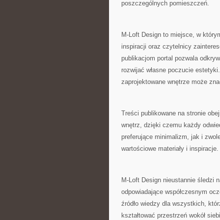
poszczególnych pomieszczeń.
M-Loft Design to miejsce, w który
inspiracji oraz czytelnicy zainte
publikacjom portal pozwala odkry
rozwijać własne poczucie estetyki
zaprojektowane wnętrze może zna
Treści publikowane na stronie obe
wnętrz, dzięki czemu każdy odwie
preferujące minimalizm, jak i zwol
wartościowe materiały i inspiracje.
M-Loft Design nieustannie śledzi n
odpowiadające współczesnym ocze
źródło wiedzy dla wszystkich, któ
kształtować przestrzeń wokół siebi