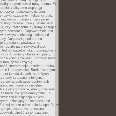
trafią optymalizować trasy dostaw. W
zędzia analityczne wspierają
e popytu i planowanie działań.
 rozwój sztucznej inteligencji budzi
i wątpliwości. Jedno z najczęściej
ch dotyczy rynku pracy. Wiele osób
ię, czy inteligentne systemy zastąpią
jnych zawodach. Odpowiedź nie jest
eważ wpływ technologii zależy od
racy. Najbardziej podatne na
ję są zadania powtarzalne,
e i oparte na przewidywalnych
. Jednak nawet w takich przypadkach
hodzi do zmiany charakteru pracy niż
go zniknięcia zawodu. Człowiek nadal
y tam, gdzie liczą się
ność, interpretacja kontekstu, etyka,
łeczne i kreatywność. Bardzo ważnym
 jest jakość danych, na których
systemy sztucznej inteligencji.
czą się na podstawie dostępnych
latego jeśli dane są niepełne,
ub źle przygotowane, efekty działania
ież mogą być problematyczne. To
sztuczna inteligencja nie jest
ytem działającym niezależnie od
 dużej mierze odzwierciedla sposób, w
 zaprojektowana, wytrenowana i
powiedzialność za jej działanie