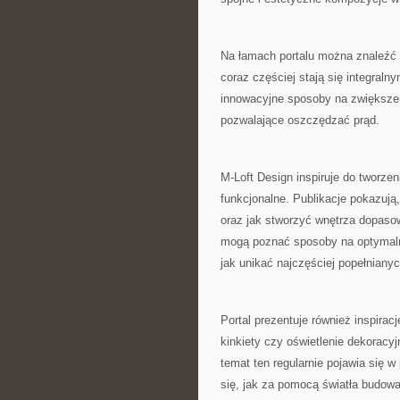
Na łamach portalu można znaleźć r
coraz częściej stają się integra
innowacyjne sposoby na zwiększen
pozwalające oszczędzać prąd.
M-Loft Design inspiruje do tworzen
funkcjonalne. Publikacje pokazują
oraz jak stworzyć wnętrza dopaso
mogą poznać sposoby na optymalne
jak unikać najczęściej popełniany
Portal prezentuje również inspira
kinkiety czy oświetlenie dekoracy
temat ten regularnie pojawia się 
się, jak za pomocą światła budowa