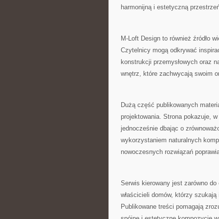
harmonijną i estetyczną przestrze
M-Loft Design to również źródło 
Czytelnicy mogą odkrywać inspira
konstrukcji przemysłowych oraz na
wnętrz, które zachwycają swoim or
Dużą część publikowanych materi
projektowania. Strona pokazuje, 
jednocześnie dbając o zrównoważ
wykorzystaniem naturalnych komp
nowoczesnych rozwiązań poprawia
Serwis kierowany jest zarówno do 
właścicieli domów, którzy szukają
Publikowane treści pomagają zrozum
spójne i estetyczne kompozycje wn