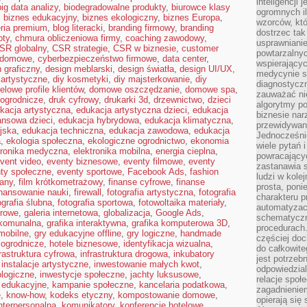
inteligencji 
big data analizy
,
biodegradowalne produkty
,
biurowce klasy
ogromnych i
,
biznes edukacyjny
,
biznes ekologiczny
,
biznes Europa
,
wzorców, któ
eria premium
,
blog literacki
,
branding firmowy
,
branding
dostrzec tak
oty
,
chmura obliczeniowa firmy
,
coaching zawodowy
,
usprawniani
SR globalny
,
CSR strategie
,
CSR w biznesie
,
customer
powtarzalnyc
 domowe
,
cyberbezpieczeństwo firmowe
,
data center
,
wspierający
 graficzny
,
design meblarski
,
design światła
,
design UI/UX
,
medycynie s
 artystyczne
,
diy kosmetyki
,
diy majsterkowanie
,
diy
diagnostycz
elowe profile klientów
,
domowe oszczędzanie
,
domowe spa
,
zauważać ni
ogrodnicze
,
druk cyfrowy
,
drukarki 3d
,
drzewnictwo
,
dzieci
algorytmy po
kacja artystyczna
,
edukacja artystyczna dzieci
,
edukacja
biznesie nar
ansowa dzieci
,
edukacja hybrydowa
,
edukacja klimatyczna
,
przewidywani
jska
,
edukacja techniczna
,
edukacja zawodowa
,
edukacja
Jednocześnie
a
,
ekologia społeczna
,
ekologiczne ogrodnictwo
,
ekonomia
wiele pytań 
tronika medyczna
,
elektronika mobilna
,
energia cieplna
,
powracający
vent video
,
eventy biznesowe
,
eventy filmowe
,
eventy
zastanawia s
ty społeczne
,
eventy sportowe
,
Facebook Ads
,
fashion
ludzi w kole
any
,
film krótkometrażowy
,
finanse cyfrowe
,
finanse
prosta, poni
inansowanie nauki
,
firewall
,
fotografia artystyczna
,
fotografia
charakteru p
ografia ślubna
,
fotografia sportowa
,
fotowoltaika materiały
,
automatyzac
urowe
,
galeria internetowa
,
globalizacja
,
Google Ads
,
schematyczn
komunalna
,
grafika interaktywna
,
grafika komputerowa 3D
,
procedurach
mobilne
,
gry edukacyjne offline
,
gry logiczne
,
handmade
częściej doc
 ogrodnicze
,
hotele biznesowe
,
identyfikacja wizualna
,
do całkowite
frastruktura cyfrowa
,
infrastruktura drogowa
,
inkubatory
jest potrzebn
,
instalacje artystyczne
,
inwestowanie małych kwot
,
odpowiedzial
ologiczne
,
inwestycje społeczne
,
jachty luksusowe
,
relacje spo
 edukacyjne
,
kampanie społeczne
,
kancelaria podatkowa
,
zagadnieniem
e
,
know-how
,
kodeks etyczny
,
kompostowanie domowe
,
opierają się 
nterpersonalna
,
komunikatory
,
konferencje hotelowe
,