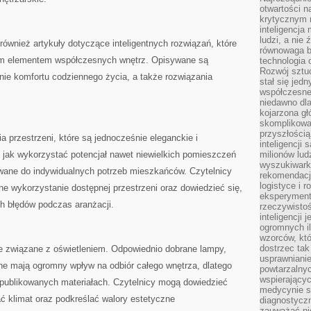
otwartości n
krytycznym 
inteligencja
ludzi, a nie
ównież artykuły dotyczące inteligentnych rozwiązań, które
równowaga b
lnym elementem współczesnych wnętrz. Opisywane są
technologia
Rozwój sztuc
ie komfortu codziennego życia, a także rozwiązania
stał się jed
współczesne
niedawno dla
kojarzona gł
skomplikowa
przyszłością
ia przestrzeni, które są jednocześnie eleganckie i
inteligencji
, jak wykorzystać potencjał nawet niewielkich pomieszczeń
milionów lud
wyszukiwark
wane do indywidualnych potrzeb mieszkańców. Czytelnicy
rekomendacji
logistyce i 
 wykorzystanie dostępnej przestrzeni oraz dowiedzieć się,
eksperymente
ch błędów podczas aranżacji.
rzeczywistoś
inteligencji 
ogromnych i
wzorców, któ
dostrzec tak
cje związane z oświetleniem. Odpowiednio dobrane lampy,
usprawniani
jne mają ogromny wpływ na odbiór całego wnętrza, dlatego
powtarzalnyc
wspierający
w publikowanych materiałach. Czytelnicy mogą dowiedzieć
medycynie s
ć klimat oraz podkreślać walory estetyczne
diagnostycz
zauważać ni