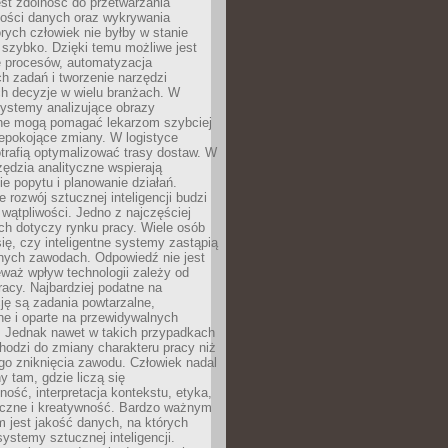
jest zdolność do przetwarzania
lości danych oraz wykrywania
rych człowiek nie byłby w stanie
 szybko. Dzięki temu możliwe jest
e procesów, automatyzacja
h zadań i tworzenie narzędzi
ch decyzje w wielu branżach. W
ystemy analizujące obrazy
ne mogą pomagać lekarzom szybciej
epokojące zmiany. W logistyce
trafią optymalizować trasy dostaw. W
zędzia analityczne wspierają
e popytu i planowanie działań.
 rozwój sztucznej inteligencji budzi
i wątpliwości. Jedno z najczęściej
ch dotyczy rynku pracy. Wiele osób
ię, czy inteligentne systemy zastąpią
jnych zawodach. Odpowiedź nie jest
eważ wpływ technologii zależy od
racy. Najbardziej podatne na
ję są zadania powtarzalne,
e i oparte na przewidywalnych
. Jednak nawet w takich przypadkach
hodzi do zmiany charakteru pracy niż
go zniknięcia zawodu. Człowiek nadal
y tam, gdzie liczą się
ność, interpretacja kontekstu, etyka,
łeczne i kreatywność. Bardzo ważnym
 jest jakość danych, na których
systemy sztucznej inteligencji.