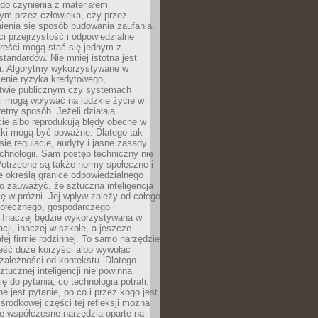
do czynienia z materiałem
ym przez człowieka, czy przez
ienia się sposób budowania zaufania.
i przejrzystość i odpowiedzialne
reści mogą stać się jednym z
tandardów. Nie mniej istotna jest
ki. Algorytmy wykorzystywane w
ocenie ryzyka kredytowego,
twie publicznym czy systemach
i mogą wpływać na ludzkie życie w
etny sposób. Jeżeli działają
cie albo reprodukują błędy obecne w
tki mogą być poważne. Dlatego tak
się regulacje, audyty i jasne zasady
chnologii. Sam postęp techniczny nie
Potrzebne są także normy społeczne i
e określą granice odpowiedzialnego
o zauważyć, że sztuczna inteligencja
się w próżni. Jej wpływ zależy od całego
połecznego, gospodarczego i
. Inaczej będzie wykorzystywana w
acji, inaczej w szkole, a jeszcze
łej firmie rodzinnej. To samo narzędzie
eść duże korzyści albo wywołać
zależności od kontekstu. Dlatego
ztucznej inteligencji nie powinna
ę do pytania, co technologia potrafi.
e jest pytanie, po co i przez kogo jest
rodkowej części tej refleksji można
że współczesne narzędzia oparte na