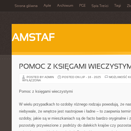
Aple
Archiwum
PGE
Tagi
Strona główna
Spis Treści
Zł
AMSTAF
POMOC Z KSIĘGAMI WIECZYSTYM
POSTED BY ADMIN
POSTED ON LIP - 16 - 2025
MOŻLIWOŚĆ 
WYŁĄCZONA
Pomoc z księgami wieczystymi
W wielu przypadkach to ozdoby różnego rodzaju powodują, że na
niebywale, że wnętrze jest nastrojowe i ładne – to zaepwnia termin
ozdoby, jakie są w mieszkaniach są de facto bardzo oryginalne i 
pozostały przywiezione z podróży do dalekich krajów czy pozosta