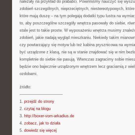
należały na przykład do prababci. Powinniśmy nauczyć się wysz
zdobień szczególnych, nieprzeciętnych, niestereotypowych, które
które mają duszę – na tym polegają dodatki typu lustra na wymia
to, aby poszczególne szczegóły wnętrza pasowały do siebie, równi
stale jest to takie proste. W wyposażeniu wnętrza musimy znaleź
zdobień, jakie nadają wygląd mieszkaniu. Niekiedy takim mianow
czy powtarzający się motyw lub też kabina prysznicowa na wymi
być urządzone z klasą, nie są w stanie znajdować się w nim bezła
kompletnie do siebie nie pasują. Wtenczas zagracimy sobie mies
będzie ono bajecznie urządzonym wnętrzem lecz graciarnią z wie
ozdobami.
źródło:
———————————
1.
przejdź do strony
2.
czytaj na blogu
3.
http://boxer-vom-arkadius.de
4.
zobacz, jak to działa
5.
dowiedz się więcej