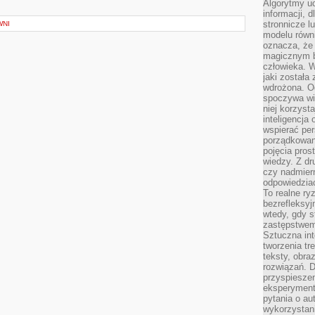
Algorytmy u
informacji, d
stronnicze l
WNI
modelu równ
oznacza, że 
magicznym b
człowieka. W
jaki została
wdrożona. Od
spoczywa wię
niej korzyst
inteligencja
wspierać pe
porządkowani
pojęcia pros
wiedzy. Z dru
czy nadmier
odpowiedziac
To realne ry
bezrefleksyj
wtedy, gdy s
zastępstwem 
Sztuczna int
tworzenia tr
teksty, obra
rozwiązań. D
przyspiesze
eksperyment
pytania o au
wykorzystani