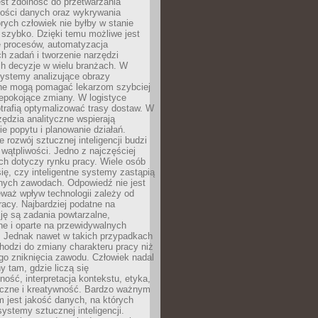
jest zdolność do przetwarzania
lości danych oraz wykrywania
rych człowiek nie byłby w stanie
 szybko. Dzięki temu możliwe jest
e procesów, automatyzacja
h zadań i tworzenie narzędzi
ch decyzje w wielu branżach. W
ystemy analizujące obrazy
ne mogą pomagać lekarzom szybciej
epokojące zmiany. W logistyce
trafią optymalizować trasy dostaw. W
zędzia analityczne wspierają
e popytu i planowanie działań.
 rozwój sztucznej inteligencji budzi
i wątpliwości. Jedno z najczęściej
ch dotyczy rynku pracy. Wiele osób
ię, czy inteligentne systemy zastąpią
jnych zawodach. Odpowiedź nie jest
eważ wpływ technologii zależy od
racy. Najbardziej podatne na
ję są zadania powtarzalne,
e i oparte na przewidywalnych
. Jednak nawet w takich przypadkach
hodzi do zmiany charakteru pracy niż
go zniknięcia zawodu. Człowiek nadal
y tam, gdzie liczą się
ność, interpretacja kontekstu, etyka,
łeczne i kreatywność. Bardzo ważnym
 jest jakość danych, na których
systemy sztucznej inteligencji.