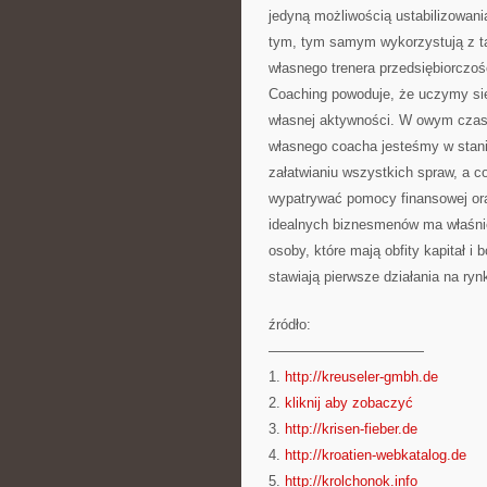
jedyną możliwością ustabilizowania
tym, tym samym wykorzystują z ta
własnego trenera przedsiębiorczośc
Coaching powoduje, że uczymy si
własnej aktywności. W owym czasi
własnego coacha jesteśmy w stan
załatwianiu wszystkich spraw, a c
wypatrywać pomocy finansowej oraz
idealnych biznesmenów ma właśnie
osoby, które mają obfity kapitał i 
stawiają pierwsze działania na ry
źródło:
———————————
1.
http://kreuseler-gmbh.de
2.
kliknij aby zobaczyć
3.
http://krisen-fieber.de
4.
http://kroatien-webkatalog.de
5.
http://krolchonok.info