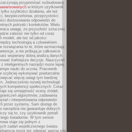
 zaczynają przypominać rozbudowany
zaawansowanych
w którym użytkownik
 tylko szybkości działania, ale też
i, bezpieczeństwa, przejrzystości
ości dostosowania odpowiedzi do
etnych potrzeb i kontekstów. Wielu
wraca uwagę, że przyszłość sztucznej
będzie zależeć nie tylko od coraz
 modeli, ale też od jakości
iędzy technologią a człowiekiem.
e rozwiązania to te, które wzmacniają
etencje, a nie próbują je całkowicie
karz wspierany dobrą analizą danych
ować trafniejsze decyzje. Nauczyciel
 z inteligentnych narzędzi może lepiej
empo nauki do ucznia. Pracownik
e szybciej wykonywać powtarzalne
święcać więcej uwagi tym bardziej
. Jednocześnie rozwój technologii
ch kompetencji społecznych. Coraz
taje się umiejętność oceny źródeł,
ograniczeń algorytmów, zadawania
ytań i interpretowania odpowiedzi
h przez systemy. Sam dostęp do
go narzędzia nie gwarantuje dobrych
iczy się to, czy użytkownik potrafi
 niego świadomie. W tym sensie
rowa staje się jednym z
zych zadań współczesnego świata.
eligencja może też odegrać ważną rolę