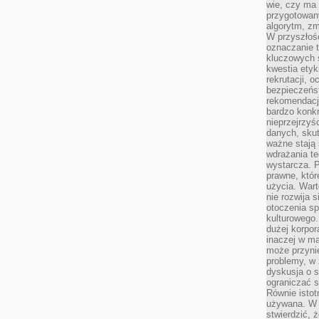
wie, czy ma 
przygotowan
algorytm, zm
W przyszłośc
oznaczanie t
kluczowych s
kwestia ety
rekrutacji, 
bezpieczeńs
rekomendacj
bardzo konkr
nieprzejrzyś
danych, sku
ważne stają 
wdrażania te
wystarcza. 
prawne, któr
użycia. Wart
nie rozwija 
otoczenia s
kulturowego
dużej korpor
inaczej w ma
może przyni
problemy, w 
dyskusja o s
ograniczać si
Równie istotn
używana. W ś
stwierdzić, 