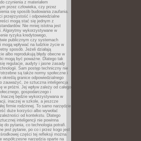
do czynienia z materiałem
ym przez człowieka, czy przez
ienia się sposób budowania zaufania.
i przejrzystość i odpowiedzialne
reści mogą stać się jednym z
tandardów. Nie mniej istotna jest
ki. Algorytmy wykorzystywane w
ocenie ryzyka kredytowego,
twie publicznym czy systemach
i mogą wpływać na ludzkie życie w
etny sposób. Jeżeli działają
cie albo reprodukują błędy obecne w
tki mogą być poważne. Dlatego tak
się regulacje, audyty i jasne zasady
chnologii. Sam postęp techniczny nie
Potrzebne są także normy społeczne i
e określą granice odpowiedzialnego
o zauważyć, że sztuczna inteligencja
się w próżni. Jej wpływ zależy od całego
połecznego, gospodarczego i
. Inaczej będzie wykorzystywana w
acji, inaczej w szkole, a jeszcze
łej firmie rodzinnej. To samo narzędzie
eść duże korzyści albo wywołać
zależności od kontekstu. Dlatego
ztucznej inteligencji nie powinna
ę do pytania, co technologia potrafi.
e jest pytanie, po co i przez kogo jest
rodkowej części tej refleksji można
że współczesne narzędzia oparte na