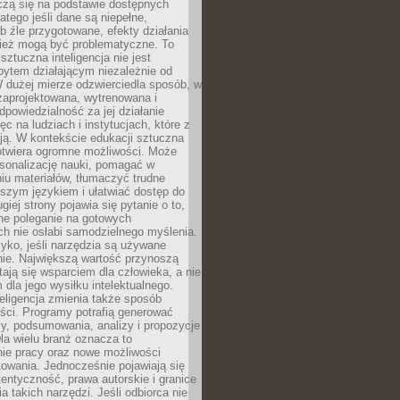
czą się na podstawie dostępnych
latego jeśli dane są niepełne,
ub źle przygotowane, efekty działania
ież mogą być problematyczne. To
sztuczna inteligencja nie jest
ytem działającym niezależnie od
 dużej mierze odzwierciedla sposób, w
 zaprojektowana, wytrenowana i
powiedzialność za jej działanie
c na ludziach i instytucjach, które z
ają. W kontekście edukacji sztuczna
 otwiera ogromne możliwości. Może
rsonalizację nauki, pomagać w
u materiałów, tłumaczyć trudne
tszym językiem i ułatwiać dostęp do
giej strony pojawia się pytanie o to,
ne poleganie na gotowych
h nie osłabi samodzielnego myślenia.
zyko, jeśli narzędzia są używane
nie. Największą wartość przynoszą
tają się wsparciem dla człowieka, a nie
dla jego wysiłku intelektualnego.
eligencja zmienia także sposób
eści. Programy potrafią generować
zy, podsumowania, analizy i propozycje
la wielu branż oznacza to
nie pracy oraz nowe możliwości
owania. Jednocześnie pojawiają się
tentyczność, prawa autorskie i granice
a takich narzędzi. Jeśli odbiorca nie