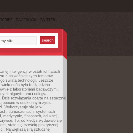
SCRIBE
FACEBOOK
TWITTER
znej inteligencji w ostatnich latach
nym z najważniejszych tematów
go świata technologii. Jeszcze
 wielu osób była to dziedzina
ównie z laboratoriami badawczymi,
nymi algorytmami i odległą
. Dziś rozwiązania oparte na sztucznej
 są obecne w codziennym życiu
zi. Wykorzystuje się je w
ach, tłumaczeniach, systemach
, medycynie, finansach, edukacji,
rozrywce. To, co kiedyś wydawało się
m, stało się częścią praktycznej
ci. Największą siłą sztucznej