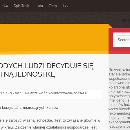
PGE
Tagi
Tagi
Spis Treści
Złoto
SUB
DYCH LUDZI DECYDUJE SIĘ
Rozwój sztuc
TNĄ JEDNOSTKĘ
stał się jed
współczesne
niedawno dla
kojarzona gł
skomplikowa
DUŻA
SIE - 5 - 2025
MOŻLIWOŚĆ KOMENTOWANIA
ZOSTAŁA
przyszłością
GRUPA
MŁODYCH
inteligencji
LUDZI
milionów lud
DECYDUJE
e korzystać z miarodajnych kursów
wyszukiwark
SIĘ
ZAŁOŻYĆ
rekomendacji
PRYWATNĄ
logistyce i 
JEDNOSTKĘ
 się założyć własną jednostkę. Jest to związane głównie w
eksperymente
GOSPODARCZĄ
rzeczywistoś
kraju. Założenie własnej działalności gospodarczej jest