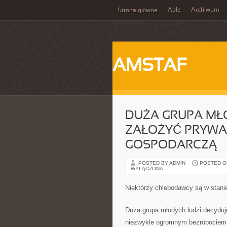
Aple
Archiwum
Strona główna
AMSTAF
DUŻA GRUPA MŁO
ZAŁOŻYĆ PRYWA
GOSPODARCZĄ
POSTED BY ADMIN
POSTED ON 
WYŁĄCZONA
Niektórzy chlebodawcy są w stani
Duża grupa młodych ludzi decyduje
niezwykle ogromnym bezrobociem w 