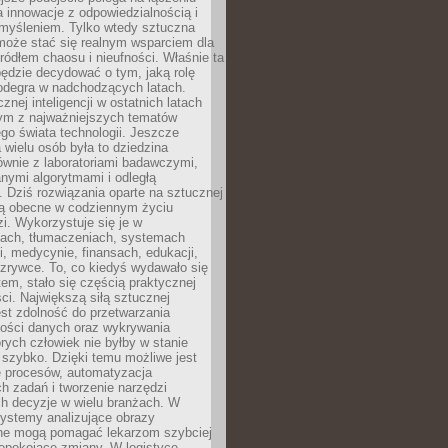
a innowacje z odpowiedzialnością i
myśleniem. Tylko wtedy sztuczna
 może stać się realnym wsparciem dla
 źródłem chaosu i nieufności. Właśnie ta
ędzie decydować o tym, jaką rolę
 odegra w nadchodzących latach.
znej inteligencji w ostatnich latach
nym z najważniejszych tematów
go świata technologii. Jeszcze
 wielu osób była to dziedzina
ównie z laboratoriami badawczymi,
nymi algorytmami i odległą
. Dziś rozwiązania oparte na sztucznej
 są obecne w codziennym życiu
zi. Wykorzystuje się je w
ach, tłumaczeniach, systemach
, medycynie, finansach, edukacji,
rozrywce. To, co kiedyś wydawało się
m, stało się częścią praktycznej
ci. Największą siłą sztucznej
jest zdolność do przetwarzania
lości danych oraz wykrywania
rych człowiek nie byłby w stanie
 szybko. Dzięki temu możliwe jest
e procesów, automatyzacja
h zadań i tworzenie narzędzi
ch decyzje w wielu branżach. W
ystemy analizujące obrazy
ne mogą pomagać lekarzom szybciej
epokojące zmiany. W logistyce