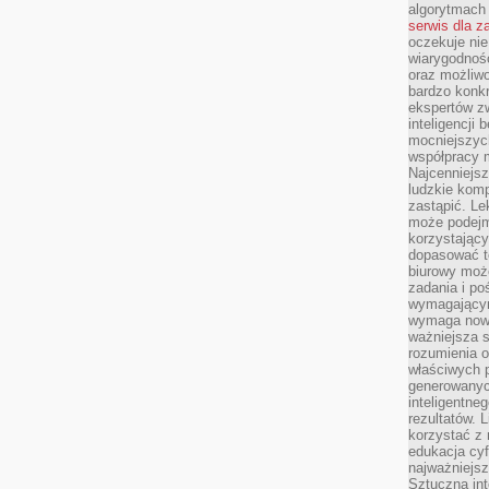
algorytmach
serwis dla 
oczekuje nie
wiarygodnośc
oraz możliw
bardzo konkr
ekspertów z
inteligencji 
mocniejszych
współpracy m
Najcenniejsz
ludzkie komp
zastąpić. Le
może podejm
korzystający
dopasować t
biurowy moż
zadania i po
wymagającym
wymaga nowy
ważniejsza s
rozumienia 
właściwych p
generowanyc
inteligentne
rezultatów. L
korzystać z
edukacja cyf
najważniejs
Sztuczna int