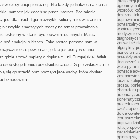
inteligencji 
 swojej sytuacji pieniężnej. Nie każdy jednakże zna się na
ogromnych i
wzorców, któ
kiej pomocy jak coaching przez internet. Posiadanie
dostrzec tak
i jest dla takich figur niezwykle solidnym rozwiązaniem.
usprawniani
powtarzalnyc
ę niezwykle znaczących rzeczy na temat prowadzenia
wspierający
medycynie s
e jesteśmy w stanie być lepszymi od innych. Mając
diagnostycz
ie być spokojni o biznes. Taka postać pomoże nam w
zauważać ni
algorytmy po
o najważniejsze powie nam, gdzie jesteśmy w stanie
biznesie nar
 gdzie złożyć papiery o dopłata z Unii Europejskiej. Wielu
przewidywani
Jednocześnie
 osobistego trenera przedsiębiorczości. Są to zwłaszcza te
wiele pytań 
powracający
boją się go stracić oraz początkujące osoby, które dopiero
zastanawia s
nku biznesowym.
ludzi w kole
prosta, poni
charakteru p
automatyzac
schematyczn
procedurach
częściej doc
do całkowite
jest potrzebn
odpowiedzial
relacje spo
zagadnieniem
opierają się 