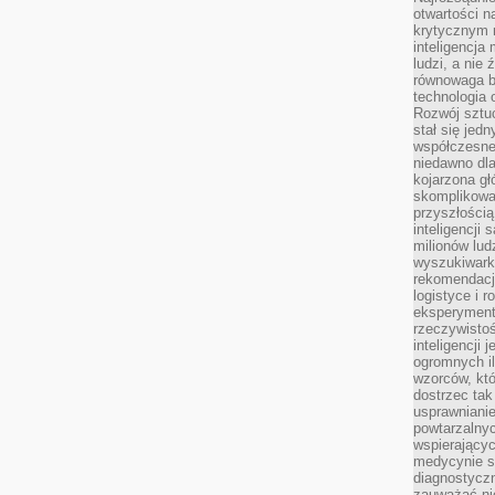
otwartości n
krytycznym 
inteligencja
ludzi, a nie
równowaga b
technologia
Rozwój sztuc
stał się jed
współczesne
niedawno dla
kojarzona gł
skomplikowa
przyszłością
inteligencji
milionów lud
wyszukiwark
rekomendacji
logistyce i 
eksperymente
rzeczywistoś
inteligencji 
ogromnych i
wzorców, któ
dostrzec tak
usprawniani
powtarzalnyc
wspierający
medycynie s
diagnostycz
zauważać ni