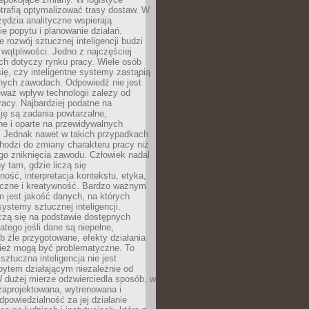
trafią optymalizować trasy dostaw. W
zędzia analityczne wspierają
e popytu i planowanie działań.
 rozwój sztucznej inteligencji budzi
i wątpliwości. Jedno z najczęściej
ch dotyczy rynku pracy. Wiele osób
ię, czy inteligentne systemy zastąpią
jnych zawodach. Odpowiedź nie jest
eważ wpływ technologii zależy od
racy. Najbardziej podatne na
ję są zadania powtarzalne,
e i oparte na przewidywalnych
. Jednak nawet w takich przypadkach
hodzi do zmiany charakteru pracy niż
go zniknięcia zawodu. Człowiek nadal
y tam, gdzie liczą się
ność, interpretacja kontekstu, etyka,
łeczne i kreatywność. Bardzo ważnym
 jest jakość danych, na których
systemy sztucznej inteligencji.
czą się na podstawie dostępnych
latego jeśli dane są niepełne,
ub źle przygotowane, efekty działania
ież mogą być problematyczne. To
sztuczna inteligencja nie jest
ytem działającym niezależnie od
 dużej mierze odzwierciedla sposób, w
 zaprojektowana, wytrenowana i
powiedzialność za jej działanie