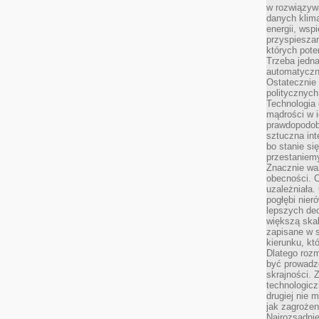
w rozwiązyw
danych klim
energii, wsp
przyspiesza
których poten
Trzeba jedna
automatyczn
Ostatecznie 
politycznyc
Technologia 
mądrości w 
prawdopodob
sztuczna int
bo stanie si
przestaniem
Znacznie waż
obecności. C
uzależniała.
pogłębi nie
lepszych dec
większą skal
zapisane w 
kierunku, kt
Dlatego rozm
być prowadz
skrajności. 
technologicz
drugiej nie 
jak zagrożen
Najrozsądnie