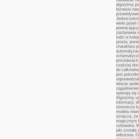
algorytmy po
biznesie nar
przewidywani
Jednocześnie
wiele pytań 
powracający
zastanawia s
ludzi w kole
prosta, poni
charakteru p
automatyzac
schematyczn
procedurach
częściej doc
do całkowite
jest potrzebn
odpowiedzial
relacje spo
zagadnieniem
opierają się 
Algorytmy u
informacji, d
stronnicze l
modelu równ
oznacza, że 
magicznym b
człowieka. W
jaki została
wdrożona. Od