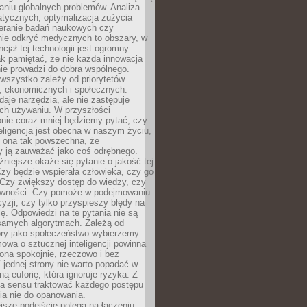
aniu globalnych problemów. Analiza
atycznych, optymalizacja zużycia
ieranie badań naukowych czy
nie odkryć medycznych to obszary, w
cjał tej technologii jest ogromny.
k pamiętać, że nie każda innowacja
ie prowadzi do dobra wspólnego.
wszystko zależy od priorytetów
h, ekonomicznych i społecznych.
daje narzędzia, ale nie zastępuje
ich używaniu. W przyszłości
nie coraz mniej będziemy pytać, czy
eligencja jest obecna w naszym życiu,
ę ona tak powszechna, że
y ją zauważać jako coś odrębnego.
niejsze okaże się pytanie o jakość tej
zy będzie wspierała człowieka, czy go
 Czy zwiększy dostęp do wiedzy, czy
równości. Czy pomoże w podejmowaniu
yzji, czy tylko przyspieszy błędy na
ę. Odpowiedzi na te pytania nie są
samych algorytmach. Zależą od
óry jako społeczeństwo wybierzemy.
owa o sztucznej inteligencji powinna
ona spokojnie, rzeczowo i bez
Z jednej strony nie warto popadać w
ną euforię, która ignoruje ryzyka. Z
ma sensu traktować każdego postępu
ia nie do opanowania.
jsze podejście polega na łączeniu