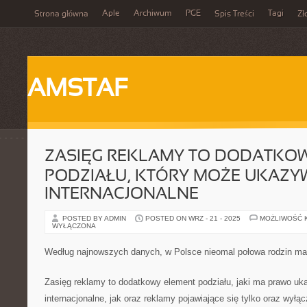
Aple
Archiwum
PGE
Tagi
Strona główna
Spis Treści
Zł
AMSTAF
ZASIĘG REKLAMY TO DODATKO
PODZIAŁU, KTÓRY MOŻE UKAZ
INTERNACJONALNE
POSTED BY ADMIN
POSTED ON WRZ - 21 - 2025
MOŻLIWOŚĆ 
WYŁĄCZONA
Według najnowszych danych, w Polsce nieomal połowa rodzin m
Zasięg reklamy to dodatkowy element podziału, jaki ma prawo u
internacjonalne, jak oraz reklamy pojawiające się tylko oraz wyłą