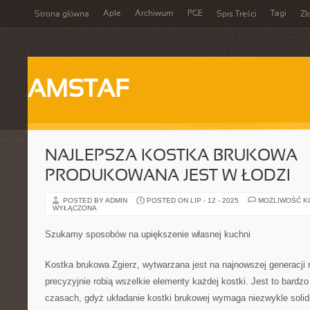
Aple
Archiwum
PGE
Tagi
Strona główna
Spis Treści
Zł
AMSTAF
NAJLEPSZA KOSTKA BRUKOWA
PRODUKOWANA JEST W ŁODZI
POSTED BY ADMIN
POSTED ON LIP - 12 - 2025
MOŻLIWOŚĆ 
WYŁĄCZONA
Szukamy sposobów na upiększenie własnej kuchni
Kostka brukowa Zgierz, wytwarzana jest na najnowszej generacji
precyzyjnie robią wszelkie elementy każdej kostki. Jest to bardzo
czasach, gdyż układanie kostki brukowej wymaga niezwykle solid