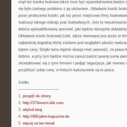
stąd też kostka brukowa także musi być wyprodukowana bardzo s
nie było żadnego problemu z jej ułożeniem. Układanie kostki bruko
przez producenta kostki, jak też przez miejscowe firmy budowlane,
realizacji takiego rodzaju prac budowlanych. Jest to niesamowicie
dobrze wykwalifikowany personel, jaki będzie niezwykle dokładni
Układanie kostki brukowej Łódź, także oferowane jest przez te fi
najbardziej dogodną ofertę zarówno pod względem jakości realizacj
kątem ceny. Dzięki temu będzie okazja mieć pewność, że prace
dobrze, a przy tym będzie można zaoszczędzić pewną sumę pien
skontaktować się z tymi firmami i podjąć negocjacje, jak również
przybliżyć sobie ceny, w których wykonywane są te prace.
źródło:
———————————
1.
przejdź do strony
2.
http://373osumi-skk.com
3.
artykuł tutaj
4.
http://400-jahre-kapuziner.de
5.
więcej na ten temat