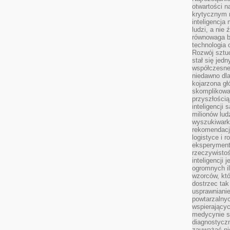
otwartości n
krytycznym 
inteligencja
ludzi, a nie
równowaga b
technologia
Rozwój sztuc
stał się jed
współczesne
niedawno dla
kojarzona gł
skomplikowa
przyszłością
inteligencji
milionów lud
wyszukiwark
rekomendacji
logistyce i 
eksperymente
rzeczywistoś
inteligencji 
ogromnych i
wzorców, któ
dostrzec tak
usprawniani
powtarzalnyc
wspierający
medycynie s
diagnostycz
zauważać ni