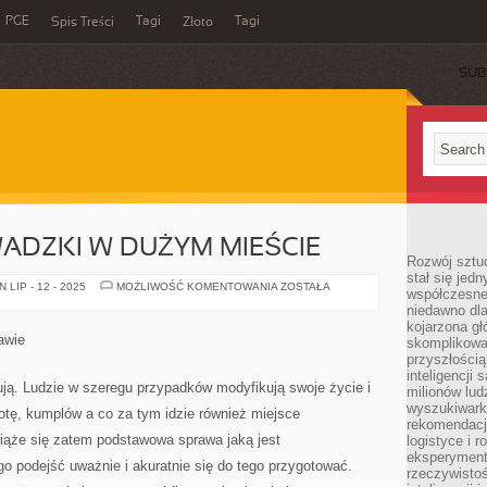
PGE
Tagi
Tagi
Spis Treści
Złoto
SUB
ADZKI W DUŻYM MIEŚCIE
Rozwój sztuc
stał się jed
TANIE
LIP - 12 - 2025
MOŻLIWOŚĆ KOMENTOWANIA
ZOSTAŁA
współczesne
PRZEPROWADZKI
niedawno dla
W
DUŻYM
kojarzona gł
MIEŚCIE
awie
skomplikowa
przyszłością
inteligencji
ują. Ludzie w szeregu przypadków modyfikują swoje życie i
milionów lud
wyszukiwark
botę, kumplów a co za tym idzie również miejsce
rekomendacji
iąże się zatem podstawowa sprawa jaką jest
logistyce i 
eksperymente
o podejść uważnie i akuratnie się do tego przygotować.
rzeczywistoś