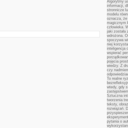
Algorytmy u
informacji, d
stronnicze l
modelu równ
oznacza, że 
magicznym b
człowieka. W
jaki została
wdrożona. Od
spoczywa wię
niej korzyst
inteligencja
wspierać pe
porządkowani
pojęcia pros
wiedzy. Z dru
czy nadmier
odpowiedziac
To realne ry
bezrefleksyj
wtedy, gdy s
zastępstwem 
Sztuczna int
tworzenia tr
teksty, obra
rozwiązań. D
przyspiesze
eksperyment
pytania o au
wykorzystani