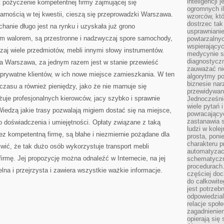
inteligencji 
 pożyczenie kompetentnej firmy zajmującej się
ogromnych i
rnością w tej kwestii, cieszą się przeprowadzki Warszawa.
wzorców, któ
dostrzec tak
chanie długo jest na rynku i uzyskała już grono
usprawniani
nym walorem, są przestronne i nadzwyczaj spore samochody,
powtarzalnyc
wspierający
aj wiele przedmiotów, mebli innymi słowy instrumentów.
medycynie s
diagnostycz
a Warszawa, za jednym razem jest w stanie przewieść
zauważać ni
 prywatne klientów, w ich nowe miejsce zamieszkania. W ten
algorytmy po
biznesie nar
zasu a również pieniędzy, jako że nie marnuje się
przewidywani
uje profesjonalnych kierowców, jacy szybko i sprawnie
Jednocześnie
wiele pytań 
dzą jakie trasy pozwalają migiem dostać się na miejsce,
powracający
zastanawia s
żo doświadczenia i umiejętności. Opłaty związane z taką
ludzi w kole
z kompetentną firmę, są błahe i niezmiernie pożądane dla
prosta, poni
charakteru p
iwić, że tak dużo osób wykorzystuje transport mebli
automatyzac
rmę. Jej propozycję można odnaleźć w Internecie, na jej
schematyczn
procedurach
telna i przejrzysta i zawiera wszystkie ważkie informacje.
częściej doc
do całkowite
jest potrzebn
odpowiedzial
relacje spo
zagadnieniem
opierają się 