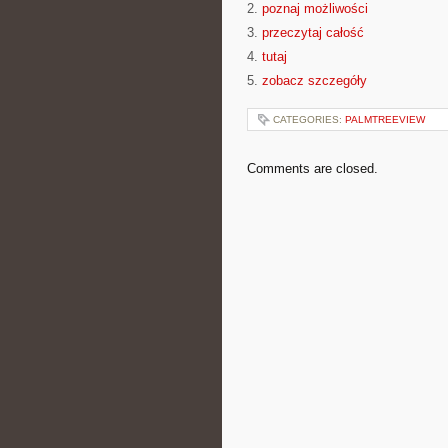
2.
poznaj możliwości
3.
przeczytaj całość
4.
tutaj
5.
zobacz szczegóły
CATEGORIES:
PALMTREEVIEW
Comments are closed.