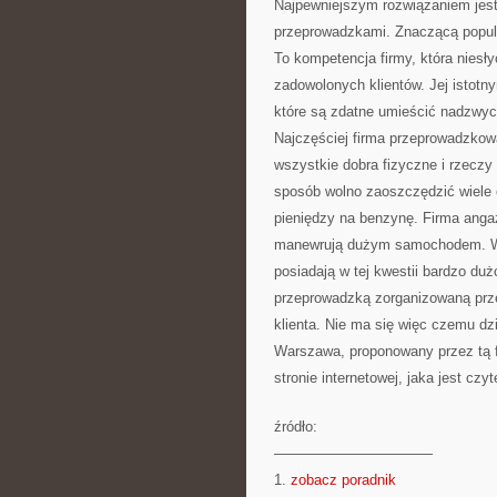
Najpewniejszym rozwiązaniem jest
przeprowadzkami. Znaczącą popula
To kompetencja firmy, która niesły
zadowolonych klientów. Jej istot
które są zdatne umieścić nadzwycz
Najczęściej firma przeprowadzkow
wszystkie dobra fizyczne i rzeczy
sposób wolno zaoszczędzić wiele c
pieniędzy na benzynę. Firma angaż
manewrują dużym samochodem. Wie
posiadają w tej kwestii bardzo du
przeprowadzką zorganizowaną prze
klienta. Nie ma się więc czemu dz
Warszawa, proponowany przez tą fi
stronie internetowej, jaka jest czy
źródło:
———————————
1.
zobacz poradnik