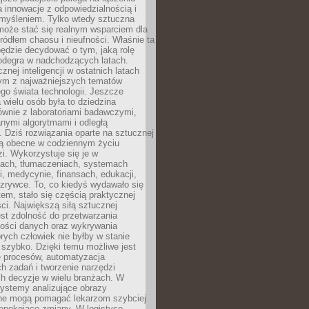
a innowacje z odpowiedzialnością i
myśleniem. Tylko wtedy sztuczna
 może stać się realnym wsparciem dla
 źródłem chaosu i nieufności. Właśnie ta
ędzie decydować o tym, jaką rolę
 odegra w nadchodzących latach.
znej inteligencji w ostatnich latach
nym z najważniejszych tematów
go świata technologii. Jeszcze
 wielu osób była to dziedzina
ównie z laboratoriami badawczymi,
nymi algorytmami i odległą
. Dziś rozwiązania oparte na sztucznej
 są obecne w codziennym życiu
zi. Wykorzystuje się je w
ach, tłumaczeniach, systemach
, medycynie, finansach, edukacji,
rozrywce. To, co kiedyś wydawało się
m, stało się częścią praktycznej
ci. Największą siłą sztucznej
jest zdolność do przetwarzania
lości danych oraz wykrywania
rych człowiek nie byłby w stanie
 szybko. Dzięki temu możliwe jest
e procesów, automatyzacja
h zadań i tworzenie narzędzi
ch decyzje w wielu branżach. W
ystemy analizujące obrazy
ne mogą pomagać lekarzom szybciej
epokojące zmiany. W logistyce