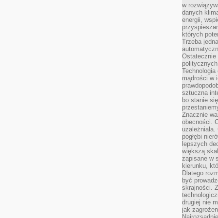
w rozwiązyw
danych klim
energii, wsp
przyspiesza
których poten
Trzeba jedna
automatyczn
Ostatecznie 
politycznyc
Technologia 
mądrości w 
prawdopodob
sztuczna int
bo stanie si
przestaniem
Znacznie waż
obecności. C
uzależniała.
pogłębi nie
lepszych dec
większą skal
zapisane w 
kierunku, kt
Dlatego rozm
być prowadz
skrajności. 
technologicz
drugiej nie 
jak zagrożen
Najrozsądnie