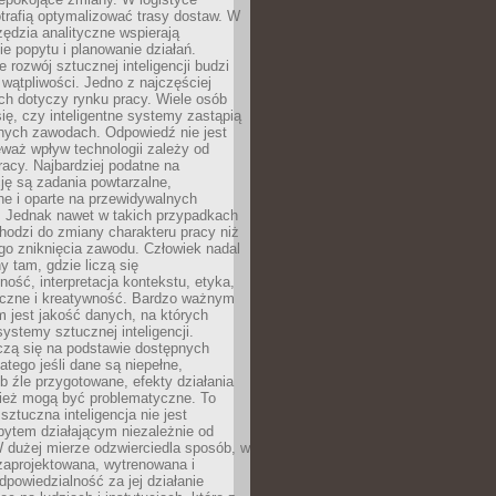
trafią optymalizować trasy dostaw. W
zędzia analityczne wspierają
e popytu i planowanie działań.
 rozwój sztucznej inteligencji budzi
i wątpliwości. Jedno z najczęściej
ch dotyczy rynku pracy. Wiele osób
ię, czy inteligentne systemy zastąpią
jnych zawodach. Odpowiedź nie jest
eważ wpływ technologii zależy od
racy. Najbardziej podatne na
ję są zadania powtarzalne,
e i oparte na przewidywalnych
. Jednak nawet w takich przypadkach
hodzi do zmiany charakteru pracy niż
go zniknięcia zawodu. Człowiek nadal
y tam, gdzie liczą się
ność, interpretacja kontekstu, etyka,
łeczne i kreatywność. Bardzo ważnym
 jest jakość danych, na których
systemy sztucznej inteligencji.
czą się na podstawie dostępnych
latego jeśli dane są niepełne,
ub źle przygotowane, efekty działania
ież mogą być problematyczne. To
sztuczna inteligencja nie jest
ytem działającym niezależnie od
 dużej mierze odzwierciedla sposób, w
 zaprojektowana, wytrenowana i
powiedzialność za jej działanie