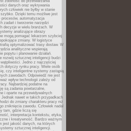
jest zdolność do przetwarzania
lości danych oraz wykrywania
rych człowiek nie byłby w stanie
 szybko. Dzięki temu możliwe jest
e procesów, automatyzacja
h zadań i tworzenie narzędzi
ch decyzje w wielu branżach. W
ystemy analizujące obrazy
ne mogą pomagać lekarzom szybciej
epokojące zmiany. W logistyce
trafią optymalizować trasy dostaw. W
zędzia analityczne wspierają
e popytu i planowanie działań.
 rozwój sztucznej inteligencji budzi
i wątpliwości. Jedno z najczęściej
ch dotyczy rynku pracy. Wiele osób
ię, czy inteligentne systemy zastąpią
jnych zawodach. Odpowiedź nie jest
eważ wpływ technologii zależy od
racy. Najbardziej podatne na
ję są zadania powtarzalne,
e i oparte na przewidywalnych
. Jednak nawet w takich przypadkach
hodzi do zmiany charakteru pracy niż
go zniknięcia zawodu. Człowiek nadal
y tam, gdzie liczą się
ność, interpretacja kontekstu, etyka,
łeczne i kreatywność. Bardzo ważnym
 jest jakość danych, na których
systemy sztucznej inteligencji.