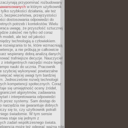
 zaczynają przypominać rozbudowany
zaawansowanych
w którym użytkownik
 tylko szybkości działania, ale też
i, bezpieczeństwa, przejrzystości
ości dostosowania odpowiedzi do
etnych potrzeb i kontekstów. Wielu
wraca uwagę, że przyszłość sztucznej
będzie zależeć nie tylko od coraz
 modeli, ale też od jakości
iędzy technologią a człowiekiem.
e rozwiązania to te, które wzmacniają
etencje, a nie próbują je całkowicie
karz wspierany dobrą analizą danych
ować trafniejsze decyzje. Nauczyciel
 z inteligentnych narzędzi może lepiej
empo nauki do ucznia. Pracownik
e szybciej wykonywać powtarzalne
święcać więcej uwagi tym bardziej
. Jednocześnie rozwój technologii
ch kompetencji społecznych. Coraz
taje się umiejętność oceny źródeł,
ograniczeń algorytmów, zadawania
ytań i interpretowania odpowiedzi
h przez systemy. Sam dostęp do
go narzędzia nie gwarantuje dobrych
iczy się to, czy użytkownik potrafi
 niego świadomie. W tym sensie
rowa staje się jednym z
zych zadań współczesnego świata.
eligencja może też odegrać ważną rolę