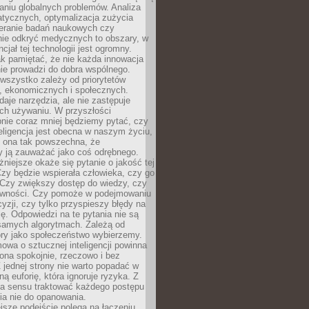
aniu globalnych problemów. Analiza
atycznych, optymalizacja zużycia
ieranie badań naukowych czy
nie odkryć medycznych to obszary, w
cjał tej technologii jest ogromny.
k pamiętać, że nie każda innowacja
ie prowadzi do dobra wspólnego.
wszystko zależy od priorytetów
h, ekonomicznych i społecznych.
daje narzędzia, ale nie zastępuje
ich używaniu. W przyszłości
nie coraz mniej będziemy pytać, czy
eligencja jest obecna w naszym życiu,
ę ona tak powszechna, że
y ją zauważać jako coś odrębnego.
niejsze okaże się pytanie o jakość tej
zy będzie wspierała człowieka, czy go
 Czy zwiększy dostęp do wiedzy, czy
równości. Czy pomoże w podejmowaniu
yzji, czy tylko przyspieszy błędy na
ę. Odpowiedzi na te pytania nie są
samych algorytmach. Zależą od
óry jako społeczeństwo wybierzemy.
owa o sztucznej inteligencji powinna
ona spokojnie, rzeczowo i bez
Z jednej strony nie warto popadać w
ną euforię, która ignoruje ryzyka. Z
ma sensu traktować każdego postępu
ia nie do opanowania.
jsze podejście polega na łączeniu