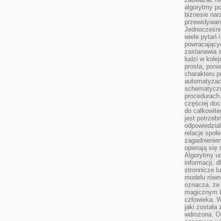
algorytmy po
biznesie nar
przewidywani
Jednocześnie
wiele pytań 
powracający
zastanawia s
ludzi w kole
prosta, poni
charakteru p
automatyzac
schematyczn
procedurach
częściej doc
do całkowite
jest potrzebn
odpowiedzial
relacje spo
zagadnieniem
opierają się 
Algorytmy u
informacji, d
stronnicze l
modelu równ
oznacza, że 
magicznym b
człowieka. W
jaki została
wdrożona. Od