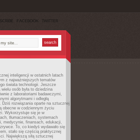
SCRIBE
FACEBOOK
TWITTER
znej inteligencji w ostatnich latach
nym z najważniejszych tematów
go świata technologii. Jeszcze
 wielu osób była to dziedzina
ównie z laboratoriami badawczymi,
nymi algorytmami i odległą
. Dziś rozwiązania oparte na sztucznej
 są obecne w codziennym życiu
zi. Wykorzystuje się je w
ach, tłumaczeniach, systemach
, medycynie, finansach, edukacji,
rozrywce. To, co kiedyś wydawało się
m, stało się częścią praktycznej
ci. Największą siłą sztucznej