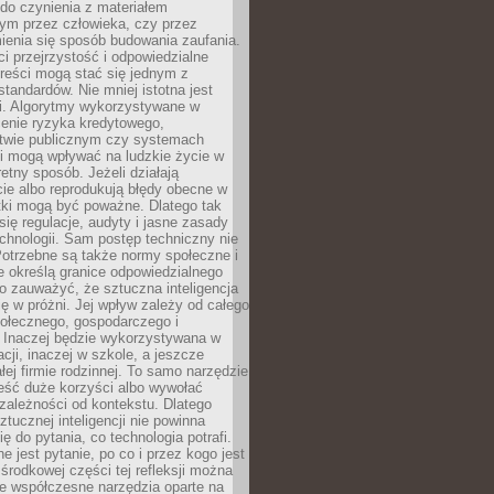
do czynienia z materiałem
ym przez człowieka, czy przez
ienia się sposób budowania zaufania.
i przejrzystość i odpowiedzialne
reści mogą stać się jednym z
tandardów. Nie mniej istotna jest
ki. Algorytmy wykorzystywane w
ocenie ryzyka kredytowego,
twie publicznym czy systemach
i mogą wpływać na ludzkie życie w
etny sposób. Jeżeli działają
cie albo reprodukują błędy obecne w
tki mogą być poważne. Dlatego tak
się regulacje, audyty i jasne zasady
chnologii. Sam postęp techniczny nie
Potrzebne są także normy społeczne i
e określą granice odpowiedzialnego
o zauważyć, że sztuczna inteligencja
się w próżni. Jej wpływ zależy od całego
połecznego, gospodarczego i
. Inaczej będzie wykorzystywana w
acji, inaczej w szkole, a jeszcze
łej firmie rodzinnej. To samo narzędzie
eść duże korzyści albo wywołać
zależności od kontekstu. Dlatego
ztucznej inteligencji nie powinna
ę do pytania, co technologia potrafi.
e jest pytanie, po co i przez kogo jest
rodkowej części tej refleksji można
że współczesne narzędzia oparte na