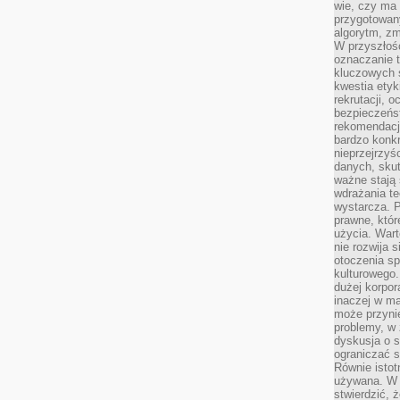
wie, czy ma 
przygotowan
algorytm, zm
W przyszłośc
oznaczanie t
kluczowych s
kwestia ety
rekrutacji, 
bezpieczeńs
rekomendacj
bardzo konkr
nieprzejrzyś
danych, sku
ważne stają 
wdrażania te
wystarcza. 
prawne, któr
użycia. Wart
nie rozwija 
otoczenia s
kulturowego
dużej korpor
inaczej w ma
może przyni
problemy, w 
dyskusja o s
ograniczać si
Równie istotn
używana. W ś
stwierdzić, 