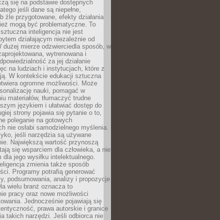
czą się na podstawie dostępnych
latego jeśli dane są niepełne,
ub źle przygotowane, efekty działania
ież mogą być problematyczne. To
sztuczna inteligencja nie jest
ytem działającym niezależnie od
 dużej mierze odzwierciedla sposób, w
 zaprojektowana, wytrenowana i
powiedzialność za jej działanie
c na ludziach i instytucjach, które z
ają. W kontekście edukacji sztuczna
 otwiera ogromne możliwości. Może
rsonalizację nauki, pomagać w
u materiałów, tłumaczyć trudne
tszym językiem i ułatwiać dostęp do
giej strony pojawia się pytanie o to,
ne poleganie na gotowych
h nie osłabi samodzielnego myślenia.
zyko, jeśli narzędzia są używane
nie. Największą wartość przynoszą
tają się wsparciem dla człowieka, a nie
dla jego wysiłku intelektualnego.
eligencja zmienia także sposób
eści. Programy potrafią generować
zy, podsumowania, analizy i propozycje
la wielu branż oznacza to
nie pracy oraz nowe możliwości
owania. Jednocześnie pojawiają się
tentyczność, prawa autorskie i granice
a takich narzędzi. Jeśli odbiorca nie