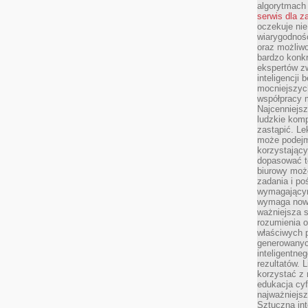
algorytmach
serwis dla 
oczekuje nie
wiarygodnośc
oraz możliw
bardzo konkr
ekspertów z
inteligencji 
mocniejszych
współpracy m
Najcenniejsz
ludzkie komp
zastąpić. Le
może podejm
korzystający
dopasować t
biurowy moż
zadania i po
wymagającym
wymaga nowy
ważniejsza s
rozumienia 
właściwych p
generowanyc
inteligentne
rezultatów. L
korzystać z
edukacja cyf
najważniejs
Sztuczna int