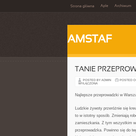
Aple
Archiwum
Strona główna
AMSTAF
TANIE PRZEPROW
POSTED BY ADMIN
POSTED ON 
WYŁĄCZONA
Najlepsze przeprowadzki w Warsz
Ludzkie żywoty przeróżnie się kre
to w istotny sposób. Zmieniają ro
zamieszkania. Z tym wszystkim w
przeprowadzka. Powinno się do teg