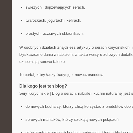
świeżych i dojrzewających serach,
twarożkach, jogurtach i kefirach,
prostych, uczciwych składnikach.
W osobnych działach znajdziesz artykuły o serach korycińskich, in
błyskawiczne dania z nabiałem, a także wpisy o zdrowych dodatka
uzupełniają serowe talerze.
To portal, który łączy tradycję z nowoczesnością.
Dla kogo jest ten blog?
Sery Korycińskie | Blog o serach, nabiale i kuchni naturalnej jest
domowych kucharzy, którzy chcą korzystać z produktów dobrej
serowych maniaków, którzy szukają nowych połączeń;
osób zainteresowanych kuchnią tradycyjną, którym bliskie są l