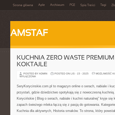
Aple
Archiwum
PGE
Tagi
Strona główna
Spis Treści
Zł
AMSTAF
KUCHNIA ZERO WASTE PREMIUM 
KOKTAJLE
POSTED BY ADMIN
POSTED ON LIS - 15 - 2025
MOŻLIWOŚĆ 
WYŁĄCZONA
SeryKorycinskie.com.pl to magazyn online o serach, nabiale i kuch
przystań, gdzie dziedzictwo spotykają się z nowoczesną kuchnią
Korycińskie | Blog o serach, nabiale i kuchni naturalnej” kryje się
zapach świeżego mleka łączą się z pasją do gotowania. Kategorie
Kuchnia dla aktywnych, Historia smaków. To strona, który powst