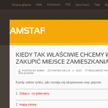
Aple
Archiwum
PGE
Tagi
Strona główna
Spis Treści
Zł
AMSTAF
KIEDY TAK WŁAŚCIWIE CHCEMY 
ZAKUPIĆ MIEJSCE ZAMIESZKANI
POSTED BY ADMIN
POSTED ON LIS - 4 - 2025
MOŻLIWOŚĆ K
WYŁĄCZONA
Każdy sektor rynku, jaki rozwija się ekspresowo oraz prężnie
1.
Zobacz, co polecamy
2.
mapa strony