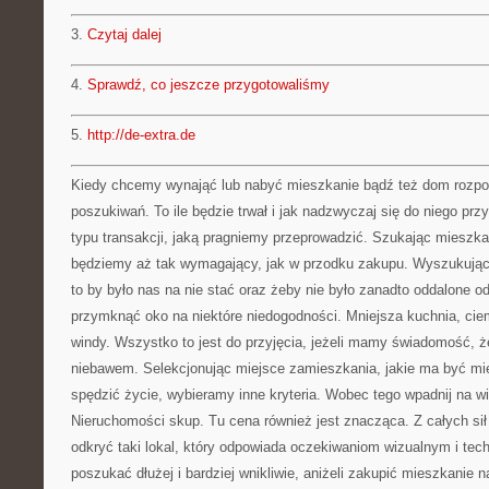
3.
Czytaj dalej
4.
Sprawdź, co jeszcze przygotowaliśmy
5.
http://de-extra.de
Kiedy chcemy wynająć lub nabyć mieszkanie bądź też dom rozpoc
poszukiwań. To ile będzie trwał i jak nadzwyczaj się do niego pr
typu transakcji, jaką pragniemy przeprowadzić. Szukając mieszk
będziemy aż tak wymagający, jak w przodku zakupu. Wyszukując l
to by było nas na nie stać oraz żeby nie było zanadto oddalone 
przymknąć oko na niektóre niedogodności. Mniejsza kuchnia, cie
windy. Wszystko to jest do przyjęcia, jeżeli mamy świadomość,
niebawem. Selekcjonując miejsce zamieszkania, jakie ma być mi
spędzić życie, wybieramy inne kryteria. Wobec tego wpadnij na wi
Nieruchomości skup. Tu cena również jest znacząca. Z całych sił
odkryć taki lokal, który odpowiada oczekiwaniom wizualnym i tec
poszukać dłużej i bardziej wnikliwie, aniżeli zakupić mieszkanie