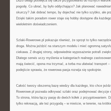
Dużo uwagi poświęca się także przygotowaniu do różnych warun
pogodę. Co ubrać, by było oddychająco? Jak planować nawadnianie
skurczy? Jak dobrać tempo, by dojechać nie tylko szybko, ale p
Dzięki takim poradom rower staje się hobby dostępne dla każdego,
wieloletnim doświadczeniem.
Szlaki-Rowerowe.pl pokazuje również, że sprzęt to tylko narzędzie
droga. Można jeździć na starszym modelu i mieć ogromną satysfakc
ciekawa. Z drugiej strony, odpowiednie wyposażenie potrafi zwię
Dlatego serwis uczy myślenia w kategoriach realnego zastosowan
mają świecić, opona ma trzymać, a torba ma ułatwiać transport – 
podejście sprawia, że rowerowa pasja rozwija się spokojnie.
Całość tworzy obszerną bazę wiedzy dla każdego, kto chce jeździć 
Rowerowe.pl pozwala odkrywać szlaki oraz podejmować decyzje s
To strona, która łączy pasję do dwóch kółek z przygotowaniem. Dz
tylko rekreacją, ale też przygodą – w mieście, w terenie, na krótkie