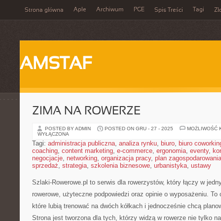
Aple
Archiwum
PGE
Tagi
Strona główna
Spis Treści
Zł
AMSTAF
ZIMA NA ROWERZE
POSTED BY ADMIN
POSTED ON GRU - 27 - 2025
MOŻLIWOŚĆ 
WYŁĄCZONA
Tagi:
administracja publiczna
,
analiza rynku
,
biuro
,
biuro coworkin
coaching
,
content marketing
,
e-commerce
,
ergonomia
,
eventy
,
ko
negocjacje
,
networking
,
organizacja pracy
,
plan zagospodarowani
sprzedaż
,
strategia
,
szkolenia biznesowe
,
urbanistyka
,
ustawy
Szlaki-Rowerowe.pl to serwis dla rowerzystów, który łączy w jedn
rowerowe, użyteczne podpowiedzi oraz opinie o wyposażeniu. To c
które lubią trenować na dwóch kółkach i jednocześnie chcą plano
Strona jest tworzona dla tych, którzy widzą w rowerze nie tylko na