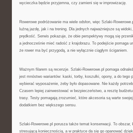
wycieczka będzie przyjemna, czy zamieni się w improwizację.
Rowerowe podróżowanie ma wiele odsłon, więc Szlaki-Rowerowe.p
luźną jazdę, jak i na trening. Dla jednych najważniejsze są widoki,
prędkość. Serwis pokazuje, że obie perspektywy mogą się przeni
a jednocześnie mieć radość z krajobrazu. To podejście pomaga un
że rower ma być przygodą, a nie wyłącznie ciągłym ściganiem.
Ważnym filarem są recenzje. Szlaki-Rowerowe.pl pomaga odnaleź
jest mnóstwo wariantów: kaski, torby, koszulki, opony, a do tego 
wybierać wyposażenie, żeby było dopasowane. Nie każdy potrzebu
Czasem lepiej zainwestować w bezpieczeństwo, a resztę budżetu
trasy. Testy pomagają zrozumieć, które akcesoria są warte swojej
dodatkiem bez większego sensu.
Szlaki-Rowerowe.pl porusza także temat konserwacji. To obszar, k
stresującą koniecznością, a w praktyce da się go opanować dzię