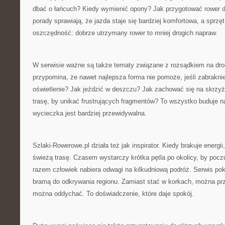
dbać o łańcuch? Kiedy wymienić opony? Jak przygotować rower d
porady sprawiają, że jazda staje się bardziej komfortowa, a sprzęt
oszczędność: dobrze utrzymany rower to mniej drogich napraw.
W serwisie ważne są także tematy związane z rozsądkiem na dro
przypomina, że nawet najlepsza forma nie pomoże, jeśli zabrakni
oświetlenie? Jak jeździć w deszczu? Jak zachować się na skrzy
trasę, by unikać frustrujących fragmentów? To wszystko buduje n
wycieczka jest bardziej przewidywalna.
Szlaki-Rowerowe.pl działa też jak inspirator. Kiedy brakuje energii
świeżą trasę. Czasem wystarczy krótka pętla po okolicy, by pocz
razem człowiek nabiera odwagi na kilkudniową podróż. Serwis po
bramą do odkrywania regionu. Zamiast stać w korkach, można prz
można oddychać. To doświadczenie, które daje spokój.