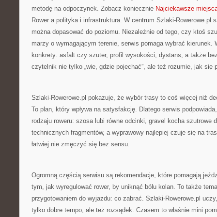
metodę na odpoczynek. Zobacz koniecznie
Najciekawsze miejsc
Rower a polityka i infrastruktura. W centrum Szlaki-Rowerowe.pl s
można dopasować do poziomu. Niezależnie od tego, czy ktoś szu
marzy o wymagającym terenie, serwis pomaga wybrać kierunek. W 
konkrety: asfalt czy szuter, profil wysokości, dystans, a także b
czytelnik nie tylko „wie, gdzie pojechać”, ale też rozumie, jak się
Szlaki-Rowerowe.pl pokazuje, że wybór trasy to coś więcej niż de
To plan, który wpływa na satysfakcję. Dlatego serwis podpowiada
rodzaju roweru: szosa lubi równe odcinki, gravel kocha szutrowe
technicznych fragmentów, a wyprawowy najlepiej czuje się na tr
łatwiej nie zmęczyć się bez sensu.
Ogromną częścią serwisu są rekomendacje, które pomagają jeździ
tym, jak wyregulować rower, by uniknąć bólu kolan. To także tem
przygotowaniem do wyjazdu: co zabrać. Szlaki-Rowerowe.pl uczy,
tylko dobre tempo, ale też rozsądek. Czasem to właśnie mini po