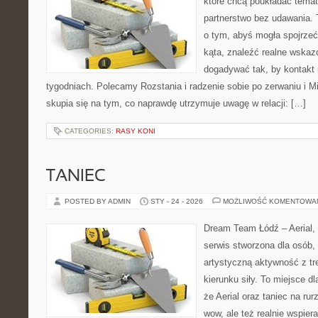
które chcą poukładać temat
partnerstwo bez udawania. 
o tym, abyś mogła spojrzeć
kąta, znaleźć realne wskaz
dogadywać tak, by kontakt n
tygodniach. Polecamy Rozstania i radzenie sobie po zerwaniu i Mi
skupia się na tym, co naprawdę utrzymuje uwagę w relacji: […]
CATEGORIES:
RASY KONI
TANIEC
POSTED BY ADMIN
STY - 24 - 2026
MOŻLIWOŚĆ KOMENTOWA
Dream Team Łódź – Aerial, 
serwis stworzona dla osób,
artystyczną aktywność z tre
kierunku siły. To miejsce dl
że Aerial oraz taniec na rurz
wow, ale też realnie wspie