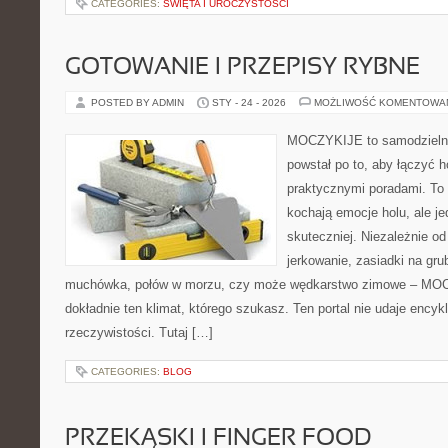
CATEGORIES:
ŚWIĘTA I UROCZYSTOŚCI
GOTOWANIE I PRZEPISY RYBNE
POSTED BY ADMIN
STY - 24 - 2026
MOŻLIWOŚĆ KOMENTOWA
MOCZYKIJE to samodzielny 
powstał po to, aby łączyć 
praktycznymi poradami. To 
kochają emocje holu, ale j
skuteczniej. Niezależnie od
jerkowanie, zasiadki na gru
muchówka, połów w morzu, czy może wędkarstwo zimowe – MO
dokładnie ten klimat, którego szukasz. Ten portal nie udaje encyk
rzeczywistości. Tutaj […]
CATEGORIES:
BLOG
PRZEKĄSKI I FINGER FOOD