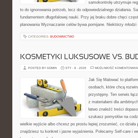
samokontrolę utrzymuje reg
to do ignorowania potrzeb, lecz do odpowiedzialnego działania. S
fundamentem długofalowej nauki. Przy jej braku dobre chęci częs
planowania Wyznaczanie celów bywa pomijane. Niektórzy młodzi l
CATEGORIES:
BUDOWNICTWO
KOSMETYKI LUKSUSOWE VS. B
POSTED BY ADMIN
STY - 8 - 2026
MOŻLIWOŚĆ KOMENTOWAN
Jak Się Malować to platfor
osobach, które chcą rozwi
przystępny. Ten serwis łąc
z materiałami dla ambitnyc
łatwo znaleźć treści dopaso
szukasz pomysłów na codzi
wielkie wyjście albo chcesz po prostu lepiej zrozumieć, co działa 
znajdziesz tu konkret i jasne wyjaśnienia. Polecamy Self-care i we