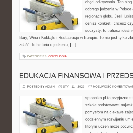
chęci odkrywania. Ten blo
dobrego jedzenia w Polsce
regionach globu. Jeśli lub
cenisz konkret i chcesz cz
soczysty, to trafiasz idealn
Bary, Wina i Koktajle i Restauracje w Europie. To nie jest tylko zbi
zdań”. To historia o jedzeniu, […]
CATEGORIES:
ONKOLOGIA
EDUKACJA FINANSOWA I PRZED
POSTED BY ADMIN
STY - 11 - 2026
MOŻLIWOŚĆ KOMENTOWA
sptopolka.pl to przyjazna 
szkole podstawowej najważ
pomysłom na ciekawe zajęc
codziennym rozwijaniu umie
którym uczeń może poćwicz