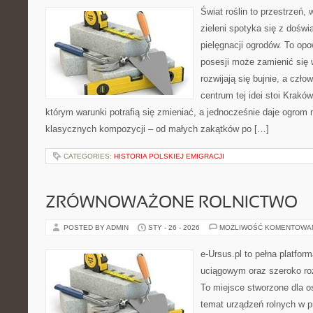
Świat roślin to przestrzeń, 
zieleni spotyka się z doświ
pielęgnacji ogrodów. To opo
posesji może zamienić się w
rozwijają się bujnie, a czł
centrum tej idei stoi Kraków 
którym warunki potrafią się zmieniać, a jednocześnie daje ogrom 
klasycznych kompozycji – od małych zakątków po […]
CATEGORIES:
HISTORIA POLSKIEJ EMIGRACJI
ZRÓWNOWAŻONE ROLNICTWO
POSTED BY ADMIN
STY - 26 - 2026
MOŻLIWOŚĆ KOMENTOWA
e-Ursus.pl to pełna platf
uciągowym oraz szeroko ro
To miejsce stworzone dla o
temat urządzeń rolnych w 