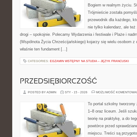
Bogiem w realnym życiu. St
Trójmieście została pomyśl
przewodnik dla każdego, kt
nie tylko kalendarz, ale te
drogi – spokojnie. Polecamy Wydarzenia i festiwale i Plaże i na
(Wspólnota Życia Chrześcijańskiego) kojarzy się wielu osobom z 
właśnie ten fundament […]
CATEGORIES:
EGZAMIN WSTĘPNY NA STUDIA – JĘZYK FRANCUSKI
PRZEDSIĘBIORCZOŚĆ
POSTED BY ADMIN
STY - 15 - 2026
MOŻLIWOŚĆ KOMENTOWA
To portal szkolny tworzony 
1–8 oraz liceum. Jeśli szuk
teorię na praktykę, a do t
powtórce przed sprawdzian
miejscu. Treści są przygot