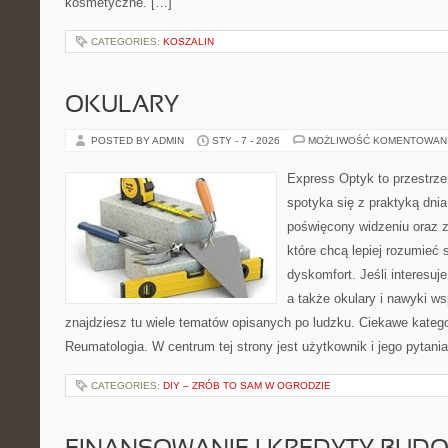
kosmetyczne. […]
CATEGORIES:
KOSZALIN
OKULARY
POSTED BY ADMIN
STY - 7 - 2026
MOŻLIWOŚĆ KOMENTOWAN
Express Optyk to przestrze
spotyka się z praktyką dni
poświęcony widzeniu oraz z
które chcą lepiej rozumieć 
dyskomfort. Jeśli interesuj
a także okulary i nawyki ws
znajdziesz tu wiele tematów opisanych po ludzku. Ciekawe kategor
Reumatologia. W centrum tej strony jest użytkownik i jego pytani
CATEGORIES:
DIY – ZRÓB TO SAM W OGRODZIE