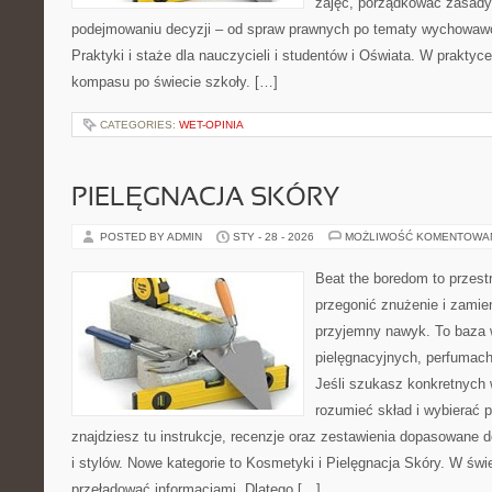
zajęć, porządkować zasad
podejmowaniu decyzji – od spraw prawnych po tematy wychowawc
Praktyki i staże dla nauczycieli i studentów i Oświata. W praktyce 
kompasu po świecie szkoły. […]
CATEGORIES:
WET-OPINIA
PIELĘGNACJA SKÓRY
POSTED BY ADMIN
STY - 28 - 2026
MOŻLIWOŚĆ KOMENTOWA
Beat the boredom to przest
przegonić znużenie i zamie
przyjemny nawyk. To baza 
pielęgnacyjnych, perfumach
Jeśli szukasz konkretnych
rozumieć skład i wybierać p
znajdziesz tu instrukcje, recenzje oraz zestawienia dopasowane 
i stylów. Nowe kategorie to Kosmetyki i Pielęgnacja Skóry. W świ
przeładować informacjami. Dlatego […]