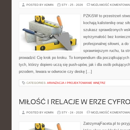
POSTED BY ADMIN
STY - 25 - 2026
MOŻLIWOŚĆ KOMENTOWA
PZKiSW to przestrzeń stwor
kochają kalistenikę oraz sił
szukasz sprawdzonych ws
wytrzymałość bez konieczn
profesjonalnej siłowni, a d
sprawniejszym ruchu, ta str
prowadzić Cię krok po kroku. To kompendium dla początkujących
tych, którzy dopiero uczą się push-upów, jak i dla osób polującyc
przodem, lewara w odwrocie czy deskę […]
CATEGORIES:
ARANŻACJA I PROJEKTOWANIE WNĘTRZ
MIŁOŚĆ I RELACJE W ERZE CYFR
POSTED BY ADMIN
STY - 24 - 2026
MOŻLIWOŚĆ KOMENTOWA
ZatrzymajFaceta.pl to przyj