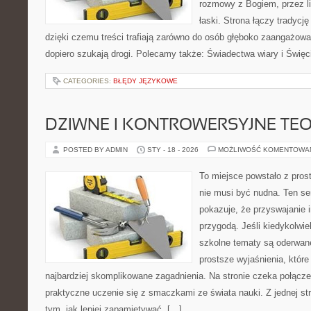
rozmowy z Bogiem, przez lit
łaski. Strona łączy tradycję
dzięki czemu treści trafiają zarówno do osób głęboko zaangażowan
dopiero szukają drogi. Polecamy także: Świadectwa wiary i Święc
CATEGORIES:
BŁĘDY JĘZYKOWE
DZIWNE I KONTROWERSYJNE TE
POSTED BY ADMIN
STY - 18 - 2026
MOŻLIWOŚĆ KOMENTOWA
To miejsce powstało z pros
nie musi być nudna. Ten s
pokazuje, że przyswajanie 
przygodą. Jeśli kiedykolwie
szkolne tematy są oderwane
prostsze wyjaśnienia, któr
najbardziej skomplikowane zagadnienia. Na stronie czeka połączen
praktyczne uczenie się z smaczkami ze świata nauki. Z jednej str
tym, jak lepiej zapamiętywać, […]