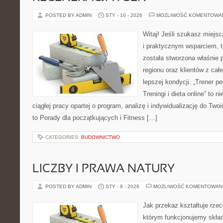
POSTED BY ADMIN
STY - 10 - 2026
MOŻLIWOŚĆ KOMENTOWA
Witaj! Jeśli szukasz miejsca
i praktycznym wsparciem, t
została stworzona właśnie 
regionu oraz klientów z cał
lepszej kondycji. „Trener pe
Treningi i dieta online” to n
ciągłej pracy opartej o program, analizę i indywidualizację do Two
to Porady dla początkujących i Fitness […]
CATEGORIES:
BUDOWNICTWO
LICZBY I PRAWA NATURY
POSTED BY ADMIN
STY - 9 - 2026
MOŻLIWOŚĆ KOMENTOWAN
Jak przekaz kształtuje rze
którym funkcjonujemy skład