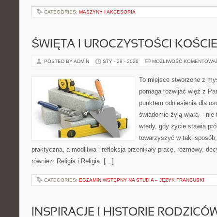
CATEGORIES:
MASZYNY I AKCESORIA
ŚWIĘTA I UROCZYSTOŚCI KOŚCI
POSTED BY ADMIN
STY - 29 - 2026
MOŻLIWOŚĆ KOMENTOWA
To miejsce stworzone z myś
pomaga rozwijać więź z Pan
punktem odniesienia dla osó
świadomie żyją wiarą – nie 
wtedy, gdy życie stawia prób
towarzyszyć w taki sposób
praktyczna, a modlitwa i refleksja przenikały pracę, rozmowy, dec
również: Religia i Religia. […]
CATEGORIES:
EGZAMIN WSTĘPNY NA STUDIA – JĘZYK FRANCUSKI
INSPIRACJE I HISTORIE RODZICÓ