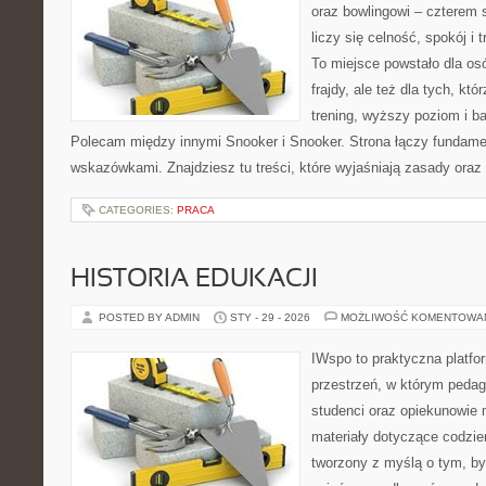
oraz bowlingowi – czterem 
liczy się celność, spokój i 
To miejsce powstało dla osó
frajdy, ale też dla tych, kt
trening, wyższy poziom i ba
Polecam między innymi Snooker i Snooker. Strona łączy fundame
wskazówkami. Znajdziesz tu treści, które wyjaśniają zasady oraz
CATEGORIES:
PRACA
HISTORIA EDUKACJI
POSTED BY ADMIN
STY - 29 - 2026
MOŻLIWOŚĆ KOMENTOWA
IWspo to praktyczna platfo
przestrzeń, w którym pedag
studenci oraz opiekunowie
materiały dotyczące codzie
tworzony z myślą o tym, b