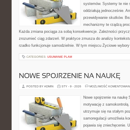
systemów. Systemy te nie s
oddziałują jednocześnie. Ana
przewidywanie skutków. Be
mechanizmy te rządzą proc
Każda zmiana pociąga za sobą konsekwencje. Zależności przyc
zrozumieć ciąg zdarzeń. W praktyce zmusza do analizy kontekst
rzadko funkcjonuje samodzielnie. W tym miejscu Życiowe wybory 
CATEGORIES:
USUWANIE PLAM
NOWE SPOJRZENIE NA NAUKĘ
POSTED BY ADMIN
STY - 9 - 2026
MOŻLIWOŚĆ KOMENTOWAN
Nowe spojrzenie na naukę 
motywację z samokontrolą.
utrzymuje się na stałym po
samoregulacji umożliwia ko
pojawia się zniechęcenie. 