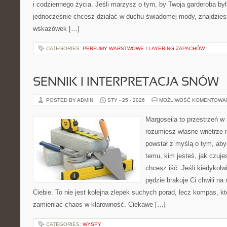
i codziennego życia. Jeśli marzysz o tym, by Twoja garderoba by
jednocześnie chcesz działać w duchu świadomej mody, znajdziesz
wskazówek […]
CATEGORIES:
PERFUMY WARSTWOWE I LAYERING ZAPACHÓW
SENNIK I INTERPRETACJA SNÓW
POSTED BY ADMIN
STY - 25 - 2026
MOŻLIWOŚĆ KOMENTOWA
Margoseila to przestrzeń w 
rozumiesz własne wnętrze n
powstał z myślą o tym, aby
temu, kim jesteś, jak czuje
chcesz iść. Jeśli kiedykolw
pędzie brakuje Ci chwili na
Ciebie. To nie jest kolejna zlepek suchych porad, lecz kompas, k
zamieniać chaos w klarowność. Ciekawe […]
CATEGORIES:
WYSPY