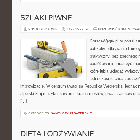
SZLAKI PIWNE
POSTED BY ADMIN
STY - 25 - 2026
MOŻLIWOŚĆ KOMENTOWA
GorąceWęgry.pl to portal tu
potrzeby odkrywania Europ
praktyczny, bez zbędnego n
podróżowanie musi być męc
które lubią układać wyjazdy
jednocześnie chcą zostawić
improwizację. W centrum uwagi są Republika Węgierska, jednak nat
alpejski kraj muzyki i kawiarni, kraina mostów, piwa i zamków oraz k
[…]
CATEGORIES:
SAMOLOTY PASAŻERSKIE
DIETA I ODŻYWIANIE