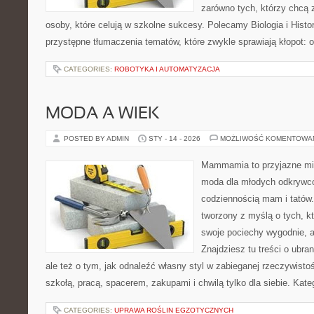
zarówno tych, którzy chcą 
osoby, które celują w szkolne sukcesy. Polecamy Biologia i Histor
przystępne tłumaczenia tematów, które zwykle sprawiają kłopot: 
CATEGORIES:
ROBOTYKA I AUTOMATYZACJA
MODA A WIEK
POSTED BY ADMIN
STY - 14 - 2026
MOŻLIWOŚĆ KOMENTOWA
Mammamia to przyjazne mie
moda dla młodych odkrywcó
codziennością mam i tatów.
tworzony z myślą o tych, kt
swoje pociechy wygodnie, a
Znajdziesz tu treści o ubra
ale też o tym, jak odnaleźć własny styl w zabieganej rzeczywist
szkołą, pracą, spacerem, zakupami i chwilą tylko dla siebie. Kate
CATEGORIES:
UPRAWA ROŚLIN EGZOTYCZNYCH