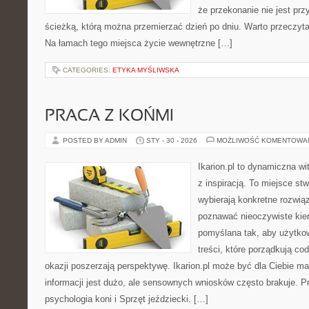
że przekonanie nie jest prz
ścieżką, którą można przemierzać dzień po dniu. Warto przeczytać
Na łamach tego miejsca życie wewnętrzne […]
CATEGORIES:
ETYKA MYŚLIWSKA
PRACA Z KOŃMI
POSTED BY ADMIN
STY - 30 - 2026
MOŻLIWOŚĆ KOMENTOWA
Ikarion.pl to dynamiczna wi
z inspiracją. To miejsce st
wybierają konkretne rozwią
poznawać nieoczywiste kier
pomyślana tak, aby użytkown
treści, które porządkują co
okazji poszerzają perspektywę. Ikarion.pl może być dla Ciebie m
informacji jest dużo, ale sensownych wniosków często brakuje. P
psychologia koni i Sprzęt jeździecki. […]