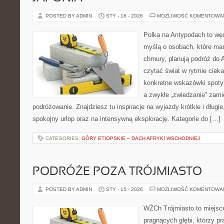
POSTED BY ADMIN
STY - 16 - 2026
MOŻLIWOŚĆ KOMENTOWA
Polka na Antypodach to wę
myślą o osobach, które marz
chmury, planują podróż do A
czytać świat w rytmie cieka
konkretne wskazówki spotyka
a zwykłe „zwiedzanie” zam
podróżowanie. Znajdziesz tu inspiracje na wyjazdy krótkie i dług
spokojny urlop oraz na intensywną eksplorację. Kategorie do […]
CATEGORIES:
GÓRY ETIOPSKIE – DACH AFRYKI WSCHODNIEJ
PODRÓŻE POZA TRÓJMIASTO
POSTED BY ADMIN
STY - 15 - 2026
MOŻLIWOŚĆ KOMENTOWA
WŻCh Trójmiasto to miejsce
pragnących głębi, którzy pr