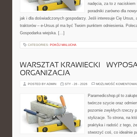
nadęcia, za to z naciskiem
poradniki zarówno dla now
jak i dla doświadczonych gospodarzy. Jeśli interesuje Cię Ursus, 
traktorów – e-Ursus.pl ma być Twoim punktem odniesienia. Polec
Gospodarka wiejska. […]
CATEGORIES:
POKÓJ MALUCHA
WARSZTAT KRAWIECKI – WYPOSAŻ
ORGANIZACJA
POSTED BY ADMIN
STY - 26 - 2026
MOŻLIWOŚĆ KOMENTOWA
Paramedicshop.pl to zakąte
twórcze szycie oraz odmieni
pozornie zwykłych rzeczy 
stylizacje. To strona, na któ
praktyka i radość z tego, 
stworzyć coś, co idealnie p