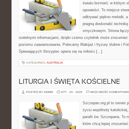
światu brzmień, w którym s
opowieści. To miejsce stwo
odkrywać piękno melodii, a 
pragną doskonalić technikę
smyczkowym. Strona łączy
rzetelnymi informacjami, dzięki czemu czytelnik może zrozumieć
poziomu zaawansowania. Polecamy Makijaż i fryzury ślubne i Fotog
Śpiewających Skrzypiec opiera się na miłości […]
CATEGORIES:
AUSTRALIA
LITURGIA I ŚWIĘTA KOŚCIELNE
POSTED BY ADMIN
STY - 20 - 2026
MOŻLIWOŚĆ KOMENTOWA
Szczepan.org.pl to serwis
życiu wspólnoty katolickiej
parafii św. Szczepana. To m
które chcą lepiej zrozumieć