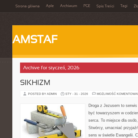
Aple
Archiwum
PGE
Tagi
Strona główna
Spis Treści
Zł
AMSTAF
Archive for styczeń, 2026
SIKHIZM
POSTED BY ADMIN
STY - 31 - 2026
MOŻLIWOŚĆ KOMENTOWA
Droga z Jezusem to serwis 
być towarzyszem w codzien
serca. To miejsce dla osób,
Stwórcy, umacniać przyjaź
sens w świetle Ewangelii. C