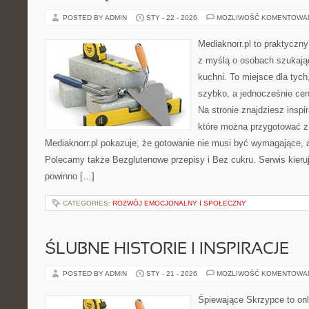
POSTED BY ADMIN
STY - 22 - 2026
MOŻLIWOŚĆ KOMENTOWA
Mediaknorr.pl to praktyczny
z myślą o osobach szukają
kuchni. To miejsce dla tyc
szybko, a jednocześnie ce
Na stronie znajdziesz inspi
które można przygotować z
Mediaknorr.pl pokazuje, że gotowanie nie musi być wymagające, 
Polecamy także Bezglutenowe przepisy i Bez cukru. Serwis kieruje
powinno […]
CATEGORIES:
ROZWÓJ EMOCJONALNY I SPOŁECZNY
ŚLUBNE HISTORIE I INSPIRACJE
POSTED BY ADMIN
STY - 21 - 2026
MOŻLIWOŚĆ KOMENTOWA
Śpiewające Skrzypce to on