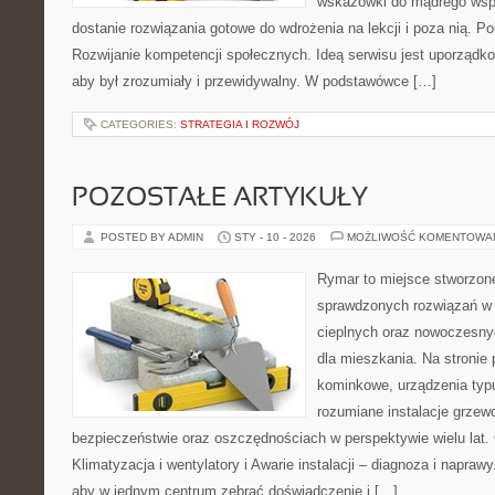
wskazówki do mądrego wsp
dostanie rozwiązania gotowe do wdrożenia na lekcji i poza nią. P
Rozwijanie kompetencji społecznych. Ideą serwisu jest uporządko
aby był zrozumiały i przewidywalny. W podstawówce […]
CATEGORIES:
STRATEGIA I ROZWÓJ
POZOSTAŁE ARTYKUŁY
POSTED BY ADMIN
STY - 10 - 2026
MOŻLIWOŚĆ KOMENTOWA
Rymar to miejsce stworzone
sprawdzonych rozwiązań w
cieplnych oraz nowoczesny
dla mieszkania. Na stronie
kominkowe, urządzenia typ
rozumiane instalacje grzew
bezpieczeństwie oraz oszczędnościach w perspektywie wielu lat. 
Klimatyzacja i wentylatory i Awarie instalacji – diagnoza i naprawy
aby w jednym centrum zebrać doświadczenie i […]