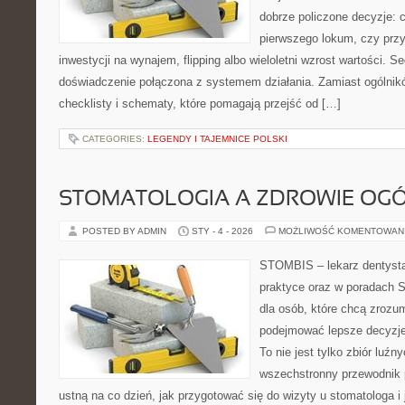
dobrze policzone decyzje: 
pierwszego lokum, czy przy 
inwestycji na wynajem, flipping albo wieloletni wzrost wartości. 
doświadczenie połączona z systemem działania. Zamiast ogólników
checklisty i schematy, które pomagają przejść od […]
CATEGORIES:
LEGENDY I TAJEMNICE POLSKI
STOMATOLOGIA A ZDROWIE OG
POSTED BY ADMIN
STY - 4 - 2026
MOŻLIWOŚĆ KOMENTOWAN
STOMBIS – lekarz dentysta
praktyce oraz w poradach S
dla osób, które chcą zrozum
podejmować lepsze decyzje
To nie jest tylko zbiór luź
wszechstronny przewodnik 
ustną na co dzień, jak przygotować się do wizyty u stomatologa i 