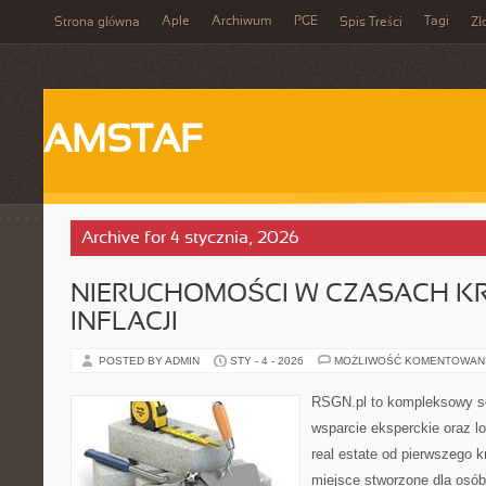
Aple
Archiwum
PGE
Tagi
Strona główna
Spis Treści
Zł
AMSTAF
Archive for 4 stycznia, 2026
NIERUCHOMOŚCI W CZASACH KR
INFLACJI
POSTED BY ADMIN
STY - 4 - 2026
MOŻLIWOŚĆ KOMENTOWAN
RSGN.pl to kompleksowy se
wsparcie eksperckie oraz l
real estate od pierwszego kr
miejsce stworzone dla osó