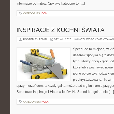
informacje od mitów. Ciekawe kategorie to […]
CATEGORIES:
DOM
INSPIRACJE Z KUCHNI ŚWIATA
POSTED BY ADMIN
STY - 4 - 2026
MOŻLIWOŚĆ KOMENTOWAN
Speed-Ice to miejsce, w kt
deserów spotyka się z dośw
tych, którzy chcą kręcić lo
które lubią poznawać nowe 
jedne porcje wychodzą kre
przekrystalizowane. Tu zimn
sprzymierzeńcem, a każdy gałka może stać się kulinarnią przygo
Sorbetowe inspiracje i Historia lodów. Na Speed-Ice gelato nie […]
CATEGORIES:
ROLKI