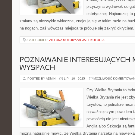
przyczyna wędrówek do ga
estetycznej. Najbardziej to
zmiany są niezwykle widoczne, znajdują się w takim razie na buzi
na nogach, zaś wówczas miejsca te próbuje się zakryć okryciem
CATEGORIES:
ZIELONA MOTORYZACJA I EKOLOGIA
POZNAWANIE INTERESUJĄCYCH M
WYSPACH
POSTED BY ADMIN
LIP - 10 - 2025
MOŻLIWOŚĆ KOMENTOWAN
Czy Wielka Brytania to ładn
Wielka Brytania nie jest zb
turystów, to jednakże możn
najważniejszym powodem ta
pewnością nie jest nieatrakc
Anglia albo Szkocja są fan
można naturalnie mówić, że Wielka Brytania narzeka na niewielką