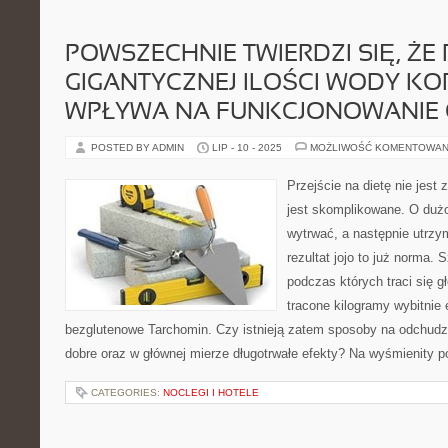
POWSZECHNIE TWIERDZI SIĘ, ŻE P
GIGANTYCZNEJ ILOŚCI WODY KO
WPŁYWA NA FUNKCJONOWANIE
POSTED BY ADMIN
LIP - 10 - 2025
MOŻLIWOŚĆ KOMENTOWAN
Przejście na dietę nie jest 
jest skomplikowane. O dużo t
wytrwać, a następnie utrzym
rezultat jojo to już norma. 
podczas których traci się gł
tracone kilogramy wybitnie
bezglutenowe Tarchomin. Czy istnieją zatem sposoby na odchudza
dobre oraz w głównej mierze długotrwałe efekty? Na wyśmienity 
CATEGORIES:
NOCLEGI I HOTELE