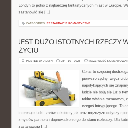
Londyn to jedno z najbardziej fantastycznych miast w Europie. Wa
zastanowić się […]
CATEGORIES:
RESTAURACJE ROMANTYCZNE
JEST DUŻO ISTOTNYCH RZECZY 
ŻYCIU
POSTED BY ADMIN
LIP - 10 - 2025
MOŻLIWOŚĆ KOMENTOWAN
Coraz to częściej dostrzeg
pierwszorzędny, wręcz ulub
napotykających się znajom
ludzie nie boją się już o t
takim właśnie rozmowom, c
czegoś intrygującego. To 
interesuje ludzi, zarówno kobiety jak oraz mężczyzn dotyczy sp
zmysłów partnera i doprowadzenie go do stanu rozkoszy. Dla kobi
zastanawiają […]