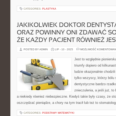
CATEGORIES:
PLASTYKA
JAKIKOLWIEK DOKTOR DENTYSTA
ORAZ POWINNY ONI ZDAWAĆ SO
ŻE KAŻDY PACJENT RÓWNIEŻ JES
POSTED BY ADMIN
LIP - 10 - 2025
MOŻLIWOŚĆ KOMENTOWAN
Jest to względnie pioniersk
triumfy dopiero od kilkuna
ludzie okazjonalnie chodzili
tylko wszyscy, którzy bólu s
dentystyczne bardzo rzadk
znieczulenia, a jeśli już, t
a niekiedy również niebezpieczne. Kiedyś takie były czasy, że s
oszczędzać pieniądze, a chory na tym tracił lub też to stomatolog 
CATEGORIES:
PODSTAWY MATEMATYKI