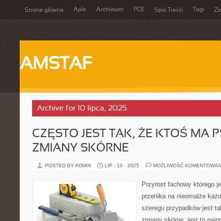
Aple
Archiwum
PGE
Tagi
Strona główna
Spis Treści
Zł
AMSTAF
Archive for 10 lipca, 2025
CZĘSTO JEST TAK, ŻE KTOŚ MA 
ZMIANY SKÓRNE
POSTED BY ADMIN
LIP - 10 - 2025
MOŻLIWOŚĆ KOMENTOWAN
Przyrost fachowy którego j
przenika na nieomalże każ
szeregu przypadków jest t
zmiany skórne, jest to naj