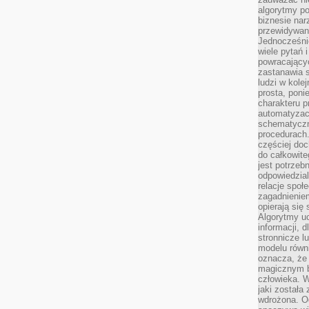
algorytmy po
biznesie nar
przewidywani
Jednocześnie
wiele pytań 
powracający
zastanawia s
ludzi w kole
prosta, poni
charakteru p
automatyzac
schematyczn
procedurach
częściej doc
do całkowite
jest potrzebn
odpowiedzial
relacje spo
zagadnieniem
opierają się 
Algorytmy u
informacji, d
stronnicze l
modelu równ
oznacza, że 
magicznym b
człowieka. W
jaki została
wdrożona. Od