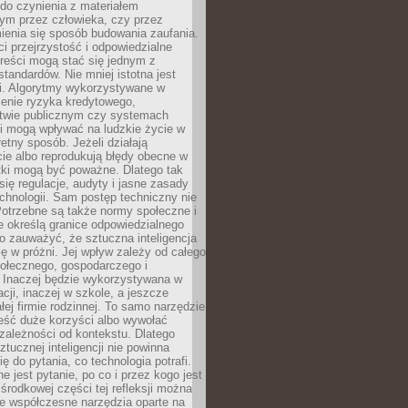
do czynienia z materiałem
ym przez człowieka, czy przez
ienia się sposób budowania zaufania.
i przejrzystość i odpowiedzialne
reści mogą stać się jednym z
tandardów. Nie mniej istotna jest
ki. Algorytmy wykorzystywane w
ocenie ryzyka kredytowego,
twie publicznym czy systemach
i mogą wpływać na ludzkie życie w
etny sposób. Jeżeli działają
cie albo reprodukują błędy obecne w
tki mogą być poważne. Dlatego tak
się regulacje, audyty i jasne zasady
chnologii. Sam postęp techniczny nie
Potrzebne są także normy społeczne i
e określą granice odpowiedzialnego
o zauważyć, że sztuczna inteligencja
się w próżni. Jej wpływ zależy od całego
połecznego, gospodarczego i
. Inaczej będzie wykorzystywana w
acji, inaczej w szkole, a jeszcze
łej firmie rodzinnej. To samo narzędzie
eść duże korzyści albo wywołać
zależności od kontekstu. Dlatego
ztucznej inteligencji nie powinna
ę do pytania, co technologia potrafi.
e jest pytanie, po co i przez kogo jest
rodkowej części tej refleksji można
że współczesne narzędzia oparte na