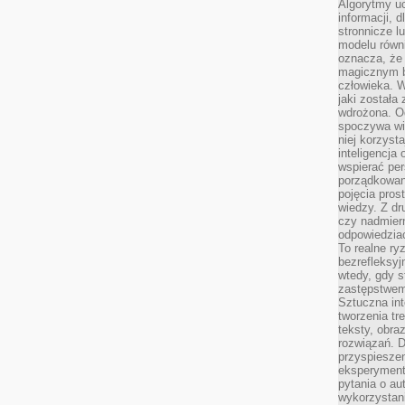
Algorytmy u
informacji, d
stronnicze l
modelu równ
oznacza, że 
magicznym b
człowieka. W
jaki została
wdrożona. Od
spoczywa wię
niej korzyst
inteligencja
wspierać pe
porządkowani
pojęcia pros
wiedzy. Z dru
czy nadmier
odpowiedziac
To realne ry
bezrefleksyj
wtedy, gdy s
zastępstwem 
Sztuczna int
tworzenia tr
teksty, obra
rozwiązań. D
przyspiesze
eksperyment
pytania o au
wykorzystani