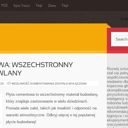
PGE
Tagi
Tagi
Spis Treści
Złoto
SUB
WA: WSZECHSTRONNY
Rozwój sztuc
WLANY
stał się jed
współczesne
niedawno dla
PŁYTA
025
MOŻLIWOŚĆ KOMENTOWANIA
ZOSTAŁA WYŁĄCZONA
kojarzona gł
CEMENTOWA:
WSZECHSTRONNY
skomplikowa
MATERIAŁ
Płyta cementowa to wszechstronny materiał budowlany,
przyszłością
BUDOWLANY
inteligencji
który znajduje zastosowanie w wielu dziedzinach.
milionów lud
wyszukiwark
Posiada wiele zalet, takich jak trwałość i odporność na
rekomendacji
warunki atmosferyczne. Odkryj więcej o tej popularnej
logistyce i 
eksperymente
płycie budowlanej!
rzeczywistoś