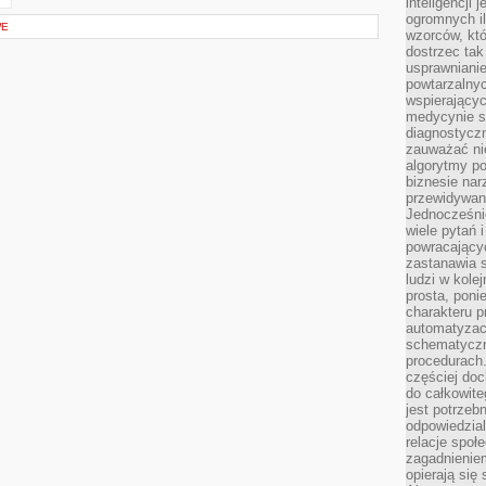
inteligencji 
ogromnych i
WE
wzorców, któ
dostrzec tak
usprawniani
powtarzalnyc
wspierający
medycynie s
diagnostycz
zauważać ni
algorytmy po
biznesie nar
przewidywani
Jednocześnie
wiele pytań 
powracający
zastanawia s
ludzi w kole
prosta, poni
charakteru p
automatyzac
schematyczn
procedurach
częściej doc
do całkowite
jest potrzebn
odpowiedzial
relacje spo
zagadnieniem
opierają się 