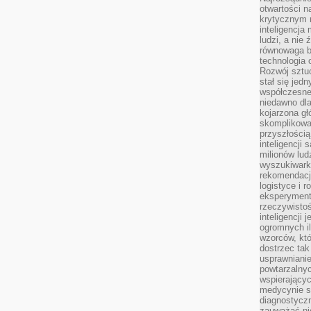
otwartości n
krytycznym 
inteligencja
ludzi, a nie
równowaga b
technologia
Rozwój sztuc
stał się jed
współczesne
niedawno dla
kojarzona gł
skomplikowa
przyszłością
inteligencji
milionów lud
wyszukiwark
rekomendacji
logistyce i 
eksperymente
rzeczywistoś
inteligencji 
ogromnych i
wzorców, któ
dostrzec tak
usprawniani
powtarzalnyc
wspierający
medycynie s
diagnostycz
zauważać ni