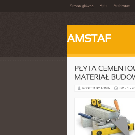
Aple
Archiwum
Strona główna
AMSTAF
PŁYTA CEMENTO
MATERIAŁ BUDO
POSTED BY ADMIN
KWI - 1 - 2