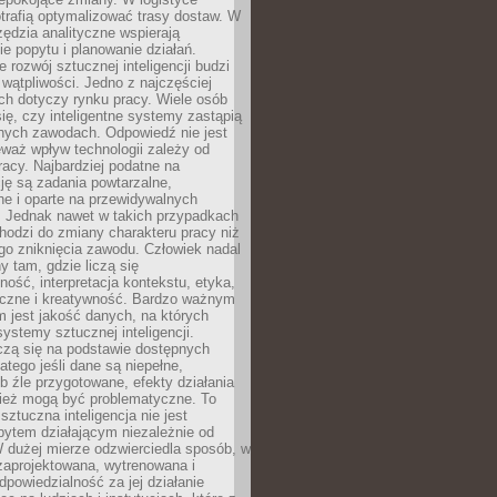
trafią optymalizować trasy dostaw. W
zędzia analityczne wspierają
e popytu i planowanie działań.
 rozwój sztucznej inteligencji budzi
i wątpliwości. Jedno z najczęściej
ch dotyczy rynku pracy. Wiele osób
ię, czy inteligentne systemy zastąpią
jnych zawodach. Odpowiedź nie jest
eważ wpływ technologii zależy od
racy. Najbardziej podatne na
ję są zadania powtarzalne,
e i oparte na przewidywalnych
. Jednak nawet w takich przypadkach
hodzi do zmiany charakteru pracy niż
go zniknięcia zawodu. Człowiek nadal
y tam, gdzie liczą się
ność, interpretacja kontekstu, etyka,
łeczne i kreatywność. Bardzo ważnym
 jest jakość danych, na których
systemy sztucznej inteligencji.
czą się na podstawie dostępnych
latego jeśli dane są niepełne,
ub źle przygotowane, efekty działania
ież mogą być problematyczne. To
sztuczna inteligencja nie jest
ytem działającym niezależnie od
 dużej mierze odzwierciedla sposób, w
 zaprojektowana, wytrenowana i
powiedzialność za jej działanie