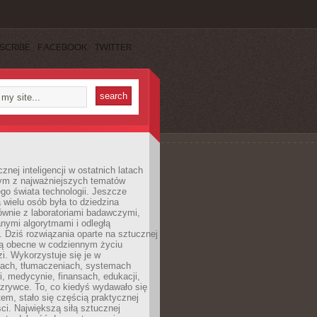
SCRIBE
FACEBOOK
TWITTER
znej inteligencji w ostatnich latach
nym z najważniejszych tematów
go świata technologii. Jeszcze
 wielu osób była to dziedzina
ównie z laboratoriami badawczymi,
nymi algorytmami i odległą
. Dziś rozwiązania oparte na sztucznej
 są obecne w codziennym życiu
zi. Wykorzystuje się je w
ach, tłumaczeniach, systemach
, medycynie, finansach, edukacji,
rozrywce. To, co kiedyś wydawało się
m, stało się częścią praktycznej
ci. Największą siłą sztucznej