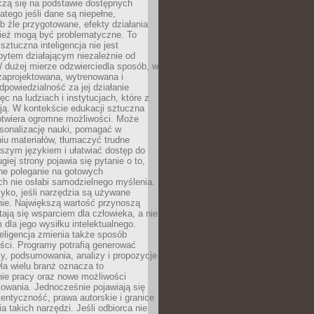
czą się na podstawie dostępnych
latego jeśli dane są niepełne,
ub źle przygotowane, efekty działania
ież mogą być problematyczne. To
sztuczna inteligencja nie jest
ytem działającym niezależnie od
 dużej mierze odzwierciedla sposób, w
 zaprojektowana, wytrenowana i
powiedzialność za jej działanie
c na ludziach i instytucjach, które z
ają. W kontekście edukacji sztuczna
 otwiera ogromne możliwości. Może
rsonalizację nauki, pomagać w
u materiałów, tłumaczyć trudne
tszym językiem i ułatwiać dostęp do
giej strony pojawia się pytanie o to,
ne poleganie na gotowych
h nie osłabi samodzielnego myślenia.
zyko, jeśli narzędzia są używane
nie. Największą wartość przynoszą
tają się wsparciem dla człowieka, a nie
dla jego wysiłku intelektualnego.
eligencja zmienia także sposób
eści. Programy potrafią generować
zy, podsumowania, analizy i propozycje
la wielu branż oznacza to
nie pracy oraz nowe możliwości
owania. Jednocześnie pojawiają się
tentyczność, prawa autorskie i granice
a takich narzędzi. Jeśli odbiorca nie