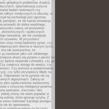
aniu globalnych problemów. Analiza
atycznych, optymalizacja zużycia
ieranie badań naukowych czy
nie odkryć medycznych to obszary, w
cjał tej technologii jest ogromny.
k pamiętać, że nie każda innowacja
ie prowadzi do dobra wspólnego.
wszystko zależy od priorytetów
h, ekonomicznych i społecznych.
daje narzędzia, ale nie zastępuje
ich używaniu. W przyszłości
nie coraz mniej będziemy pytać, czy
eligencja jest obecna w naszym życiu,
ę ona tak powszechna, że
y ją zauważać jako coś odrębnego.
niejsze okaże się pytanie o jakość tej
zy będzie wspierała człowieka, czy go
 Czy zwiększy dostęp do wiedzy, czy
równości. Czy pomoże w podejmowaniu
yzji, czy tylko przyspieszy błędy na
ę. Odpowiedzi na te pytania nie są
samych algorytmach. Zależą od
óry jako społeczeństwo wybierzemy.
owa o sztucznej inteligencji powinna
ona spokojnie, rzeczowo i bez
Z jednej strony nie warto popadać w
ną euforię, która ignoruje ryzyka. Z
ma sensu traktować każdego postępu
ia nie do opanowania.
jsze podejście polega na łączeniu