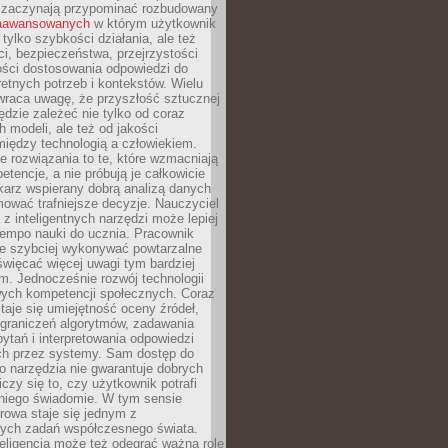
 zaczynają przypominać rozbudowany
zaawansowanych
w którym użytkownik
 tylko szybkości działania, ale też
i, bezpieczeństwa, przejrzystości
ości dostosowania odpowiedzi do
etnych potrzeb i kontekstów. Wielu
wraca uwagę, że przyszłość sztucznej
będzie zależeć nie tylko od coraz
 modeli, ale też od jakości
iędzy technologią a człowiekiem.
e rozwiązania to te, które wzmacniają
etencje, a nie próbują je całkowicie
karz wspierany dobrą analizą danych
ować trafniejsze decyzje. Nauczyciel
 z inteligentnych narzędzi może lepiej
empo nauki do ucznia. Pracownik
e szybciej wykonywać powtarzalne
święcać więcej uwagi tym bardziej
. Jednocześnie rozwój technologii
ch kompetencji społecznych. Coraz
taje się umiejętność oceny źródeł,
ograniczeń algorytmów, zadawania
ytań i interpretowania odpowiedzi
h przez systemy. Sam dostęp do
go narzędzia nie gwarantuje dobrych
iczy się to, czy użytkownik potrafi
 niego świadomie. W tym sensie
rowa staje się jednym z
zych zadań współczesnego świata.
eligencja może też odegrać ważną rolę