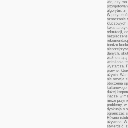
wie, czy ma 
przygotowan
algorytm, zm
W przyszłośc
oznaczanie t
kluczowych s
kwestia ety
rekrutacji, 
bezpieczeńs
rekomendacj
bardzo konkr
nieprzejrzyś
danych, sku
ważne stają 
wdrażania te
wystarcza. 
prawne, któr
użycia. Wart
nie rozwija 
otoczenia s
kulturowego
dużej korpor
inaczej w ma
może przyni
problemy, w 
dyskusja o s
ograniczać si
Równie istotn
używana. W ś
stwierdzić, 