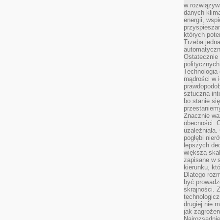
w rozwiązyw
danych klim
energii, wsp
przyspiesza
których poten
Trzeba jedna
automatyczn
Ostatecznie 
politycznyc
Technologia 
mądrości w 
prawdopodob
sztuczna int
bo stanie si
przestaniem
Znacznie waż
obecności. C
uzależniała.
pogłębi nie
lepszych dec
większą skal
zapisane w 
kierunku, kt
Dlatego rozm
być prowadz
skrajności. 
technologicz
drugiej nie 
jak zagrożen
Najrozsądnie