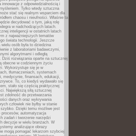
a innowacje z odpowiedzialnością i
myśleniem. Tylko wtedy sztuczna
 może stać się realnym wsparciem dla
 źródłem chaosu i nieufności. Właśnie ta
ędzie decydować o tym, jaką rolę
 odegra w nadchodzących latach.
znej inteligencji w ostatnich latach
nym z najważniejszych tematów
go świata technologii. Jeszcze
 wielu osób była to dziedzina
ównie z laboratoriami badawczymi,
nymi algorytmami i odległą
. Dziś rozwiązania oparte na sztucznej
 są obecne w codziennym życiu
zi. Wykorzystuje się je w
ach, tłumaczeniach, systemach
, medycynie, finansach, edukacji,
rozrywce. To, co kiedyś wydawało się
m, stało się częścią praktycznej
ci. Największą siłą sztucznej
jest zdolność do przetwarzania
lości danych oraz wykrywania
rych człowiek nie byłby w stanie
 szybko. Dzięki temu możliwe jest
e procesów, automatyzacja
h zadań i tworzenie narzędzi
ch decyzje w wielu branżach. W
ystemy analizujące obrazy
ne mogą pomagać lekarzom szybciej
epokojące zmiany. W logistyce