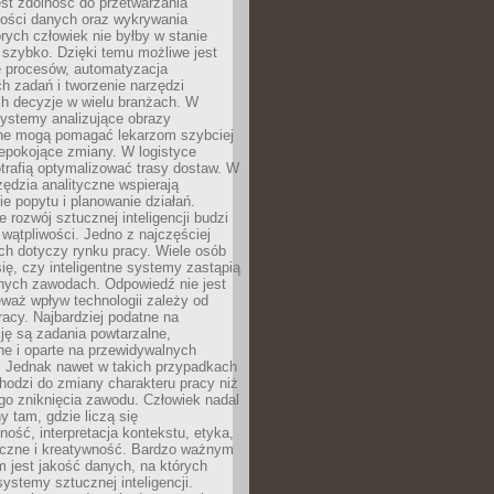
jest zdolność do przetwarzania
lości danych oraz wykrywania
rych człowiek nie byłby w stanie
 szybko. Dzięki temu możliwe jest
e procesów, automatyzacja
h zadań i tworzenie narzędzi
ch decyzje w wielu branżach. W
ystemy analizujące obrazy
ne mogą pomagać lekarzom szybciej
epokojące zmiany. W logistyce
trafią optymalizować trasy dostaw. W
zędzia analityczne wspierają
e popytu i planowanie działań.
 rozwój sztucznej inteligencji budzi
i wątpliwości. Jedno z najczęściej
ch dotyczy rynku pracy. Wiele osób
ię, czy inteligentne systemy zastąpią
jnych zawodach. Odpowiedź nie jest
eważ wpływ technologii zależy od
racy. Najbardziej podatne na
ję są zadania powtarzalne,
e i oparte na przewidywalnych
. Jednak nawet w takich przypadkach
hodzi do zmiany charakteru pracy niż
go zniknięcia zawodu. Człowiek nadal
y tam, gdzie liczą się
ność, interpretacja kontekstu, etyka,
łeczne i kreatywność. Bardzo ważnym
 jest jakość danych, na których
systemy sztucznej inteligencji.