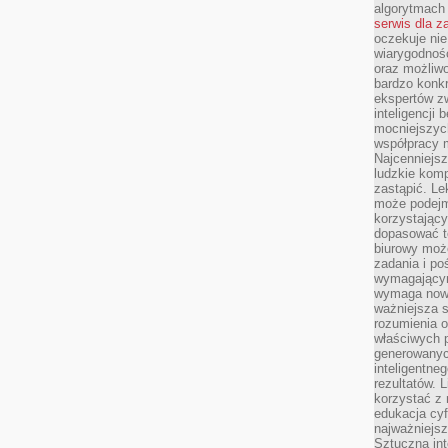
algorytmach
serwis dla 
oczekuje nie
wiarygodnośc
oraz możliw
bardzo konkr
ekspertów z
inteligencji 
mocniejszych
współpracy m
Najcenniejsz
ludzkie komp
zastąpić. Le
może podejm
korzystający
dopasować t
biurowy moż
zadania i po
wymagającym
wymaga nowy
ważniejsza s
rozumienia 
właściwych p
generowanyc
inteligentne
rezultatów. L
korzystać z
edukacja cyf
najważniejs
Sztuczna int