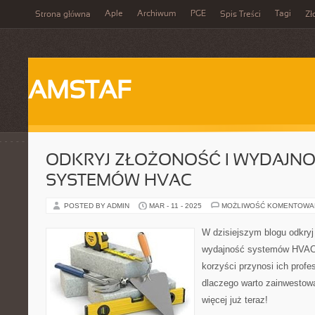
Aple
Archiwum
PGE
Tagi
Strona główna
Spis Treści
Zł
AMSTAF
ODKRYJ ZŁOŻONOŚĆ I WYDAJN
SYSTEMÓW HVAC
POSTED BY ADMIN
MAR - 11 - 2025
MOŻLIWOŚĆ KOMENTOWA
W dzisiejszym blogu odkryj
wydajność systemów HVAC. 
korzyści przynosi ich profe
dlaczego warto zainwestowa
więcej już teraz!