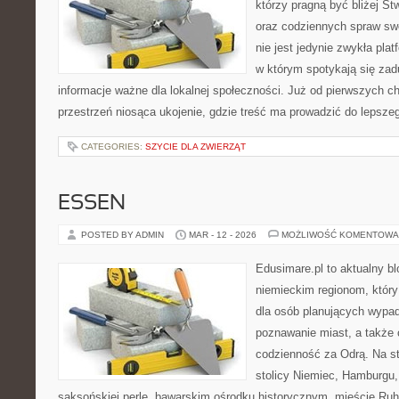
którzy pragną być bliżej St
oraz codziennych spraw swoj
nie jest jedynie zwykła plat
w którym spotykają się zad
informacje ważne dla lokalnej społeczności. Już od pierwszych ch
przestrzeń niosąca ukojenie, gdzie treść ma prowadzić do lepsze
CATEGORIES:
SZYCIE DLA ZWIERZĄT
ESSEN
POSTED BY ADMIN
MAR - 12 - 2026
MOŻLIWOŚĆ KOMENTOWA
Edusimare.pl to aktualny b
niemieckim regionom, któr
dla osób planujących wypa
poznawanie miast, a także 
codzienność za Odrą. Na str
stolicy Niemiec, Hamburgu,
saksońskiej perle, bawarskim ośrodku historycznym, mieście Ruhr