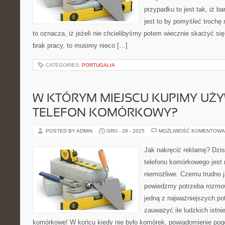
przypadku to jest tak, iż 
jest to by pomyśleć trochę
to oznacza, iż jeżeli nie chcielibyśmy potem wiecznie skarżyć się
brak pracy, to musimy nieco […]
CATEGORIES:
PORTUGALIA
W KTÓRYM MIEJSCU KUPIMY UŻ
TELEFON KOMÓRKOWY?
POSTED BY ADMIN
GRU - 28 - 2025
MOŻLIWOŚĆ KOMENTOWA
Jak nakręcić reklamę? Dzis
telefonu komórkowego jest 
niemożliwe. Czemu trudno j
powiedzmy potrzeba rozmow
jedną z najważniejszych po
zauważyć ile ludzkich istni
komórkowe! W końcu kiedy nie było komórek, powiadomienie pogo