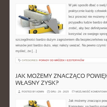
W jaki sposób dbać o swój 
praktycznie każdy człowiek
lecz przecież nie możemy 
przypadku ludzie bardzo do
zrobić, aby bez definitywn
korzystać ze swojego sprz
szczególności bardzo dużym zagrożeniem dla bezpieczeństwa są 
wirusów jest bardzo dużo, więc należy uważać. Na pewno czymś 
myśleć, że […]
CATEGORIES:
PORADY OD WRÓŻEK I EZOTERYKÓW
JAK MOŻEMY ZNACZĄCO POWIĘ
WŁASNY ZYSK?
POSTED BY ADMIN
GRU - 29 - 2025
MOŻLIWOŚĆ KOMENTOWA
Jak możemy znacząco pow
Komputery, są bardzo rozw