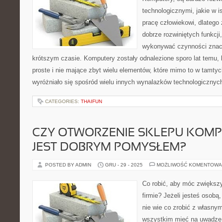
technologicznymi, jakie w 
pracę człowiekowi, dlatego
dobrze rozwiniętych funkcji,
wykonywać czynności znacz
krótszym czasie. Komputery zostały odnalezione sporo lat temu, 
proste i nie mające zbyt wielu elementów, które mimo to w tamty
wyróżniało się spośród wielu innych wynalazków technologicznyc
CATEGORIES:
THAIFUN
CZY OTWORZENIE SKLEPU KOM
JEST DOBRYM POMYSŁEM?
POSTED BY ADMIN
GRU - 29 - 2025
MOŻLIWOŚĆ KOMENTOWA
Co robić, aby móc zwiększ
firmie? Jeżeli jesteś osobą,
nie wie co zrobić z własny
wszystkim mieć na uwadze