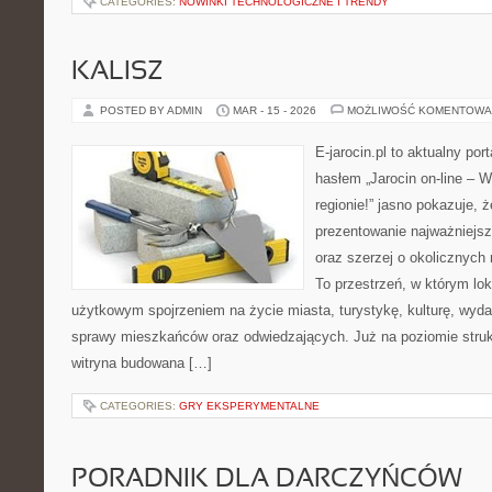
CATEGORIES:
NOWINKI TECHNOLOGICZNE I TRENDY
KALISZ
POSTED BY ADMIN
MAR - 15 - 2026
MOŻLIWOŚĆ KOMENTOWA
E-jarocin.pl to aktualny por
hasłem „Jarocin on-line – W
regionie!” jasno pokazuje, ż
prezentowanie najważniejszy
oraz szerzej o okolicznych 
To przestrzeń, w którym lok
użytkowym spojrzeniem na życie miasta, turystykę, kulturę, wydar
sprawy mieszkańców oraz odwiedzających. Już na poziomie strukt
witryna budowana […]
CATEGORIES:
GRY EKSPERYMENTALNE
PORADNIK DLA DARCZYŃCÓW