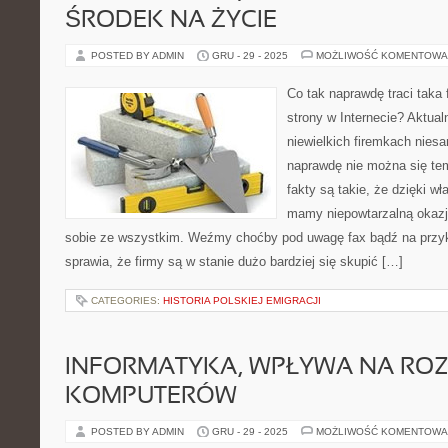
ŚRODEK NA ŻYCIE
POSTED BY ADMIN
GRU - 29 - 2025
MOŻLIWOŚĆ KOMENTOWA
Co tak naprawdę traci taka 
strony w Internecie? Aktua
niewielkich firemkach niesa
naprawdę nie można się tem
fakty są takie, że dzięki w
mamy niepowtarzalną okazję
sobie ze wszystkim. Weźmy choćby pod uwagę fax bądź na przykł
sprawia, że firmy są w stanie dużo bardziej się skupić […]
CATEGORIES:
HISTORIA POLSKIEJ EMIGRACJI
INFORMATYKA, WPŁYWA NA RO
KOMPUTERÓW
POSTED BY ADMIN
GRU - 29 - 2025
MOŻLIWOŚĆ KOMENTOWA