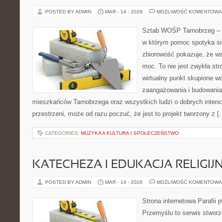
POSTED BY ADMIN
MAR - 14 - 2026
MOŻLIWOŚĆ KOMENTOWA
Sztab WOŚP Tarnobrzeg – G
w którym pomoc spotyka si
zbiorowość pokazuje, że w
moc. To nie jest zwykła str
wirtualny punkt skupione w
zaangażowania i budowania 
mieszkańców Tarnobrzega oraz wszystkich ludzi o dobrych intencja
przestrzeni, może od razu poczuć, że jest to projekt tworzony z [
CATEGORIES:
MUZYKA A KULTURA I SPOŁECZEŃSTWO
KATECHEZA I EDUKACJA RELIGIJ
POSTED BY ADMIN
MAR - 14 - 2026
MOŻLIWOŚĆ KOMENTOWA
Strona internetowa Parafii 
Przemyślu to serwis stworz