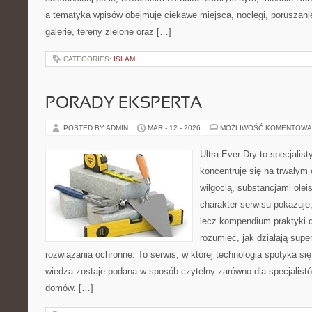
a tematyka wpisów obejmuje ciekawe miejsca, noclegi, poruszanie
galerie, tereny zielone oraz […]
CATEGORIES:
ISLAM
PORADY EKSPERTA
POSTED BY ADMIN
MAR - 12 - 2026
MOŻLIWOŚĆ KOMENTOWA
Ultra-Ever Dry to specjalist
koncentruje się na trwałym 
wilgocią, substancjami ole
charakter serwisu pokazuje, 
lecz kompendium praktyki dl
rozumieć, jak działają supe
rozwiązania ochronne. To serwis, w której technologia spotyka si
wiedza zostaje podana w sposób czytelny zarówno dla specjalistów,
domów. […]