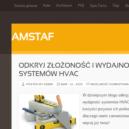
Aple
Archiwum
PGE
Tagi
Strona główna
Spis Treści
Zł
AMSTAF
ODKRYJ ZŁOŻONOŚĆ I WYDAJN
SYSTEMÓW HVAC
POSTED BY ADMIN
MAR - 11 - 2025
MOŻLIWOŚĆ KOMENTOWA
W dzisiejszym blogu odkryj
wydajność systemów HVAC. 
korzyści przynosi ich profe
dlaczego warto zainwestowa
więcej już teraz!