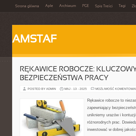
Aple
Archiwum
PGE
Tagi
Strona główna
Spis Treści
Zł
AMSTAF
RĘKAWICE ROBOCZE: KLUCZOW
BEZPIECZEŃSTWA PRACY
POSTED BY ADMIN
MAJ - 13 - 2025
MOŻLIWOŚĆ KOMENTOWA
Rękawice robocze to nieza
zapewniający bezpieczeńst
unikniemy urazów i kontuz
różnorodnych prac. Dowiedz
inwestować w dobrej jakości