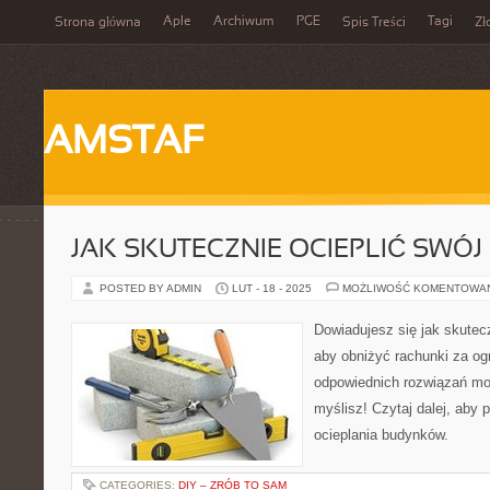
Aple
Archiwum
PGE
Tagi
Strona główna
Spis Treści
Zł
AMSTAF
JAK SKUTECZNIE OCIEPLIĆ SWÓ
POSTED BY ADMIN
LUT - 18 - 2025
MOŻLIWOŚĆ KOMENTOWA
Dowiadujesz się jak skutec
aby obniżyć rachunki za og
odpowiednich rozwiązań moż
myślisz! Czytaj dalej, aby
ocieplania budynków.
CATEGORIES:
DIY – ZRÓB TO SAM