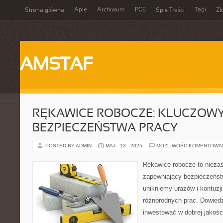
Aple
Archiwum
PGE
Tagi
Strona główna
Spis Treści
Zł
AMSTAF
RĘKAWICE ROBOCZE: KLUCZOW
BEZPIECZEŃSTWA PRACY
POSTED BY ADMIN
MAJ - 13 - 2025
MOŻLIWOŚĆ KOMENTOWA
Rękawice robocze to nieza
zapewniający bezpieczeńst
unikniemy urazów i kontuz
różnorodnych prac. Dowiedz
inwestować w dobrej jakości