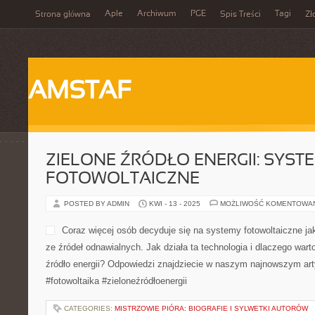
Aple
Archiwum
PGE
Tagi
Strona główna
Spis Treści
Zł
AMSTAF
ZIELONE ŹRÓDŁO ENERGII: SYST
FOTOWOLTAICZNE
POSTED BY ADMIN
KWI - 13 - 2025
MOŻLIWOŚĆ KOMENTOWA
Coraz więcej osób decyduje się na systemy fotowoltaiczne ja
ze źródeł odnawialnych. Jak działa ta technologia i dlaczego war
źródło energii? Odpowiedzi znajdziecie w naszym najnowszym art
#fotowoltaika #zieloneźródłoenergii
CATEGORIES:
MISTRZOWIE PIÓRA: BIOGRAFIE I SYLWETKI AUTORÓW