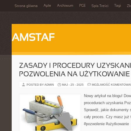
Aple
Archiwum
PGE
Tagi
Strona główna
Spis Treści
Zł
AMSTAF
ZASADY I PROCEDURY UZYSKAN
POZWOLENIA NA UŻYTKOWANIE
POSTED BY ADMIN
MAJ - 25 - 2025
MOŻLIWOŚĆ KOMENTOWA
Nowy artykuł na blogu! Dow
procedurach uzyskania Poz
Sprawdź, jakie dokumenty s
cały proces. Czy masz już
#pozwolenie #użytkowanie