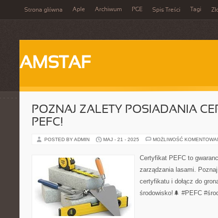
Aple
Archiwum
PGE
Tagi
Strona główna
Spis Treści
Zł
AMSTAF
POZNAJ ZALETY POSIADANIA CE
PEFC!
POSTED BY ADMIN
MAJ - 21 - 2025
MOŻLIWOŚĆ KOMENTOWA
Certyfikat PEFC to gwaranc
zarządzania lasami. Poznaj
certyfikatu i dołącz do gron
środowisko!🌲 #PEFC #śro