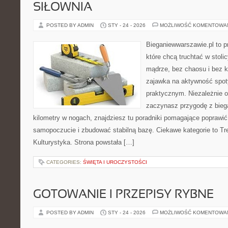
SIŁOWNIA
POSTED BY ADMIN
STY - 24 - 2026
MOŻLIWOŚĆ KOMENTOWA
Bieganiewwarszawie.pl to p
które chcą truchtać w stolic
mądrze, bez chaosu i bez ko
zajawka na aktywność spot
praktycznym. Niezależnie o
zaczynasz przygodę z bieg
kilometry w nogach, znajdziesz tu poradniki pomagające poprawi
samopoczucie i zbudować stabilną bazę. Ciekawe kategorie to Tr
Kulturystyka. Strona powstała […]
CATEGORIES:
ŚWIĘTA I UROCZYSTOŚCI
GOTOWANIE I PRZEPISY RYBNE
POSTED BY ADMIN
STY - 24 - 2026
MOŻLIWOŚĆ KOMENTOWA