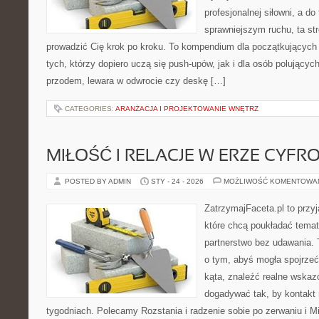
profesjonalnej siłowni, a d
sprawniejszym ruchu, ta str
prowadzić Cię krok po kroku. To kompendium dla początkujących
tych, którzy dopiero uczą się push-upów, jak i dla osób polującyc
przodem, lewara w odwrocie czy deskę […]
CATEGORIES:
ARANŻACJA I PROJEKTOWANIE WNĘTRZ
MIŁOŚĆ I RELACJE W ERZE CYFR
POSTED BY ADMIN
STY - 24 - 2026
MOŻLIWOŚĆ KOMENTOWA
ZatrzymajFaceta.pl to przyj
które chcą poukładać temat
partnerstwo bez udawania. 
o tym, abyś mogła spojrzeć
kąta, znaleźć realne wskaz
dogadywać tak, by kontakt n
tygodniach. Polecamy Rozstania i radzenie sobie po zerwaniu i Mi