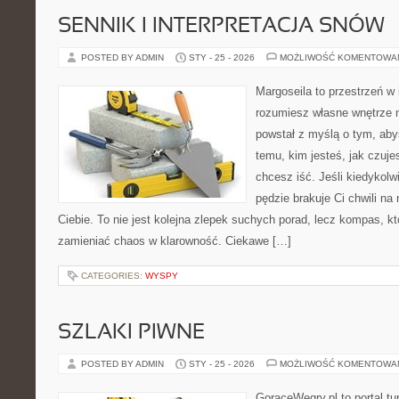
SENNIK I INTERPRETACJA SNÓW
POSTED BY ADMIN
STY - 25 - 2026
MOŻLIWOŚĆ KOMENTOWA
Margoseila to przestrzeń w 
rozumiesz własne wnętrze n
powstał z myślą o tym, aby
temu, kim jesteś, jak czuje
chcesz iść. Jeśli kiedykolw
pędzie brakuje Ci chwili na
Ciebie. To nie jest kolejna zlepek suchych porad, lecz kompas, k
zamieniać chaos w klarowność. Ciekawe […]
CATEGORIES:
WYSPY
SZLAKI PIWNE
POSTED BY ADMIN
STY - 25 - 2026
MOŻLIWOŚĆ KOMENTOWA
GorąceWęgry.pl to portal tu