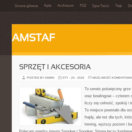
Aple
Archiwum
PGE
Tagi
Strona główna
Spis Treści
Zł
AMSTAF
SPRZĘT I AKCESORIA
POSTED BY ADMIN
STY - 29 - 2026
MOŻLIWOŚĆ KOMENTOWA
To serwis poświęcony grze 
oraz bowlingowi – czterem 
liczy się celność, spokój i 
To miejsce powstało dla osó
frajdy, ale też dla tych, kt
trening, wyższy poziom i ba
Polecam między innymi Snooker i Snooker. Strona łączy fundame