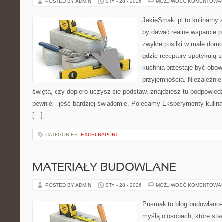
POSTED BY ADMIN
STY - 28 - 2026
MOŻLIWOŚĆ KOMENTOWA
JakieSmaki.pl to kulinarny s
by dawać realne wsparcie p
zwykłe posiłki w małe domo
gdzie receptury spotykają s
kuchnia przestaje być obowi
przyjemnością. Niezależnie
święta, czy dopiero uczysz się podstaw, znajdziesz tu podpowied
pewniej i jeść bardziej świadomie. Polecamy Eksperymenty kulina
[…]
CATEGORIES:
EXCELRAPORT
MATERIAŁY BUDOWLANE
POSTED BY ADMIN
STY - 28 - 2026
MOŻLIWOŚĆ KOMENTOWA
Pusmak to blog budowlano-
myślą o osobach, które sta