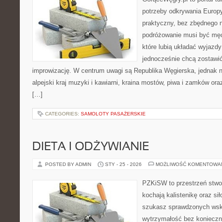
potrzeby odkrywania Europ
praktyczny, bez zbędnego n
podróżowanie musi być męc
które lubią układać wyjazdy
jednocześnie chcą zostawić
improwizację. W centrum uwagi są Republika Węgierska, jednak nat
alpejski kraj muzyki i kawiarni, kraina mostów, piwa i zamków oraz k
[…]
CATEGORIES:
SAMOLOTY PASAŻERSKIE
DIETA I ODŻYWIANIE
POSTED BY ADMIN
STY - 25 - 2026
MOŻLIWOŚĆ KOMENTOWA
PZKiSW to przestrzeń stwor
kochają kalistenikę oraz sił
szukasz sprawdzonych ws
wytrzymałość bez konieczn