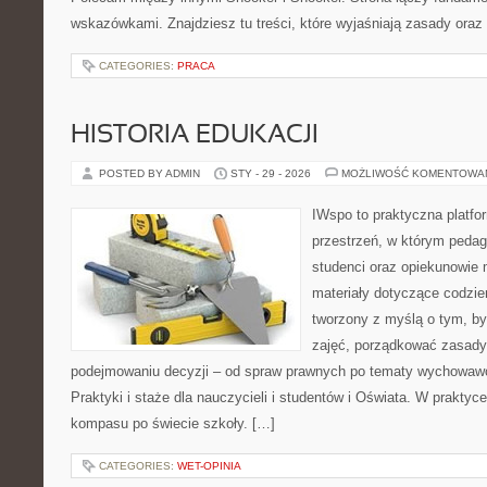
wskazówkami. Znajdziesz tu treści, które wyjaśniają zasady oraz
CATEGORIES:
PRACA
HISTORIA EDUKACJI
POSTED BY ADMIN
STY - 29 - 2026
MOŻLIWOŚĆ KOMENTOWA
IWspo to praktyczna platfo
przestrzeń, w którym pedag
studenci oraz opiekunowie
materiały dotyczące codzie
tworzony z myślą o tym, b
zajęć, porządkować zasad
podejmowaniu decyzji – od spraw prawnych po tematy wychowawc
Praktyki i staże dla nauczycieli i studentów i Oświata. W praktyce 
kompasu po świecie szkoły. […]
CATEGORIES:
WET-OPINIA