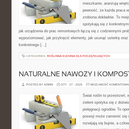
mieszkanie, aranżują wnętr
pewność, że każda praca w
zrobiona dokładnie. To mie
spotykają się z konkretnym
jak urządzenia do prac remontowych łączą się z codziennymi pro
wypoziomować, jak przykręcić elementy, jak usunąć usterkę oraz
konkretnego […]
CATEGORIES:
ROŚLINNA KUCHNIA DLA POCZĄTKUJĄCYCH
NATURALNE NAWOZY I KOMPOS
POSTED BY ADMIN
STY - 27 - 2026
MOŻLIWOŚĆ KOMENTOWA
Świat roślin to przestrzeń, 
zieleni spotyka się z doświ
pielęgnacji ogrodów. To opo
posesji może zamienić się w
rozwijają się bujnie, a czł