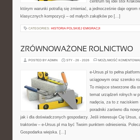
centrum tej idei stoi Kraków 
którym warunki potrafią się zmieniać, a jednocześnie daje ogrom 
klasycznych kompozycji – od małych zakątków po […]
CATEGORIES:
HISTORIA POLSKIEJ EMIGRACJI
ZRÓWNOWAŻONE ROLNICTWO
POSTED BY ADMIN
STY - 26 - 2026
MOŻLIWOŚĆ KOMENTOWA
e-Ursus.pl to pełna platf
uciągowym oraz szeroko ro
To miejsce stworzone dla o
temat urządzeń rolnych w 
nadęcia, za to z naciskiem
poradniki zarówno dla now
jak i dla doświadczonych gospodarzy. Jeśli interesuje Cię Ursus, 
traktorów – e-Ursus.pl ma być Twoim punktem odniesienia. Polec
Gospodarka wiejska. […]