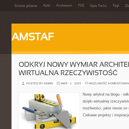
Aple
Archiwum
PGE
Tagi
Strona główna
Spis Treści
Zł
AMSTAF
ODKRYJ NOWY WYMIAR ARCHITE
WIRTUALNA RZECZYWISTOŚĆ
POSTED BY ADMIN
MAR - 2 - 2025
MOŻLIWOŚĆ KOMENTOWAN
Nowy artykuł na blogu - odk
dzięki wirtualnej rzeczywis
możliwości, jakie niesie ze 
Ciekawe projekty i inspirac