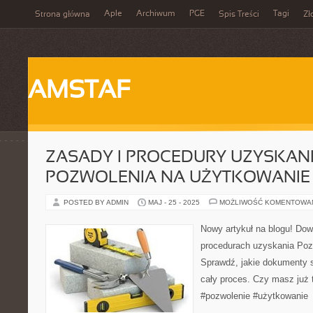
Aple
Archiwum
PGE
Tagi
Strona główna
Spis Treści
Zł
AMSTAF
ZASADY I PROCEDURY UZYSKAN
POZWOLENIA NA UŻYTKOWANIE
POSTED BY ADMIN
MAJ - 25 - 2025
MOŻLIWOŚĆ KOMENTOWA
Nowy artykuł na blogu! Dow
procedurach uzyskania Poz
Sprawdź, jakie dokumenty s
cały proces. Czy masz już
#pozwolenie #użytkowanie