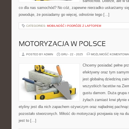
samochód. Dobrze, ale w t
co dla nas samochód? No cóż, zapewne nierzadko uskarżamy się
powoduje, że posiadamy go więcej, odnośnie tego […]
CATEGORIES:
MOBILNOŚĆ I PODRÓŻE Z LAPTOPEM
MOTORYZACJA W POLSCE
POSTED BY ADMIN
GRU - 22 - 2025
MOŻLIWOŚĆ KOMENTOWA
Chcemy posiadać pełne prze
efektywny oraz tym samym
jest globalną dziedziną zai
wszystkich facetów na Ziemi
gustu damom. Duża grupa m
żyłach zamiast krwi płynie 
etyliny jest dla nich zapachem ożywczym oraz najładniej pachną
pozostało stworzonych. Miłość do motoryzacji przejawia się na 
jest to […]