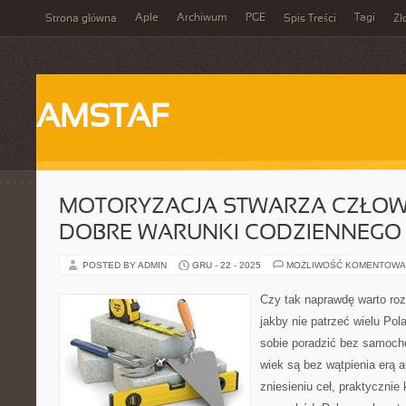
Aple
Archiwum
PGE
Tagi
Strona główna
Spis Treści
Zł
AMSTAF
MOTORYZACJA STWARZA CZŁOW
DOBRE WARUNKI CODZIENNEGO 
POSTED BY ADMIN
GRU - 22 - 2025
MOŻLIWOŚĆ KOMENTOWA
Czy tak naprawdę warto roz
jakby nie patrzeć wielu Po
sobie poradzić bez samoch
wiek są bez wątpienia erą a
zniesieniu ceł, praktycznie