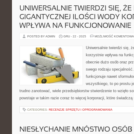
UNIWERSALNIE TWIERDZI SIĘ, ŻE 
GIGANTYCZNEJ ILOŚCI WODY KO
WPŁYWA NA FUNKCJONOWANIE
POSTED BY ADMIN
GRU - 22 - 2025
MOŻLIWOŚĆ KOMENTOWA
Uniwersalnie twierdzi się, ż
korzystnie wpływa na funk
obecnie dużo osób oraz prz
swego rodzaju specjalność.
funkcjonuje nawet sformułow
wszystkiego, to po prostu je
trudno zanotować, wiele przedsiębiorstw stwierdzenie to wzięło so
powstaje w takim razie coraz to więcej korporacji, które świadczą
CATEGORIES:
RECENZJE SPRZĘTU I OPROGRAMOWANIA
NIESŁYCHANIE MNÓSTWO OSÓB 