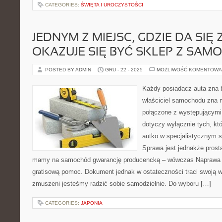
CATEGORIES:
ŚWIĘTA I UROCZYSTOŚCI
JEDNYM Z MIEJSC, GDZIE DA SIĘ
OKAZUJE SIĘ BYĆ SKLEP Z SA
POSTED BY ADMIN
GRU - 22 - 2025
MOŻLIWOŚĆ KOMENTOWA
Każdy posiadacz auta zna 
właściciel samochodu zna n
połączone z występującymi 
dotyczy wyłącznie tych, któr
autko w specjalistycznym 
Sprawa jest jednakże prost
mamy na samochód gwarancję producencką – wówczas Naprawa 
gratisową pomoc. Dokument jednak w ostateczności traci swoją 
zmuszeni jesteśmy radzić sobie samodzielnie. Do wyboru […]
CATEGORIES:
JAPONIA