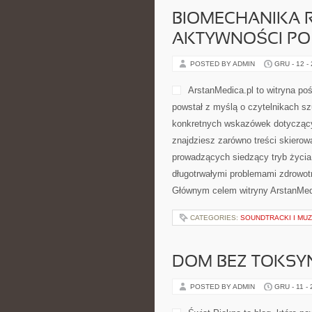
BIOMECHANIKA 
AKTYWNOŚCI PO
POSTED BY ADMIN
GRU - 12 -
ArstanMedica.pl to witryna poś
powstał z myślą o czytelnikach sz
konkretnych wskazówek dotyczącyc
znajdziesz zarówno treści skierow
prowadzących siedzący tryb życia,
długotrwałymi problemami zdrowotn
Głównym celem witryny ArstanMed
CATEGORIES:
SOUNDTRACKI I MU
DOM BEZ TOKSYN
POSTED BY ADMIN
GRU - 11 -