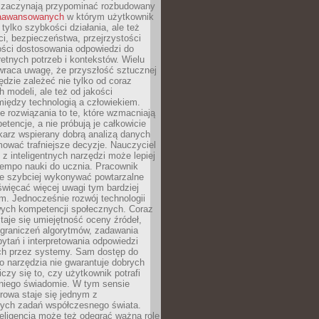
 zaczynają przypominać rozbudowany
zaawansowanych
w którym użytkownik
 tylko szybkości działania, ale też
i, bezpieczeństwa, przejrzystości
ości dostosowania odpowiedzi do
etnych potrzeb i kontekstów. Wielu
wraca uwagę, że przyszłość sztucznej
będzie zależeć nie tylko od coraz
 modeli, ale też od jakości
iędzy technologią a człowiekiem.
e rozwiązania to te, które wzmacniają
etencje, a nie próbują je całkowicie
karz wspierany dobrą analizą danych
ować trafniejsze decyzje. Nauczyciel
 z inteligentnych narzędzi może lepiej
empo nauki do ucznia. Pracownik
e szybciej wykonywać powtarzalne
święcać więcej uwagi tym bardziej
. Jednocześnie rozwój technologii
ch kompetencji społecznych. Coraz
taje się umiejętność oceny źródeł,
ograniczeń algorytmów, zadawania
ytań i interpretowania odpowiedzi
h przez systemy. Sam dostęp do
go narzędzia nie gwarantuje dobrych
iczy się to, czy użytkownik potrafi
 niego świadomie. W tym sensie
rowa staje się jednym z
zych zadań współczesnego świata.
eligencja może też odegrać ważną rolę