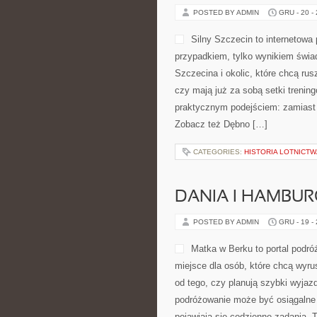
POSTED BY ADMIN
GRU - 20 -
Silny Szczecin to internetowa 
przypadkiem, tylko wynikiem świ
Szczecina i okolic, które chcą rus
czy mają już za sobą setki trenin
praktycznym podejściem: zamiast p
Zobacz też Dębno […]
CATEGORIES:
HISTORIA LOTNICTW
DANIA I HAMBUR
POSTED BY ADMIN
GRU - 19 -
Matka w Berku to portal podróż
miejsce dla osób, które chcą wyru
od tego, czy planują szybki wyjaz
podróżowanie może być osiągalne 
pojawiają się codzienne zadania. To