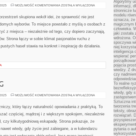
Algorytmy u
ZIELONE
 2025
MOŻLIWOŚĆ KOMENTOWANIA
ZOSTAŁA WYŁĄCZONA
informacji, d
SZLAKI
stronnicze l
I
modelu równ
HISTORIA
przestrzeń skupiona wokół idei, że sprawność nie jest
I
oznacza, że 
KULTURA
adomych wyborów. To miejsce powstało z myślą o osobach z
magicznym b
człowieka. W
zyć z miejsca – niezależnie od tego, czy dopiero zaczynają,
jaki została
wdrożona. Od
gów. Strona łączy w sobie klimat pasjonatów ruchu z
spoczywa wię
ustych haseł stawia na konkret i inspirację do działania.
niej korzyst
inteligencja
wspierać pe
porządkowani
pojęcia pros
A
wiedzy. Z dru
czy nadmier
odpowiedziac
To realne ry
G
bezrefleksyj
wtedy, gdy s
DANIA
 2025
MOŻLIWOŚĆ KOMENTOWANIA
ZOSTAŁA WYŁĄCZONA
zastępstwem 
I
Sztuczna int
HAMBURG
tworzenia tr
niczy, który łączy naturalność opowiadania z praktyką. To
teksty, obra
szać częściej, mądrzej i z większym spokojem, niezależnie
rozwiązań. D
przyspiesze
d, czy kilkutygodniową eskapadę. Strona pokazuje, że
eksperyment
nawet wtedy, gdy życie jest zabiegane, a w kalendarzu
pytania o au
wykorzystani
 nie jest wyłącznie zbiór relacji, lecz mapa inspiracji