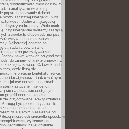
trafią optymalizować trasy dostaw. W
zędzia analityczne wspierają
e popytu i planowanie działań.
 rozwój sztucznej inteligencji budzi
i wątpliwości. Jedno z najczęściej
ch dotyczy rynku pracy. Wiele osób
ię, czy inteligentne systemy zastąpią
jnych zawodach. Odpowiedź nie jest
eważ wpływ technologii zależy od
racy. Najbardziej podatne na
ję są zadania powtarzalne,
e i oparte na przewidywalnych
. Jednak nawet w takich przypadkach
hodzi do zmiany charakteru pracy niż
go zniknięcia zawodu. Człowiek nadal
y tam, gdzie liczą się
ność, interpretacja kontekstu, etyka,
łeczne i kreatywność. Bardzo ważnym
 jest jakość danych, na których
systemy sztucznej inteligencji.
czą się na podstawie dostępnych
latego jeśli dane są niepełne,
ub źle przygotowane, efekty działania
ież mogą być problematyczne. To
sztuczna inteligencja nie jest
ytem działającym niezależnie od
 dużej mierze odzwierciedla sposób, w
 zaprojektowana, wytrenowana i
powiedzialność za jej działanie