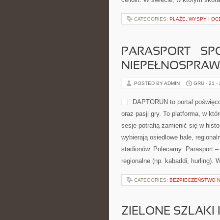
CATEGORIES:
PLAŻE, WYSPY I OC
PARASPORT – SP
NIEPEŁNOSPRAW
POSTED BY ADMIN
GRU - 21 -
DAPTORUN to portal poświęco
oraz pasji gry. To platforma, w któ
sesje potrafią zamienić się w hist
wybierają osiedlowe hale, regional
stadionów. Polecamy: Parasport – 
regionalne (np. kabaddi, hurling
CATEGORIES:
BEZPIECZEŃSTWO 
ZIELONE SZLAKI 