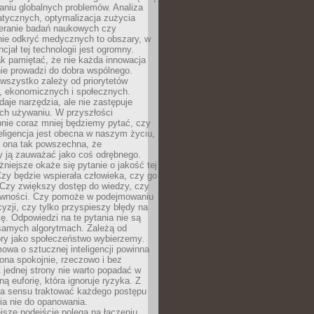
aniu globalnych problemów. Analiza
atycznych, optymalizacja zużycia
ieranie badań naukowych czy
nie odkryć medycznych to obszary, w
cjał tej technologii jest ogromny.
k pamiętać, że nie każda innowacja
ie prowadzi do dobra wspólnego.
wszystko zależy od priorytetów
h, ekonomicznych i społecznych.
daje narzędzia, ale nie zastępuje
ich używaniu. W przyszłości
nie coraz mniej będziemy pytać, czy
eligencja jest obecna w naszym życiu,
ę ona tak powszechna, że
y ją zauważać jako coś odrębnego.
niejsze okaże się pytanie o jakość tej
zy będzie wspierała człowieka, czy go
 Czy zwiększy dostęp do wiedzy, czy
równości. Czy pomoże w podejmowaniu
yzji, czy tylko przyspieszy błędy na
ę. Odpowiedzi na te pytania nie są
samych algorytmach. Zależą od
óry jako społeczeństwo wybierzemy.
owa o sztucznej inteligencji powinna
ona spokojnie, rzeczowo i bez
Z jednej strony nie warto popadać w
ną euforię, która ignoruje ryzyka. Z
ma sensu traktować każdego postępu
ia nie do opanowania.
jsze podejście polega na łączeniu