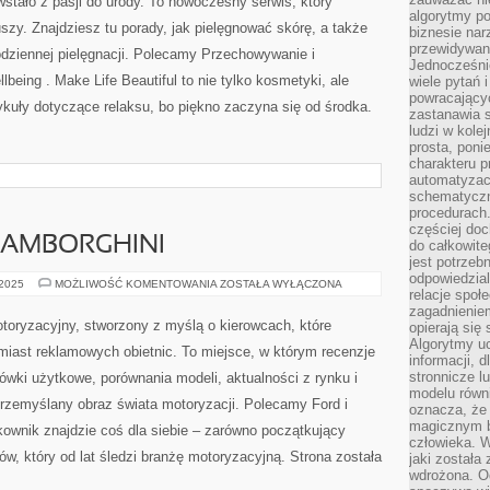
wstało z pasji do urody. To nowoczesny serwis, który
INNE
algorytmy po
TEMATY
uszy. Znajdziesz tu porady, jak pielęgnować skórę, a także
biznesie nar
przewidywani
codziennej pielęgnacji. Polecamy Przechowywanie i
Jednocześnie
ellbeing . Make Life Beautiful to nie tylko kosmetyki, ale
wiele pytań 
powracający
tykuły dotyczące relaksu, bo piękno zaczyna się od środka.
zastanawia s
ludzi w kole
prosta, poni
charakteru p
automatyzac
schematyczn
procedurach
częściej doc
LAMBORGHINI
do całkowite
jest potrzebn
odpowiedzial
VOLKSWAGEN
 2025
MOŻLIWOŚĆ KOMENTOWANIA
ZOSTAŁA WYŁĄCZONA
relacje spo
I
LAMBORGHINI
zagadnieniem
otoryzacyjny, stworzony z myślą o kierowcach, które
opierają się 
Algorytmy u
miast reklamowych obietnic. To miejsce, w którym recenzje
informacji, d
stronnicze l
ówki użytkowe, porównania modeli, aktualności z rynku i
modelu równ
przemyślany obraz świata motoryzacji. Polecamy Ford i
oznacza, że 
magicznym b
ownik znajdzie coś dla siebie – zarówno początkujący
człowieka. W
ów, który od lat śledzi branżę motoryzacyjną. Strona została
jaki została
wdrożona. Od