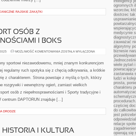
inteligencji 
ogromnych i
wzorców, któ
EANICZNE RAJSKIE ZAKĄTKI
dostrzec tak
usprawniani
powtarzalnyc
wspierający
ORT OSÓB Z
medycynie s
diagnostycz
NOŚCIAMI I BOKS
zauważać ni
algorytmy po
biznesie nar
PARASPORT
 2025
MOŻLIWOŚĆ KOMENTOWANIA
ZOSTAŁA WYŁĄCZONA
–
przewidywani
SPORT
Jednocześnie
OSÓB
ny sportowi niezawodowemu, mniej znanym konkurencjom
wiele pytań 
Z
NIEPEŁNOSPRAWNOŚCIAMI
powracający
rej regularny ruch spotyka się z chęcią odkrywania, a krótkie
I
zastanawia s
BOKS
orię z charakterem. Strona powstaje z myślą o tych, którzy
ludzi w kole
prosta, poni
ne rozgrywki i wewnętrzny ogień, zamiast wielkich
charakteru p
automatyzac
sport osób z niepełnosprawnościami i Sporty tradycyjne i
schematyczn
). W centrum DAPTORUN znajduje […]
procedurach
częściej doc
do całkowite
NA DRODZE
jest potrzebn
odpowiedzial
relacje spo
zagadnieniem
I HISTORIA I KULTURA
opierają się 