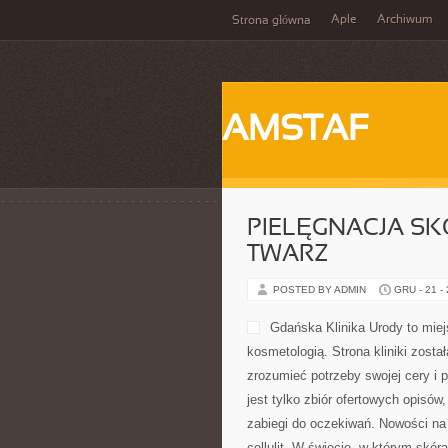
Aple
Archiwum
Strona główna
AMSTAF
PIELĘGNACJA SKÓ
TWARZ
POSTED BY ADMIN
GRU - 21 -
Gdańska Klinika Urody to mie
kosmetologią. Strona kliniki zost
zrozumieć potrzeby swojej cery i
jest tylko zbiór ofertowych opisów
zabiegi do oczekiwań. Nowości na 
cellulit. W świecie, w którym skór