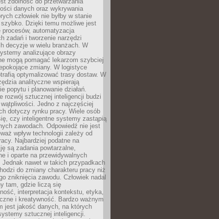
jest zdolność do przetwarzania
lości danych oraz wykrywania
rych człowiek nie byłby w stanie
 szybko. Dzięki temu możliwe jest
e procesów, automatyzacja
h zadań i tworzenie narzędzi
ch decyzje w wielu branżach. W
ystemy analizujące obrazy
ne mogą pomagać lekarzom szybciej
epokojące zmiany. W logistyce
trafią optymalizować trasy dostaw. W
zędzia analityczne wspierają
e popytu i planowanie działań.
 rozwój sztucznej inteligencji budzi
i wątpliwości. Jedno z najczęściej
ch dotyczy rynku pracy. Wiele osób
ię, czy inteligentne systemy zastąpią
jnych zawodach. Odpowiedź nie jest
eważ wpływ technologii zależy od
racy. Najbardziej podatne na
ję są zadania powtarzalne,
e i oparte na przewidywalnych
. Jednak nawet w takich przypadkach
hodzi do zmiany charakteru pracy niż
go zniknięcia zawodu. Człowiek nadal
y tam, gdzie liczą się
ność, interpretacja kontekstu, etyka,
łeczne i kreatywność. Bardzo ważnym
 jest jakość danych, na których
systemy sztucznej inteligencji.