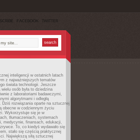
SCRIBE
FACEBOOK
TWITTER
znej inteligencji w ostatnich latach
nym z najważniejszych tematów
go świata technologii. Jeszcze
 wielu osób była to dziedzina
ównie z laboratoriami badawczymi,
nymi algorytmami i odległą
. Dziś rozwiązania oparte na sztucznej
 są obecne w codziennym życiu
zi. Wykorzystuje się je w
ach, tłumaczeniach, systemach
, medycynie, finansach, edukacji,
rozrywce. To, co kiedyś wydawało się
m, stało się częścią praktycznej
ci. Największą siłą sztucznej