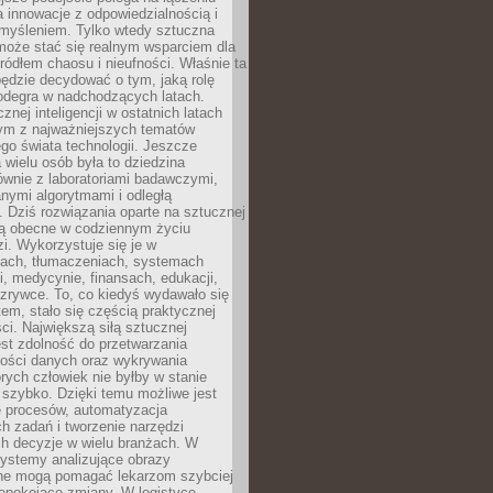
a innowacje z odpowiedzialnością i
myśleniem. Tylko wtedy sztuczna
 może stać się realnym wsparciem dla
 źródłem chaosu i nieufności. Właśnie ta
ędzie decydować o tym, jaką rolę
 odegra w nadchodzących latach.
znej inteligencji w ostatnich latach
nym z najważniejszych tematów
go świata technologii. Jeszcze
 wielu osób była to dziedzina
ównie z laboratoriami badawczymi,
nymi algorytmami i odległą
. Dziś rozwiązania oparte na sztucznej
 są obecne w codziennym życiu
zi. Wykorzystuje się je w
ach, tłumaczeniach, systemach
, medycynie, finansach, edukacji,
rozrywce. To, co kiedyś wydawało się
m, stało się częścią praktycznej
ci. Największą siłą sztucznej
jest zdolność do przetwarzania
lości danych oraz wykrywania
rych człowiek nie byłby w stanie
 szybko. Dzięki temu możliwe jest
e procesów, automatyzacja
h zadań i tworzenie narzędzi
ch decyzje w wielu branżach. W
ystemy analizujące obrazy
ne mogą pomagać lekarzom szybciej
epokojące zmiany. W logistyce