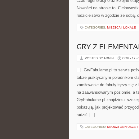
czas regeneracji oraz kolejne etap
Nowości na stronie to: Ciekawostk
rodzicielstwo w zgodzie ze sobą,
CATEGORIES:
MIEJSCA I LOKALE
GRY Z ELEMENT
POSTED BY ADMIN
GRU - 12 -
GryFabularne.pl to serwis poś
także praktycznym poradnikom dla
zamiłowanie do fabuły łączy się 
na zaawansowanym poziomie, a ta
GryFabularne.pl znajdziesz szczeg
pokazują, jak projektować przygod
radzić […]
CATEGORIES:
MŁODZI GENIUSZE I