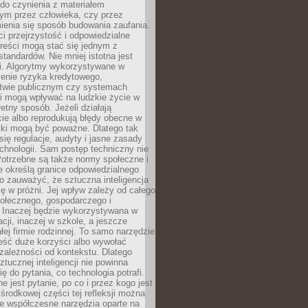
do czynienia z materiałem
ym przez człowieka, czy przez
ienia się sposób budowania zaufania.
i przejrzystość i odpowiedzialne
reści mogą stać się jednym z
tandardów. Nie mniej istotna jest
ki. Algorytmy wykorzystywane w
ocenie ryzyka kredytowego,
twie publicznym czy systemach
i mogą wpływać na ludzkie życie w
etny sposób. Jeżeli działają
cie albo reprodukują błędy obecne w
tki mogą być poważne. Dlatego tak
się regulacje, audyty i jasne zasady
chnologii. Sam postęp techniczny nie
Potrzebne są także normy społeczne i
e określą granice odpowiedzialnego
o zauważyć, że sztuczna inteligencja
się w próżni. Jej wpływ zależy od całego
połecznego, gospodarczego i
. Inaczej będzie wykorzystywana w
acji, inaczej w szkole, a jeszcze
łej firmie rodzinnej. To samo narzędzie
eść duże korzyści albo wywołać
zależności od kontekstu. Dlatego
ztucznej inteligencji nie powinna
ę do pytania, co technologia potrafi.
e jest pytanie, po co i przez kogo jest
rodkowej części tej refleksji można
że współczesne narzędzia oparte na