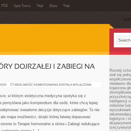
PGE
Tagi
Tagi
Spis Treści
Złoto
SUB
RY DOJRZAŁEJ I ZABIEGI NA
Rozwój sztuc
stał się jed
współczesne
niedawno dla
PIELĘGNACJA
 2025
MOŻLIWOŚĆ KOMENTOWANIA
ZOSTAŁA WYŁĄCZONA
kojarzona gł
SKÓRY
DOJRZAŁEJ
skomplikowa
I
jsce, w którym estetyczna medycyna spotyka się z
przyszłością
ZABIEGI
NA
inteligencji
ała pomyślana jako kompendium dla osób, które chcą lepiej
TWARZ
milionów lud
 podejmować świadome decyzje dotyczące zabiegów. To nie
wyszukiwark
rekomendacji
, ale mapa możliwości, dzięki której łatwiej dopasować
logistyce i 
eksperymente
stronie to Terapie hormonalne a skóra i Zabiegi redukujące
rzeczywistoś
a codziennie mierzy […]