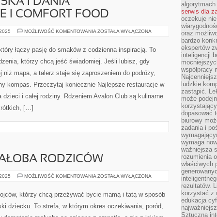
SKA I DANIA
algorytmach
serwis dla 
 I COMFORT FOOD
oczekuje nie
wiarygodnośc
KUCHNIA
 2025
MOŻLIWOŚĆ KOMENTOWANIA
ZOSTAŁA WYŁĄCZONA
oraz możliw
KARAIBSKA
bardzo konkr
I
DANIA
ekspertów z
 który łączy pasję do smaków z codzienną inspiracją. To
JEDNOGARNKOWE
inteligencji 
I
zenia, którzy chcą jeść świadomiej. Jeśli lubisz, gdy
mocniejszych
COMFORT
FOOD
współpracy m
j niż mapa, a talerz staje się zaproszeniem do podróży,
Najcenniejsz
ludzkie komp
ny kompas. Przeczytaj koniecznie Najlepsze restauracje w
zastąpić. Le
 dzieci i całej rodziny. Rdzeniem Avalon Club są kulinarne
może podejm
korzystający
rótkich, […]
dopasować t
biurowy moż
zadania i po
wymagającym
wymaga nowy
ważniejsza s
rozumienia 
 ŻAŁOBA RODZICÓW
właściwych p
generowanyc
STRATA
 2025
MOŻLIWOŚĆ KOMENTOWANIA
ZOSTAŁA WYŁĄCZONA
inteligentne
CIĄŻY
rezultatów. L
I
ŻAŁOBA
korzystać z
ojców, którzy chcą przeżywać bycie mamą i tatą w sposób
RODZICÓW
edukacja cyf
iski dziecku. To strefa, w którym okres oczekiwania, poród,
najważniejs
Sztuczna int