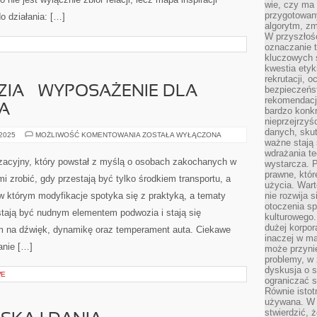
wie, czy ma 
przygotowan
o działania: […]
algorytm, zm
W przyszłośc
oznaczanie t
kluczowych s
kwestia ety
rekrutacji, 
ZIA – WYPOSAŻENIE DLA
bezpieczeńs
rekomendacj
A
bardzo konkr
nieprzejrzyś
danych, sku
GARAŻ
 2025
MOŻLIWOŚĆ KOMENTOWANIA
ZOSTAŁA WYŁĄCZONA
ważne stają 
I
NARZĘDZIA
wdrażania te
–
yzacyjny, który powstał z myślą o osobach zakochanych w
wystarcza. 
WYPOSAŻENIE
DLA
prawne, któr
i zrobić, gdy przestają być tylko środkiem transportu, a
MAJSTERKOWICZA
użycia. Wart
w którym modyfikacje spotyka się z praktyką, a tematy
nie rozwija 
otoczenia s
tają być nudnym elementem podwozia i stają się
kulturowego
dużej korpor
na dźwięk, dynamikę oraz temperament auta. Ciekawe
inaczej w ma
anie […]
może przyni
problemy, w 
dyskusja o s
WE
ograniczać si
Równie istotn
używana. W ś
stwierdzić, 