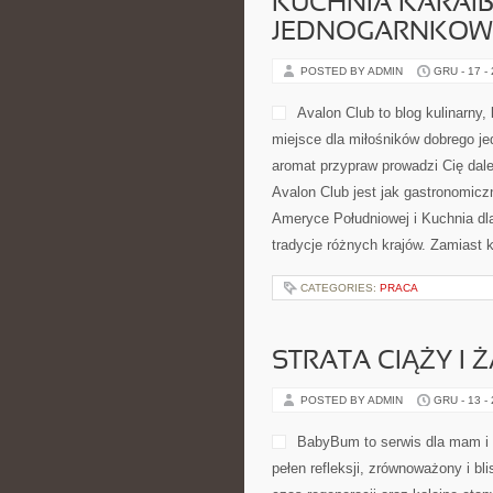
KUCHNIA KARAIB
JEDNOGARNKOWE
POSTED BY ADMIN
GRU - 17 -
Avalon Club to blog kulinarny,
miejsce dla miłośników dobrego jed
aromat przypraw prowadzi Cię dale
Avalon Club jest jak gastronomicz
Ameryce Południowej i Kuchnia dla
tradycje różnych krajów. Zamiast k
CATEGORIES:
PRACA
STRATA CIĄŻY I
POSTED BY ADMIN
GRU - 13 -
BabyBum to serwis dla mam i 
pełen refleksji, zrównoważony i bl