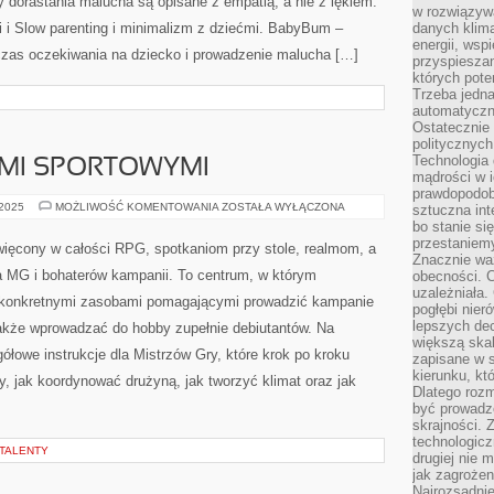
y dorastania malucha są opisane z empatią, a nie z lękiem.
w rozwiązyw
i i Slow parenting i minimalizm z dziećmi. BabyBum –
danych klim
energii, wsp
 czas oczekiwania na dziecko i prowadzenie malucha […]
przyspiesza
których poten
Trzeba jedna
automatyczn
Ostatecznie 
politycznyc
Technologia 
AMI SPORTOWYMI
mądrości w 
prawdopodob
GRY
 2025
MOŻLIWOŚĆ KOMENTOWANIA
ZOSTAŁA WYŁĄCZONA
sztuczna int
Z
bo stanie si
ELEMENTAMI
przestaniem
SPORTOWYMI
więcony w całości RPG, spotkaniom przy stole, realmom, a
Znacznie waż
 MG i bohaterów kampanii. To centrum, w którym
obecności. C
uzależniała.
z konkretnymi zasobami pomagającymi prowadzić kampanie
pogłębi nie
lepszych dec
kże wprowadzać do hobby zupełnie debiutantów. Na
większą skal
ółowe instrukcje dla Mistrzów Gry, które krok po kroku
zapisane w 
kierunku, kt
y, jak koordynować drużyną, jak tworzyć klimat oraz jak
Dlatego rozm
być prowadz
skrajności. 
technologicz
 TALENTY
drugiej nie 
jak zagrożen
Najrozsądnie