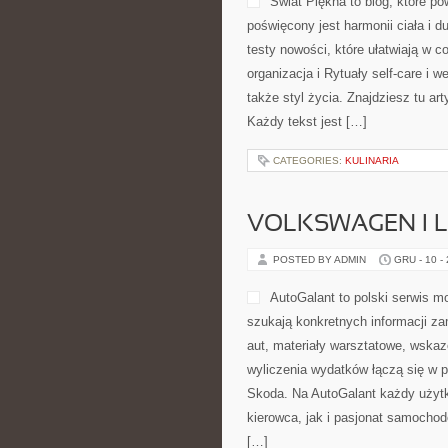
Świat Piękna to blog, które po
poświęcony jest harmonii ciała i d
testy nowości, które ułatwiają w 
organizacja i Rytuały self-care i w
także styl życia. Znajdziesz tu ar
Każdy tekst jest […]
CATEGORIES:
KULINARIA
VOLKSWAGEN I 
POSTED BY ADMIN
GRU - 10 -
AutoGalant to polski serwis m
szukają konkretnych informacji za
aut, materiały warsztatowe, wskaz
wyliczenia wydatków łączą się w 
Skoda. Na AutoGalant każdy użytk
kierowca, jak i pasjonat samochod
[…]