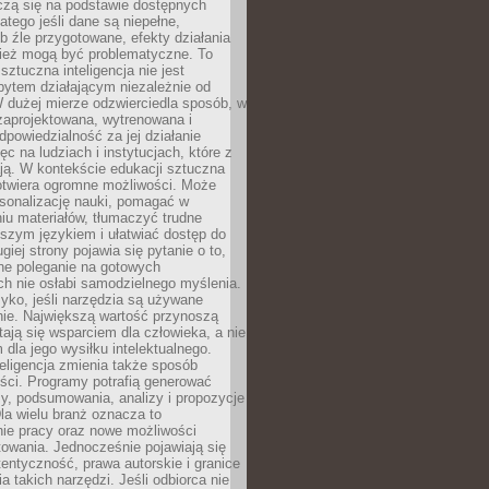
czą się na podstawie dostępnych
latego jeśli dane są niepełne,
ub źle przygotowane, efekty działania
ież mogą być problematyczne. To
sztuczna inteligencja nie jest
ytem działającym niezależnie od
 dużej mierze odzwierciedla sposób, w
 zaprojektowana, wytrenowana i
powiedzialność za jej działanie
c na ludziach i instytucjach, które z
ają. W kontekście edukacji sztuczna
 otwiera ogromne możliwości. Może
rsonalizację nauki, pomagać w
u materiałów, tłumaczyć trudne
tszym językiem i ułatwiać dostęp do
giej strony pojawia się pytanie o to,
ne poleganie na gotowych
h nie osłabi samodzielnego myślenia.
zyko, jeśli narzędzia są używane
nie. Największą wartość przynoszą
tają się wsparciem dla człowieka, a nie
dla jego wysiłku intelektualnego.
eligencja zmienia także sposób
eści. Programy potrafią generować
zy, podsumowania, analizy i propozycje
la wielu branż oznacza to
nie pracy oraz nowe możliwości
owania. Jednocześnie pojawiają się
tentyczność, prawa autorskie i granice
a takich narzędzi. Jeśli odbiorca nie