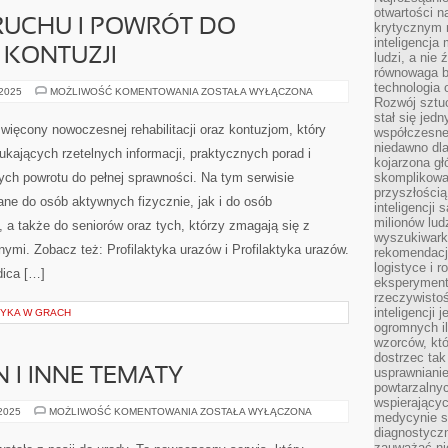
otwartości n
RUCHU I POWRÓT DO
krytycznym 
inteligencja
 KONTUZJI
ludzi, a nie
równowaga b
technologia
BIOMECHANIKA
 2025
MOŻLIWOŚĆ KOMENTOWANIA
ZOSTAŁA WYŁĄCZONA
Rozwój sztuc
RUCHU
I
stał się jed
POWRÓT
więcony nowoczesnej rehabilitacji oraz kontuzjom, który
współczesne
DO
AKTYWNOŚCI
niedawno dla
ukających rzetelnych informacji, praktycznych porad i
PO
kojarzona gł
KONTUZJI
h powrotu do pełnej sprawności. Na tym serwisie
skomplikowa
przyszłością
ane do osób aktywnych fizycznie, jak i do osób
inteligencji
milionów lud
 a także do seniorów oraz tych, którzy zmagają się z
wyszukiwark
ymi. Zobacz też: Profilaktyka urazów i Profilaktyka urazów.
rekomendacji
logistyce i 
ica […]
eksperymente
rzeczywistoś
inteligencji 
ZYKA W GRACH
ogromnych i
wzorców, któ
dostrzec tak
usprawniani
 I INNE TEMATY
powtarzalnyc
wspierający
DOM
 2025
MOŻLIWOŚĆ KOMENTOWANIA
ZOSTAŁA WYŁĄCZONA
medycynie s
BEZ
diagnostycz
TOKSYN
I
zauważać ni