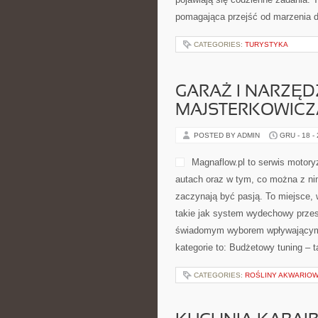
pomagająca przejść od marzenia d
CATEGORIES:
TURYSTYKA
GARAŻ I NARZĘD
MAJSTERKOWICZ
POSTED BY ADMIN
GRU - 18 -
Magnaflow.pl to serwis motor
autach oraz w tym, co można z nim
zaczynają być pasją. To miejsce, 
takie jak system wydechowy przes
świadomym wyborem wpływającym 
kategorie to: Budżetowy tuning – t
CATEGORIES:
ROŚLINY AKWARIO