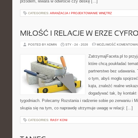
przodem, lewara w odwrocie czy deskę […]
CATEGORIES:
ARANŻACJA I PROJEKTOWANIE WNĘTRZ
MIŁOŚĆ I RELACJE W ERZE CYFR
POSTED BY ADMIN
STY - 24 - 2026
MOŻLIWOŚĆ KOMENTOWA
ZatrzymajFaceta.pl to przyj
które chcą poukładać temat
partnerstwo bez udawania. 
o tym, abyś mogła spojrzeć
kąta, znaleźć realne wskaz
dogadywać tak, by kontakt n
tygodniach. Polecamy Rozstania i radzenie sobie po zerwaniu i Mi
skupia się na tym, co naprawdę utrzymuje uwagę w relacji: […]
CATEGORIES:
RASY KONI