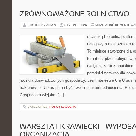
ZRÓWNOWAŻONE ROLNICTWO
POSTED BY ADMIN
STY - 26 - 2026
MOŻLIWOŚĆ KOMENTOWA
e-Ursus.pl to pełna platf
uciągowym oraz szeroko ro
To miejsce stworzone dla o
temat urządzeń rolnych w 
nadęcia, za to z naciskiem
poradniki zarówno dla now
jak i dla doświadczonych gospodarzy. Jeśli interesuje Cię Ursus, 
traktorów – e-Ursus.pl ma być Twoim punktem odniesienia. Polec
Gospodarka wiejska. […]
CATEGORIES:
POKÓJ MALUCHA
WARSZTAT KRAWIECKI – WYPOSAŻ
ORGANIZACJA