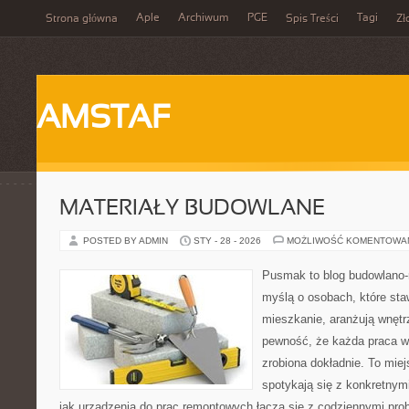
Aple
Archiwum
PGE
Tagi
Strona główna
Spis Treści
Zł
AMSTAF
MATERIAŁY BUDOWLANE
POSTED BY ADMIN
STY - 28 - 2026
MOŻLIWOŚĆ KOMENTOWA
Pusmak to blog budowlano-
myślą o osobach, które sta
mieszkanie, aranżują wnętr
pewność, że każda praca w
zrobiona dokładnie. To mie
spotykają się z konkretnym
jak urządzenia do prac remontowych łączą się z codziennymi pro