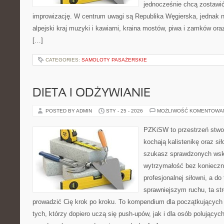
jednocześnie chcą zostawić
improwizację. W centrum uwagi są Republika Węgierska, jednak nat
alpejski kraj muzyki i kawiarni, kraina mostów, piwa i zamków oraz k
[…]
CATEGORIES:
SAMOLOTY PASAŻERSKIE
DIETA I ODŻYWIANIE
POSTED BY ADMIN
STY - 25 - 2026
MOŻLIWOŚĆ KOMENTOWA
PZKiSW to przestrzeń stwor
kochają kalistenikę oraz sił
szukasz sprawdzonych ws
wytrzymałość bez konieczn
profesjonalnej siłowni, a d
sprawniejszym ruchu, ta str
prowadzić Cię krok po kroku. To kompendium dla początkujących
tych, którzy dopiero uczą się push-upów, jak i dla osób polującyc