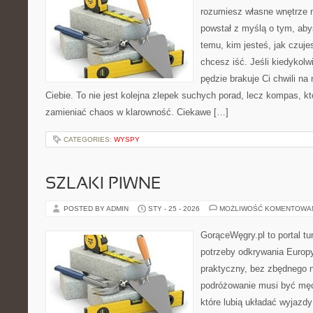
rozumiesz własne wnętrze n
powstał z myślą o tym, aby
temu, kim jesteś, jak czuje
chcesz iść. Jeśli kiedykolw
pędzie brakuje Ci chwili na
Ciebie. To nie jest kolejna zlepek suchych porad, lecz kompas, k
zamieniać chaos w klarowność. Ciekawe […]
CATEGORIES:
WYSPY
SZLAKI PIWNE
POSTED BY ADMIN
STY - 25 - 2026
MOŻLIWOŚĆ KOMENTOWA
GorąceWęgry.pl to portal tu
potrzeby odkrywania Europ
praktyczny, bez zbędnego n
podróżowanie musi być męc
które lubią układać wyjazdy