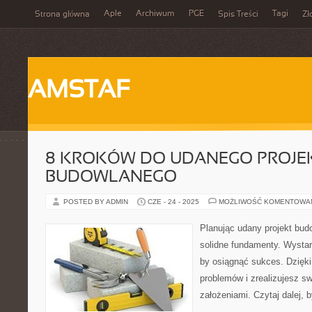
Aple
Archiwum
PGE
Tagi
Strona główna
Spis Treści
Zł
AMSTAF
8 KROKÓW DO UDANEGO PROJE
BUDOWLANEGO
POSTED BY ADMIN
CZE - 24 - 2025
MOŻLIWOŚĆ KOMENTOWA
Planując udany projekt bud
solidne fundamenty. Wystar
by osiągnąć sukces. Dzięki
problemów i zrealizujesz sw
założeniami. Czytaj dalej, 