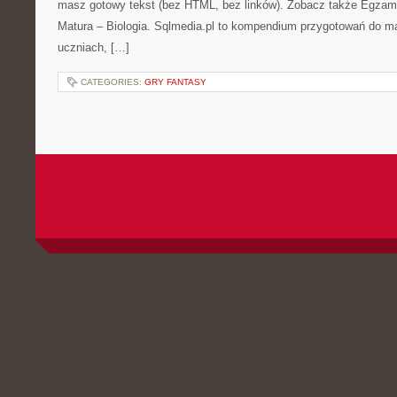
masz gotowy tekst (bez HTML, bez linków). Zobacz także Egzamin
Matura – Biologia. Sqlmedia.pl to kompendium przygotowań do m
uczniach, […]
CATEGORIES:
GRY FANTASY