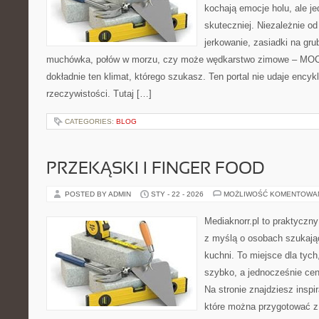
kochają emocje holu, ale j
skuteczniej. Niezależnie od
jerkowanie, zasiadki na gru
muchówka, połów w morzu, czy może wędkarstwo zimowe – MO
dokładnie ten klimat, którego szukasz. Ten portal nie udaje encyk
rzeczywistości. Tutaj […]
CATEGORIES:
BLOG
PRZEKĄSKI I FINGER FOOD
POSTED BY ADMIN
STY - 22 - 2026
MOŻLIWOŚĆ KOMENTOWA
Mediaknorr.pl to praktyczny
z myślą o osobach szukają
kuchni. To miejsce dla tyc
szybko, a jednocześnie ce
Na stronie znajdziesz inspi
które można przygotować z