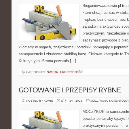
Bieganiewwarszawie.pl to p
które chcą truchtać w stolic
mądrze, bez chaosu i bez ko
zajawka na aktywność spot
praktycznym. Niezależnie o
zaczynasz przygodę z bieg
kilometry w nogach, znajdziesz tu poradniki pomagające poprawi
samopoczucie i zbudować stabilną bazę. Ciekawe kategorie to Tr
Kulturystyka. Strona powstała […]
CATEGORIES:
ŚWIĘTA I UROCZYSTOŚCI
GOTOWANIE I PRZEPISY RYBNE
POSTED BY ADMIN
STY - 24 - 2026
MOŻLIWOŚĆ KOMENTOWA
MOCZYKIJE to samodzielny 
powstał po to, aby łączyć 
praktycznymi poradami. To 