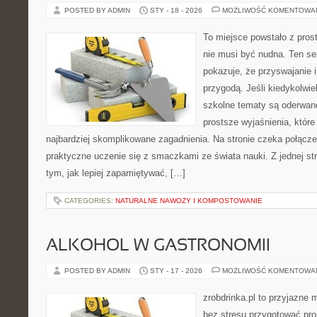
POSTED BY ADMIN
STY - 18 - 2026
MOŻLIWOŚĆ KOMENTOWA
To miejsce powstało z pros
nie musi być nudna. Ten s
pokazuje, że przyswajanie 
przygodą. Jeśli kiedykolwie
szkolne tematy są oderwane
prostsze wyjaśnienia, któr
najbardziej skomplikowane zagadnienia. Na stronie czeka połączen
praktyczne uczenie się z smaczkami ze świata nauki. Z jednej str
tym, jak lepiej zapamiętywać, […]
CATEGORIES:
NATURALNE NAWOZY I KOMPOSTOWANIE
ALKOHOL W GASTRONOMII
POSTED BY ADMIN
STY - 17 - 2026
MOŻLIWOŚĆ KOMENTOWA
zrobdrinka.pl to przyjazne 
bez stresu przygotować pro