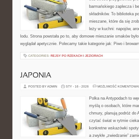
barmańskiego zaplecza i b
składników. To biblioteka 
mieszane, które da się zrob
leży w kuchni: napojów, ar
lodu. Strona powstała po to, aby domowe mieszanie smaków było 
wyglądał apetycznie. Polecamy takie kategorie jak: Piwo i browar
CATEGORIES:
REJSY PO RZEKACH I JEZIORACH
JAPONIA
POSTED BY ADMIN
STY - 16 - 2026
MOŻLIWOŚĆ KOMENTOWA
Polka na Antypodach to wę
myślą o osobach, które marz
chmury, planują podróż do A
czytać świat w rytmie cieka
konkretne wskazówki spotyka
a zwykłe „zwiedzanie” zam