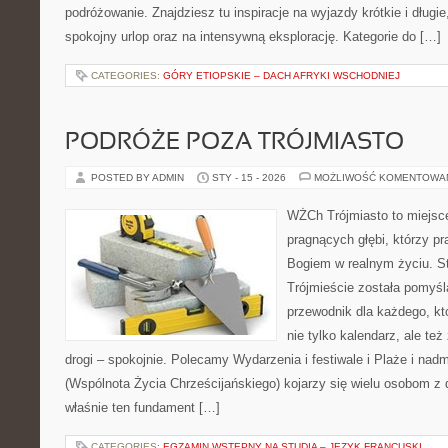
podróżowanie. Znajdziesz tu inspiracje na wyjazdy krótkie i dług
spokojny urlop oraz na intensywną eksplorację. Kategorie do […]
CATEGORIES:
GÓRY ETIOPSKIE – DACH AFRYKI WSCHODNIEJ
PODRÓŻE POZA TRÓJMIASTO
POSTED BY ADMIN
STY - 15 - 2026
MOŻLIWOŚĆ KOMENTOWA
WŻCh Trójmiasto to miejsce
pragnących głębi, którzy pr
Bogiem w realnym życiu. St
Trójmieście została pomyśl
przewodnik dla każdego, kt
nie tylko kalendarz, ale te
drogi – spokojnie. Polecamy Wydarzenia i festiwale i Plaże i na
(Wspólnota Życia Chrześcijańskiego) kojarzy się wielu osobom z 
właśnie ten fundament […]
CATEGORIES:
EGZAMIN WSTĘPNY NA STUDIA – JĘZYK FRANCUSKI