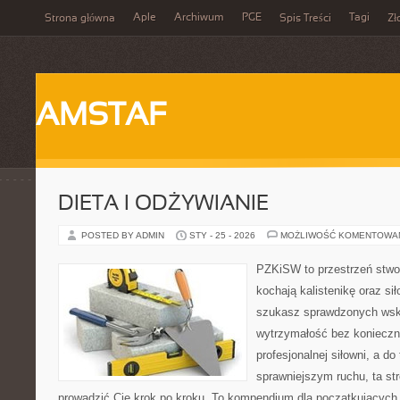
Aple
Archiwum
PGE
Tagi
Strona główna
Spis Treści
Zł
AMSTAF
DIETA I ODŻYWIANIE
POSTED BY ADMIN
STY - 25 - 2026
MOŻLIWOŚĆ KOMENTOWA
PZKiSW to przestrzeń stwor
kochają kalistenikę oraz sił
szukasz sprawdzonych ws
wytrzymałość bez konieczn
profesjonalnej siłowni, a d
sprawniejszym ruchu, ta str
prowadzić Cię krok po kroku. To kompendium dla początkujących