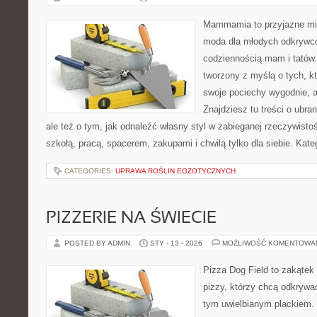
Mammamia to przyjazne mie
moda dla młodych odkrywcó
codziennością mam i tatów.
tworzony z myślą o tych, kt
swoje pociechy wygodnie, a
Znajdziesz tu treści o ubra
ale też o tym, jak odnaleźć własny styl w zabieganej rzeczywist
szkołą, pracą, spacerem, zakupami i chwilą tylko dla siebie. Kate
CATEGORIES:
UPRAWA ROŚLIN EGZOTYCZNYCH
PIZZERIE NA ŚWIECIE
POSTED BY ADMIN
STY - 13 - 2026
MOŻLIWOŚĆ KOMENTOWA
Pizza Dog Field to zakątek
pizzy, którzy chcą odkrywa
tym uwielbianym plackiem. 