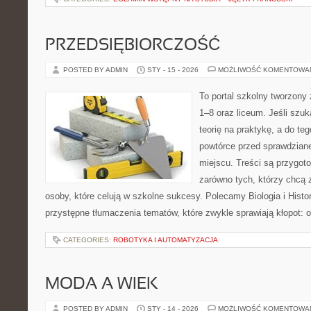
PRZEDSIĘBIORCZOŚĆ
POSTED BY ADMIN
STY - 15 - 2026
MOŻLIWOŚĆ KOMENTOWA
To portal szkolny tworzony 
1–8 oraz liceum. Jeśli szuk
teorię na praktykę, a do t
powtórce przed sprawdzian
miejscu. Treści są przygot
zarówno tych, którzy chcą 
osoby, które celują w szkolne sukcesy. Polecamy Biologia i Histor
przystępne tłumaczenia tematów, które zwykle sprawiają kłopot: 
CATEGORIES:
ROBOTYKA I AUTOMATYZACJA
MODA A WIEK
POSTED BY ADMIN
STY - 14 - 2026
MOŻLIWOŚĆ KOMENTOWA