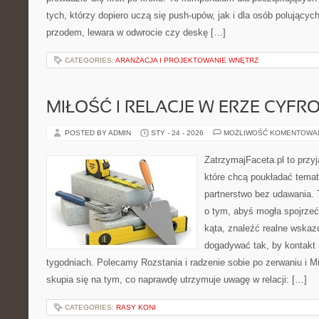
tych, którzy dopiero uczą się push-upów, jak i dla osób polującyc
przodem, lewara w odwrocie czy deskę […]
CATEGORIES:
ARANŻACJA I PROJEKTOWANIE WNĘTRZ
MIŁOŚĆ I RELACJE W ERZE CYFR
POSTED BY ADMIN
STY - 24 - 2026
MOŻLIWOŚĆ KOMENTOWA
ZatrzymajFaceta.pl to przyj
które chcą poukładać temat
partnerstwo bez udawania. 
o tym, abyś mogła spojrzeć
kąta, znaleźć realne wskaz
dogadywać tak, by kontakt n
tygodniach. Polecamy Rozstania i radzenie sobie po zerwaniu i Mi
skupia się na tym, co naprawdę utrzymuje uwagę w relacji: […]
CATEGORIES:
RASY KONI