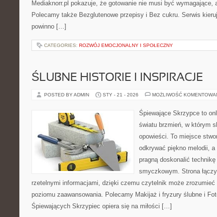
Mediaknorr.pl pokazuje, że gotowanie nie musi być wymagające, 
Polecamy także Bezglutenowe przepisy i Bez cukru. Serwis kieruje
powinno […]
CATEGORIES:
ROZWÓJ EMOCJONALNY I SPOŁECZNY
ŚLUBNE HISTORIE I INSPIRACJE
POSTED BY ADMIN
STY - 21 - 2026
MOŻLIWOŚĆ KOMENTOWA
Śpiewające Skrzypce to on
światu brzmień, w którym s
opowieści. To miejsce stwo
odkrywać piękno melodii, a 
pragną doskonalić technikę
smyczkowym. Strona łączy
rzetelnymi informacjami, dzięki czemu czytelnik może zrozumieć
poziomu zaawansowania. Polecamy Makijaż i fryzury ślubne i Fotog
Śpiewających Skrzypiec opiera się na miłości […]