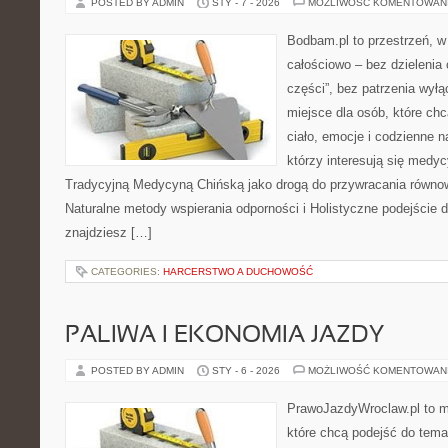
POSTED BY ADMIN
STY - 7 - 2026
MOŻLIWOŚĆ KOMENTOWAN
Bodbam.pl to przestrzeń, w k
całościowo – bez dzielenia 
części”, bez patrzenia wyłą
miejsce dla osób, które chc
ciało, emocje i codzienne n
którzy interesują się medyc
Tradycyjną Medycyną Chińską jako drogą do przywracania równowa
Naturalne metody wspierania odporności i Holistyczne podejście do
znajdziesz […]
CATEGORIES:
HARCERSTWO A DUCHOWOŚĆ
PALIWA I EKONOMIA JAZDY
POSTED BY ADMIN
STY - 6 - 2026
MOŻLIWOŚĆ KOMENTOWAN
PrawoJazdyWroclaw.pl to m
które chcą podejść do tema