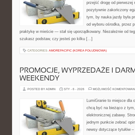
przejść drogę od pierwszej 
pozytywnie zakończony egz
tym, by nauka jazdy była p
od wyboru ośrodka, przez pr
praktykę w mieście — stał się uporządkowany. Niezależnie od teg
szukasz podstaw, czy jesteś po kilku […]
CATEGORIES:
AMOREPACIFIC (KOREA POŁUDNIOWA)
PROMOCJE, WYPRZEDAŻE I DA
WEEKENDY
POSTED BY ADMIN
STY - 6 - 2026
MOŻLIWOŚĆ KOMENTOWAN
LumiGranie to miejsce dla o
chcą być na bieżąco z tym, 
elektronicznej zabawy. Stro
jednym punkcie zebrać opin
newsy dotyczące tytułów – 