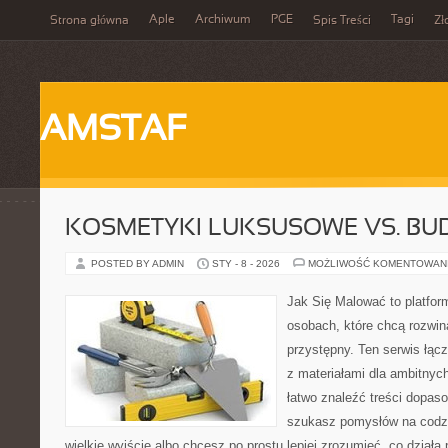
Aple
Archiwum
PGE
Tagi
Strona główna
Spis Treści
Zł
AMSTAF
KOSMETYKI LUKSUSOWE VS. B
POSTED BY ADMIN
STY - 8 - 2026
MOŻLIWOŚĆ KOMENTOWAN
Jak Się Malować to platfor
osobach, które chcą rozwi
przystępny. Ten serwis łąc
z materiałami dla ambitnyc
łatwo znaleźć treści dopaso
szukasz pomysłów na codzi
wielkie wyjście albo chcesz po prostu lepiej zrozumieć, co działa 