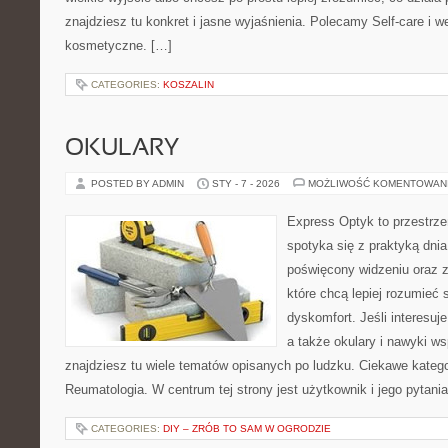
znajdziesz tu konkret i jasne wyjaśnienia. Polecamy Self-care i we
kosmetyczne. […]
CATEGORIES:
KOSZALIN
OKULARY
POSTED BY ADMIN
STY - 7 - 2026
MOŻLIWOŚĆ KOMENTOWAN
Express Optyk to przestrze
spotyka się z praktyką dni
poświęcony widzeniu oraz z
które chcą lepiej rozumieć 
dyskomfort. Jeśli interesuj
a także okulary i nawyki ws
znajdziesz tu wiele tematów opisanych po ludzku. Ciekawe kategor
Reumatologia. W centrum tej strony jest użytkownik i jego pytani
CATEGORIES:
DIY – ZRÓB TO SAM W OGRODZIE