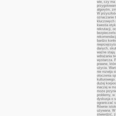
wie, czy ma 
przygotowan
algorytm, zm
W przyszłośc
oznaczanie t
kluczowych s
kwestia ety
rekrutacji, 
bezpieczeńs
rekomendacj
bardzo konkr
nieprzejrzyś
danych, sku
ważne stają 
wdrażania te
wystarcza. 
prawne, któr
użycia. Wart
nie rozwija 
otoczenia s
kulturowego
dużej korpor
inaczej w ma
może przyni
problemy, w 
dyskusja o s
ograniczać si
Równie istotn
używana. W ś
stwierdzić, 