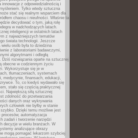
a innowacje z odpowiedzialnością i
myśleniem. Tylko wtedy sztuczna
 może stać się realnym wsparciem dla
 źródłem chaosu i nieufności. Właśnie ta
ędzie decydować o tym, jaką rolę
 odegra w nadchodzących latach.
znej inteligencji w ostatnich latach
nym z najważniejszych tematów
go świata technologii. Jeszcze
 wielu osób była to dziedzina
ównie z laboratoriami badawczymi,
nymi algorytmami i odległą
. Dziś rozwiązania oparte na sztucznej
 są obecne w codziennym życiu
zi. Wykorzystuje się je w
ach, tłumaczeniach, systemach
, medycynie, finansach, edukacji,
rozrywce. To, co kiedyś wydawało się
m, stało się częścią praktycznej
ci. Największą siłą sztucznej
jest zdolność do przetwarzania
lości danych oraz wykrywania
rych człowiek nie byłby w stanie
 szybko. Dzięki temu możliwe jest
e procesów, automatyzacja
h zadań i tworzenie narzędzi
ch decyzje w wielu branżach. W
ystemy analizujące obrazy
ne mogą pomagać lekarzom szybciej
epokojące zmiany. W logistyce