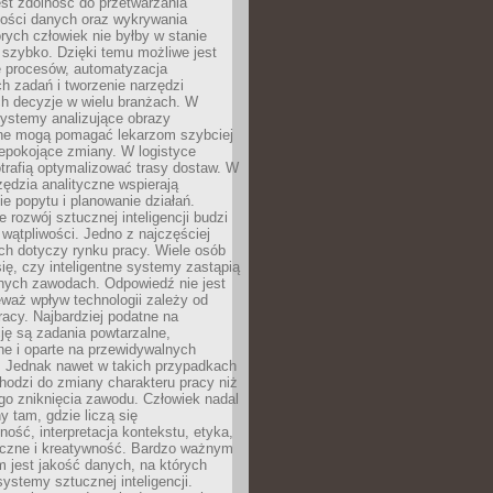
jest zdolność do przetwarzania
lości danych oraz wykrywania
rych człowiek nie byłby w stanie
 szybko. Dzięki temu możliwe jest
e procesów, automatyzacja
h zadań i tworzenie narzędzi
ch decyzje w wielu branżach. W
ystemy analizujące obrazy
ne mogą pomagać lekarzom szybciej
epokojące zmiany. W logistyce
trafią optymalizować trasy dostaw. W
zędzia analityczne wspierają
e popytu i planowanie działań.
 rozwój sztucznej inteligencji budzi
i wątpliwości. Jedno z najczęściej
ch dotyczy rynku pracy. Wiele osób
ię, czy inteligentne systemy zastąpią
jnych zawodach. Odpowiedź nie jest
eważ wpływ technologii zależy od
racy. Najbardziej podatne na
ję są zadania powtarzalne,
e i oparte na przewidywalnych
. Jednak nawet w takich przypadkach
hodzi do zmiany charakteru pracy niż
go zniknięcia zawodu. Człowiek nadal
y tam, gdzie liczą się
ność, interpretacja kontekstu, etyka,
łeczne i kreatywność. Bardzo ważnym
 jest jakość danych, na których
systemy sztucznej inteligencji.