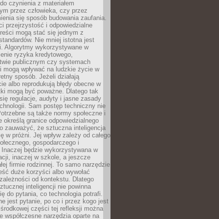
do czynienia z materiałem
ym przez człowieka, czy przez
ienia się sposób budowania zaufania.
i przejrzystość i odpowiedzialne
reści mogą stać się jednym z
tandardów. Nie mniej istotna jest
ki. Algorytmy wykorzystywane w
ocenie ryzyka kredytowego,
twie publicznym czy systemach
i mogą wpływać na ludzkie życie w
etny sposób. Jeżeli działają
cie albo reprodukują błędy obecne w
tki mogą być poważne. Dlatego tak
się regulacje, audyty i jasne zasady
chnologii. Sam postęp techniczny nie
Potrzebne są także normy społeczne i
e określą granice odpowiedzialnego
o zauważyć, że sztuczna inteligencja
się w próżni. Jej wpływ zależy od całego
połecznego, gospodarczego i
. Inaczej będzie wykorzystywana w
acji, inaczej w szkole, a jeszcze
łej firmie rodzinnej. To samo narzędzie
eść duże korzyści albo wywołać
zależności od kontekstu. Dlatego
ztucznej inteligencji nie powinna
ę do pytania, co technologia potrafi.
e jest pytanie, po co i przez kogo jest
rodkowej części tej refleksji można
że współczesne narzędzia oparte na