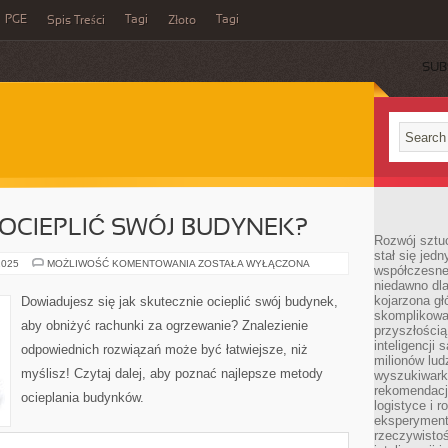
PGE
Tagi
Tagi
Spis Treści
Złoto
SUB
 OCIEPLIĆ SWÓJ BUDYNEK?
Rozwój sztuc
stał się jed
JAK
2025
MOŻLIWOŚĆ KOMENTOWANIA
ZOSTAŁA WYŁĄCZONA
współczesne
SKUTECZNIE
niedawno dla
OCIEPLIĆ
SWÓJ
kojarzona gł
Dowiadujesz się jak skutecznie ocieplić swój budynek,
BUDYNEK?
skomplikowa
aby obniżyć rachunki za ogrzewanie? Znalezienie
przyszłością
inteligencji
odpowiednich rozwiązań może być łatwiejsze, niż
milionów lud
myślisz! Czytaj dalej, aby poznać najlepsze metody
wyszukiwark
rekomendacji
ocieplania budynków.
logistyce i 
eksperymente
rzeczywistoś