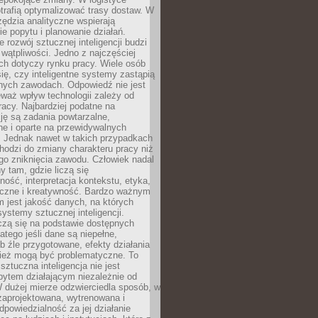
trafią optymalizować trasy dostaw. W
zędzia analityczne wspierają
e popytu i planowanie działań.
 rozwój sztucznej inteligencji budzi
i wątpliwości. Jedno z najczęściej
ch dotyczy rynku pracy. Wiele osób
ię, czy inteligentne systemy zastąpią
jnych zawodach. Odpowiedź nie jest
eważ wpływ technologii zależy od
racy. Najbardziej podatne na
ję są zadania powtarzalne,
e i oparte na przewidywalnych
. Jednak nawet w takich przypadkach
hodzi do zmiany charakteru pracy niż
go zniknięcia zawodu. Człowiek nadal
y tam, gdzie liczą się
ność, interpretacja kontekstu, etyka,
łeczne i kreatywność. Bardzo ważnym
 jest jakość danych, na których
systemy sztucznej inteligencji.
czą się na podstawie dostępnych
latego jeśli dane są niepełne,
ub źle przygotowane, efekty działania
ież mogą być problematyczne. To
sztuczna inteligencja nie jest
ytem działającym niezależnie od
 dużej mierze odzwierciedla sposób, w
 zaprojektowana, wytrenowana i
powiedzialność za jej działanie