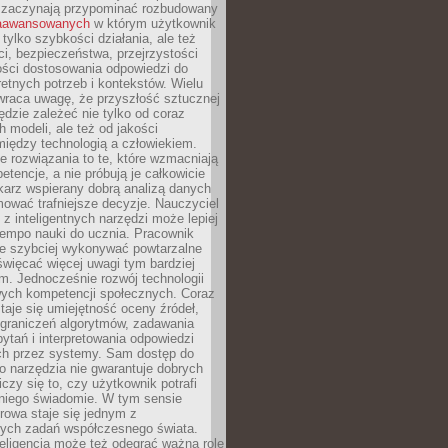
 zaczynają przypominać rozbudowany
zaawansowanych
w którym użytkownik
 tylko szybkości działania, ale też
i, bezpieczeństwa, przejrzystości
ości dostosowania odpowiedzi do
etnych potrzeb i kontekstów. Wielu
wraca uwagę, że przyszłość sztucznej
będzie zależeć nie tylko od coraz
 modeli, ale też od jakości
iędzy technologią a człowiekiem.
e rozwiązania to te, które wzmacniają
etencje, a nie próbują je całkowicie
karz wspierany dobrą analizą danych
ować trafniejsze decyzje. Nauczyciel
 z inteligentnych narzędzi może lepiej
empo nauki do ucznia. Pracownik
e szybciej wykonywać powtarzalne
święcać więcej uwagi tym bardziej
. Jednocześnie rozwój technologii
ch kompetencji społecznych. Coraz
taje się umiejętność oceny źródeł,
ograniczeń algorytmów, zadawania
ytań i interpretowania odpowiedzi
h przez systemy. Sam dostęp do
go narzędzia nie gwarantuje dobrych
iczy się to, czy użytkownik potrafi
 niego świadomie. W tym sensie
rowa staje się jednym z
zych zadań współczesnego świata.
eligencja może też odegrać ważną rolę