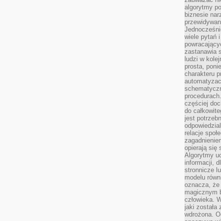
algorytmy po
biznesie nar
przewidywani
Jednocześnie
wiele pytań 
powracający
zastanawia s
ludzi w kole
prosta, poni
charakteru p
automatyzac
schematyczn
procedurach
częściej doc
do całkowite
jest potrzebn
odpowiedzial
relacje spo
zagadnieniem
opierają się 
Algorytmy u
informacji, d
stronnicze l
modelu równ
oznacza, że 
magicznym b
człowieka. W
jaki została
wdrożona. Od