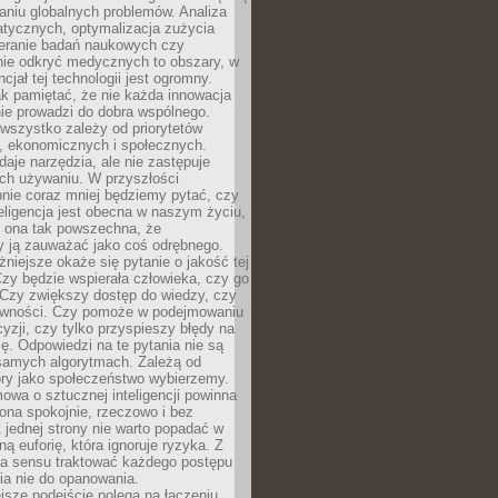
aniu globalnych problemów. Analiza
atycznych, optymalizacja zużycia
ieranie badań naukowych czy
nie odkryć medycznych to obszary, w
cjał tej technologii jest ogromny.
k pamiętać, że nie każda innowacja
ie prowadzi do dobra wspólnego.
wszystko zależy od priorytetów
h, ekonomicznych i społecznych.
daje narzędzia, ale nie zastępuje
ich używaniu. W przyszłości
nie coraz mniej będziemy pytać, czy
eligencja jest obecna w naszym życiu,
ę ona tak powszechna, że
y ją zauważać jako coś odrębnego.
niejsze okaże się pytanie o jakość tej
zy będzie wspierała człowieka, czy go
 Czy zwiększy dostęp do wiedzy, czy
równości. Czy pomoże w podejmowaniu
yzji, czy tylko przyspieszy błędy na
ę. Odpowiedzi na te pytania nie są
samych algorytmach. Zależą od
óry jako społeczeństwo wybierzemy.
owa o sztucznej inteligencji powinna
ona spokojnie, rzeczowo i bez
Z jednej strony nie warto popadać w
ną euforię, która ignoruje ryzyka. Z
ma sensu traktować każdego postępu
ia nie do opanowania.
jsze podejście polega na łączeniu