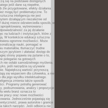
czą się na podstawie dostępnych
latego jeśli dane są niepełne,
ub źle przygotowane, efekty działania
ież mogą być problematyczne. To
sztuczna inteligencja nie jest
ytem działającym niezależnie od
 dużej mierze odzwierciedla sposób, w
 zaprojektowana, wytrenowana i
powiedzialność za jej działanie
c na ludziach i instytucjach, które z
ają. W kontekście edukacji sztuczna
 otwiera ogromne możliwości. Może
rsonalizację nauki, pomagać w
u materiałów, tłumaczyć trudne
tszym językiem i ułatwiać dostęp do
giej strony pojawia się pytanie o to,
ne poleganie na gotowych
h nie osłabi samodzielnego myślenia.
zyko, jeśli narzędzia są używane
nie. Największą wartość przynoszą
tają się wsparciem dla człowieka, a nie
dla jego wysiłku intelektualnego.
eligencja zmienia także sposób
eści. Programy potrafią generować
zy, podsumowania, analizy i propozycje
la wielu branż oznacza to
nie pracy oraz nowe możliwości
owania. Jednocześnie pojawiają się
tentyczność, prawa autorskie i granice
a takich narzędzi. Jeśli odbiorca nie