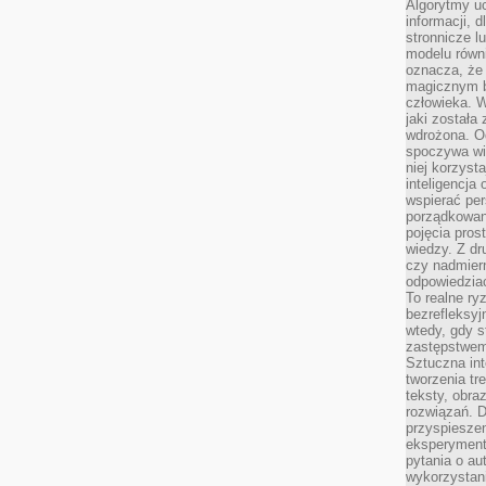
Algorytmy u
informacji, d
stronnicze l
modelu równ
oznacza, że 
magicznym b
człowieka. W
jaki została
wdrożona. Od
spoczywa wię
niej korzyst
inteligencja
wspierać pe
porządkowani
pojęcia pros
wiedzy. Z dru
czy nadmier
odpowiedziac
To realne ry
bezrefleksyj
wtedy, gdy s
zastępstwem 
Sztuczna int
tworzenia tr
teksty, obra
rozwiązań. D
przyspiesze
eksperyment
pytania o au
wykorzystani