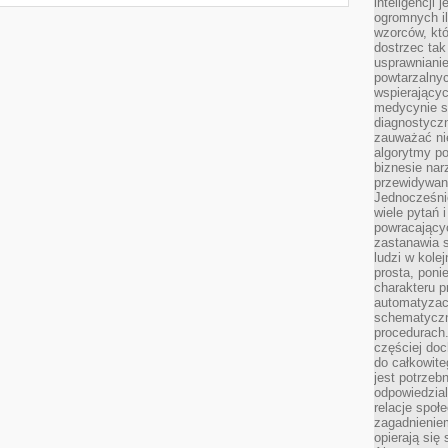
inteligencji 
ogromnych i
wzorców, któ
dostrzec tak
usprawniani
powtarzalnyc
wspierający
medycynie s
diagnostycz
zauważać ni
algorytmy po
biznesie nar
przewidywani
Jednocześnie
wiele pytań 
powracający
zastanawia s
ludzi w kole
prosta, poni
charakteru p
automatyzac
schematyczn
procedurach
częściej doc
do całkowite
jest potrzebn
odpowiedzial
relacje spo
zagadnieniem
opierają się 