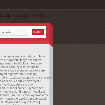
SCRIBE
FACEBOOK
TWITTER
znej inteligencji w ostatnich latach
nym z najważniejszych tematów
go świata technologii. Jeszcze
 wielu osób była to dziedzina
ównie z laboratoriami badawczymi,
nymi algorytmami i odległą
. Dziś rozwiązania oparte na sztucznej
 są obecne w codziennym życiu
zi. Wykorzystuje się je w
ach, tłumaczeniach, systemach
, medycynie, finansach, edukacji,
rozrywce. To, co kiedyś wydawało się
m, stało się częścią praktycznej
ci. Największą siłą sztucznej