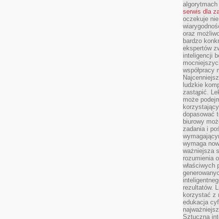
algorytmach
serwis dla 
oczekuje nie
wiarygodnośc
oraz możliw
bardzo konkr
ekspertów z
inteligencji 
mocniejszych
współpracy m
Najcenniejsz
ludzkie komp
zastąpić. Le
może podejm
korzystający
dopasować t
biurowy moż
zadania i po
wymagającym
wymaga nowy
ważniejsza s
rozumienia 
właściwych p
generowanyc
inteligentne
rezultatów. L
korzystać z
edukacja cyf
najważniejs
Sztuczna int