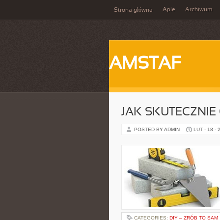
Aple
Archiwum
Strona główna
AMSTAF
JAK SKUTECZNIE
POSTED BY ADMIN
LUT - 18 - 
CATEGORIES:
DIY – ZRÓB TO SAM