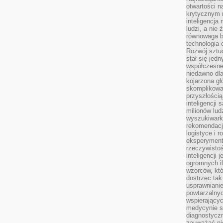
otwartości n
krytycznym 
inteligencja
ludzi, a nie
równowaga b
technologia
Rozwój sztuc
stał się jed
współczesne
niedawno dla
kojarzona gł
skomplikowa
przyszłością
inteligencji
milionów lud
wyszukiwark
rekomendacji
logistyce i 
eksperymente
rzeczywistoś
inteligencji 
ogromnych i
wzorców, któ
dostrzec tak
usprawniani
powtarzalnyc
wspierający
medycynie s
diagnostycz
zauważać ni