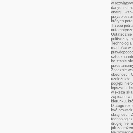
w rozwiązyw
danych klim
energii, wsp
przyspiesza
których poten
Trzeba jedna
automatyczn
Ostatecznie 
politycznyc
Technologia 
mądrości w 
prawdopodob
sztuczna int
bo stanie si
przestaniem
Znacznie waż
obecności. C
uzależniała.
pogłębi nie
lepszych dec
większą skal
zapisane w 
kierunku, kt
Dlatego rozm
być prowadz
skrajności. 
technologicz
drugiej nie 
jak zagrożen
Najrozsądnie