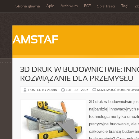
Aple
Archiwum
PGE
Tagi
Strona główna
Spis Treści
Zł
AMSTAF
3D DRUK W BUDOWNICTWIE: IN
ROZWIĄZANIE DLA PRZEMYSŁU
POSTED BY ADMIN
LUT - 22 - 2025
MOŻLIWOŚĆ KOMENTOWA
3D druk w budownictwie jes
najbardziej innowacyjnych 
technologia nie tylko umożl
precyzyjne budowanie, ale 
całkowicie branżę budowlan
budownictwie? Czas pokaż