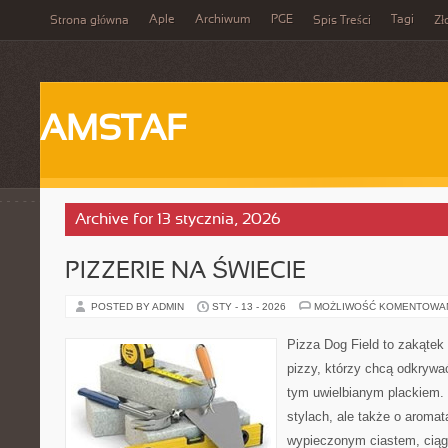
Aple
Archiwum
PGE
Tagi
Strona główna
Spis Treści
Zł
AMSTAF
Archive for 13 stycznia, 2026
PIZZERIE NA ŚWIECIE
POSTED BY ADMIN
STY - 13 - 2026
MOŻLIWOŚĆ KOMENTOWA
Pizza Dog Field to zakątek
pizzy, którzy chcą odkrywa
tym uwielbianym plackiem. 
stylach, ale także o aromat
wypieczonym ciastem, ciąg