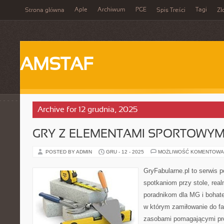
Aple
Archiwum
PGE
Tagi
Strona główna
Spis Treści
Zł
AMSTAF
Archive for 12 grudnia, 2025
GRY Z ELEMENTAMI SPORTOWYM
POSTED BY ADMIN
GRU - 12 - 2025
MOŻLIWOŚĆ KOMENTOWA
GryFabularne.pl to serwis 
spotkaniom przy stole, re
poradnikom dla MG i bohat
w którym zamiłowanie do fa
zasobami pomagającymi pr