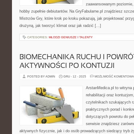
zaawansowanym poziomie, 
hobby zupełnie debiutantów. Na GryFabularne.pl znajdziesz szcze
Mistrzów Gry, które krok po kroku pokazują, jak projektować prz
drużyną, jak tworzyć klimat oraz jak radzić […]
CATEGORIES:
MŁODZI GENIUSZE I TALENTY
BIOMECHANIKA RUCHU I POWRÓ
AKTYWNOŚCI PO KONTUZJI
POSTED BY ADMIN
GRU - 12 - 2025
MOŻLIWOŚĆ KOMENTOWA
ArstanMedica.pl to witryn
rehabilitacji oraz kontuzjom
czytelnikach szukających rz
praktycznych porad i konk
dotyczących powrotu do pe
serwisie znajdziesz zarówn
aktywnych fizycznie, jak i do osób prowadzących siedzący tryb ż