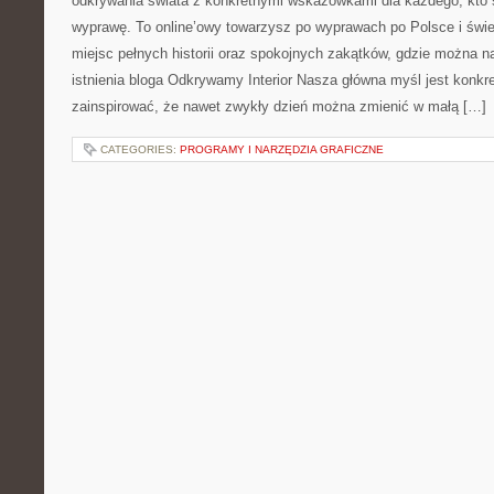
odkrywania świata z konkretnymi wskazówkami dla każdego, kto sz
wyprawę. To online’owy towarzysz po wyprawach po Polsce i świe
miejsc pełnych historii oraz spokojnych zakątków, gdzie można 
istnienia bloga Odkrywamy Interior Nasza główna myśl jest konkre
zainspirować, że nawet zwykły dzień można zmienić w małą […]
CATEGORIES:
PROGRAMY I NARZĘDZIA GRAFICZNE