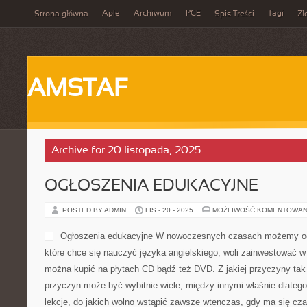
Aple
Archiwum
PGE
Tagi
Strona główna
Spis Treści
Zł
AMSTAF
Archive for 20 listopada, 2025
OGŁOSZENIA EDUKACYJNE
POSTED BY ADMIN
LIS - 20 - 2025
MOŻLIWOŚĆ KOMENTOWAN
Ogłoszenia edukacyjne W nowoczesnych czasach możemy odn
które chce się nauczyć języka angielskiego, woli zainwestować w 
można kupić na płytach CD bądź też DVD. Z jakiej przyczyny tak 
przyczyn może być wybitnie wiele, między innymi właśnie dlatego
lekcje, do jakich wolno wstąpić zawsze wtenczas, gdy ma się cz