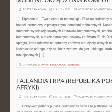
MOBILNE URZĄDZENIA KOMPUT
POSTED BY ADMIN
LIS - 20 - 2025
MOŻLIWOŚĆ KOMENTOWAN
Diprocon.pl – Twoje centrum technologii i IT to rozbudowany s
handel internetowy z praktycznymi poradami technicznymi. Nasza
starannie wyselekcjonowanych zestawów komputerowych, notebo
komputerowych, a także aktualnych newsów ze świata IT. Na Dipr
sprzętu, która odpowie na potrzeby zarówno entuzjasty nowych techn
Niezależnie od tego, czy szukasz zestawu do gier, lekkiego ultra
funkcjonalnych […]
CATEGORIES:
OKNA I STOLARKA OTWOROWA
TAJLANDIA I RPA (REPUBLIKA P
AFRYKI)
POSTED BY ADMIN
LIS - 20 - 2025
MOŻLIWOŚĆ KOMENTOWAN
OdkrywamyInterior.pl nasz podróżniczy serwis to platforma, w