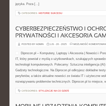
języka. Poza […]
CATEGORIES:
HISTORIE SUKCESU
CYBERBEZPIECZEŃSTWO I OCHR
PRYWATNOŚCI I AKCESORIA GA
POSTED BY ADMIN
LIS - 20 - 2025
MOŻLIWOŚĆ KOMENTOWAN
Diprocon.pl – Komputery, Laptopy i Akcesoria | Nowości i Por
IT, który powstał z myślą o użytkownikach, szukających sprawdz
technologii komputerowych. Polecamy: Sztuczna inteligencja (AI)
Gadżety technologiczne. Na Diprocon.pl odkryjesz dokładne test
peryferiów, a także aktualne nowości ze świata IT i użyteczne w
rozwiązywaniu problemów technicznych. Diprocon.pl to miejsce, 
CATEGORIES:
STYLIZACJE NA CO DZIEŃ