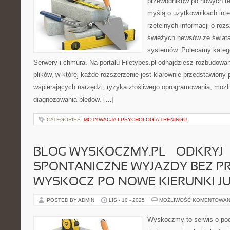
przewodników po nowych te
myślą o użytkownikach inte
rzetelnych informacji o roz
świeżych newsów ze świata
systemów. Polecamy katego
Serwery i chmura. Na portalu Filetypes.pl odnajdziesz rozbudowa
plików, w której każde rozszerzenie jest klarownie przedstawiony
wspierających narzędzi, ryzyka złośliwego oprogramowania, możl
diagnozowania błędów. […]
CATEGORIES:
MOTYWACJA I PSYCHOLOGIA TRENINGU
BLOG WYSKOCZMY.PL – ODKRYJ
SPONTANICZNE WYJAZDY BEZ PR
WYSKOCZ PO NOWE KIERUNKI JU
POSTED BY ADMIN
LIS - 10 - 2025
MOŻLIWOŚĆ KOMENTOWAN
Wyskoczmy to serwis o pod