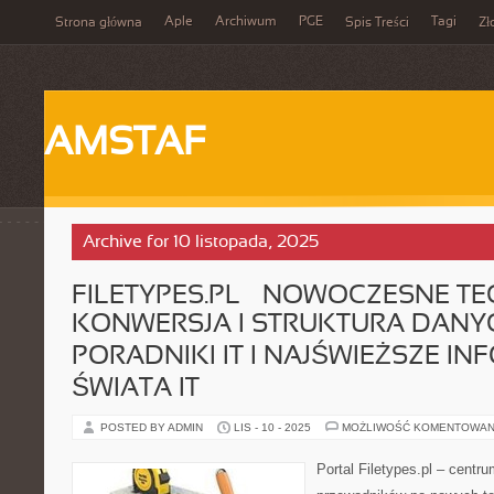
Aple
Archiwum
PGE
Tagi
Strona główna
Spis Treści
Zł
AMSTAF
Archive for 10 listopada, 2025
FILETYPES.PL – NOWOCZESNE TE
KONWERSJA I STRUKTURA DANYC
PORADNIKI IT I NAJŚWIEŻSZE IN
ŚWIATA IT
POSTED BY ADMIN
LIS - 10 - 2025
MOŻLIWOŚĆ KOMENTOWAN
Portal Filetypes.pl – centr