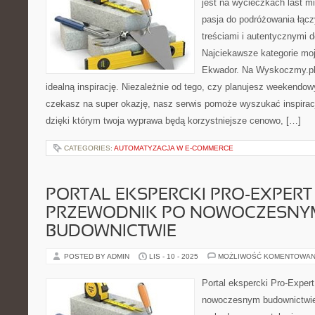
jest na wycieczkach last mi
pasja do podróżowania łącz
treściami i autentycznymi 
Najciekawsze kategorie moj
Ekwador. Na Wyskoczmy.pl 
idealną inspirację. Niezależnie od tego, czy planujesz weekendow
czekasz na super okazję, nasz serwis pomoże wyszukać inspirac
dzięki którym twoja wyprawa będą korzystniejsze cenowo, […]
CATEGORIES:
AUTOMATYZACJA W E-COMMERCE
PORTAL EKSPERCKI PRO-EXPERT 
PRZEWODNIK PO NOWOCZESNY
BUDOWNICTWIE
POSTED BY ADMIN
LIS - 10 - 2025
MOŻLIWOŚĆ KOMENTOWAN
Portal ekspercki Pro-Exper
nowoczesnym budownictwie 