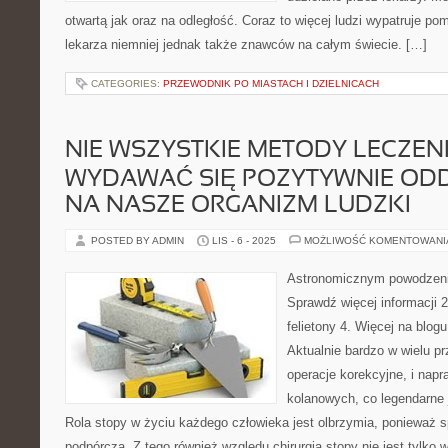
otwartą jak oraz na odległość. Coraz to więcej ludzi wypatruje po
lekarza niemniej jednak także znawców na całym świecie. […]
CATEGORIES:
PRZEWODNIK PO MIASTACH I DZIELNICACH
NIE WSZYSTKIE METODY LECZEN
WYDAWAĆ SIĘ POZYTYWNIE ODD
NA NASZE ORGANIZM LUDZKI
POSTED BY ADMIN
LIS - 6 - 2025
MOŻLIWOŚĆ KOMENTOWAN
Astronomicznym powodzenie
Sprawdź więcej informacji 
felietony 4. Więcej na blog
Aktualnie bardzo w wielu 
operacje korekcyjne, i nap
kolanowych, co legendarne j
Rola stopy w życiu każdego człowieka jest olbrzymia, ponieważ 
podpórczą. Z tego również względu chirurgia stopy nie jest tylk