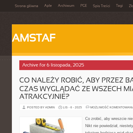
Aple
Archiwum
PGE
Tagi
Strona główna
Spis Treści
Zł
AMSTAF
Archive for 6 listopada, 2025
CO NALEŻY ROBIĆ, ABY PRZEZ B
CZAS WYGLĄDAĆ ZE WSZECH MI
ATRAKCYJNIE?
POSTED BY ADMIN
LIS - 6 - 2025
MOŻLIWOŚĆ KOMENTOWAN
Co zrobić, aby wreszcie ni
Nikt nie powiedział, niestet
tekstem będziesz miał okazj