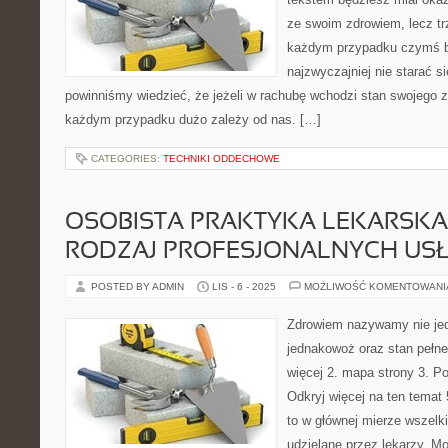
ze swoim zdrowiem, lecz t
każdym przypadku czymś ba
najzwyczajniej nie starać 
powinniśmy wiedzieć, że jeżeli w rachubę wchodzi stan swojego 
każdym przypadku dużo zależy od nas. […]
CATEGORIES:
TECHNIKI ODDECHOWE
OSOBISTA PRAKTYKA LEKARSKA 
RODZAJ PROFESJONALNYCH US
POSTED BY ADMIN
LIS - 6 - 2025
MOŻLIWOŚĆ KOMENTOWAN
Zdrowiem nazywamy nie jed
jednakowoż oraz stan pełneg
więcej 2. mapa strony 3. P
Odkryj więcej na ten temat
to w głównej mierze wszelki
udzielane przez lekarzy. M