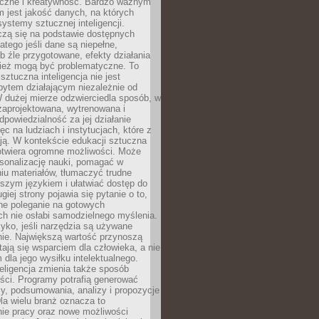
łeczne i kreatywność. Bardzo ważnym
 jest jakość danych, na których
systemy sztucznej inteligencji.
czą się na podstawie dostępnych
latego jeśli dane są niepełne,
ub źle przygotowane, efekty działania
ież mogą być problematyczne. To
sztuczna inteligencja nie jest
ytem działającym niezależnie od
 dużej mierze odzwierciedla sposób, w
 zaprojektowana, wytrenowana i
powiedzialność za jej działanie
c na ludziach i instytucjach, które z
ają. W kontekście edukacji sztuczna
 otwiera ogromne możliwości. Może
rsonalizację nauki, pomagać w
u materiałów, tłumaczyć trudne
tszym językiem i ułatwiać dostęp do
giej strony pojawia się pytanie o to,
ne poleganie na gotowych
h nie osłabi samodzielnego myślenia.
zyko, jeśli narzędzia są używane
nie. Największą wartość przynoszą
tają się wsparciem dla człowieka, a nie
dla jego wysiłku intelektualnego.
eligencja zmienia także sposób
eści. Programy potrafią generować
zy, podsumowania, analizy i propozycje
la wielu branż oznacza to
nie pracy oraz nowe możliwości