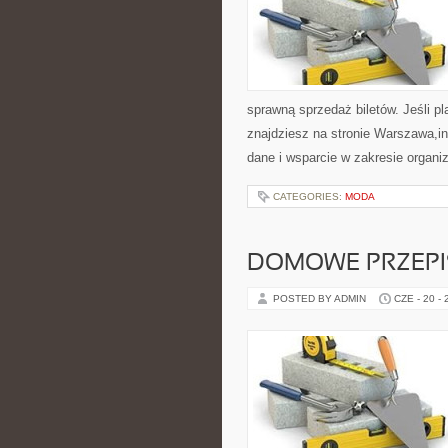
sprawną sprzedaż biletów. Jeśli p
znajdziesz na stronie Warszawa,in
dane i wsparcie w zakresie organi
CATEGORIES:
MODA
DOMOWE PRZEPIS
POSTED BY ADMIN
CZE - 20 -