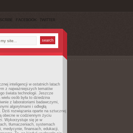
SCRIBE
FACEBOOK
TWITTER
znej inteligencji w ostatnich latach
nym z najważniejszych tematów
go świata technologii. Jeszcze
 wielu osób była to dziedzina
ównie z laboratoriami badawczymi,
nymi algorytmami i odległą
. Dziś rozwiązania oparte na sztucznej
 są obecne w codziennym życiu
zi. Wykorzystuje się je w
ach, tłumaczeniach, systemach
, medycynie, finansach, edukacji,