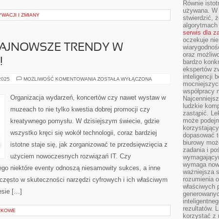
Równie istotn
używana. W ś
WACJI I ZMIANY
stwierdzić, 
algorytmach
serwis dla 
oczekuje nie
NAJNOWSZE TRENDY W
wiarygodnośc
oraz możliw
!
bardzo konkr
ekspertów z
inteligencji 
ŚLUB
 2025
MOŻLIWOŚĆ KOMENTOWANIA
ZOSTAŁA WYŁĄCZONA
mocniejszych
W
STYLU:
współpracy m
NAJNOWSZE
Organizacja wydarzeń, koncertów czy nawet wystaw w
Najcenniejsz
TRENDY
ludzkie komp
W
muzeach to nie tylko kwestia dobrej promocji czy
MODZIE
zastąpić. Le
ŚLUBNEJ!
może podejm
kreatywnego pomysłu. W dzisiejszym świecie, gdzie
korzystający
wszystko kręci się wokół technologii, coraz bardziej
dopasować t
biurowy moż
istotne staje się, jak zorganizować te przedsięwzięcia z
zadania i po
użyciem nowoczesnych rozwiązań IT. Czy
wymagającym
wymaga nowy
zego niektóre eventy odnoszą niesamowity sukces, a inne
ważniejsza s
rozumienia 
 często w skuteczności narzędzi cyfrowych i ich właściwym
właściwych p
esie […]
generowanyc
inteligentne
rezultatów. L
RKOWE
korzystać z