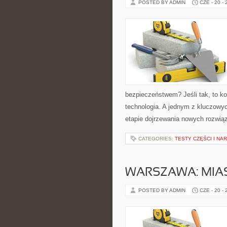
POSTED BY ADMIN
CZE - 20 -
bezpieczeństwem? Jeśli tak, to ko
technologia. A jednym z kluczowyc
etapie dojrzewania nowych rozwią
CATEGORIES:
TESTY CZĘŚCI I NA
WARSZAWA: MIAS
POSTED BY ADMIN
CZE - 20 -