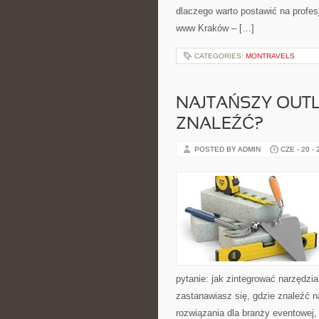
dlaczego warto postawić na prof
www Kraków – […]
CATEGORIES:
MONTRAVELS
NAJTAŃSZY OUTL
ZNALEŹĆ?
POSTED BY ADMIN
CZE - 20 -
pytanie: jak zintegrować narzędzia
zastanawiasz się, gdzie znaleźć na
rozwiązania dla branży eventowej,