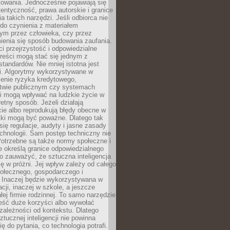
owania. Jednocześnie pojawiają się
tentyczność, prawa autorskie i granice
a takich narzędzi. Jeśli odbiorca nie
do czynienia z materiałem
ym przez człowieka, czy przez
ienia się sposób budowania zaufania.
i przejrzystość i odpowiedzialne
reści mogą stać się jednym z
tandardów. Nie mniej istotna jest
ki. Algorytmy wykorzystywane w
ocenie ryzyka kredytowego,
twie publicznym czy systemach
i mogą wpływać na ludzkie życie w
etny sposób. Jeżeli działają
cie albo reprodukują błędy obecne w
tki mogą być poważne. Dlatego tak
się regulacje, audyty i jasne zasady
chnologii. Sam postęp techniczny nie
Potrzebne są także normy społeczne i
e określą granice odpowiedzialnego
o zauważyć, że sztuczna inteligencja
się w próżni. Jej wpływ zależy od całego
połecznego, gospodarczego i
. Inaczej będzie wykorzystywana w
acji, inaczej w szkole, a jeszcze
łej firmie rodzinnej. To samo narzędzie
eść duże korzyści albo wywołać
zależności od kontekstu. Dlatego
ztucznej inteligencji nie powinna
ę do pytania, co technologia potrafi.