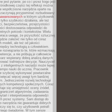
e jest pytanie, po co i przez kogo jest
rodkowej części tej refleksji można
że współczesne narzędzia oparte na
 zaczynają przypominać rozbudowany
zaawansowanych
w którym użytkownik
 tylko szybkości działania, ale też
i, bezpieczeństwa, przejrzystości
ości dostosowania odpowiedzi do
etnych potrzeb i kontekstów. Wielu
wraca uwagę, że przyszłość sztucznej
będzie zależeć nie tylko od coraz
 modeli, ale też od jakości
iędzy technologią a człowiekiem.
e rozwiązania to te, które wzmacniają
etencje, a nie próbują je całkowicie
karz wspierany dobrą analizą danych
ować trafniejsze decyzje. Nauczyciel
 z inteligentnych narzędzi może lepiej
empo nauki do ucznia. Pracownik
e szybciej wykonywać powtarzalne
święcać więcej uwagi tym bardziej
. Jednocześnie rozwój technologii
ch kompetencji społecznych. Coraz
taje się umiejętność oceny źródeł,
ograniczeń algorytmów, zadawania
ytań i interpretowania odpowiedzi
h przez systemy. Sam dostęp do
go narzędzia nie gwarantuje dobrych
iczy się to, czy użytkownik potrafi
 niego świadomie. W tym sensie