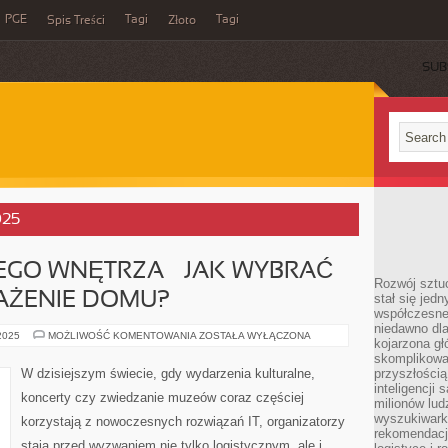
PGE
Tagi
Tagi
Spis Treści
Złoto
SUB
025
EGO WNĘTRZA – JAK WYBRAĆ
Rozwój sztuc
AŻENIE DOMU?
stał się jed
współczesne
niedawno dla
MEBLE
 2025
MOŻLIWOŚĆ KOMENTOWANIA
ZOSTAŁA WYŁĄCZONA
kojarzona gł
DO
KAŻDEGO
skomplikowa
WNĘTRZA
W dzisiejszym świecie, gdy wydarzenia kulturalne,
przyszłością
–
inteligencji
JAK
koncerty czy zwiedzanie muzeów coraz częściej
WYBRAĆ
milionów lud
IDEALNE
wyszukiwark
korzystają z nowoczesnych rozwiązań IT, organizatorzy
WYPOSAŻENIE
rekomendacji
DOMU?
stają przed wyzwaniem nie tylko logistycznym, ale i