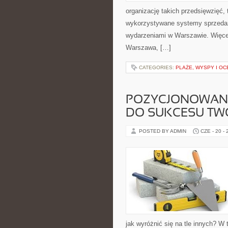
organizację takich przedsięwzięć,
wykorzystywane systemy sprzedaży 
wydarzeniami w Warszawie. Więcej
Warszawa, […]
CATEGORIES:
PLAŻE, WYSPY I OC
POZYCJONOWANI
DO SUKCESU TWO
POSTED BY ADMIN
CZE - 20 -
jak wyróżnić się na tle innych? W