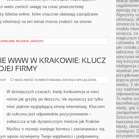
relacje spo
zagadnieniem
 to warto zwrócić uwagę na coraz powszechniej
opierają się 
biletów online, które znacznie ułatwiają zarządzanie
Algorytmy u
informacji, d
 informacji na ten temat można znaleźć na stronie
stronnicze l
modelu równ
oznacza, że 
magicznym b
EANICZNE RAJSKIE ZAKĄTKI
człowieka. W
jaki została
wdrożona. Od
spoczywa wię
E WWW W KRAKOWIE: KLUCZ
niej korzyst
inteligencja
JEJ FIRMY
wspierać pe
porządkowani
pojęcia pros
POZYCJONOWANIE
 2025
MOŻLIWOŚĆ KOMENTOWANIA
ZOSTAŁA WYŁĄCZONA
WWW
wiedzy. Z dru
W
czy nadmier
KRAKOWIE:
W dzisiejszych czasach, kiedy konkurencja w sieci
KLUCZ
odpowiedziac
DO
To realne ry
rośnie jak grzyby po deszczu, nie wystarczy już tylko
SUKCESU
bezrefleksyj
TWOJEJ
mieć pięknie wyglądającą stronę internetową. Kluczem
FIRMY
wtedy, gdy s
zastępstwem 
do sukcesu jest odpowiednie pozycjonowanie –
Sztuczna int
zwłaszcza w tak dynamicznym mieście jak Kraków.
tworzenia tr
teksty, obra
Myślisz o rozwoju swojego biznesu i zastanawiasz się,
rozwiązań. D
przyspiesze
 tym wpisie rozwiejemy Twoje wątpliwości i podpowiemy,