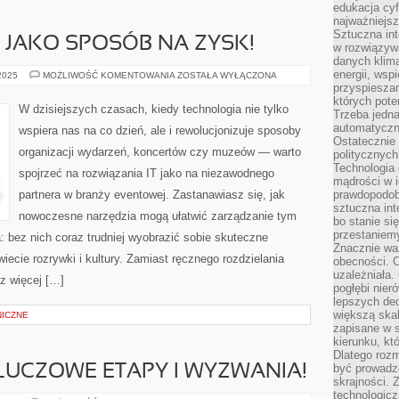
edukacja cyf
najważniejs
Sztuczna int
JAKO SPOSÓB NA ZYSK!
w rozwiązyw
danych klim
energii, wsp
NIERUCHOMOŚCI
 2025
MOŻLIWOŚĆ KOMENTOWANIA
ZOSTAŁA WYŁĄCZONA
JAKO
przyspiesza
SPOSÓB
których poten
NA
W dzisiejszych czasach, kiedy technologia nie tylko
Trzeba jedna
ZYSK!
automatyczn
wspiera nas na co dzień, ale i rewolucjonizuje sposoby
Ostatecznie 
organizacji wydarzeń, koncertów czy muzeów — warto
politycznyc
Technologia 
spojrzeć na rozwiązania IT jako na niezawodnego
mądrości w 
partnera w branży eventowej. Zastanawiasz się, jak
prawdopodob
sztuczna int
nowoczesne narzędzia mogą ułatwić zarządzanie tym
bo stanie si
przestaniem
 bez nich coraz trudniej wyobrazić sobie skuteczne
Znacznie waż
cie rozrywki i kultury. Zamiast ręcznego rozdzielania
obecności. C
uzależniała.
az więcej […]
pogłębi nie
lepszych dec
większą skal
ICZNE
zapisane w 
kierunku, kt
Dlatego rozm
być prowadz
LUCZOWE ETAPY I WYZWANIA!
skrajności. 
technologicz