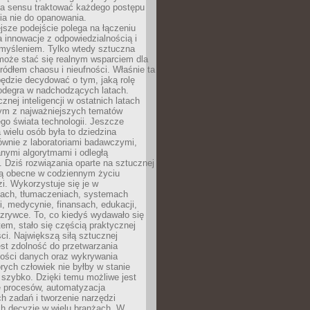
ma sensu traktować każdego postępu
ia nie do opanowania.
jsze podejście polega na łączeniu
a innowacje z odpowiedzialnością i
myśleniem. Tylko wtedy sztuczna
 może stać się realnym wsparciem dla
 źródłem chaosu i nieufności. Właśnie ta
ędzie decydować o tym, jaką rolę
 odegra w nadchodzących latach.
znej inteligencji w ostatnich latach
nym z najważniejszych tematów
go świata technologii. Jeszcze
 wielu osób była to dziedzina
ównie z laboratoriami badawczymi,
nymi algorytmami i odległą
. Dziś rozwiązania oparte na sztucznej
 są obecne w codziennym życiu
zi. Wykorzystuje się je w
ach, tłumaczeniach, systemach
, medycynie, finansach, edukacji,
rozrywce. To, co kiedyś wydawało się
m, stało się częścią praktycznej
ci. Największą siłą sztucznej
jest zdolność do przetwarzania
lości danych oraz wykrywania
rych człowiek nie byłby w stanie
 szybko. Dzięki temu możliwe jest
e procesów, automatyzacja
h zadań i tworzenie narzędzi
ch decyzje w wielu branżach. W