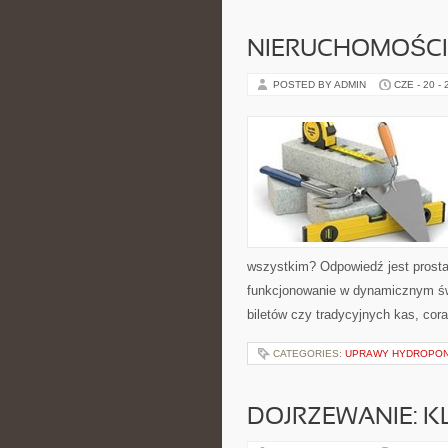
NIERUCHOMOŚCI 
POSTED BY ADMIN
CZE - 20 -
wszystkim? Odpowiedź jest prosta:
funkcjonowanie w dynamicznym świe
biletów czy tradycyjnych kas, cor
CATEGORIES:
UPRAWY HYDROPON
DOJRZEWANIE: K