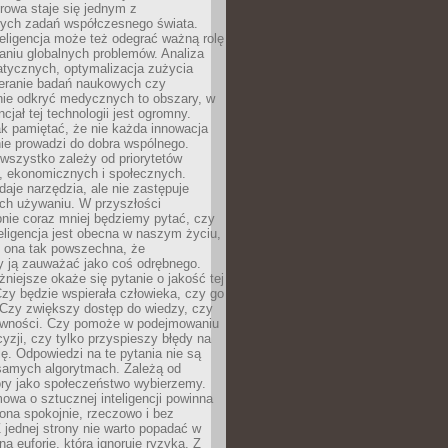
rowa staje się jednym z
zych zadań współczesnego świata.
eligencja może też odegrać ważną rolę
aniu globalnych problemów. Analiza
atycznych, optymalizacja zużycia
ieranie badań naukowych czy
nie odkryć medycznych to obszary, w
cjał tej technologii jest ogromny.
k pamiętać, że nie każda innowacja
ie prowadzi do dobra wspólnego.
wszystko zależy od priorytetów
h, ekonomicznych i społecznych.
daje narzędzia, ale nie zastępuje
ich używaniu. W przyszłości
nie coraz mniej będziemy pytać, czy
eligencja jest obecna w naszym życiu,
ę ona tak powszechna, że
y ją zauważać jako coś odrębnego.
niejsze okaże się pytanie o jakość tej
zy będzie wspierała człowieka, czy go
 Czy zwiększy dostęp do wiedzy, czy
równości. Czy pomoże w podejmowaniu
yzji, czy tylko przyspieszy błędy na
ę. Odpowiedzi na te pytania nie są
samych algorytmach. Zależą od
óry jako społeczeństwo wybierzemy.
owa o sztucznej inteligencji powinna
ona spokojnie, rzeczowo i bez
Z jednej strony nie warto popadać w
ną euforię, która ignoruje ryzyka. Z