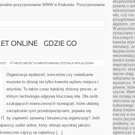
eksperyment
esjonalne pozycjonowanie WWW w Krakowie. Pozycjonowanie
pytania o au
wykorzystani
wie, czy ma 
przygotowan
algorytm, zm
W przyszłośc
oznaczanie t
kluczowych s
kwestia ety
ET ONLINE – GDZIE GO
rekrutacji, 
bezpieczeńs
rekomendacj
bardzo konkr
NAJTAŃSZY
 2025
MOŻLIWOŚĆ KOMENTOWANIA
ZOSTAŁA WYŁĄCZONA
nieprzejrzyś
OUTLET
danych, sku
ONLINE
–
ważne stają 
Organizacja wydarzeń, koncertów czy zwiedzanie
GDZIE
wdrażania te
GO
muzeów to dzisiaj nie tylko kwestia wyboru miejsca i
wystarcza. 
ZNALEŹĆ?
prawne, któr
artystów. To także coraz bardziej złożony proces, w
użycia. Wart
którym technologia odgrywa kluczową rolę. Dla osób
nie rozwija 
otoczenia s
szukających nowoczesnych rozwiązań, które ułatwią
kulturowego
dużej korpor
zarządzanie tymi przedsięwzięciami, pojawia się
inaczej w ma
 IT, by zapewnić sprawną i bezpieczną organizację? Jeśli
może przyni
problemy, w 
jtanszy outlet online, który oferuje wysokiej jakości
dyskusja o s
 koniecznie zajrzyj na najtańszy […]
ograniczać si