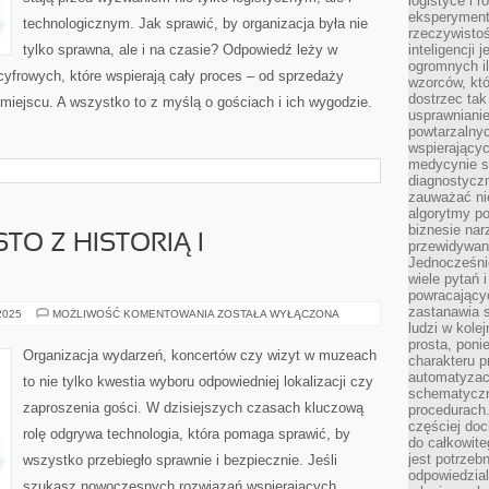
logistyce i 
eksperymente
technologicznym. Jak sprawić, by organizacja była nie
rzeczywistoś
tylko sprawna, ale i na czasie? Odpowiedź leży w
inteligencji 
ogromnych i
 cyfrowych, które wspierają cały proces – od sprzedaży
wzorców, któ
dostrzec tak
miejscu. A wszystko to z myślą o gościach i ich wygodzie.
usprawniani
powtarzalnyc
wspierający
medycynie s
diagnostycz
zauważać ni
algorytmy po
biznesie nar
O Z HISTORIĄ I
przewidywani
Jednocześnie
wiele pytań 
powracający
zastanawia s
WARSZAWA:
 2025
MOŻLIWOŚĆ KOMENTOWANIA
ZOSTAŁA WYŁĄCZONA
MIASTO
ludzi w kole
Z
prosta, poni
HISTORIĄ
Organizacja wydarzeń, koncertów czy wizyt w muzeach
charakteru p
I
PRZYSZŁOŚCIĄ!
automatyzac
to nie tylko kwestia wyboru odpowiedniej lokalizacji czy
schematyczn
zaproszenia gości. W dzisiejszych czasach kluczową
procedurach
częściej doc
rolę odgrywa technologia, która pomaga sprawić, by
do całkowite
jest potrzebn
wszystko przebiegło sprawnie i bezpiecznie. Jeśli
odpowiedzial
szukasz nowoczesnych rozwiązań wspierających