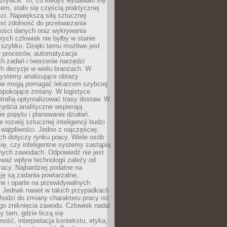
rozrywce. To, co kiedyś wydawało się
m, stało się częścią praktycznej
ci. Największą siłą sztucznej
jest zdolność do przetwarzania
lości danych oraz wykrywania
rych człowiek nie byłby w stanie
 szybko. Dzięki temu możliwe jest
e procesów, automatyzacja
h zadań i tworzenie narzędzi
ch decyzje w wielu branżach. W
ystemy analizujące obrazy
ne mogą pomagać lekarzom szybciej
epokojące zmiany. W logistyce
trafią optymalizować trasy dostaw. W
zędzia analityczne wspierają
e popytu i planowanie działań.
 rozwój sztucznej inteligencji budzi
i wątpliwości. Jedno z najczęściej
ch dotyczy rynku pracy. Wiele osób
ię, czy inteligentne systemy zastąpią
jnych zawodach. Odpowiedź nie jest
eważ wpływ technologii zależy od
racy. Najbardziej podatne na
ję są zadania powtarzalne,
e i oparte na przewidywalnych
. Jednak nawet w takich przypadkach
hodzi do zmiany charakteru pracy niż
go zniknięcia zawodu. Człowiek nadal
y tam, gdzie liczą się
ność, interpretacja kontekstu, etyka,