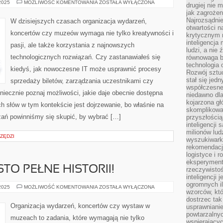
DOJRZEWANIE:
 2025
MOŻLIWOŚĆ KOMENTOWANIA
ZOSTAŁA WYŁĄCZONA
drugiej nie 
KLUCZOWE
jak zagrożen
ETAPY
I
Najrozsądnie
W dzisiejszych czasach organizacja wydarzeń,
WYZWANIA!
otwartości n
koncertów czy muzeów wymaga nie tylko kreatywności i
krytycznym 
inteligencja
pasji, ale także korzystania z najnowszych
ludzi, a nie
technologicznych rozwiązań. Czy zastanawiałeś się
równowaga b
technologia
kiedyś, jak nowoczesne IT może usprawnić procesy
Rozwój sztuc
stał się jed
sprzedaży biletów, zarządzania uczestnikami czy
współczesne
niecznie poznaj możliwości, jakie daje obecnie dostępna
niedawno dla
kojarzona gł
h słów w tym kontekście jest dojrzewanie, bo właśnie na
skomplikowa
zań powinniśmy się skupić, by wybrać […]
przyszłością
inteligencji
milionów lud
RZĘDZI
wyszukiwark
rekomendacji
logistyce i 
eksperymente
TO PEŁNE HISTORII!
rzeczywistoś
inteligencji 
ogromnych i
WARSZAWA:
 2025
MOŻLIWOŚĆ KOMENTOWANIA
ZOSTAŁA WYŁĄCZONA
wzorców, któ
MIASTO
PEŁNE
dostrzec tak
HISTORII!
Organizacja wydarzeń, koncertów czy wystaw w
usprawniani
powtarzalnyc
muzeach to zadania, które wymagają nie tylko
wspierający