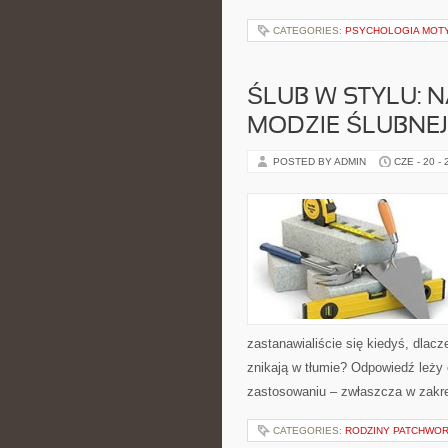
CATEGORIES:
PSYCHOLOGIA MOTY
ŚLUB W STYLU: 
MODZIE ŚLUBNEJ
POSTED BY ADMIN
CZE - 20 -
zastanawialiście się kiedyś, dlac
znikają w tłumie? Odpowiedź leży
zastosowaniu – zwłaszcza w zakr
CATEGORIES:
RODZINY PATCHWO