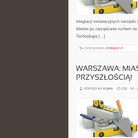
integracji innowacyjnych narzędzi
biletów po zarządzanie ruchem na 
Technologia […]
CATEGORIES:
PORADY IT
WARSZAWA: MIAST
PRZYSZŁOŚCIĄ!
POSTED BY ADMIN
CZE - 20 -