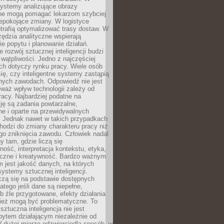
ystemy analizujące obrazy
ne mogą pomagać lekarzom szybciej
epokojące zmiany. W logistyce
trafią optymalizować trasy dostaw. W
zędzia analityczne wspierają
e popytu i planowanie działań.
 rozwój sztucznej inteligencji budzi
i wątpliwości. Jedno z najczęściej
ch dotyczy rynku pracy. Wiele osób
ię, czy inteligentne systemy zastąpią
jnych zawodach. Odpowiedź nie jest
eważ wpływ technologii zależy od
racy. Najbardziej podatne na
ję są zadania powtarzalne,
e i oparte na przewidywalnych
. Jednak nawet w takich przypadkach
hodzi do zmiany charakteru pracy niż
go zniknięcia zawodu. Człowiek nadal
y tam, gdzie liczą się
ność, interpretacja kontekstu, etyka,
łeczne i kreatywność. Bardzo ważnym
 jest jakość danych, na których
systemy sztucznej inteligencji.
czą się na podstawie dostępnych
latego jeśli dane są niepełne,
ub źle przygotowane, efekty działania
ież mogą być problematyczne. To
sztuczna inteligencja nie jest
ytem działającym niezależnie od
 dużej mierze odzwierciedla sposób, w