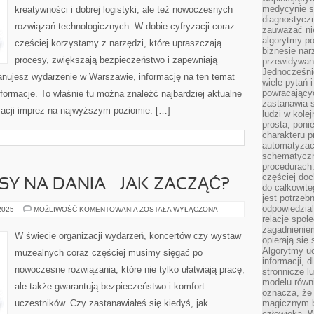
medycynie s
kreatywności i dobrej logistyki, ale też nowoczesnych
diagnostycz
rozwiązań technologicznych. W dobie cyfryzacji coraz
zauważać ni
algorytmy po
częściej korzystamy z narzędzi, które upraszczają
biznesie nar
procesy, zwiększają bezpieczeństwo i zapewniają
przewidywani
Jednocześnie
lanujesz wydarzenie w Warszawie, informację na ten temat
wiele pytań 
powracający
formacje. To właśnie tu można znaleźć najbardziej aktualne
zastanawia s
zacji imprez na najwyższym poziomie. […]
ludzi w kole
prosta, poni
charakteru p
automatyzac
schematyczn
procedurach
częściej doc
Y NA DANIA – JAK ZACZĄĆ?
do całkowite
jest potrzebn
odpowiedzial
DOMOWE
 2025
MOŻLIWOŚĆ KOMENTOWANIA
ZOSTAŁA WYŁĄCZONA
PRZEPISY
relacje spo
NA
zagadnieniem
DANIA
W świecie organizacji wydarzeń, koncertów czy wystaw
opierają się 
–
JAK
Algorytmy u
muzealnych coraz częściej musimy sięgać po
ZACZĄĆ?
informacji, d
nowoczesne rozwiązania, które nie tylko ułatwiają pracę,
stronnicze l
modelu równ
ale także gwarantują bezpieczeństwo i komfort
oznacza, że 
uczestników. Czy zastanawiałeś się kiedyś, jak
magicznym b
człowieka. W